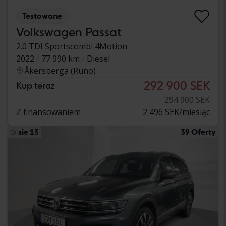
Testowane
Volkswagen Passat
2.0 TDI Sportscombi 4Motion
2022
77 990 km
Diesel
Åkersberga (Runö)
292 900 SEK
Kup teraz
294 900 SEK
Z finansowaniem
2 496 SEK/miesiąc
sie 13
39 Oferty