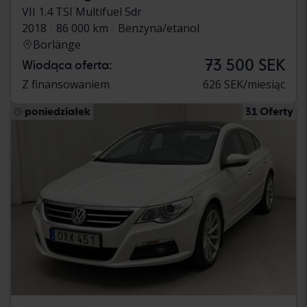
VII 1.4 TSI Multifuel 5dr
2018
86 000 km
Benzyna/etanol
Borlänge
73 500 SEK
Wiodąca oferta:
Z finansowaniem
626 SEK/miesiąc
poniedziałek
31 Oferty