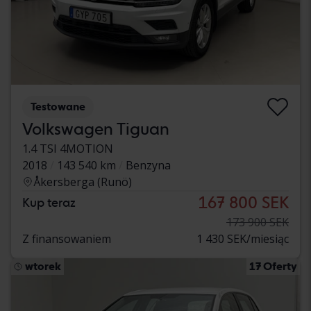
Testowane
Volkswagen Tiguan
1.4 TSI 4MOTION
2018
143 540 km
Benzyna
Åkersberga (Runö)
167 800 SEK
Kup teraz
173 900 SEK
Z finansowaniem
1 430 SEK/miesiąc
wtorek
17 Oferty