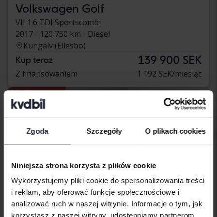
Volkswagen Golf
VII 1.6 TDI Sportscombi
2017
120 750 km
Diesel
Kungälv (Ellesbo)
139 900 SEK
Kup teraz
Z finansowaniem
1 192 SEK/miesiąc
Obniżona cena
Zgoda
Szczegóły
O plikach cookies
Niniejsza strona korzysta z plików cookie
Wykorzystujemy pliki cookie do spersonalizowania treści
i reklam, aby oferować funkcje społecznościowe i
analizować ruch w naszej witrynie. Informacje o tym, jak
korzystasz z naszej witryny, udostępniamy partnerom