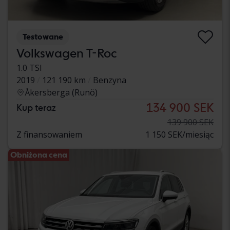
Testowane
Volkswagen T-Roc
1.0 TSI
2019
121 190 km
Benzyna
Åkersberga (Runö)
134 900 SEK
Kup teraz
139 900 SEK
Z finansowaniem
1 150 SEK/miesiąc
Obniżona cena