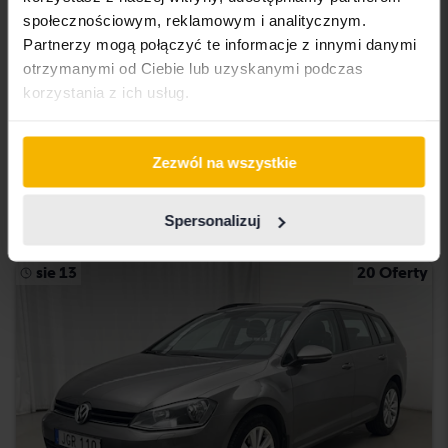
społecznościowym, reklamowym i analitycznym.
Certyfikowany
Partnerzy mogą połączyć te informacje z innymi danymi
otrzymanymi od Ciebie lub uzyskanymi podczas
Volkswagen Passat
korzystania z ich usług.
2.0 TDI Sportscombi 4MOTION
2020
90 960 km
Diesel
Åkersberga (Runö)
Zezwól na wszystkie
232 900 SEK
Kup teraz
234 900 SEK
Spersonalizuj
Z finansowaniem
1 984 SEK/miesiąc
sie 13
20 Oferty