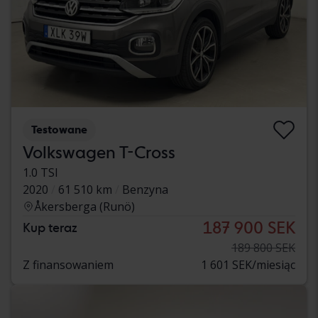
Testowane
Volkswagen T-Cross
1.0 TSI
2020
61 510 km
Benzyna
Åkersberga (Runö)
187 900 SEK
Kup teraz
189 800 SEK
Z finansowaniem
1 601 SEK/miesiąc