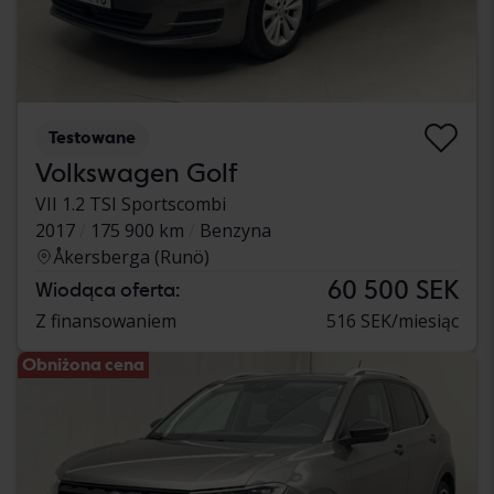
Testowane
Volkswagen Golf
VII 1.2 TSI Sportscombi
2017
175 900 km
Benzyna
Åkersberga (Runö)
60 500 SEK
Wiodąca oferta:
Z finansowaniem
516 SEK/miesiąc
Obniżona cena