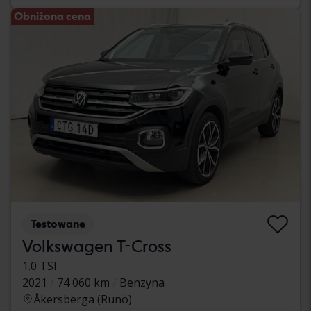
Obniżona cena
Testowane
Volkswagen T-Cross
1.0 TSI
2021
74 060 km
Benzyna
Åkersberga (Runö)