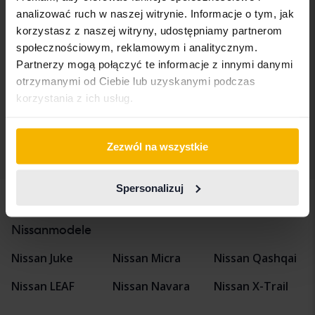
analizować ruch w naszej witrynie. Informacje o tym, jak
Nissan Qashqai
korzystasz z naszej witryny, udostępniamy partnerom
1.2 DIG-T
społecznościowym, reklamowym i analitycznym.
2018
57 070 km
Benzyna
Partnerzy mogą połączyć te informacje z innymi danymi
Åkersberga (Runö)
otrzymanymi od Ciebie lub uzyskanymi podczas
Wkrótce
Cena startowa
korzystania z ich usług.
Nasza wycena jest już w drodze
Zezwól na wszystkie
Wyświetl 4 z 4 trafień
Spersonalizuj
Pojazdy
Nissan
Qashqai
Nissanmodele
Nissan Juke
Nissan Micra
Nissan Qashqai
Nissan LEAF
Nissan Navara
Nissan X-Trail