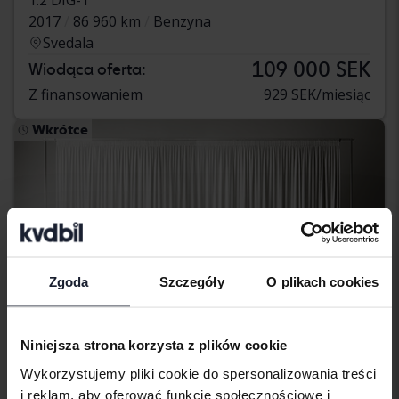
2017
86 960 km
Benzyna
Svedala
109 000 SEK
Wiodąca oferta:
Z finansowaniem
929 SEK/miesiąc
Wkrótce
Zgoda
Szczegóły
O plikach cookies
Niniejsza strona korzysta z plików cookie
Wykorzystujemy pliki cookie do spersonalizowania treści
i reklam, aby oferować funkcje społecznościowe i