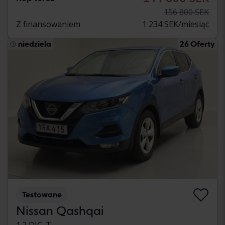
156 800 SEK
Z finansowaniem
1 234 SEK/miesiąc
niedziela
26 Oferty
Testowane
Nissan Qashqai
1.2 DIG-T