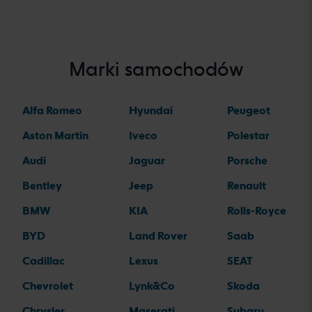
Marki samochodów
Alfa Romeo
Hyundai
Peugeot
Aston Martin
Iveco
Polestar
Audi
Jaguar
Porsche
Bentley
Jeep
Renault
BMW
KIA
Rolls-Royce
BYD
Land Rover
Saab
Cadillac
Lexus
SEAT
Chevrolet
Lynk&Co
Skoda
Chrysler
Maserati
Subaru