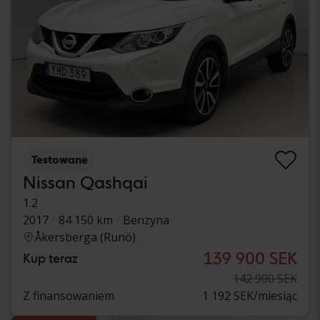
Testowane
Nissan Qashqai
1.2
2017
84 150 km
Benzyna
Åkersberga (Runö)
139 900 SEK
Kup teraz
142 900 SEK
Z finansowaniem
1 192 SEK/miesiąc