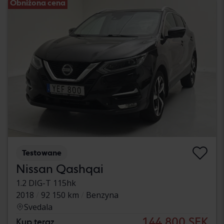
Obniżona cena
Testowane
Nissan Qashqai
1.2 DIG-T 115hk
2018
92 150 km
Benzyna
Svedala
144 800 SEK
Kup teraz