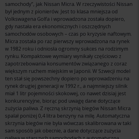
samochody”, jak Nissan Micra. W rzeczywistości Nissan
był jednym z pionierów. Jest to klasa mniejsza od
Volkswagena Golfa i wprowadzona została dopiero,
gdy nastała era ekonomicznych i oszczędnych
samochodów osobowych – czas po kryzysie naftowym.
Micra została po raz pierwszy wprowadzona na rynek
w 1982 roku i odniosła ogromny sukces na rodzimym
rynku. Kompaktowe wymiary wynikały częściowo z
zapotrzebowania konsumentów związanego z coraz
większym ruchem miejskim w Japonii. W Szwecji model
ten stał się powszechny dopiero po wprowadzeniu na
rynek drugiej generacji w 1992 r., a najmniejszy silnik
miał 1 litr pojemności skokowej, co nawet dzisiaj jest
konkurencyjne, biorąc pod uwagę dane dotyczące
zużycia paliwa. Z ręczną skrzynią biegów Nissan Micra
spalał poniżej 0,4 litra benzyny na milę. Automatyczna
skrzynia biegów nie była wówczas skalibrowana w taki
sam sposób jak obecnie, a dane dotyczące zużycia
paliwa w starszych samochodach z automatyczną