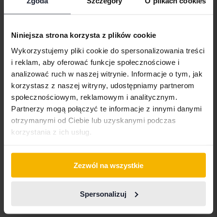
Zgoda
Szczegóły
O plikach cookies
silnikiem benzynowym nadal należy do najfajniejszych
samochodów w swojej klasie.
Niniejsza strona korzysta z plików cookie
Pojazdy
Nissan
Micra
Wykorzystujemy pliki cookie do spersonalizowania treści
i reklam, aby oferować funkcje społecznościowe i
Nissanmodele
analizować ruch w naszej witrynie. Informacje o tym, jak
korzystasz z naszej witryny, udostępniamy partnerom
Nissan Juke
Nissan Micra
Nissan Qashqai
społecznościowym, reklamowym i analitycznym.
Nissan LEAF
Nissan Navara
Nissan X-Trail
Partnerzy mogą połączyć te informacje z innymi danymi
otrzymanymi od Ciebie lub uzyskanymi podczas
korzystania z ich usług.
Zezwól na wszystkie
Marki samochodów
Spersonalizuj
Alfa Romeo
Hyundai
Peugeot