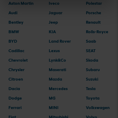
Aston Martin
Iveco
Polestar
Audi
Jaguar
Porsche
Bentley
Jeep
Renault
BMW
KIA
Rolls-Royce
BYD
Land Rover
Saab
Cadillac
Lexus
SEAT
Chevrolet
Lynk&Co
Skoda
Chrysler
Maserati
Subaru
Citroen
Mazda
Suzuki
Dacia
Mercedes
Tesla
Dodge
MG
Toyota
Ferrari
MINI
Volkswagen
Fiat
Mitsubishi
Volvo