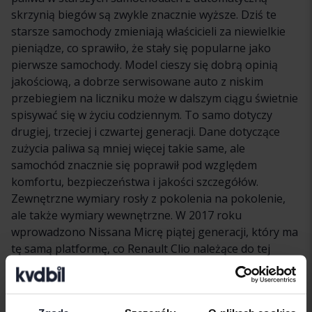
skrzynią biegów są zwykle znacznie wyższe. Dziś te
starsze samochody zmieniają właścicieli za niewielkie
pieniądze, co sprawiło, że stały się popularne jako
pierwsze samochody. Model cieszy się dobrą opinią
jakościową, a dobrze serwisowane auto z niskim
przebiegiem na liczniku może w dalszym ciągu świetnie
spisywać się w życiu codziennym. To samo dotyczy
drugiej, trzeciej i czwartej generacji. Dane dotyczące
zużycia paliwa są mniej więcej takie same, ale
samochód znacznie się poprawił pod względem
komfortu, bezpieczeństwa i jakości szczegółów.
Zewnętrzne wymiary rosły z pokolenia na pokolenie,
ale także wymiary wewnętrzne. W 2017 roku
wprowadzono Nissana Micrę piątej generacji, który ma
tę samą platformę, co Renault Clio należące do tej
samej klasy wielkości. Silnik benzynowy ma nadal
pojemność 1 litra, podczas gdy silnik wysokoprężny ma
1,5 litra pojemności skokowej. Nissan Micra z małym