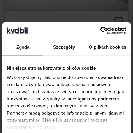
Renault Clio
III 1.2 5dr
2012
44 450 km
Benzyna
Zgoda
Szczegóły
O plikach cookies
Uppsala
Wkrótce
Cena startowa
Niniejsza strona korzysta z plików cookie
Nasza wycena jest już w drodze
Wykorzystujemy pliki cookie do spersonalizowania treści
Wkrótce
i reklam, aby oferować funkcje społecznościowe i
analizować ruch w naszej witrynie. Informacje o tym, jak
korzystasz z naszej witryny, udostępniamy partnerom
społecznościowym, reklamowym i analitycznym.
Partnerzy mogą połączyć te informacje z innymi danymi
otrzymanymi od Ciebie lub uzyskanymi podczas
korzystania z ich usług.