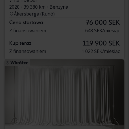
V 1.0 TCe 5dr
2020
39 380 km
Benzyna
Åkersberga (Runö)
76 000 SEK
Cena startowa
Z finansowaniem
648 SEK/miesiąc
119 900 SEK
Kup teraz
Z finansowaniem
1 022 SEK/miesiąc
Wkrótce