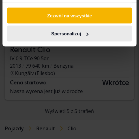
Zezwól na wszystkie
Spersonalizuj
Renault Clio
IV 0.9 TCe 90 5dr
2013
79 640 km
Benzyna
Kungälv (Ellesbo)
Wkrótce
Cena startowa
Nasza wycena jest już w drodze
Wyświetl 5 z 5 trafień
Pojazdy
Renault
Clio