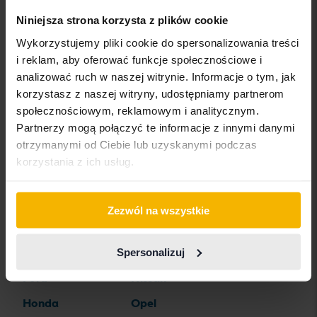
Niniejsza strona korzysta z plików cookie
BMW
KIA
Rolls-Royce
Wykorzystujemy pliki cookie do spersonalizowania treści
BYD
Land Rover
Saab
i reklam, aby oferować funkcje społecznościowe i
Cadillac
Lexus
SEAT
analizować ruch w naszej witrynie. Informacje o tym, jak
korzystasz z naszej witryny, udostępniamy partnerom
Chevrolet
Lynk&Co
Skoda
społecznościowym, reklamowym i analitycznym.
Chrysler
Maserati
Subaru
Partnerzy mogą połączyć te informacje z innymi danymi
otrzymanymi od Ciebie lub uzyskanymi podczas
Citroen
Mazda
Suzuki
korzystania z ich usług.
Dacia
Mercedes
Tesla
Dodge
MG
Toyota
Zezwól na wszystkie
Ferrari
MINI
Volkswagen
Fiat
Mitsubishi
Volvo
Spersonalizuj
Ford
Nissan
Honda
Opel