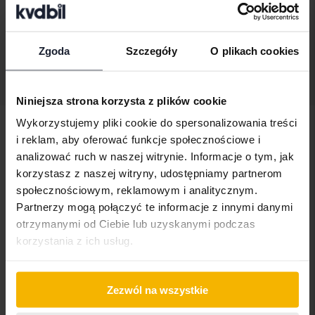
31 000 SEK
Wiodąca oferta:
Z finansowaniem
264 SEK/miesiąc
Zgoda
Szczegóły
O plikach cookies
Wyświetl 3 z 3 trafień
Niniejsza strona korzysta z plików cookie
Wykorzystujemy pliki cookie do spersonalizowania treści
Pojazdy
Ford
Focus
i reklam, aby oferować funkcje społecznościowe i
Fordmodele
analizować ruch w naszej witrynie. Informacje o tym, jak
korzystasz z naszej witryny, udostępniamy partnerom
Ford C-Max
Ford Ka
Ford Ranger
społecznościowym, reklamowym i analitycznym.
Partnerzy mogą połączyć te informacje z innymi danymi
Ford Fiesta
Ford Kuga
Ford S-Max
otrzymanymi od Ciebie lub uzyskanymi podczas
Ford Focus
Ford Mondeo
korzystania z ich usług.
Ford Galaxy
Ford Mustang
Zezwól na wszystkie