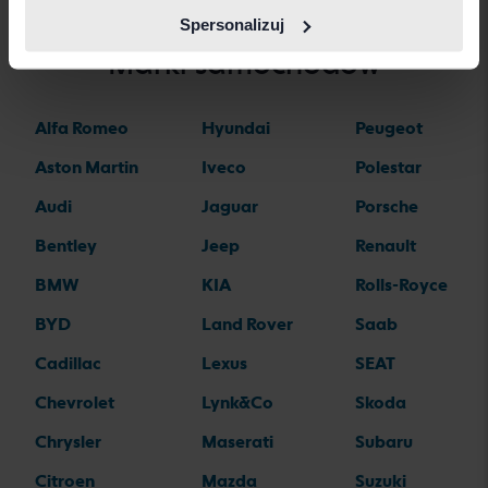
Spersonalizuj
Marki samochodów
Alfa Romeo
Hyundai
Peugeot
Aston Martin
Iveco
Polestar
Audi
Jaguar
Porsche
Bentley
Jeep
Renault
BMW
KIA
Rolls-Royce
BYD
Land Rover
Saab
Cadillac
Lexus
SEAT
Chevrolet
Lynk&Co
Skoda
Chrysler
Maserati
Subaru
Citroen
Mazda
Suzuki