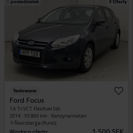
poniedziałek
3 Oferty
Testowane
Ford Focus
1.6 Ti-VCT Flexifuel 5dr
2014
93 860 km
Benzyna/metan
Åkersberga (Runö)
1 500 SEK
Wiodąca oferta: