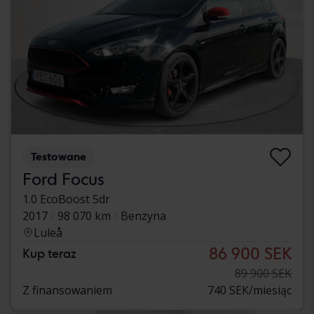
Testowane
Ford Focus
1.0 EcoBoost 5dr
2017
98 070 km
Benzyna
Luleå
86 900 SEK
Kup teraz
89 900 SEK
Z finansowaniem
740 SEK/miesiąc