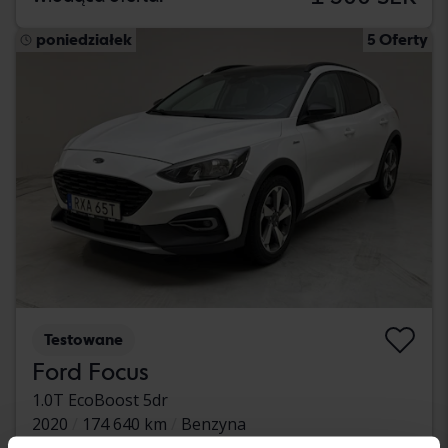
poniedziałek
5 Oferty
Testowane
Ford Focus
1.0T EcoBoost 5dr
2020
174 640 km
Benzyna
Kungälv (Ellesbo)