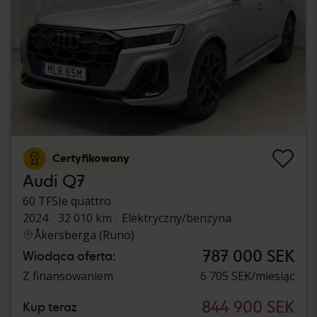
Certyfikowany
Audi Q7
60 TFSIe quattro
2024
32 010 km
Elektryczny/benzyna
Åkersberga (Runö)
787 000 SEK
Wiodąca oferta:
Z finansowaniem
6 705 SEK/miesiąc
844 900 SEK
Kup teraz