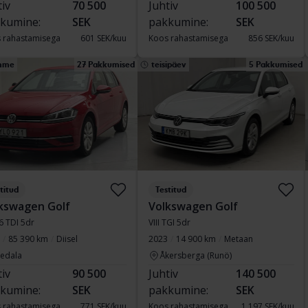
tiv
70 500
Juhtiv
100 500
kumine:
SEK
pakkumine:
SEK
 rahastamisega
601 SEK/kuu
Koos rahastamisega
856 SEK/kuu
mme
27 Pakkumised
teisipäev
5 Pakkumised
titud
Testitud
kswagen Golf
Volkswagen Golf
.6 TDI 5dr
VIII TGI 5dr
85 390 km
Diisel
2023
14 900 km
Metaan
vedala
Åkersberga (Runö)
tiv
90 500
Juhtiv
140 500
kumine:
SEK
pakkumine:
SEK
 rahastamisega
771 SEK/kuu
Koos rahastamisega
1 197 SEK/kuu