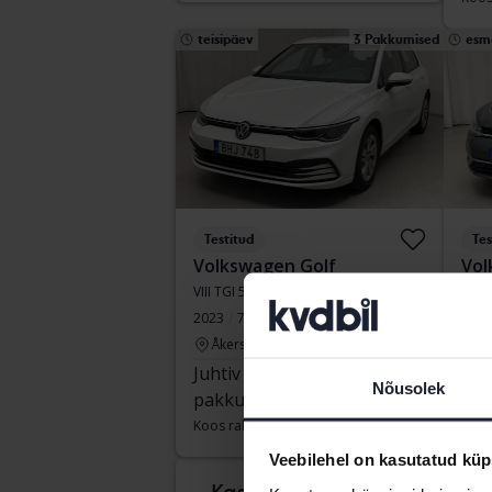
teisipäev
3 Pakkumised
esm
Testitud
Tes
Volkswagen Golf
Vol
VIII TGI 5dr
VII 1
2023
70 860 km
Metaan
2017
Åkersberga (Runö)
Å
Juhtiv
80 500
Juh
Nõusolek
pakkumine:
SEK
pak
Koos rahastamisega
686 SEK/kuu
Koos
Veebilehel on kasutatud küp
Tule