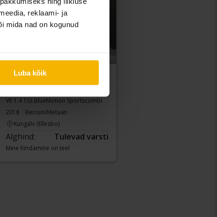
pakkumiseks ning liikluse
meedia, reklaami- ja
või mida nad on kogunud
Luba kõik
Volkswagen Golf
VII 1.4 TGI BlueMotion Sportscombi
2018
Bensiin/Metaan
Kungälv (Ellesbo)
Alghind:
Tulevad varsti
Meie hindamine on teel