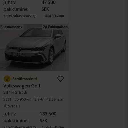
Juhtiv
47 500
pakkumine:
SEK
Koos rahastamisega
404 SEK/kuu
esmaspäev
28 Pakkumised
Sertifitseeritud
Volkswagen Golf
VIII 1.4 GTE 5dr
2021
75 960 km
Elektriline/bensiin
Svedala
Juhtiv
183 500
pakkumine:
SEK
Koos rahastamisega
1 563 SEK/kuu