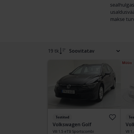
sealhulgas
usaldusvää
makse turva
19 tk
Soovitatav
Müüa
Testitud
Tes
Volkswagen Golf
Vol
VIII 1.5 eTSI Sportscombi
VII 1