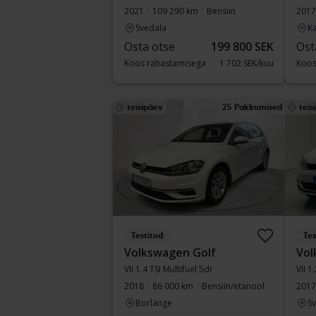
2021
109 290 km
Bensiin
2017
Svedala
Ka
Osta otse
199 800 SEK
Ost
Koos rahastamisega
1 702 SEK/kuu
Koos
teisipäev
25 Pakkumised
teis
Testitud
Tes
Volkswagen Golf
Vol
VII 1.4 TSI Multifuel 5dr
VII 1
2018
86 000 km
Bensiin/etanool
2017
Borlänge
S