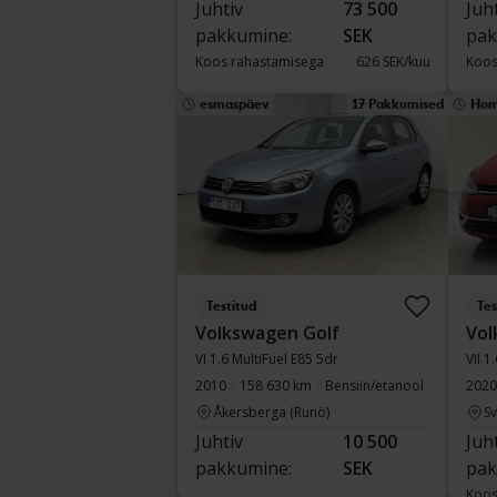
Juhtiv
73 500
Juh
pakkumine:
SEK
pak
Koos rahastamisega
626 SEK/kuu
Koos
esmaspäev
17 Pakkumised
Ho
Testitud
Tes
Volkswagen Golf
Vol
VI 1.6 MultiFuel E85 5dr
VII 1
2010
158 630 km
Bensiin/etanool
2020
Åkersberga (Runö)
S
Juhtiv
10 500
Juh
pakkumine:
SEK
pak
Koos