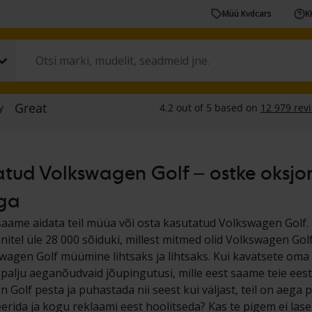
Müü Kvdcars
K
tud Volkswagen Golf – ostke oksjoni 
ga
saame aidata teil müüa või osta kasutatud Volkswagen Golf
nitel üle 28 000 sõiduki, millest mitmed olid Volkswagen Gol
agen Golf müümine lihtsaks ja lihtsaks. Kui kavatsete om
s palju aeganõudvaid jõupingutusi, mille eest saame teie eest
 Golf pesta ja puhastada nii seest kui väljast, teil on aega 
rida ja kogu reklaami eest hoolitseda? Kas te pigem ei las