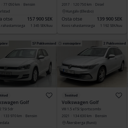
77 050 km
Bensiin
2017
120 750 km
Diisel
rlstad
Kungälv (Ellesbo)
a otse
157 900 SEK
Osta otse
139 900 SEK
 rahastamisega
1 345 SEK/kuu
Koos rahastamisega
1 192 SEK/kuu
ipäev
17 Pakkumised
esmaspäev
2 Pakkumised
titud
Testitud
kswagen Golf
Volkswagen Golf
.2 TSI 5dr
VIII 1.5 eTSI Sportscombi
133 970 km
Bensiin
2021
134 630 km
Bensiin
vedala
Åkersberga (Runö)