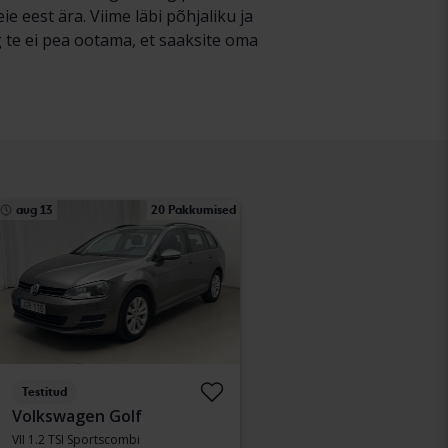
 eest ära. Viime läbi põhjaliku ja
 te ei pea ootama, et saaksite oma
aug 13
20 Pakkumised
Testitud
Volkswagen Golf
VII 1.2 TSI Sportscombi