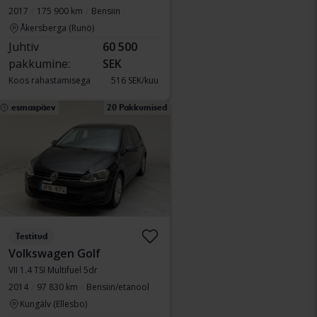
2017
175 900 km
Bensiin
Åkersberga (Runö)
Juhtiv
60 500
pakkumine:
SEK
Koos rahastamisega
516 SEK/kuu
esmaspäev
20 Pakkumised
Testitud
Volkswagen Golf
VII 1.4 TSI Multifuel 5dr
2014
97 830 km
Bensiin/etanool
Kungälv (Ellesbo)