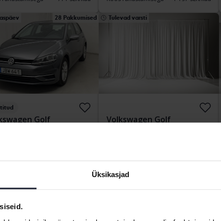
aspäev
28 Pakkumised
Tulevad varsti
titud
kswagen Golf
Volkswagen Golf
.0 TSI 5dr
VII 1.4 TGI 5dr
157 700 km
Bensiin
2018
Bensiin/Metaan
kersberga (Runö)
Kungälv (Ellesbo)
tiv
60 500
Alghind:
Tulevad varsti
Üksikasjad
kumine:
SEK
Meie hindamine on teel
 rahastamisega
516 SEK/kuu
siseid.
vad varsti
Tulevad varsti