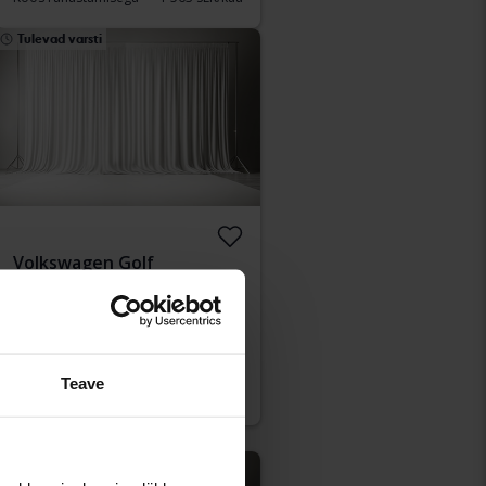
Tulevad varsti
Volkswagen Golf
VII 1.4 TGI 5dr
2018
151 510 km
Bensiin/Metaan
Kungälv (Ellesbo)
Alghind:
Tulevad varsti
Teave
Meie hindamine on teel
Tulevad varsti