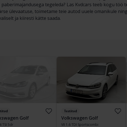
 paberimajandusega tegeleda? Las Kvdcars teeb kogu töö teie
rse ülevaatuse, toimetame teie autod uuele omanikule ning
liselt ja kiiresti kätte saada.
titud
Testitud
kswagen Golf
Volkswagen Golf
.4 TSI 5dr
VII 1.6 TDI Sportscombi