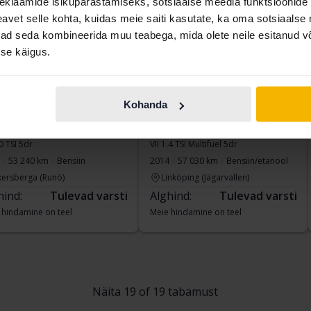
eklaamide isikupärastamiseks, sotsiaalse meedia funktsioonide 
vet selle kohta, kuidas meie saiti kasutate, ka oma sotsiaalse 
ivad seda kombineerida muu teabega, mida olete neile esitanud 
se käigus.
Kohanda
kswagen Golf
Volkswagen Golf
.0 TSI 5dr
VII 1.4 TSI Multifuel 5dr
53 240 km
Bensiin
2014
57 030 km
Bensiin/etanool
kersberga (Runö)
Linköping (Jägarvallen)
hind:
Tulevad varsti
Alghind:
Tulevad varsti
 hindamine on teel
Meie hindamine on teel
Näita 19 of 19 tabamust