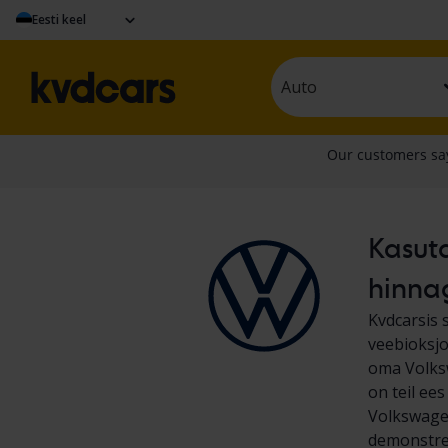
Eesti keel
Auto
Kasuta
hinna
Kvdcarsis 
veebioksjo
oma Volksw
on teil ee
Volkswagen
demonstree