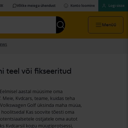
KK
Võtke meiega ühendust
Konto loomine
Logi sisse
Menüü
teel või fikseeritud
. Eelmisel aastal müüsime oma
f. Meie, Kvdcars, teame, kuidas teha
a Volkswagen Golf üksinda maha müüa,
 hoolitseda! Kas soovite tõesti oma
potentsiaalsetele ostjatele oma autot
eks Kvdcarsil kogu müügiprotsessi,