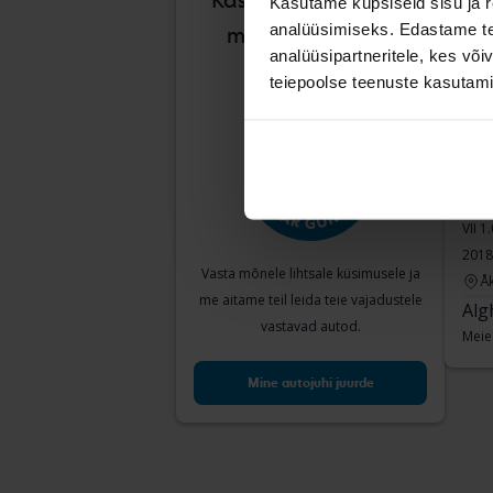
Kas on raske teada,
Kasutame küpsiseid sisu ja r
analüüsimiseks. Edastame tea
milline auto sulle
analüüsipartneritele, kes võ
sobib?
teiepoolse teenuste kasutami
Vol
VII 1
2018
Vasta mõnele lihtsale küsimusele ja
Å
me aitame teil leida teie vajadustele
Alg
vastavad autod.
Meie
Mine autojuhi juurde