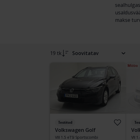
sealhulgas
usaldusvää
makse turva
19 tk
Soovitatav
Müüa
Testitud
Tes
Volkswagen Golf
Vol
VIII 1.5 eTSI Sportscombi
VII 1