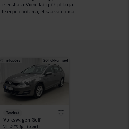
 eest ära. Viime läbi põhjaliku ja
 te ei pea ootama, et saaksite oma
neljapäev
20 Pakkumised
Testitud
Volkswagen Golf
VII 1.2 TSI Sportscombi