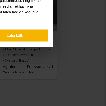
pakkumiseks ning liikluse
meedia, reklaami- ja
või mida nad on kogunud
Luba kõik
Volkswagen Golf
VII 1.4 TGI BlueMotion Sportscombi
2018
Bensiin/Metaan
Kungälv (Ellesbo)
Alghind:
Tulevad varsti
Meie hindamine on teel