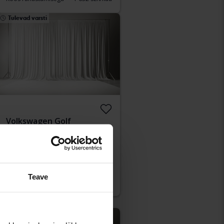
Tulevad varsti
Volkswagen Golf
VII 1.4 TGI 5dr
2018
151 510 km
Bensiin/Metaan
Kungälv (Ellesbo)
Alghind:
Tulevad varsti
Teave
Meie hindamine on teel
Tulevad varsti