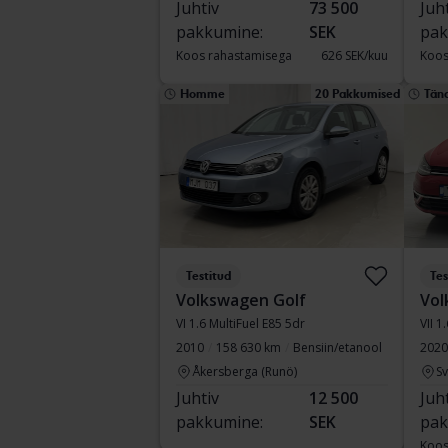
Juhtiv
73 500
Juh
pakkumine:
SEK
pak
Koos rahastamisega
626 SEK/kuu
Koos
Homme
20 Pakkumised
Täna
Testitud
Tes
Volkswagen Golf
Vol
VI 1.6 MultiFuel E85 5dr
VII 1
2010
158 630 km
Bensiin/etanool
2020
Åkersberga (Runö)
S
Juhtiv
12 500
Juh
pakkumine:
SEK
pak
Koos