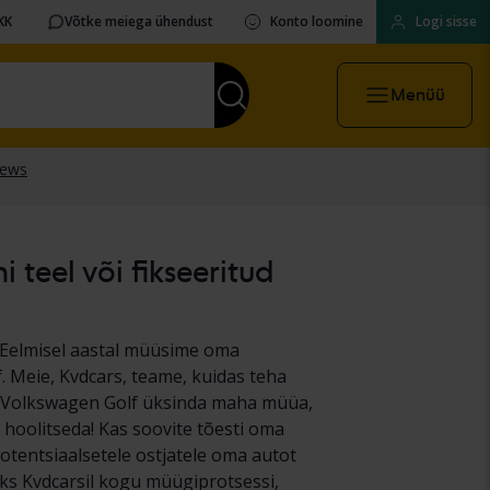
KK
Võtke meiega ühendust
Konto loomine
Logi sisse
Menüü
teel või fikseeritud
. Eelmisel aastal müüsime oma
f. Meie, Kvdcars, teame, kuidas teha
a Volkswagen Golf üksinda maha müüa,
 hoolitseda! Kas soovite tõesti oma
potentsiaalsetele ostjatele oma autot
eks Kvdcarsil kogu müügiprotsessi,