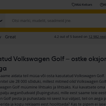
Müü Kvdcars
K
tud Volkswagen Golf – ostke oksjoni 
ga
saame aidata teil müüa või osta kasutatud Volkswagen Golf
nitel üle 28 000 sõiduki, millest mitmed olid Volkswagen Gol
agen Golf müümine lihtsaks ja lihtsaks. Kui kavatsete om
s palju aeganõudvaid jõupingutusi, mille eest saame teie eest
 Golf pesta ja puhastada nii seest kui väljast, teil on aega 
rida ja kogu reklaami eest hoolitseda? Kas te pigem ei las