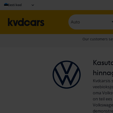
Eesti keel
Auto
Kasuta
hinna
Kvdcarsis 
veebioksjo
oma Volksw
on teil ee
Volkswagen
demonstree