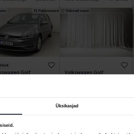
mme
31 Pakkumised
Tulevad varsti
titud
kswagen Golf
Volkswagen Golf
.0 TSI 5dr
VII 1.4 TGI 5dr
157 700 km
Bensiin
2018
Bensiin/Metaan
kersberga (Runö)
Kungälv (Ellesbo)
tiv
63 500
Alghind:
Tulevad varsti
Üksikasjad
kumine:
SEK
Meie hindamine on teel
 rahastamisega
541 SEK/kuu
siseid.
vad varsti
Tulevad varsti