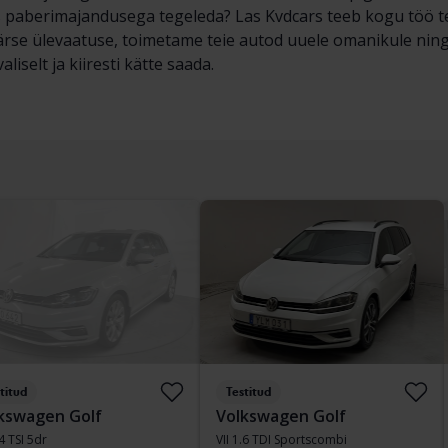
 paberimajandusega tegeleda? Las Kvdcars teeb kogu töö teie
rse ülevaatuse, toimetame teie autod uuele omanikule ning
liselt ja kiiresti kätte saada.
titud
Testitud
kswagen Golf
Volkswagen Golf
.4 TSI 5dr
VII 1.6 TDI Sportscombi