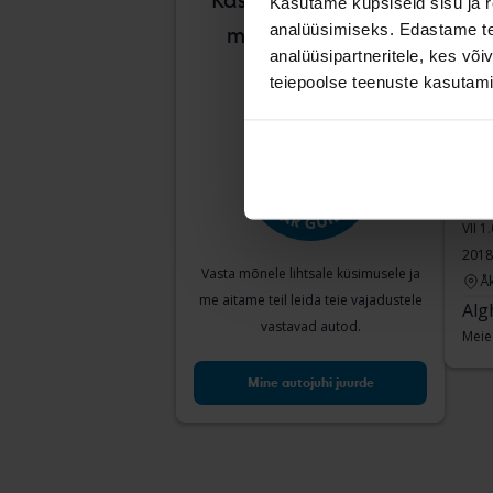
Kas on raske teada,
Kasutame küpsiseid sisu ja r
analüüsimiseks. Edastame tea
milline auto sulle
analüüsipartneritele, kes võ
sobib?
teiepoolse teenuste kasutami
Vol
VII 1
2018
Vasta mõnele lihtsale küsimusele ja
Å
me aitame teil leida teie vajadustele
Alg
vastavad autod.
Meie
Mine autojuhi juurde