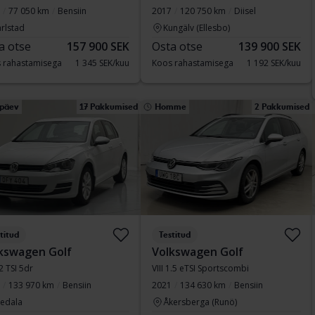
77 050 km
Bensiin
2017
120 750 km
Diisel
rlstad
Kungälv (Ellesbo)
a otse
157 900 SEK
Osta otse
139 900 SEK
 rahastamisega
1 345 SEK/kuu
Koos rahastamisega
1 192 SEK/kuu
ipäev
17 Pakkumised
Homme
2 Pakkumised
titud
Testitud
kswagen Golf
Volkswagen Golf
.2 TSI 5dr
VIII 1.5 eTSI Sportscombi
133 970 km
Bensiin
2021
134 630 km
Bensiin
vedala
Åkersberga (Runö)