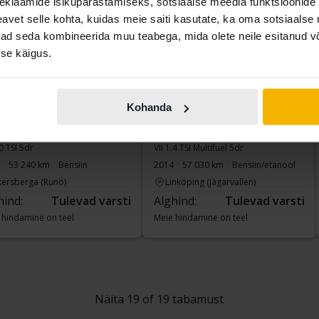
eklaamide isikupärastamiseks, sotsiaalse meedia funktsioonide 
vet selle kohta, kuidas meie saiti kasutate, ka oma sotsiaalse 
ivad seda kombineerida muu teabega, mida olete neile esitanud 
se käigus.
Kohanda
kswagen Golf
Volkswagen Golf
.0 TSI 5dr
VII 1.4 TSI Multifuel 5dr
53 240 km
Bensiin
2014
57 030 km
Bensiin/etanool
kersberga (Runö)
Linköping (Jägarvallen)
hind:
Tulevad varsti
Alghind:
Tulevad varsti
 hindamine on teel
Meie hindamine on teel
Näita 19 of 19 tabamust