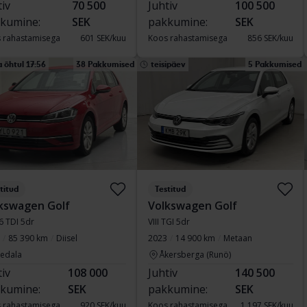
tiv
70 500
Juhtiv
100 500
kumine:
SEK
pakkumine:
SEK
 rahastamisega
601 SEK/kuu
Koos rahastamisega
856 SEK/kuu
 õhtul 17:56
38 Pakkumised
teisipäev
5 Pakkumised
titud
Testitud
kswagen Golf
Volkswagen Golf
.6 TDI 5dr
VIII TGI 5dr
85 390 km
Diisel
2023
14 900 km
Metaan
vedala
Åkersberga (Runö)
tiv
108 000
Juhtiv
140 500
kumine:
SEK
pakkumine:
SEK
 rahastamisega
920 SEK/kuu
Koos rahastamisega
1 197 SEK/kuu