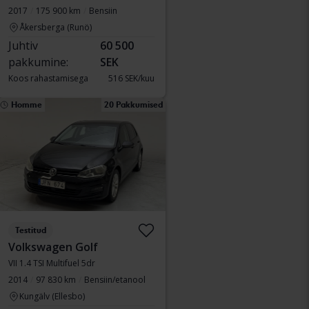
2017
175 900 km
Bensiin
Åkersberga (Runö)
Juhtiv
60 500
pakkumine:
SEK
Koos rahastamisega
516 SEK/kuu
Homme
20 Pakkumised
Testitud
Volkswagen Golf
VII 1.4 TSI Multifuel 5dr
2014
97 830 km
Bensiin/etanool
Kungälv (Ellesbo)