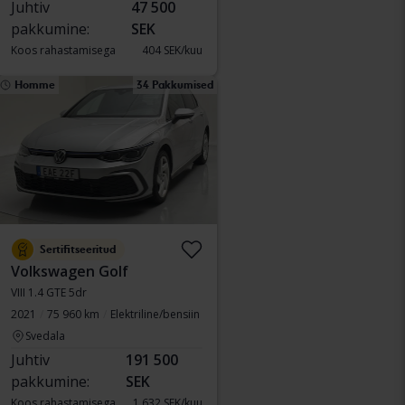
Juhtiv
47 500
pakkumine:
SEK
Koos rahastamisega
404 SEK/kuu
Homme
34 Pakkumised
Sertifitseeritud
Volkswagen Golf
VIII 1.4 GTE 5dr
2021
75 960 km
Elektriline/bensiin
Svedala
Juhtiv
191 500
pakkumine:
SEK
Koos rahastamisega
1 632 SEK/kuu