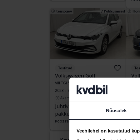
teisipäev
7 Pakkumised
Ho
Testitud
Tes
Volkswagen Golf
Vol
VIII TGI 5dr
VII 1
2023
70 860 km
Metaan
2017
Åkersberga (Runö)
Å
Juhtiv
101 000
Juh
Nõusolek
pakkumine:
SEK
pak
Koos rahastamisega
861 SEK/kuu
Koos
Veebilehel on kasutatud küp
Tule