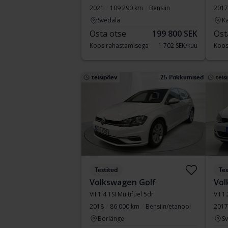
2021
109 290 km
Bensiin
2017
Svedala
Ka
Osta otse
199 800 SEK
Ost
Koos rahastamisega
1 702 SEK/kuu
Koos
teisipäev
25 Pakkumised
teis
Testitud
Tes
Volkswagen Golf
Vol
VII 1.4 TSI Multifuel 5dr
VII 1
2018
86 000 km
Bensiin/etanool
2017
Borlänge
S