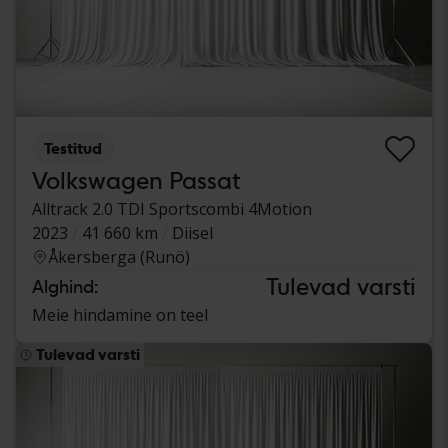
Testitud
Volkswagen Passat
Alltrack 2.0 TDI Sportscombi 4Motion
2023
41 660 km
Diisel
Åkersberga (Runö)
Tulevad varsti
Alghind:
Meie hindamine on teel
Tulevad varsti