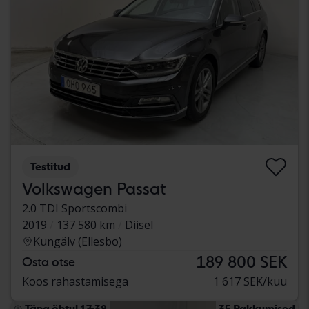
Testitud
Volkswagen Passat
2.0 TDI Sportscombi
2019
137 580 km
Diisel
Kungälv (Ellesbo)
189 800 SEK
Osta otse
Koos rahastamisega
1 617 SEK/kuu
Täna õhtul 17:38
35 Pakkumised