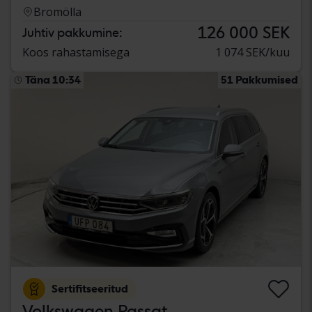
Bromölla
126 000 SEK
Juhtiv pakkumine:
Koos rahastamisega
1 074 SEK/kuu
Täna 10:34
51 Pakkumised
Sertifitseeritud
Volkswagen Passat