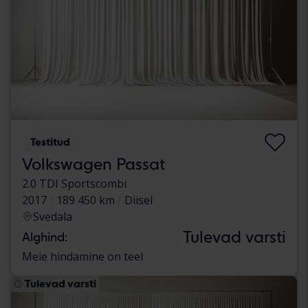
Testitud
Volkswagen Passat
2.0 TDI Sportscombi
2017
189 450 km
Diisel
Svedala
Tulevad varsti
Alghind:
Meie hindamine on teel
Tulevad varsti