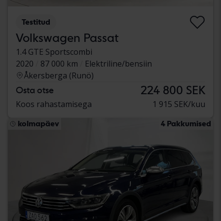
Testitud
Volkswagen Passat
1.4 GTE Sportscombi
2020
87 000 km
Elektriline/bensiin
Åkersberga (Runö)
224 800 SEK
Osta otse
Koos rahastamisega
1 915 SEK/kuu
kolmapäev
4 Pakkumised