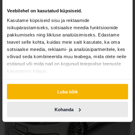
Veebilehel on kasutatud küpsiseid.
Testitud
Kasutame küpsiseid sisu ja reklaamide
Volkswagen Passat
isikupärastamiseks, sotsiaalse meedia funktsioonide
pakkumiseks ning liikluse analüüsimiseks. Edastame
1.4 TGI EcoFuel Variant
teavet selle kohta, kuidas meie saiti kasutate, ka oma
2012
146 640 km
Bensiin/Metaan
sotsiaalse meedia, reklaami- ja analüüsipartneritele, kes
Åkersberga (Runö)
võivad seda kombineerida muu teabega, mida olete neile
7 500 SEK
Juhtiv pakkumine:
esitanud või mida nad on kogunud teiepoolse teenuste
kasutamise käigus.
kolmapäev
2 Pakkumised
Luba kõik
Kohanda