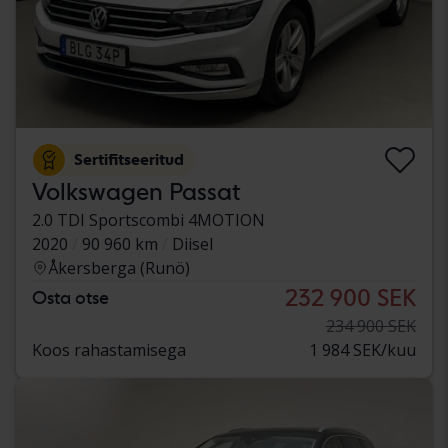
Sertifitseeritud
Volkswagen Passat
2.0 TDI Sportscombi 4MOTION
2020
90 960 km
Diisel
Åkersberga (Runö)
232 900 SEK
Osta otse
234 900 SEK
Koos rahastamisega
1 984 SEK/kuu