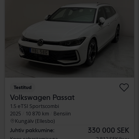
Testitud
Volkswagen Passat
1.5 eTSI Sportscombi
2025
10 870 km
Bensiin
Kungälv (Ellesbo)
330 000 SEK
Juhtiv pakkumine:
Koos rahastamisega
2 812 SEK/kuu