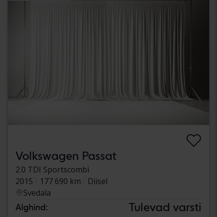
Volkswagen Passat
2.0 TDI Sportscombi
2015
177 690 km
Diisel
Svedala
Tulevad varsti
Alghind: