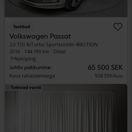
Testitud
Volkswagen Passat
2.0 TDI BiTurbo Sportscombi 4MOTION
2016
144 190 km
Diisel
Nyköping
65 500 SEK
Juhtiv pakkumine:
Koos rahastamisega
558 SEK/kuu
Tulevad varsti