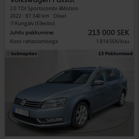
2.0 TDI Sportscombi 4Motion
2022
87 340 km
Diisel
Kungälv (Ellesbo)
213 000 SEK
Juhtiv pakkumine:
Koos rahastamisega
1 814 SEK/kuu
kolmapäev
13 Pakkumised