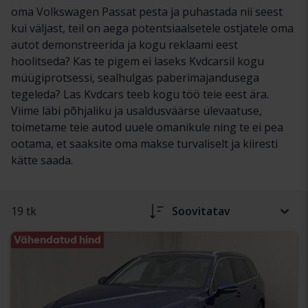
oma Volkswagen Passat pesta ja puhastada nii seest
kui väljast, teil on aega potentsiaalsetele ostjatele oma
autot demonstreerida ja kogu reklaami eest
hoolitseda? Kas te pigem ei laseks Kvdcarsil kogu
müügiprotsessi, sealhulgas paberimajandusega
tegeleda? Las Kvdcars teeb kogu töö teie eest ära.
Viime läbi põhjaliku ja usaldusväärse ülevaatuse,
toimetame teie autod uuele omanikule ning te ei pea
ootama, et saaksite oma makse turvaliselt ja kiiresti
kätte saada.
19 tk
Soovitatav
Vähendatud hind