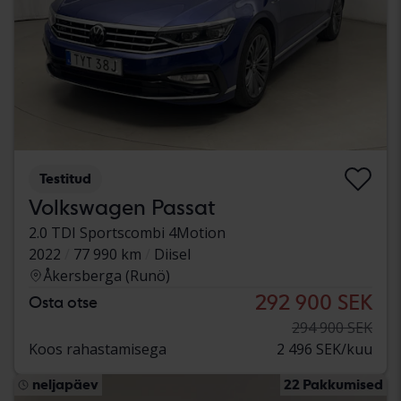
Testitud
Volkswagen Passat
2.0 TDI Sportscombi 4Motion
2022
77 990 km
Diisel
Åkersberga (Runö)
292 900 SEK
Osta otse
294 900 SEK
Koos rahastamisega
2 496 SEK/kuu
neljapäev
22 Pakkumised