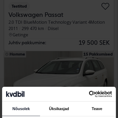
Testitud
Volkswagen Passat
2.0 TDI BlueMotion Technology Variant 4Motion
2011
299 470 km
Diisel
Getinge
19 500 SEK
Juhtiv pakkumine:
Homme
15 Pakkumised
Nõusolek
Üksikasjad
Teave