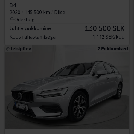
D4
2020
145 500 km
Diisel
Ödeshög
130 500 SEK
Juhtiv pakkumine:
Koos rahastamisega
1 112 SEK/kuu
teisipäev
2 Pakkumised