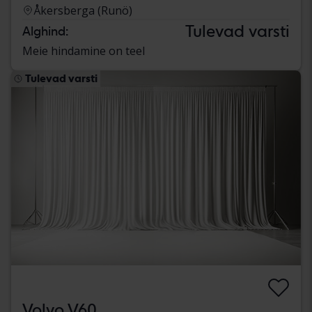
Åkersberga (Runö)
Tulevad varsti
Alghind:
Meie hindamine on teel
Tulevad varsti
Volvo V60