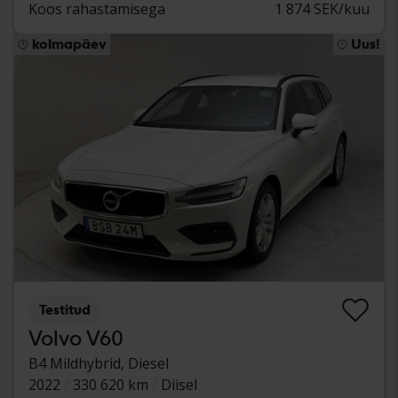
Koos rahastamisega
1 874 SEK/kuu
kolmapäev
Uus!
Testitud
Volvo V60
B4 Mildhybrid, Diesel
2022
330 620 km
Diisel