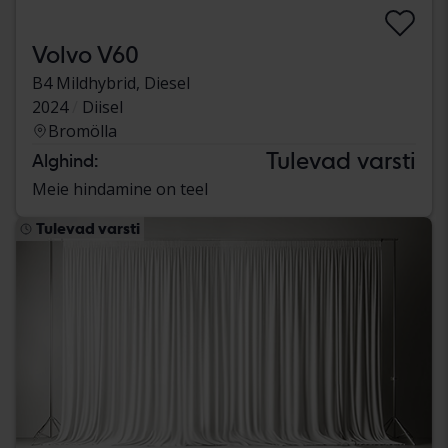
Volvo V60
B4 Mildhybrid, Diesel
2024
Diisel
Bromölla
Tulevad varsti
Alghind:
Meie hindamine on teel
Tulevad varsti