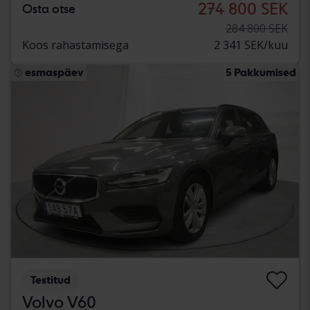
274 800 SEK
Osta otse
284 800 SEK
Koos rahastamisega
2 341 SEK/kuu
esmaspäev
5 Pakkumised
Testitud
Volvo V60