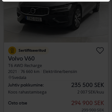
Sertifitseeritud
Volvo V60
T6 AWD Recharge
2021
76 660 km
Elektriline/bensiin
Svedala
235 500 SEK
Juhtiv pakkumine:
Koos rahastamisega
2 007 SEK/kuu
294 900 SEK
Osta otse
299 900 SEK