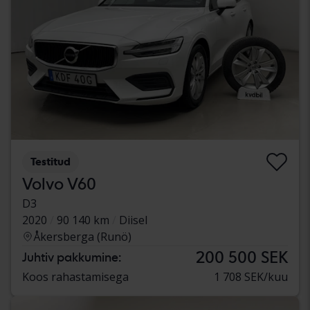
Testitud
Volvo V60
D3
2020
90 140 km
Diisel
Åkersberga (Runö)
200 500 SEK
Juhtiv pakkumine:
Koos rahastamisega
1 708 SEK/kuu