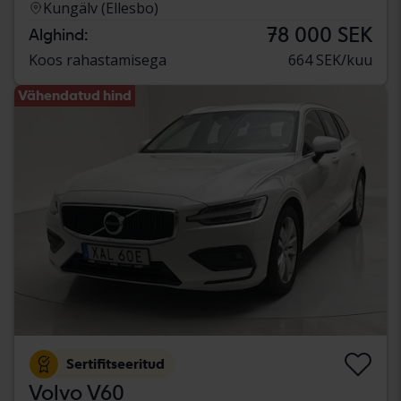
Kungälv (Ellesbo)
78 000 SEK
Alghind:
Koos rahastamisega
664 SEK/kuu
Vähendatud hind
Sertifitseeritud
Volvo V60