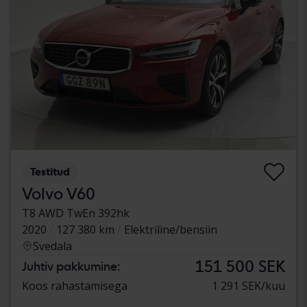
Testitud
Volvo V60
T8 AWD TwEn 392hk
2020
127 380 km
Elektriline/bensiin
Svedala
151 500 SEK
Juhtiv pakkumine:
Koos rahastamisega
1 291 SEK/kuu