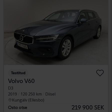
Testitud
Volvo V60
D3
2019
120 250 km
Diisel
Kungälv (Ellesbo)
219 900 SEK
Osta otse