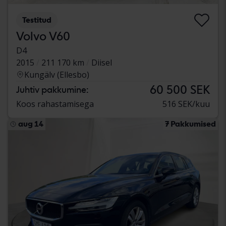
Testitud
Volvo V60
D4
2015
211 170 km
Diisel
Kungälv (Ellesbo)
60 500 SEK
Juhtiv pakkumine:
Koos rahastamisega
516 SEK/kuu
aug 14
7 Pakkumised