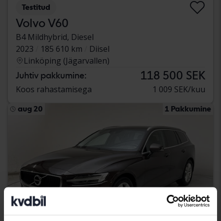
Testitud
Volvo V60
B4 Mildhybrid, Diesel
2023
185 610 km
Diisel
Linköping (Jägarvallen)
118 500 SEK
Juhtiv pakkumine:
Koos rahastamisega
1 009 SEK/kuu
aug 20
1 Pakkumine