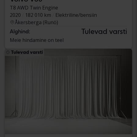
T8 AWD Twin Engine
2020
182 010 km
Elektriline/bensiin
Åkersberga (Runö)
Tulevad varsti
Alghind:
Meie hindamine on teel
Tulevad varsti