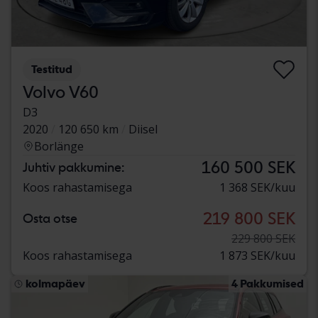
Testitud
Volvo V60
D3
2020
120 650 km
Diisel
Borlänge
160 500 SEK
Juhtiv pakkumine:
Koos rahastamisega
1 368 SEK/kuu
219 800 SEK
Osta otse
229 800 SEK
Koos rahastamisega
1 873 SEK/kuu
kolmapäev
4 Pakkumised