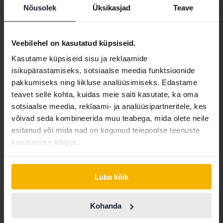
Nõusolek
Üksikasjad
Teave
Sertifitseeritud
Veebilehel on kasutatud küpsiseid.
Volvo V60
Kasutame küpsiseid sisu ja reklaamide
D4
isikupärastamiseks, sotsiaalse meedia funktsioonide
2020
86 730 km
Diisel
pakkumiseks ning liikluse analüüsimiseks. Edastame
Kungälv (Ellesbo)
teavet selle kohta, kuidas meie saiti kasutate, ka oma
196 000 SEK
Juhtiv pakkumine:
sotsiaalse meedia, reklaami- ja analüüsipartneritele, kes
Koos rahastamisega
1 670 SEK/kuu
võivad seda kombineerida muu teabega, mida olete neile
esitanud või mida nad on kogunud teiepoolse teenuste
264 900 SEK
Osta otse
kasutamise käigus.
Koos rahastamisega
2 257 SEK/kuu
aug 14
5 Pakkumised
Luba kõik
Kohanda