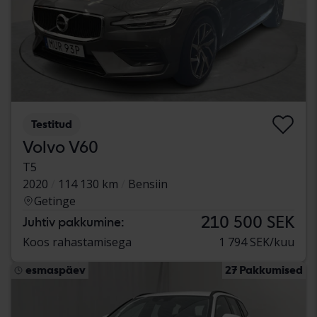
Testitud
Volvo V60
T5
2020
114 130 km
Bensiin
Getinge
210 500 SEK
Juhtiv pakkumine:
Koos rahastamisega
1 794 SEK/kuu
esmaspäev
27 Pakkumised