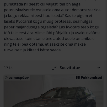
puhastada nii seest kui väljast, teil on aega
potentsiaalsetele ostjatele oma autot demonstreerida
ja kogu reklaami eest hoolitseda? Kas te pigem ei
laseks Kvdcarsil kogu müügiprotsessi, sealhulgas
paberimajandusega tegeleda? Las Kvdcars teeb kogu
töö teie eest ära. Viime läbi põhjaliku ja usaldusväärse
ülevaatuse, toimetame teie autod uuele omanikule
ning te ei pea ootama, et saaksite oma makse
turvaliselt ja kiiresti kätte saada.
17 tk
Soovitatav
esmaspäev
33 Pakkumised