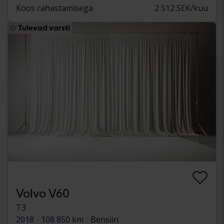
Koos rahastamisega
2 512 SEK/kuu
Tulevad varsti
Volvo V60
T3
2018
108 850 km
Bensiin