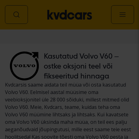
Auto
Kasutatud Volvo V60 –
ostke oksjoni teel või
fikseeritud hinnaga
Kvdcarsis saame aidata teil müüa või osta kasutatud
Volvo V60. Eelmisel aastal müüsime oma
veebioksjonitel üle 28 000 sõiduki, millest mitmed olid
Volvo V60. Meie, Kvdcars, teame, kuidas teha oma
Volvo V60 müümine lihtsaks ja lihtsaks. Kui kavatsete
oma Volvo V60 üksinda maha müüa, on teil ees palju
aeganõudvaid jõupingutusi, mille eest saame teie eest
hoolitseda! Kas soovite tõesti oma Volvo V60 pesta ja