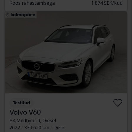
Koos rahastamisega
1 874 SEK/kuu
kolmapäev
Testitud
Volvo V60
B4 Mildhybrid, Diesel
2022
330 620 km
Diisel