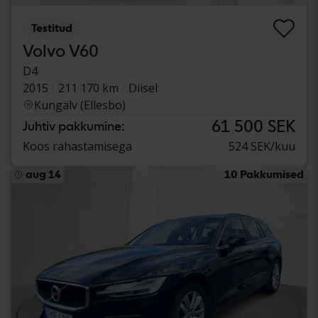
Testitud
Volvo V60
D4
2015
211 170 km
Diisel
Kungälv (Ellesbo)
61 500 SEK
Juhtiv pakkumine:
Koos rahastamisega
524 SEK/kuu
aug 14
10 Pakkumised