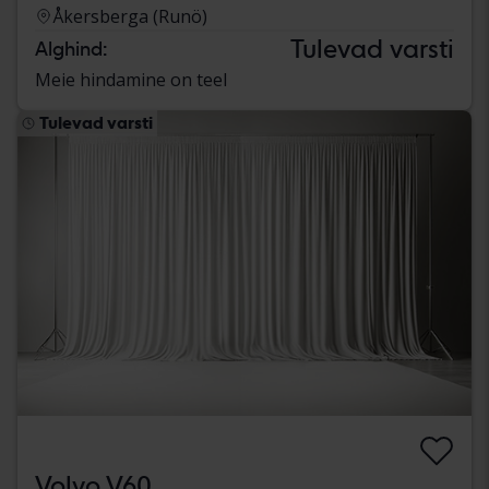
Åkersberga (Runö)
Tulevad varsti
Alghind:
Meie hindamine on teel
Tulevad varsti
Volvo V60