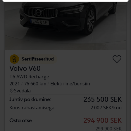
Sertifitseeritud
Volvo V60
T6 AWD Recharge
2021
76 660 km
Elektriline/bensiin
Svedala
235 500 SEK
Juhtiv pakkumine:
Koos rahastamisega
2 007 SEK/kuu
294 900 SEK
Osta otse
299 900 SEK