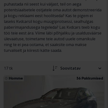
puhastada nii seest kui väljast, teil on aega
potentsiaalsetele ostjatele oma autot demonstreerida
ja kogu reklaami eest hoolitseda? Kas te pigem ei
laseks Kvdcarsil kogu müügiprotsessi, sealhulgas
paberimajandusega tegeleda? Las Kvdcars teeb kogu
töö teie eest ära. Viime läbi põhjaliku ja usaldusväärse
ülevaatuse, toimetame teie autod uuele omanikule
ning te ei pea ootama, et saaksite oma makse
turvaliselt ja kiiresti kätte saada.
17 tk
Soovitatav
Homme
36 Pakkumised