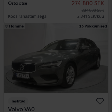
274 800 SEK
Osta otse
284 800 SEK
Koos rahastamisega
2 341 SEK/kuu
Homme
13 Pakkumised
Testitud
Volvo V60