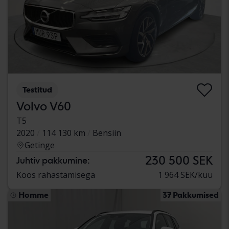
Testitud
Volvo V60
T5
2020
114 130 km
Bensiin
Getinge
230 500 SEK
Juhtiv pakkumine:
Koos rahastamisega
1 964 SEK/kuu
Homme
37 Pakkumised