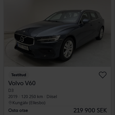
Testitud
Volvo V60
D3
2019
120 250 km
Diisel
Kungälv (Ellesbo)
219 900 SEK
Osta otse