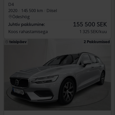
D4
2020
145 500 km
Diisel
Ödeshög
155 500 SEK
Juhtiv pakkumine:
Koos rahastamisega
1 325 SEK/kuu
teisipäev
2 Pakkumised