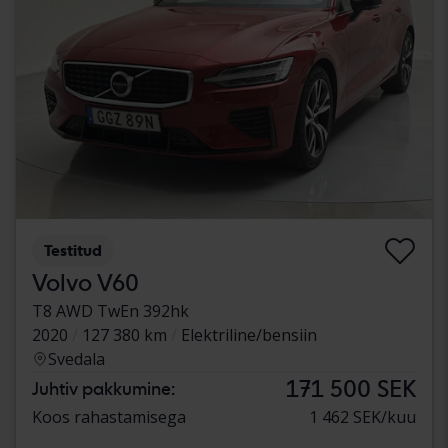
Testitud
Volvo V60
T8 AWD TwEn 392hk
2020
127 380 km
Elektriline/bensiin
Svedala
171 500 SEK
Juhtiv pakkumine:
Koos rahastamisega
1 462 SEK/kuu