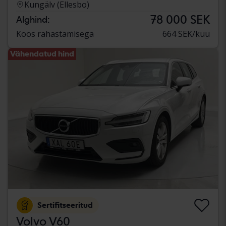
Kungälv (Ellesbo)
78 000 SEK
Alghind:
Koos rahastamisega
664 SEK/kuu
Vähendatud hind
Sertifitseeritud
Volvo V60