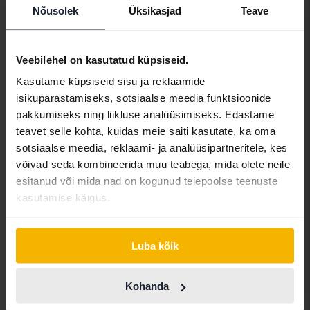
Nõusolek
Üksikasjad
Teave
Sertifitseeritud
Veebilehel on kasutatud küpsiseid.
Volvo V60
Kasutame küpsiseid sisu ja reklaamide
D4
isikupärastamiseks, sotsiaalse meedia funktsioonide
2020
86 730 km
Diisel
pakkumiseks ning liikluse analüüsimiseks. Edastame
Kungälv (Ellesbo)
teavet selle kohta, kuidas meie saiti kasutate, ka oma
198 500 SEK
Juhtiv pakkumine:
sotsiaalse meedia, reklaami- ja analüüsipartneritele, kes
Koos rahastamisega
1 691 SEK/kuu
võivad seda kombineerida muu teabega, mida olete neile
esitanud või mida nad on kogunud teiepoolse teenuste
264 900 SEK
Osta otse
kasutamise käigus.
Koos rahastamisega
2 257 SEK/kuu
aug 14
5 Pakkumised
Luba kõik
Kohanda