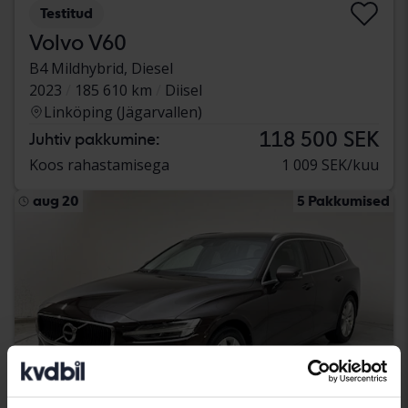
Testitud
Volvo V60
B4 Mildhybrid, Diesel
2023
185 610 km
Diisel
Linköping (Jägarvallen)
118 500 SEK
Juhtiv pakkumine:
Koos rahastamisega
1 009 SEK/kuu
aug 20
5 Pakkumised