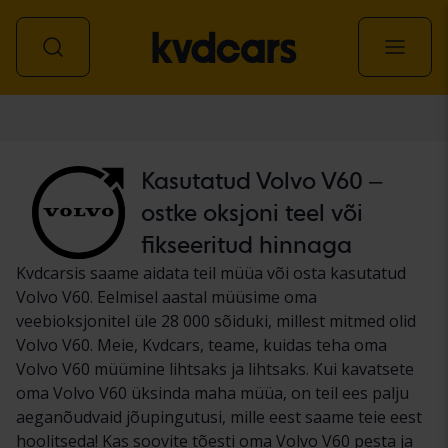
Auto
Kasutatud Volvo V60 –
ostke oksjoni teel või
fikseeritud hinnaga
Kvdcarsis saame aidata teil müüa või osta kasutatud
Volvo V60. Eelmisel aastal müüsime oma
veebioksjonitel üle 28 000 sõiduki, millest mitmed olid
Volvo V60. Meie, Kvdcars, teame, kuidas teha oma
Volvo V60 müümine lihtsaks ja lihtsaks. Kui kavatsete
oma Volvo V60 üksinda maha müüa, on teil ees palju
aeganõudvaid jõupingutusi, mille eest saame teie eest
hoolitseda! Kas soovite tõesti oma Volvo V60 pesta ja