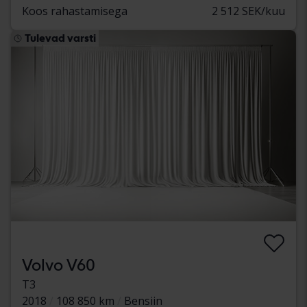
Koos rahastamisega
2 512 SEK/kuu
Tulevad varsti
Volvo V60
T3
2018
108 850 km
Bensiin