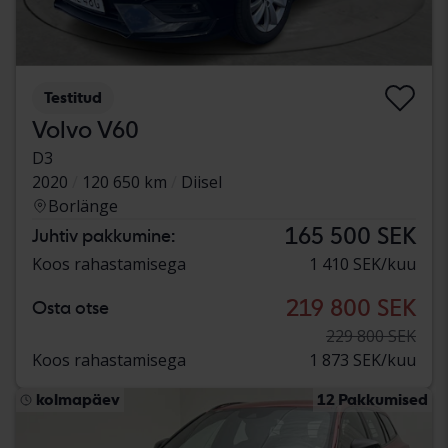
Testitud
Volvo V60
D3
2020
120 650 km
Diisel
Borlänge
165 500 SEK
Juhtiv pakkumine:
Koos rahastamisega
1 410 SEK/kuu
219 800 SEK
Osta otse
229 800 SEK
Koos rahastamisega
1 873 SEK/kuu
kolmapäev
12 Pakkumised