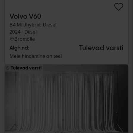
Volvo V60
B4 Mildhybrid, Diesel
2024
Diisel
Bromölla
Tulevad varsti
Alghind:
Meie hindamine on teel
Tulevad varsti