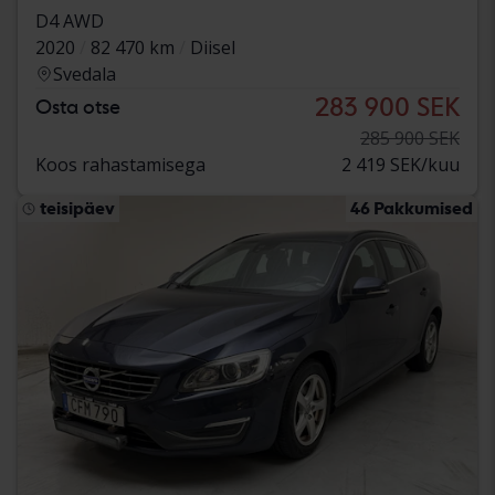
D4 AWD
2020
82 470 km
Diisel
Svedala
283 900 SEK
Osta otse
285 900 SEK
Koos rahastamisega
2 419 SEK/kuu
teisipäev
46 Pakkumised