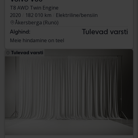
T8 AWD Twin Engine
2020
182 010 km
Elektriline/bensiin
Åkersberga (Runö)
Tulevad varsti
Alghind:
Meie hindamine on teel
Tulevad varsti