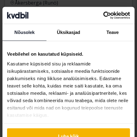
Åkersberga (Runö)
Tulevad varsti
Alghind:
Meie hindamine on teel
Nõusolek
Üksikasjad
Teave
Tulevad varsti
Veebilehel on kasutatud küpsiseid.
Kasutame küpsiseid sisu ja reklaamide
isikupärastamiseks, sotsiaalse meedia funktsioonide
pakkumiseks ning liikluse analüüsimiseks. Edastame
teavet selle kohta, kuidas meie saiti kasutate, ka oma
sotsiaalse meedia, reklaami- ja analüüsipartneritele, kes
võivad seda kombineerida muu teabega, mida olete neile
esitanud või mida nad on kogunud teiepoolse teenuste
kasutamise käigus.
Skoda Octavia
Luba kõik