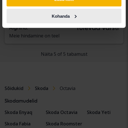
III 1.4 G-TEC Combi
2016
Bensiin/Metaan
Kohanda
Kungälv (Ellesbo)
Tulevad varsti
Alghind:
Meie hindamine on teel
Näita 5 of 5 tabamust
Sõidukid
Skoda
Octavia
Skodamudelid
Skoda Enyaq
Skoda Octavia
Skoda Yeti
Skoda Fabia
Skoda Roomster