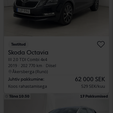
Testitud
Skoda Octavia
III 2.0 TDI Combi 4x4
2019
202 770 km
Diisel
Åkersberga (Runö)
62 000 SEK
Juhtiv pakkumine:
Koos rahastamisega
529 SEK/kuu
Täna 10:30
17 Pakkumised