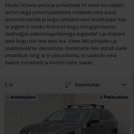
Skoda Octavia pesta ja puhastada nii seest kui väljast,
teil on aega potentsiaalsetele ostjatele oma autot
demonstreerida ja kogu reklaami eest hoolitseda? Kas
te pigem ei laseks Kvdcarsil kogu müügiprotsessi,
sealhulgas paberimajandusega tegeleda? Las Kvdcars
teeb kogu töö teie eest ära. Viime läbi põhjaliku ja
usaldusväärse ülevaatuse, toimetame teie autod uuele
omanikule ning te ei pea ootama, et saaksite oma
makse turvaliselt ja kiiresti kätte saada.
5 tk
Soovitatav
kolmapäev
1 Pakkumine