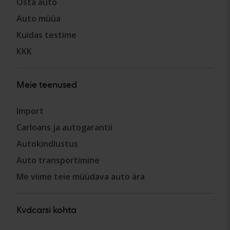
Osta auto
Auto müüa
Kuidas testime
KKK
Meie teenused
Import
Carloans ja autogarantii
Autokindlustus
Auto transportimine
Me viime teie müüdava auto ära
Kvdcarsi kohta