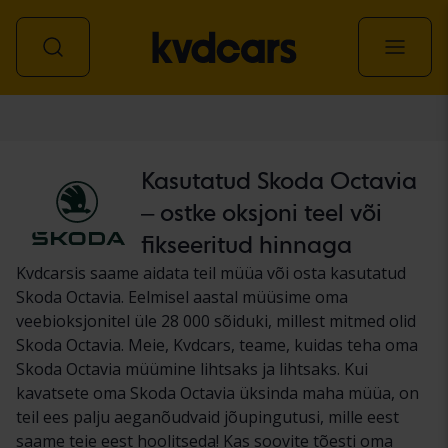
Auto
Kasutatud Skoda Octavia
– ostke oksjoni teel või
fikseeritud hinnaga
Kvdcarsis saame aidata teil müüa või osta kasutatud
Skoda Octavia. Eelmisel aastal müüsime oma
veebioksjonitel üle 28 000 sõiduki, millest mitmed olid
Skoda Octavia. Meie, Kvdcars, teame, kuidas teha oma
Skoda Octavia müümine lihtsaks ja lihtsaks. Kui
kavatsete oma Skoda Octavia üksinda maha müüa, on
teil ees palju aeganõudvaid jõupingutusi, mille eest
saame teie eest hoolitseda! Kas soovite tõesti oma