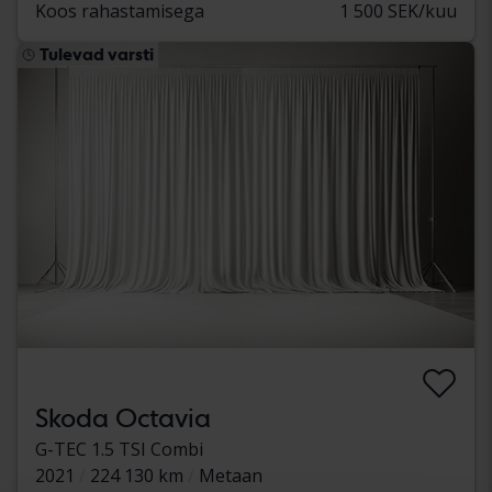
Koos rahastamisega
1 500 SEK/kuu
Tulevad varsti
Skoda Octavia
G-TEC 1.5 TSI Combi
2021
224 130 km
Metaan