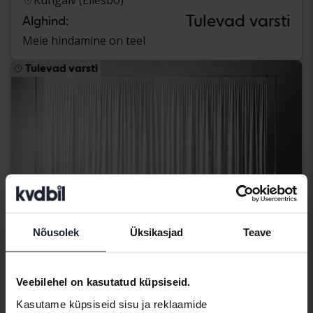
Tulevad varsti
Alghind:
Meie hindamine on teel
Tulevad varsti
Nõusolek
Üksikasjad
Teave
Veebilehel on kasutatud küpsiseid.
KIA EV6
Kasutame küpsiseid sisu ja reklaamide