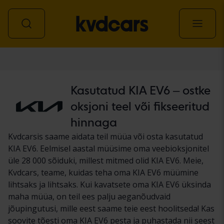
Auto
Kasutatud KIA EV6 – ostke
oksjoni teel või fikseeritud
hinnaga
Kvdcarsis saame aidata teil müüa või osta kasutatud
KIA EV6. Eelmisel aastal müüsime oma veebioksjonitel
üle 28 000 sõiduki, millest mitmed olid KIA EV6. Meie,
Kvdcars, teame, kuidas teha oma KIA EV6 müümine
lihtsaks ja lihtsaks. Kui kavatsete oma KIA EV6 üksinda
maha müüa, on teil ees palju aeganõudvaid
jõupingutusi, mille eest saame teie eest hoolitseda! Kas
soovite tõesti oma KIA EV6 pesta ja puhastada nii seest