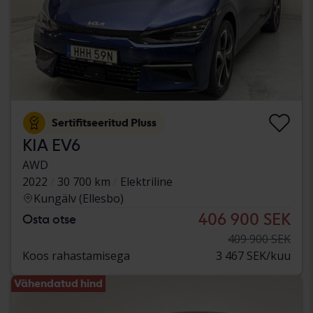
Sertifitseeritud Pluss
KIA EV6
AWD
2022
30 700 km
Elektriline
Kungälv (Ellesbo)
406 900 SEK
Osta otse
409 900 SEK
Koos rahastamisega
3 467 SEK/kuu
Vähendatud hind