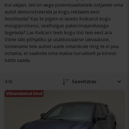
kui väljast, teil on aega potentsiaalsetele ostjatele oma
autot demonstreerida ja kogu reklaami eest
hoolitseda? Kas te pigem ei laseks Kvdcarsil kogu
müügiprotsessi, sealhulgas paberimajandusega
tegeleda? Las Kvdcars teeb kogu töö teie eest ära.
Viime läbi põhjaliku ja usaldusväärse ülevaatuse,
toimetame teie autod uuele omanikule ning te ei pea
ootama, et saaksite oma makse turvaliselt ja kiiresti
kätte saada.
4 tk
Soovitatav
Vähendatud hind