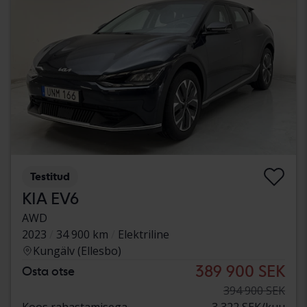
Testitud
KIA EV6
AWD
2023
34 900 km
Elektriline
Kungälv (Ellesbo)
389 900 SEK
Osta otse
394 900 SEK
Koos rahastamisega
3 322 SEK/kuu