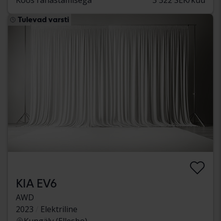
Tulevad varsti
KIA EV6
AWD
2023
Elektriline
Kungälv (Ellesbo)