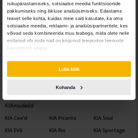
AWD
isikupärastamiseks, sotsiaalse meedia funktsioonide
2023
89 470 km
Elektriline
pakkumiseks ning liikluse analüüsimiseks. Edastame
Åkersberga (Runö)
teavet selle kohta, kuidas meie saiti kasutate, ka oma
Tulevad varsti
sotsiaalse meedia, reklaami- ja analüüsipartneritele, kes
Alghind:
võivad seda kombineerida muu teabega, mida olete neile
Meie hindamine on teel
esitanud või mida nad on kogunud teiepoolse teenuste
kasutamise käigus.
Näita 4 of 4 tabamust
Luba kõik
Kohanda
Sõidukid
KIA
EV6
KIAmudelid
KIA Cee’d
KIA Picanto
KIA Soul
KIA EV6
KIA Rio
KIA Sportage