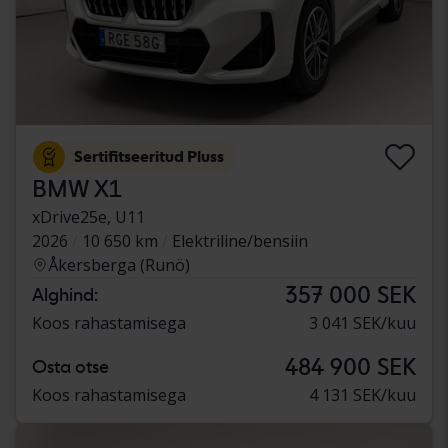
Sertifitseeritud Pluss
BMW X1
xDrive25e, U11
2026
10 650 km
Elektriline/bensiin
Åkersberga (Runö)
357 000 SEK
Alghind:
Koos rahastamisega
3 041 SEK/kuu
484 900 SEK
Osta otse
Koos rahastamisega
4 131 SEK/kuu