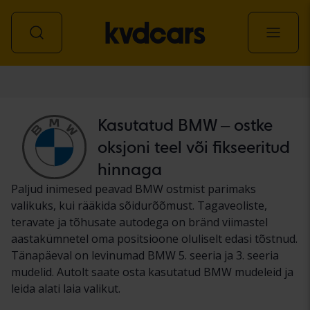
Auto
Kasutatud BMW – ostke
oksjoni teel või fikseeritud
hinnaga
Paljud inimesed peavad BMW ostmist parimaks
valikuks, kui rääkida sõidurõõmust. Tagaveoliste,
teravate ja tõhusate autodega on bränd viimastel
aastakümnetel oma positsioone oluliselt edasi tõstnud.
Tänapäeval on levinumad BMW 5. seeria ja 3. seeria
mudelid. Autolt saate osta kasutatud BMW mudeleid ja
leida alati laia valikut.