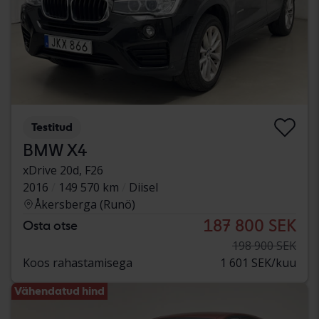
Testitud
BMW X4
xDrive 20d, F26
2016
149 570 km
Diisel
Åkersberga (Runö)
187 800 SEK
Osta otse
198 900 SEK
Koos rahastamisega
1 601 SEK/kuu
Vähendatud hind