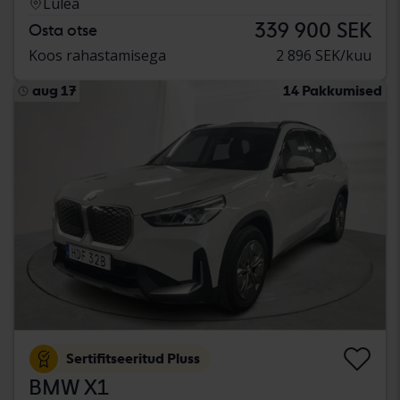
Luleå
339 900 SEK
Osta otse
Koos rahastamisega
2 896 SEK/kuu
aug 17
14 Pakkumised
Sertifitseeritud Pluss
BMW X1