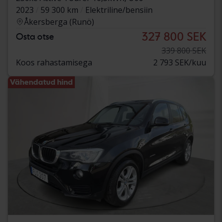
2023
59 300 km
Elektriline/bensiin
Åkersberga (Runö)
327 800 SEK
Osta otse
339 800 SEK
Koos rahastamisega
2 793 SEK/kuu
Vähendatud hind