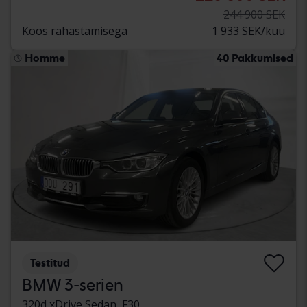
244 900 SEK
Koos rahastamisega
1 933 SEK/kuu
Homme
40 Pakkumised
Testitud
BMW 3-serien
320d xDrive Sedan, F30