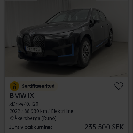
Sertifitseeritud
BMW iX
xDrive40, I20
2022
88 930 km
Elektriline
Åkersberga (Runö)
235 500 SEK
Juhtiv pakkumine: