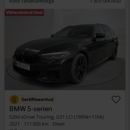
Koos rahastamisega
1 303 SEK/kuu
Vähendatud hind
Sertifitseeritud
BMW 5-serien
520d xDrive Touring, G31 LCI (190hk+11hk)
2021
111 050 km
Diisel