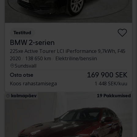
Testitud
BMW 2-serien
225xe Active Tourer LCI iPerformance 9,7kWh, F45
2020
138 650 km
Elektriline/bensiin
Sundsvall
169 900 SEK
Osta otse
Koos rahastamisega
1 448 SEK/kuu
kolmapäev
19 Pakkumised