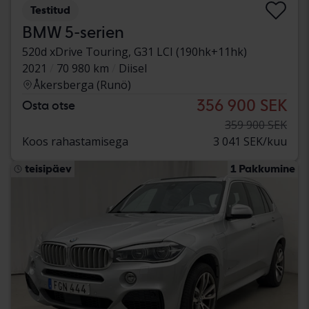
Testitud
BMW 5-serien
520d xDrive Touring, G31 LCI (190hk+11hk)
2021
70 980 km
Diisel
Åkersberga (Runö)
356 900 SEK
Osta otse
359 900 SEK
Koos rahastamisega
3 041 SEK/kuu
teisipäev
1 Pakkumine