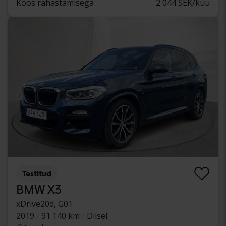
Koos rahastamisega
2 044 SEK/kuu
Testitud
BMW X3
xDrive20d, G01
2019
91 140 km
Diisel