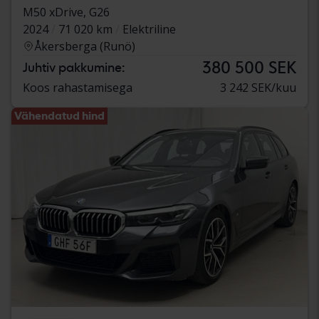
M50 xDrive, G26
2024
71 020 km
Elektriline
Åkersberga (Runö)
380 500 SEK
Juhtiv pakkumine:
Koos rahastamisega
3 242 SEK/kuu
Vähendatud hind