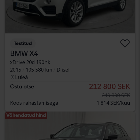
Testitud
BMW X4
xDrive 20d 190hk
2015
105 580 km
Diisel
Luleå
212 800 SEK
Osta otse
219 800 SEK
Koos rahastamisega
1 814 SEK/kuu
Vähendatud hind