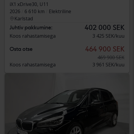
iX1 xDrive30, U11
2026
6 610 km
Elektriline
Karlstad
402 000 SEK
Juhtiv pakkumine:
Koos rahastamisega
3 425 SEK/kuu
464 900 SEK
Osta otse
469 900 SEK
Koos rahastamisega
3 961 SEK/kuu