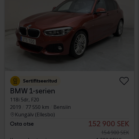
Sertifitseeritud
BMW 1-serien
118i 5dr, F20
2019
77 550 km
Bensiin
Kungälv (Ellesbo)
152 900 SEK
Osta otse
154 900 SEK