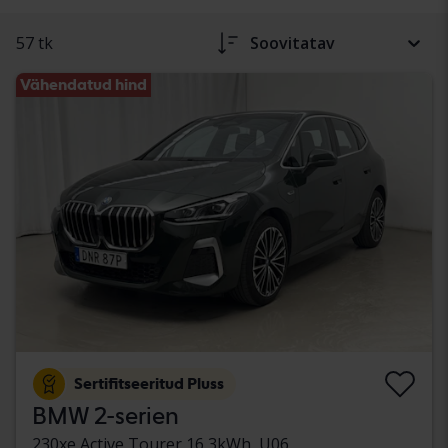
57 tk
Soovitatav
Vähendatud hind
Sertifitseeritud Pluss
BMW 2-serien
230xe Active Tourer 16,3kWh, U06