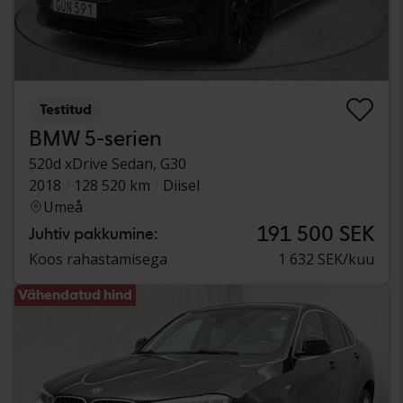
Testitud
BMW 5-serien
520d xDrive Sedan, G30
2018
128 520 km
Diisel
Umeå
191 500 SEK
Juhtiv pakkumine:
Koos rahastamisega
1 632 SEK/kuu
Vähendatud hind