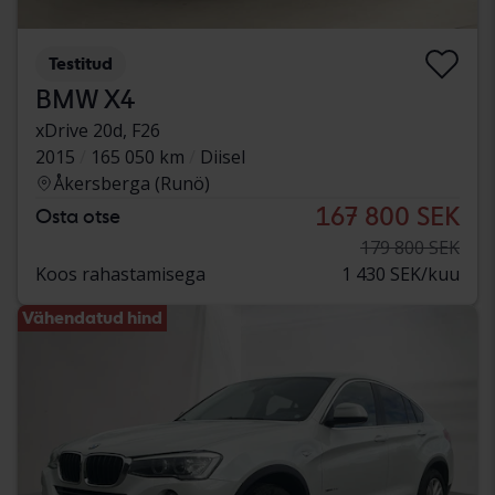
Testitud
BMW X4
xDrive 20d, F26
2015
165 050 km
Diisel
Åkersberga (Runö)
167 800 SEK
Osta otse
179 800 SEK
Koos rahastamisega
1 430 SEK/kuu
Vähendatud hind