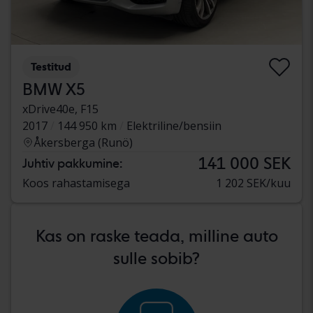
Testitud
BMW X5
xDrive40e, F15
2017
144 950 km
Elektriline/bensiin
Åkersberga (Runö)
141 000 SEK
Juhtiv pakkumine:
Koos rahastamisega
1 202 SEK/kuu
Kas on raske teada, milline auto
sulle sobib?