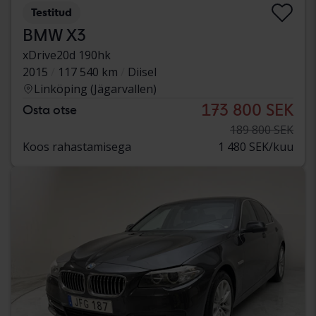
Testitud
BMW X3
xDrive20d 190hk
2015
117 540 km
Diisel
Linköping (Jägarvallen)
173 800 SEK
Osta otse
189 800 SEK
Koos rahastamisega
1 480 SEK/kuu