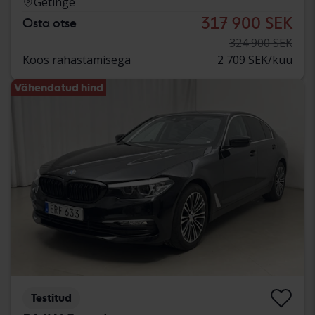
Getinge
317 900 SEK
Osta otse
324 900 SEK
Koos rahastamisega
2 709 SEK/kuu
Vähendatud hind
Testitud