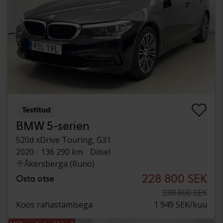
Testitud
BMW 5-serien
520d xDrive Touring, G31
2020
136 290 km
Diisel
Åkersberga (Runö)
228 800 SEK
Osta otse
238 800 SEK
Koos rahastamisega
1 949 SEK/kuu