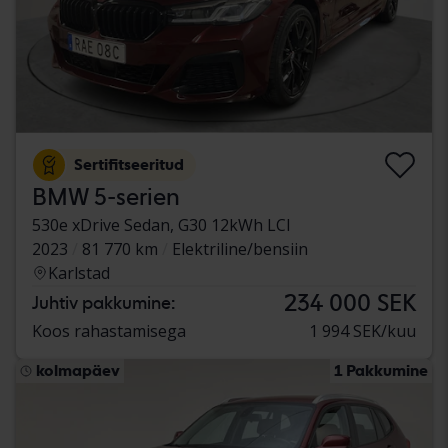
Sertifitseeritud
BMW 5-serien
530e xDrive Sedan, G30 12kWh LCI
2023
81 770 km
Elektriline/bensiin
Karlstad
234 000 SEK
Juhtiv pakkumine:
Koos rahastamisega
1 994 SEK/kuu
kolmapäev
1 Pakkumine