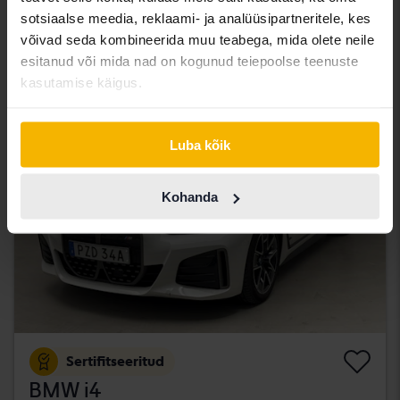
Åkersberga (Runö)
sotsiaalse meedia, reklaami- ja analüüsipartneritele, kes
320 500 SEK
Juhtiv pakkumine:
võivad seda kombineerida muu teabega, mida olete neile
Koos rahastamisega
2 731 SEK/kuu
esitanud või mida nad on kogunud teiepoolse teenuste
kasutamise käigus.
teisipäev
43 Pakkumised
Luba kõik
Kohanda
Sertifitseeritud
BMW i4