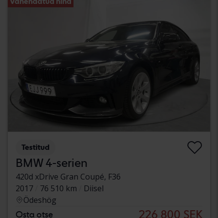
Vähendatud hind
Testitud
BMW 4-serien
420d xDrive Gran Coupé, F36
2017
76 510 km
Diisel
Ödeshög
226 800 SEK
Osta otse