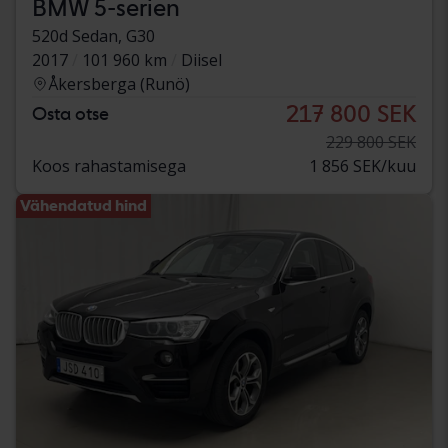
BMW 5-serien
520d Sedan, G30
2017
101 960 km
Diisel
Åkersberga (Runö)
217 800 SEK
Osta otse
229 800 SEK
Koos rahastamisega
1 856 SEK/kuu
Vähendatud hind