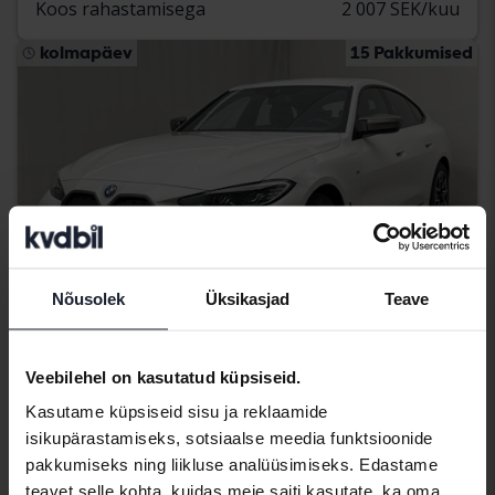
Koos rahastamisega
2 007 SEK/kuu
kolmapäev
15 Pakkumised
Nõusolek
Üksikasjad
Teave
Veebilehel on kasutatud küpsiseid.
Sertifitseeritud
Kasutame küpsiseid sisu ja reklaamide
BMW i4
isikupärastamiseks, sotsiaalse meedia funktsioonide
M50 xDrive, G26
pakkumiseks ning liikluse analüüsimiseks. Edastame
2024
45 130 km
Elektriline
teavet selle kohta, kuidas meie saiti kasutate, ka oma