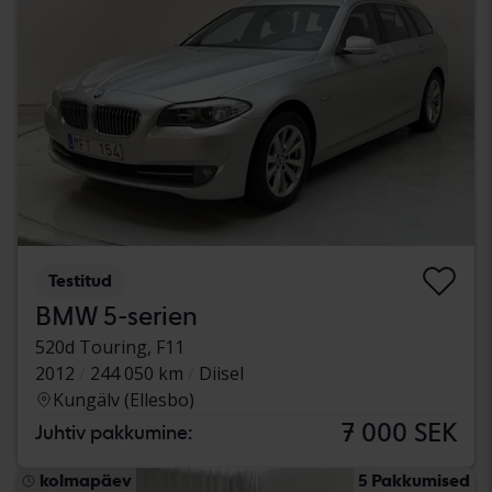
Testitud
BMW 5-serien
520d Touring, F11
2012
244 050 km
Diisel
Kungälv (Ellesbo)
7 000 SEK
Juhtiv pakkumine:
kolmapäev
5 Pakkumised