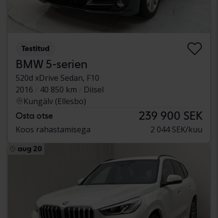
Testitud
BMW 5-serien
520d xDrive Sedan, F10
2016
40 850 km
Diisel
Kungälv (Ellesbo)
239 900 SEK
Osta otse
Koos rahastamisega
2 044 SEK/kuu
aug 20