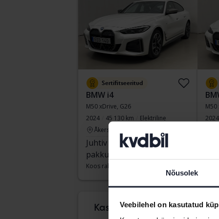
Sertifitseeritud
BMW i4
BMW
M50 xDrive, G26
M50 
2024
45 130 km
Elektriline
2024
Åkersberga (Runö)
Å
Juhtiv
263 000
Juh
pakkumine:
SEK
pak
Koos rahastamisega
2 241 SEK/kuu
Koos
Nõusolek
teis
Veebilehel on kasutatud küp
Kas on raske teada,