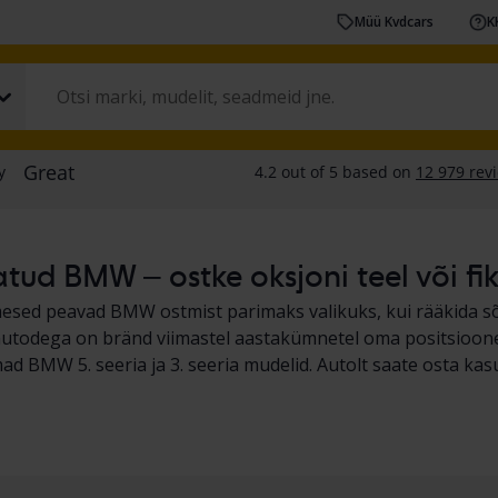
Müü Kvdcars
K
tud BMW – ostke oksjoni teel või fi
mesed peavad BMW ostmist parimaks valikuks, kui rääkida sõ
utodega on bränd viimastel aastakümnetel oma positsioone 
ad BMW 5. seeria ja 3. seeria mudelid. Autolt saate osta kas