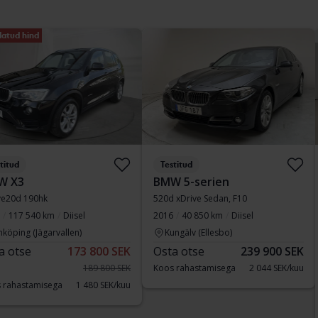
atud hind
titud
Testitud
W X3
BMW 5-serien
ve20d 190hk
520d xDrive Sedan, F10
117 540 km
Diisel
2016
40 850 km
Diisel
nköping (Jägarvallen)
Kungälv (Ellesbo)
a otse
173 800 SEK
Osta otse
239 900 SEK
189 800 SEK
Koos rahastamisega
2 044 SEK/kuu
 rahastamisega
1 480 SEK/kuu