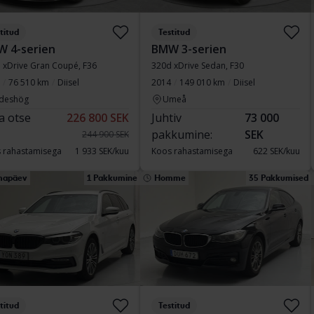
titud
Testitud
 4-serien
BMW 3-serien
 xDrive Gran Coupé, F36
320d xDrive Sedan, F30
76 510 km
Diisel
2014
149 010 km
Diisel
deshög
Umeå
a otse
226 800 SEK
Juhtiv
73 000
pakkumine:
SEK
244 900 SEK
 rahastamisega
1 933 SEK/kuu
Koos rahastamisega
622 SEK/kuu
mapäev
1 Pakkumine
Homme
35 Pakkumised
titud
Testitud