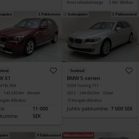
Koos rahastamisega
3 961 SEK/kuu
mapäev
1 Pakkumine
kolmapäev
5 Pakkumised
titud
Testitud
W X1
BMW 5-serien
ve18i, E84
520d Touring, F11
143 530 km
Bensiin
2012
244 050 km
Diisel
ngälv (Ellesbo)
Kungälv (Ellesbo)
tiv
11 000
Juhtiv pakkumine:
7 000 SEK
kumine:
SEK
ipäev
7 Pakkumised
Vähendatud hind