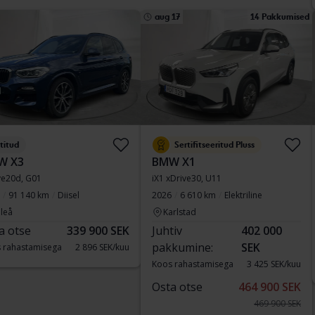
aug 17
14 Pakkumised
titud
Sertifitseeritud Pluss
W X3
BMW X1
ve20d, G01
iX1 xDrive30, U11
91 140 km
Diisel
2026
6 610 km
Elektriline
leå
Karlstad
a otse
339 900 SEK
Juhtiv
402 000
pakkumine:
SEK
 rahastamisega
2 896 SEK/kuu
Koos rahastamisega
3 425 SEK/kuu
Osta otse
464 900 SEK
469 900 SEK