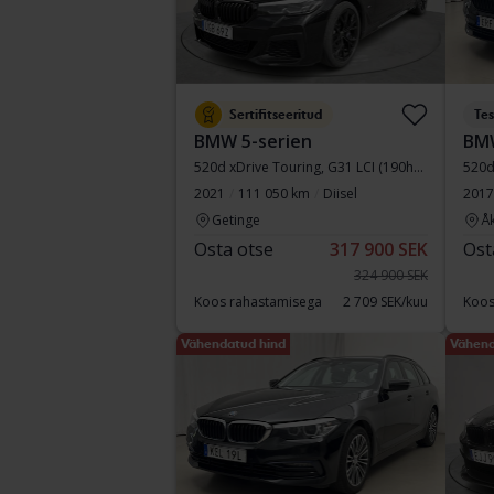
Sertifitseeritud
Tes
BMW 5-serien
BMW
520d xDrive Touring, G31 LCI (190hk+11hk)
520d
2021
111 050 km
Diisel
2017
Getinge
Å
Osta otse
317 900 SEK
Ost
324 900 SEK
Koos rahastamisega
2 709 SEK/kuu
Koos
Vähendatud hind
Vähend