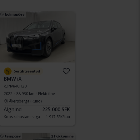
kolmapäev
Sertifitseeritud
BMW iX
xDrive40, I20
2022
88 930 km
Elektriline
Åkersberga (Runö)
Alghind:
225 000 SEK
Koos rahastamisega
1 917 SEK/kuu
teisipäev
1 Pakkumine