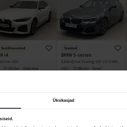
Sertifitseeritud
Testitud
 i4
BMW 5-serien
xDrive, G26
520d xDrive Touring, G31 LCI (190hk+11hk)
71 020 km
Elektriline
2021
70 980 km
Diisel
kersberga (Runö)
Åkersberga (Runö)
tiv
266 000
Osta otse
356 900 SEK
kumine:
SEK
359 900 SEK
 rahastamisega
2 267 SEK/kuu
Koos rahastamisega
3 041 SEK/kuu
Üksikasjad
ipäev
37 Pakkumised
Vähendatud hind
siseid.