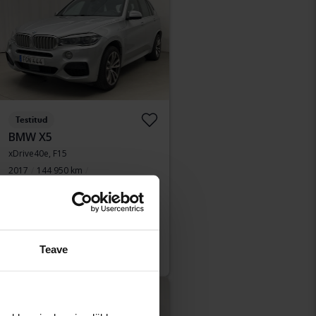
Testitud
BMW X5
xDrive40e, F15
2017
144 950 km
Elektriline/bensiin
Åkersberga (Runö)
Juhtiv
141 000
pakkumine:
SEK
Teave
Koos rahastamisega
1 202 SEK/kuu
Vähendatud hind