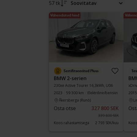
57 tk
Soovitatav
Vähendatud hind
Vähend
Sertifitseeritud Pluss
Tes
BMW 2-serien
BM
230xe Active Tourer 16,3kWh, U06
xDri
2023
59 300 km
Elektriline/bensiin
2015
Åkersberga (Runö)
Li
Osta otse
327 800 SEK
Ost
339 800 SEK
Koos rahastamisega
2 793 SEK/kuu
Koos