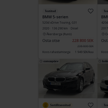
Testitud
Tes
BMW 5-serien
BMW
520d xDrive Touring, G31
420d
2020
136 290 km
Diisel
2017
Åkersberga (Runö)
Ö
Osta otse
228 800 SEK
Ost
238 800 SEK
Koos rahastamisega
1 949 SEK/kuu
Koos
esmaspäev
kol
Sertifitseeritud
Tes