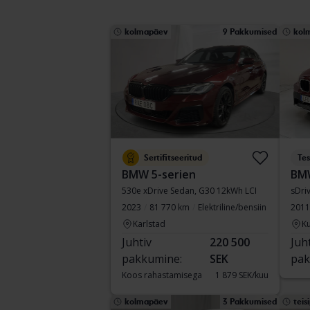
kolmapäev
9 Pakkumised
kol
Sertifitseeritud
Tes
BMW 5-serien
BM
530e xDrive Sedan, G30 12kWh LCI
sDri
2023
81 770 km
Elektriline/bensiin
2011
Karlstad
Ku
Juhtiv
220 500
Juh
pakkumine:
SEK
pak
Koos rahastamisega
1 879 SEK/kuu
kolmapäev
3 Pakkumised
teis