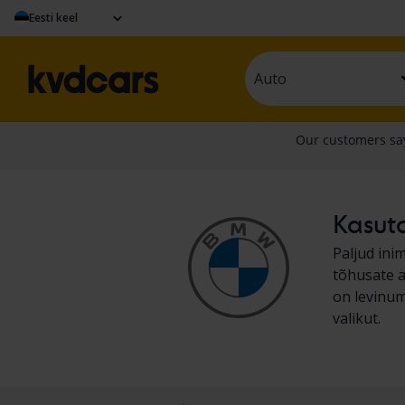
Eesti keel
Auto
Kasuta
Paljud ini
tõhusate a
on levinum
valikut.