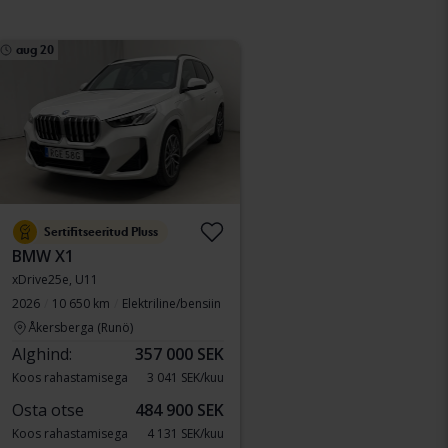
aug 20
Sertifitseeritud Pluss
BMW X1
xDrive25e, U11
2026
10 650 km
Elektriline/bensiin
Åkersberga (Runö)
Alghind:
357 000 SEK
Koos rahastamisega
3 041 SEK/kuu
Osta otse
484 900 SEK
Koos rahastamisega
4 131 SEK/kuu