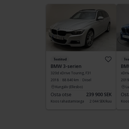
Testitud
Tes
BMW 3-serien
BM
320d xDrive Touring, F31
xDri
2018
88 840 km
Diisel
2019
Kungälv (Ellesbo)
Lu
Osta otse
239 900 SEK
Ost
Koos rahastamisega
2 044 SEK/kuu
Koos