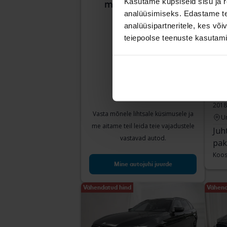
Kasutame küpsiseid sisu ja r
milline auto sulle
analüüsimiseks. Edastame tea
sobib?
analüüsipartneritele, kes võ
teiepoolse teenuste kasutami
Tes
BMW
520d
2018
Vasta mõnele lihtsale küsimusele ja
U
me aitame teil leida teie vajadustele
Juh
vastavad autod.
pak
Koos
Mine autojuhi juurde
Vähendatud hind
Vähend