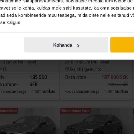
eklaamide isikupärastamiseks, sotsiaalse meedia funktsioonide 
vet selle kohta, kuidas meie saiti kasutate, ka oma sotsiaalse 
ivad seda kombineerida muu teabega, mida olete neile esitanud 
se käigus.
titud
Testitud
Kohanda
 5-serien
BMW X4
 xDrive Sedan, G30
xDrive 20d, F26
128 520 km
Diisel
2016
149 570 km
Diisel
meå
Åkersberga (Runö)
tiv
185 500
Osta otse
187 800 SEK
kumine:
SEK
198 900 SEK
 rahastamisega
1 581 SEK/kuu
Koos rahastamisega
1 601 SEK/kuu
atud hind
Vähendatud hind