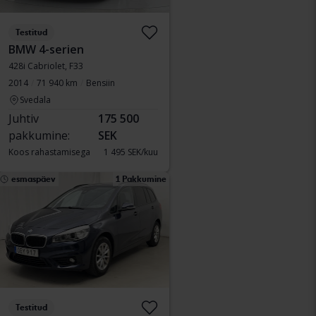
Testitud
BMW 4-serien
428i Cabriolet, F33
2014
71 940 km
Bensiin
Svedala
Juhtiv
175 500
pakkumine:
SEK
Koos rahastamisega
1 495 SEK/kuu
esmaspäev
1 Pakkumine
Testitud