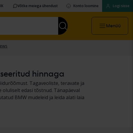
KK
Võtke meiega ühendust
Konto loomine
Logi sisse
Menüü
kseeritud hinnaga
idurõõmust. Tagaveoliste, teravate ja
oluliselt edasi tõstnud. Tänapäeval
utatud BMW mudeleid ja leida alati laia