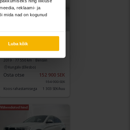
pakkumiseks ning liikluse
meedia, reklaami- ja
või mida nad on kogunud
Sertifitseeritud
Luba kõik
BMW 1-serien
118i 5dr, F20
2019
77 550 km
Bensiin
Kungälv (Ellesbo)
Osta otse
152 900 SEK
154 900 SEK
Koos rahastamisega
1 303 SEK/kuu
Vähendatud hind