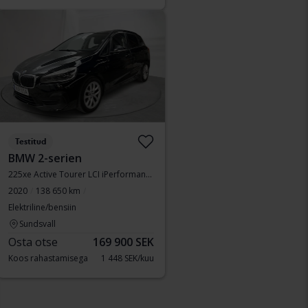
Testitud
BMW 2-serien
225xe Active Tourer LCI iPerformance 9,7kWh, F45
2020
138 650 km
Elektriline/bensiin
Sundsvall
Osta otse
169 900 SEK
Koos rahastamisega
1 448 SEK/kuu