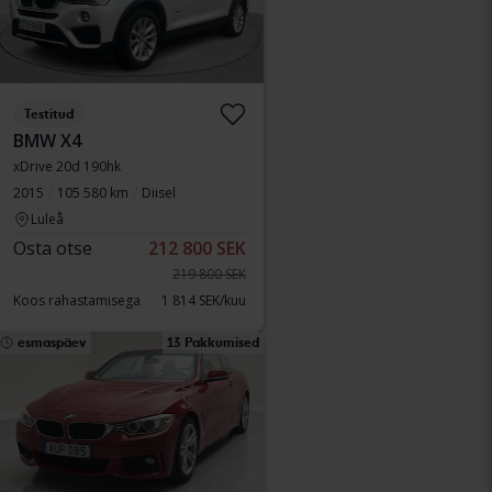
Testitud
BMW X4
xDrive 20d 190hk
2015
105 580 km
Diisel
Luleå
Osta otse
212 800 SEK
219 800 SEK
Koos rahastamisega
1 814 SEK/kuu
esmaspäev
13 Pakkumised