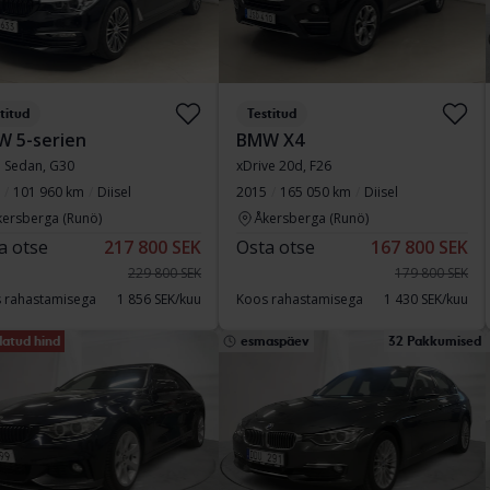
titud
Testitud
 5-serien
BMW X4
 Sedan, G30
xDrive 20d, F26
101 960 km
Diisel
2015
165 050 km
Diisel
kersberga (Runö)
Åkersberga (Runö)
a otse
217 800 SEK
Osta otse
167 800 SEK
229 800 SEK
179 800 SEK
 rahastamisega
1 856 SEK/kuu
Koos rahastamisega
1 430 SEK/kuu
atud hind
esmaspäev
32 Pakkumised