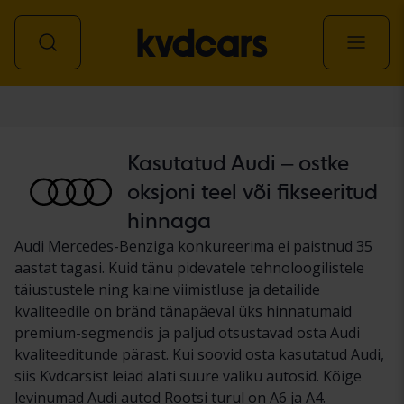
Auto
Kasutatud Audi – ostke
oksjoni teel või fikseeritud
hinnaga
Audi Mercedes-Benziga konkureerima ei paistnud 35
aastat tagasi. Kuid tänu pidevatele tehnoloogilistele
täiustustele ning kaine viimistluse ja detailide
kvaliteedile on bränd tänapäeval üks hinnatumaid
premium-segmendis ja paljud otsustavad osta Audi
kvaliteeditunde pärast. Kui soovid osta kasutatud Audi,
siis Kvdcarsist leiad alati suure valiku autosid. Kõige
levinumad Audi autod Rootsi turul on A6 ja A4.