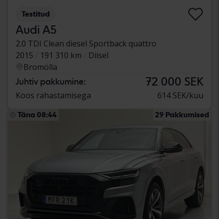
Testitud
Audi A5
2.0 TDI Clean diesel Sportback quattro
2015
191 310 km
Diisel
Bromölla
72 000 SEK
Juhtiv pakkumine:
Koos rahastamisega
614 SEK/kuu
Täna 08:44
29 Pakkumised