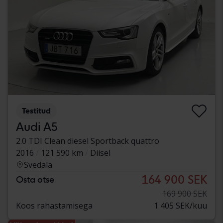
Testitud
Audi A5
2.0 TDI Clean diesel Sportback quattro
2016
121 590 km
Diisel
Svedala
164 900 SEK
Osta otse
169 900 SEK
Koos rahastamisega
1 405 SEK/kuu