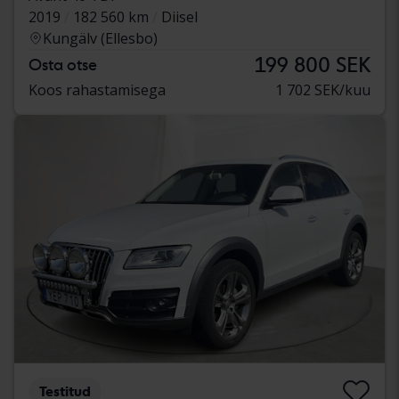
2019
182 560 km
Diisel
Kungälv (Ellesbo)
199 800 SEK
Osta otse
Koos rahastamisega
1 702 SEK/kuu
Testitud