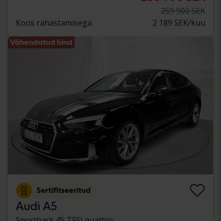
259 900 SEK
Koos rahastamisega
2 189 SEK/kuu
Vähendatud hind
Sertifitseeritud
Audi A5
Sportback 45 TFSI quattro