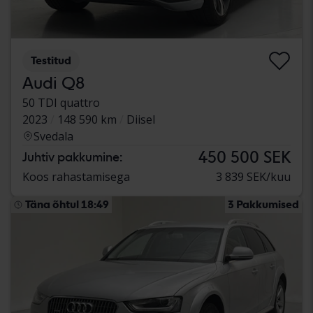
Testitud
Audi Q8
50 TDI quattro
2023
148 590 km
Diisel
Svedala
450 500 SEK
Juhtiv pakkumine:
Koos rahastamisega
3 839 SEK/kuu
Täna õhtul 18:49
3 Pakkumised