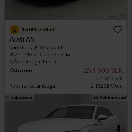
Sertifitseeritud
Audi A5
Sportback 45 TFSI quattro
2021
118 520 km
Bensiin
Åkersberga (Runö)
253 800 SEK
Osta otse
271 800 SEK
Koos rahastamisega
2 162 SEK/kuu
neljapäev
12 Pakkumised