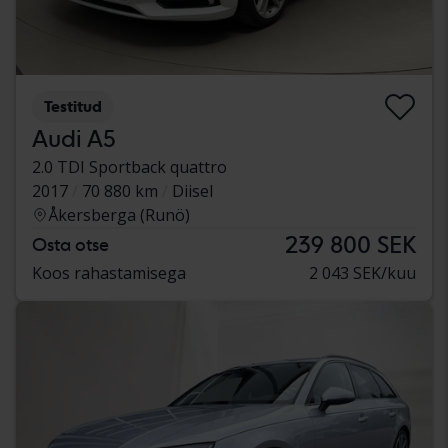
Testitud
Audi A5
2.0 TDI Sportback quattro
2017
70 880 km
Diisel
Åkersberga (Runö)
239 800 SEK
Osta otse
Koos rahastamisega
2 043 SEK/kuu