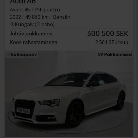
Audi A6
Avant 45 TFSI quattro
2022
49 860 km
Bensiin
Kungälv (Ellesbo)
300 500 SEK
Juhtiv pakkumine:
Koos rahastamisega
2 561 SEK/kuu
kolmapäev
19 Pakkumised