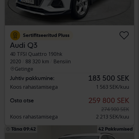
Sertifitseeritud Pluss
Audi Q3
40 TFSI Quattro 190hk
2020
88 320 km
Bensiin
Getinge
183 500 SEK
Juhtiv pakkumine:
Koos rahastamisega
1 563 SEK/kuu
259 800 SEK
Osta otse
274 900 SEK
Koos rahastamisega
2 213 SEK/kuu
Täna 09:42
42 Pakkumised