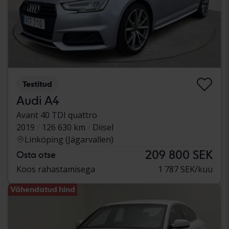
Testitud
Audi A4
Avant 40 TDI quattro
2019
126 630 km
Diisel
Linköping (Jägarvallen)
209 800 SEK
Osta otse
Koos rahastamisega
1 787 SEK/kuu
Vähendatud hind