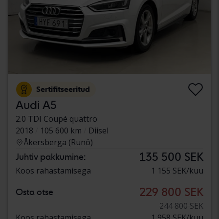
Sertifitseeritud
Audi A5
2.0 TDI Coupé quattro
2018
105 600 km
Diisel
Åkersberga (Runö)
135 500 SEK
Juhtiv pakkumine:
Koos rahastamisega
1 155 SEK/kuu
229 800 SEK
Osta otse
244 800 SEK
Koos rahastamisega
1 958 SEK/kuu