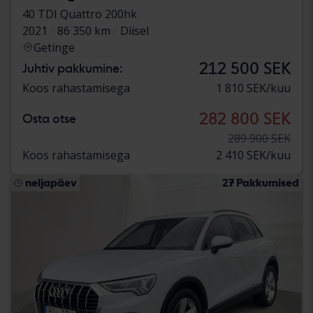
40 TDI Quattro 200hk
2021
86 350 km
Diisel
Getinge
212 500 SEK
Juhtiv pakkumine:
Koos rahastamisega
1 810 SEK/kuu
282 800 SEK
Osta otse
289 900 SEK
Koos rahastamisega
2 410 SEK/kuu
neljapäev
27 Pakkumised