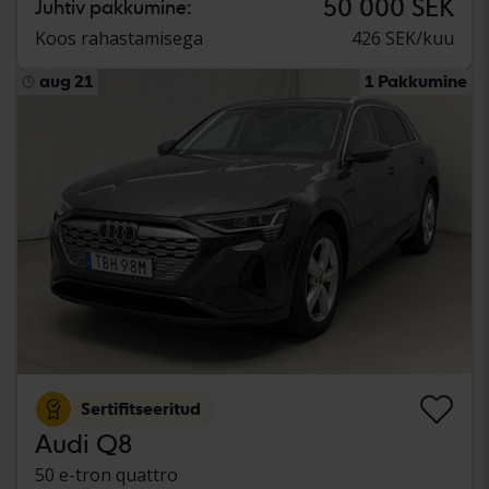
50 000 SEK
Juhtiv pakkumine:
Koos rahastamisega
426 SEK/kuu
aug 21
1 Pakkumine
Sertifitseeritud
Audi Q8
50 e-tron quattro