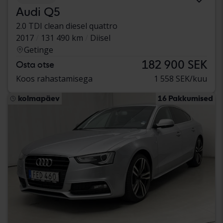
Audi Q5
2.0 TDI clean diesel quattro
2017
131 490 km
Diisel
Getinge
182 900 SEK
Osta otse
Koos rahastamisega
1 558 SEK/kuu
kolmapäev
16 Pakkumised