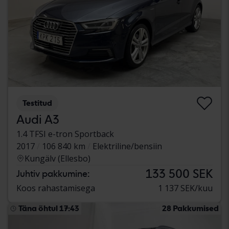
Testitud
Audi A3
1.4 TFSI e-tron Sportback
2017
106 840 km
Elektriline/bensiin
Kungälv (Ellesbo)
133 500 SEK
Juhtiv pakkumine:
Koos rahastamisega
1 137 SEK/kuu
Täna õhtul 17:43
28 Pakkumised