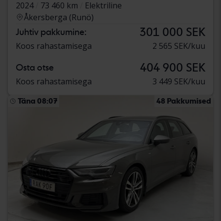
2024
73 460 km
Elektriline
Åkersberga (Runö)
301 000 SEK
Juhtiv pakkumine:
Koos rahastamisega
2 565 SEK/kuu
404 900 SEK
Osta otse
Koos rahastamisega
3 449 SEK/kuu
Täna 08:07
48 Pakkumised