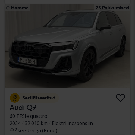
Homme
25 Pakkumised
Sertifitseeritud
Audi Q7
60 TFSIe quattro
2024
32 010 km
Elektriline/bensiin
Åkersberga (Runö)