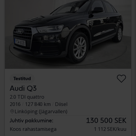
Testitud
Audi Q3
2.0 TDI quattro
2016
127 840 km
Diisel
Linköping (Jägarvallen)
130 500 SEK
Juhtiv pakkumine:
Koos rahastamisega
1 112 SEK/kuu