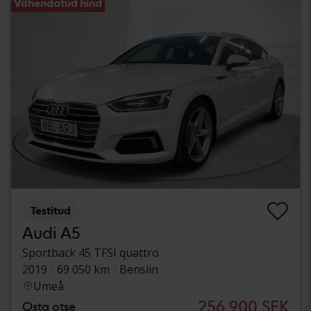
Vähendatud hind
Testitud
Audi A5
Sportback 45 TFSI quattro
2019
69 050 km
Bensiin
Umeå
256 900 SEK
Osta otse