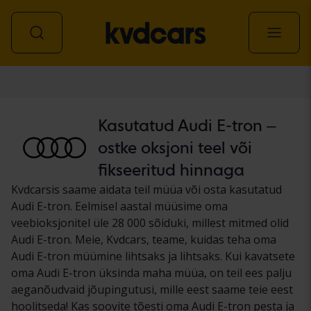
Auto
Kasutatud Audi E-tron –
ostke oksjoni teel või
fikseeritud hinnaga
Kvdcarsis saame aidata teil müüa või osta kasutatud
Audi E-tron. Eelmisel aastal müüsime oma
veebioksjonitel üle 28 000 sõiduki, millest mitmed olid
Audi E-tron. Meie, Kvdcars, teame, kuidas teha oma
Audi E-tron müümine lihtsaks ja lihtsaks. Kui kavatsete
oma Audi E-tron üksinda maha müüa, on teil ees palju
aeganõudvaid jõupingutusi, mille eest saame teie eest
hoolitseda! Kas soovite tõesti oma Audi E-tron pesta ja