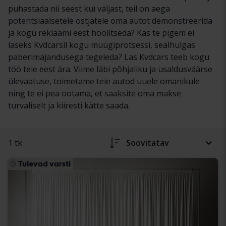
puhastada nii seest kui väljast, teil on aega
potentsiaalsetele ostjatele oma autot demonstreerida
ja kogu reklaami eest hoolitseda? Kas te pigem ei
laseks Kvdcarsil kogu müügiprotsessi, sealhulgas
paberimajandusega tegeleda? Las Kvdcars teeb kogu
töö teie eest ära. Viime läbi põhjaliku ja usaldusväärse
ülevaatuse, toimetame teie autod uuele omanikule
ning te ei pea ootama, et saaksite oma makse
turvaliselt ja kiiresti kätte saada.
1 tk
Soovitatav
Tulevad varsti