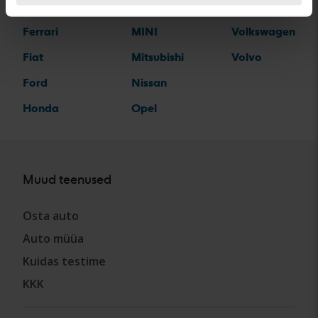
Dodge
MG
Toyota
Ferrari
MINI
Volkswagen
Fiat
Mitsubishi
Volvo
Ford
Nissan
Honda
Opel
Muud teenused
Osta auto
Auto müüa
Kuidas testime
KKK