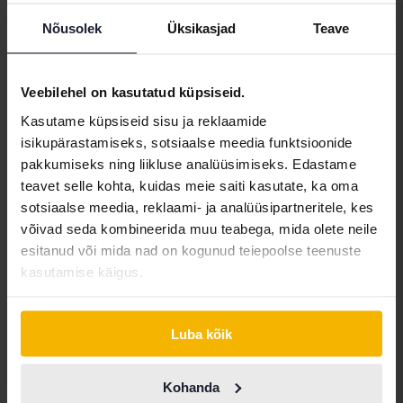
Automargid
Nõusolek
Üksikasjad
Teave
Alfa Romeo
Hyundai
Peugeot
Aston Martin
Iveco
Polestar
Veebilehel on kasutatud küpsiseid.
Audi
Jaguar
Porsche
Kasutame küpsiseid sisu ja reklaamide
isikupärastamiseks, sotsiaalse meedia funktsioonide
Bentley
Jeep
Renault
pakkumiseks ning liikluse analüüsimiseks. Edastame
BMW
KIA
Rolls-Royce
teavet selle kohta, kuidas meie saiti kasutate, ka oma
sotsiaalse meedia, reklaami- ja analüüsipartneritele, kes
BYD
Land Rover
Saab
võivad seda kombineerida muu teabega, mida olete neile
Cadillac
Lexus
SEAT
esitanud või mida nad on kogunud teiepoolse teenuste
kasutamise käigus.
Chevrolet
Lynk&Co
Skoda
Chrysler
Maserati
Subaru
Luba kõik
Citroen
Mazda
Suzuki
Dacia
Mercedes
Tesla
Kohanda