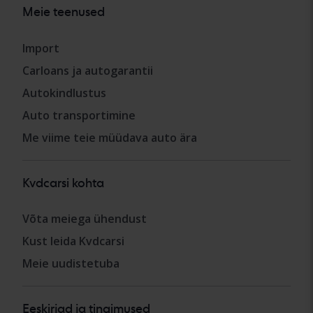
Meie teenused
Import
Carloans ja autogarantii
Autokindlustus
Auto transportimine
Me viime teie müüdava auto ära
Kvdcarsi kohta
Võta meiega ühendust
Kust leida Kvdcarsi
Meie uudistetuba
Eeskirjad ja tingimused