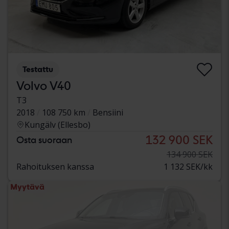
Testattu
Volvo V40
T3
2018
108 750 km
Bensiini
Kungälv (Ellesbo)
132 900 SEK
Osta suoraan
134 900 SEK
Rahoituksen kanssa
1 132 SEK/kk
Myytävä