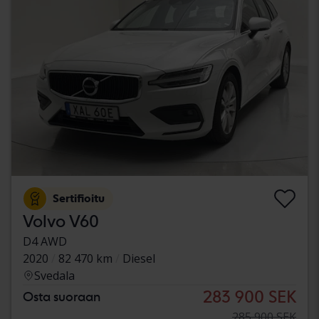
Sertifioitu
Volvo V60
D4 AWD
2020
82 470 km
Diesel
Svedala
283 900 SEK
Osta suoraan
285 900 SEK