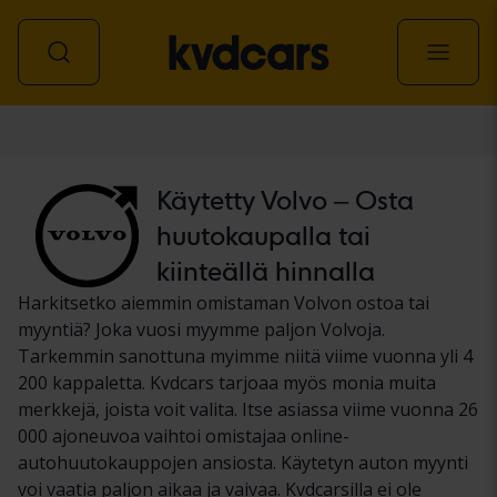
Auto
Käytetty Volvo – Osta
huutokaupalla tai
kiinteällä hinnalla
Harkitsetko aiemmin omistaman Volvon ostoa tai
myyntiä? Joka vuosi myymme paljon Volvoja.
Tarkemmin sanottuna myimme niitä viime vuonna yli 4
200 kappaletta. Kvdcars tarjoaa myös monia muita
merkkejä, joista voit valita. Itse asiassa viime vuonna 26
000 ajoneuvoa vaihtoi omistajaa online-
autohuutokauppojen ansiosta. Käytetyn auton myynti
voi vaatia paljon aikaa ja vaivaa. Kvdcarsilla ei ole