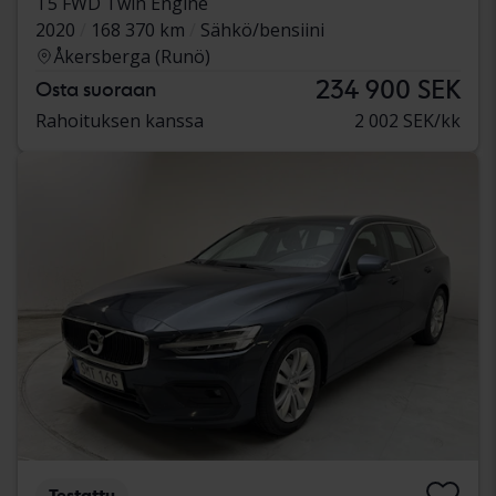
T5 FWD Twin Engine
2020
168 370 km
Sähkö/bensiini
Åkersberga (Runö)
234 900 SEK
Osta suoraan
Rahoituksen kanssa
2 002 SEK/kk
Testattu