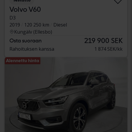
Volvo V60
D3
2019
120 250 km
Diesel
Kungälv (Ellesbo)
219 900 SEK
Osta suoraan
Rahoituksen kanssa
1 874 SEK/kk
Alennettu hinta