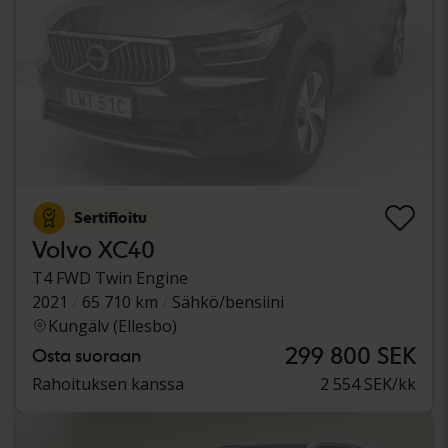
Sertifioitu
Volvo XC40
T4 FWD Twin Engine
2021
65 710 km
Sähkö/bensiini
Kungälv (Ellesbo)
299 800 SEK
Osta suoraan
Rahoituksen kanssa
2 554 SEK/kk