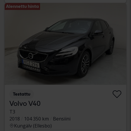
Alennettu hinta
Testattu
Volvo V40
T3
2018
104 350 km
Bensiini
Kungälv (Ellesbo)