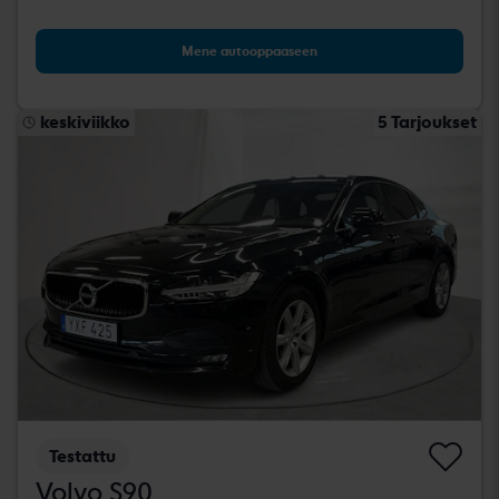
Mene autooppaaseen
keskiviikko
5 Tarjoukset
Testattu
Volvo S90