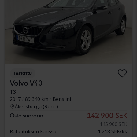
Testattu
Volvo V40
T3
2017
89 340 km
Bensiini
Åkersberga (Runö)
142 900 SEK
Osta suoraan
145 900 SEK
Rahoituksen kanssa
1 218 SEK/kk