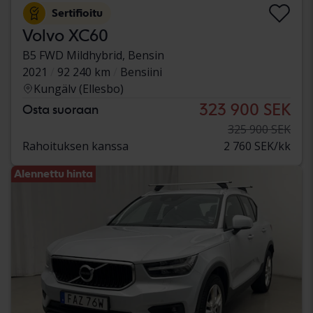
Sertifioitu
Volvo XC60
B5 FWD Mildhybrid, Bensin
2021
92 240 km
Bensiini
Kungälv (Ellesbo)
323 900 SEK
Osta suoraan
325 900 SEK
Rahoituksen kanssa
2 760 SEK/kk
Alennettu hinta