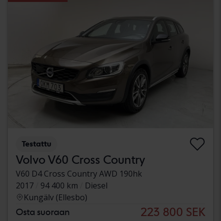
Testattu
Volvo V60 Cross Country
V60 D4 Cross Country AWD 190hk
2017
94 400 km
Diesel
Kungälv (Ellesbo)
223 800 SEK
Osta suoraan