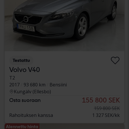
Testattu
Volvo V40
T2
2017
93 680 km
Bensiini
Kungälv (Ellesbo)
155 800 SEK
Osta suoraan
159 800 SEK
Rahoituksen kanssa
1 327 SEK/kk
Alennettu hinta