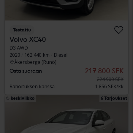
Testattu
Volvo XC40
D3 AWD
2020
162 440 km
Diesel
Åkersberga (Runö)
217 800 SEK
Osta suoraan
224 900 SEK
Rahoituksen kanssa
1 856 SEK/kk
keskiviikko
6 Tarjoukset