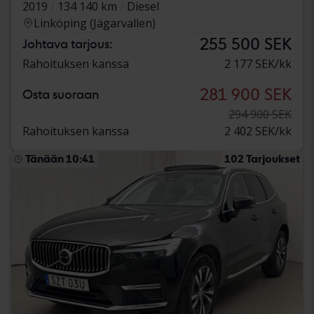
2019
134 140 km
Diesel
Linköping (Jägarvallen)
255 500 SEK
Johtava tarjous:
Rahoituksen kanssa
2 177 SEK/kk
281 900 SEK
Osta suoraan
294 900 SEK
Rahoituksen kanssa
2 402 SEK/kk
Tänään 10:41
102 Tarjoukset