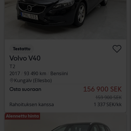
Testattu
Volvo V40
T2
2017
93 490 km
Bensiini
Kungälv (Ellesbo)
156 900 SEK
Osta suoraan
159 900 SEK
Rahoituksen kanssa
1 337 SEK/kk
Alennettu hinta