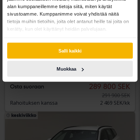
alan kumppaneillemme tietoja siitä, miten käytät
sivustoamme. Kumppanimme voivat yhdistää näitä
tietoja muihin tietoihin, joita olet antanut heille tai joita on
kerätty, kun olet käyttänyt heidän palvelujaan.
Sertifioitu
Salli kaikki
Volvo XC60
D4 AWD
Muokkaa
2018
86 250 km
Diesel
Åkersberga (Runö)
289 800 SEK
Osta suoraan
291 900 SEK
Rahoituksen kanssa
2 469 SEK/kk
keskiviikko