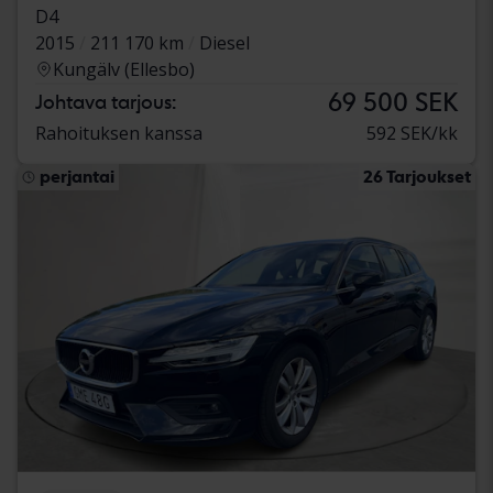
D4
2015
211 170 km
Diesel
Kungälv (Ellesbo)
69 500 SEK
Johtava tarjous:
Rahoituksen kanssa
592 SEK/kk
perjantai
26 Tarjoukset