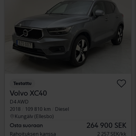
Testattu
Volvo XC40
D4 AWD
2018
109 810 km
Diesel
Kungälv (Ellesbo)
264 900 SEK
Osta suoraan
Rahoituksen kanssa
2 257 SEK/kk