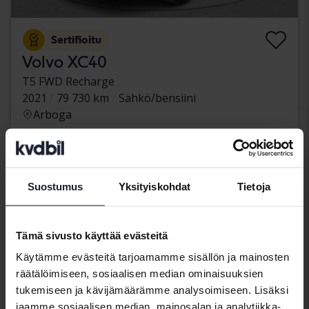
Sertifioitu
Volvo XC40
T5 FWD Recharge
2021
79 730 km
Sähkö/bensiini
Arboga
322 900 SEK
Osta suoraan
325 900 SEK
Rahoituksen kanssa
2 751 SEK/kk
Suostumus
Yksityiskohdat
Tietoja
Alennettu hinta
Tämä sivusto käyttää evästeitä
Käytämme evästeitä tarjoamamme sisällön ja mainosten
räätälöimiseen, sosiaalisen median ominaisuuksien
tukemiseen ja kävijämäärämme analysoimiseen. Lisäksi
jaamme sosiaalisen median, mainosalan ja analytiikka-