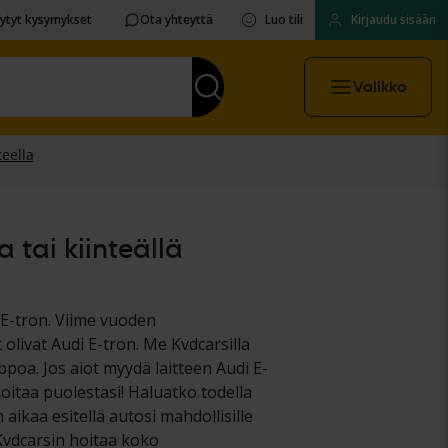
sytyt kysymykset
Ota yhteyttä
Luo tili
Kirjaudu sisään
Valikko
 tai kiinteällä
E-tron. Viime vuoden
livat Audi E-tron. Me Kvdcarsilla
poa. Jos aiot myydä laitteen Audi E-
hoitaa puolestasi! Haluatko todella
 aikaa esitellä autosi mahdollisille
Kvdcarsin hoitaa koko