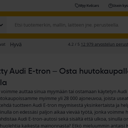
Myy Kvdcars
Usein ky
ty Audi E-tron – Osta huutokaupalla
la
a voimme auttaa sinua myymään tai ostamaan käytetyn Audi 
okaupoissamme myimme yli 28 000 ajoneuvoa, joista useat o
hdä tuotteen Audi E-tron myymisestä yksinkertaista ja help
 sinulla on edessäsi paljon aikaa vievää työtä, jonka voimme 
hdistaa Audi E-tron-autosi sekä sisältä että ulkoa, sinulla on
ja huolehtia kaikesta mainonnasta? Etkö mieluummin antaisi 