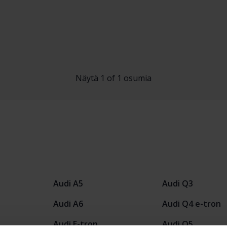
Näytä 1 of 1 osumia
Audi A5
Audi Q3
Audi A6
Audi Q4 e-tron
Audi E-tron
Audi Q5