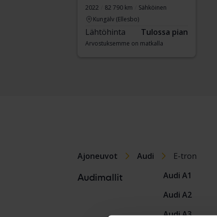
2022
82 790 km
Sähköinen
Kungälv (Ellesbo)
Lähtöhinta
Tulossa pian
Arvostuksemme on matkalla
Ajoneuvot
Audi
E-tron
Audi A1
Audimallit
Audi A2
Audi A3