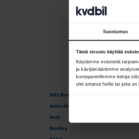
Audi A4
Suostumus
Tämä sivusto käyttää eväste
Käytämme evästeitä tarjoama
ja kävijämäärämme analysoim
kumppaneillemme tietoja siitä
olet antanut heille tai joita o
Alfa Romeo
Aston Martin
Audi
Bentley