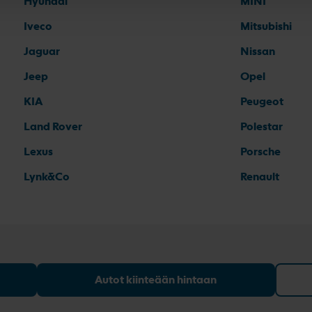
Hyundai
MINI
Iveco
Mitsubishi
Jaguar
Nissan
Jeep
Opel
KIA
Peugeot
Land Rover
Polestar
Lexus
Porsche
Lynk&Co
Renault
Autot kiinteään hintaan