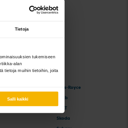
Tietoja
 ominaisuuksien tukemiseen
tiikka-alan
ietoja muihin tietoihin, joita
Rolls-Royce
Saab
Salli kaikki
SEAT
Skoda