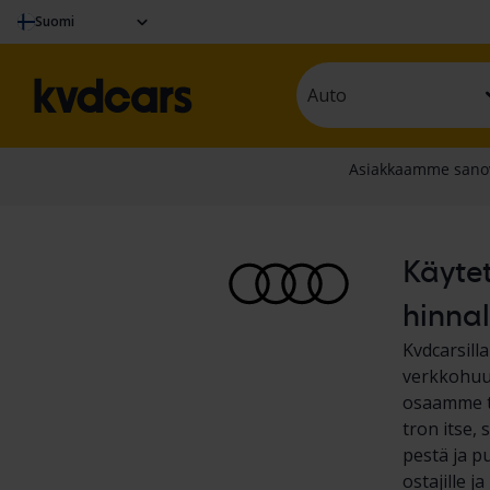
Suomi
Auto
Käytet
hinnal
Kvdcarsill
verkkohuut
osaamme te
tron itse,
pestä ja pu
ostajille 