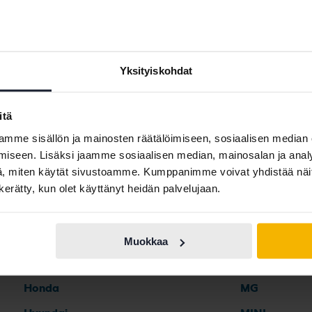
Audi Q2
Audi Q7
Yksityiskohdat
itä
mme sisällön ja mainosten räätälöimiseen, sosiaalisen median
iseen. Lisäksi jaamme sosiaalisen median, mainosalan ja analy
Automerkit
, miten käytät sivustoamme. Kumppanimme voivat yhdistää näitä t
n kerätty, kun olet käyttänyt heidän palvelujaan.
Ferrari
Maserati
Fiat
Mazda
Muokkaa
Ford
Mercedes
Honda
MG