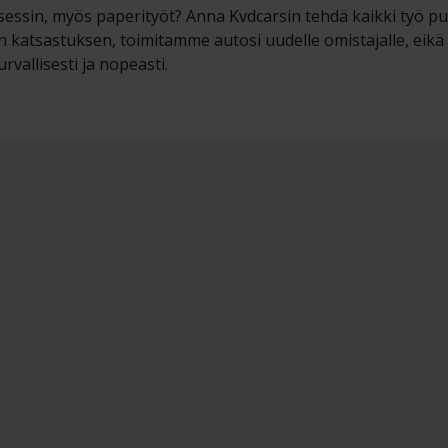
essin, myös paperityöt? Anna Kvdcarsin tehdä kaikki työ p
n katsastuksen, toimitamme autosi uudelle omistajalle, eik
rvallisesti ja nopeasti.