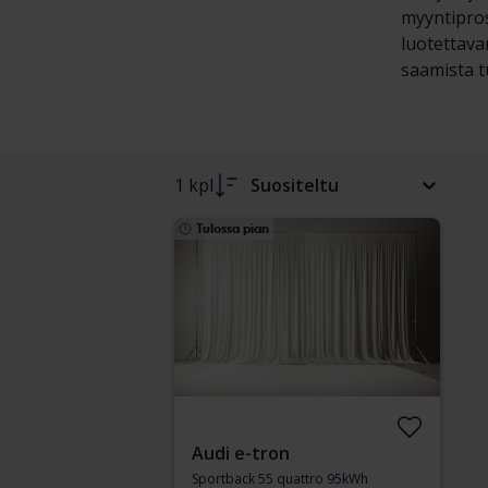
myyntipros
luotettava
saamista tu
1 kpl
Suositeltu
Tulossa pian
Audi e-tron
Sportback 55 quattro 95kWh