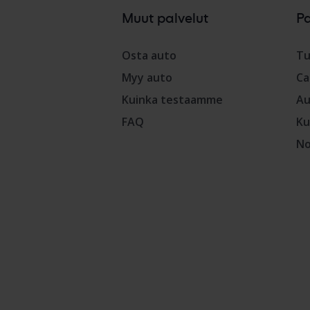
Muut palvelut
P
Osta auto
Tu
Myy auto
Ca
Kuinka testaamme
Au
FAQ
Ku
No