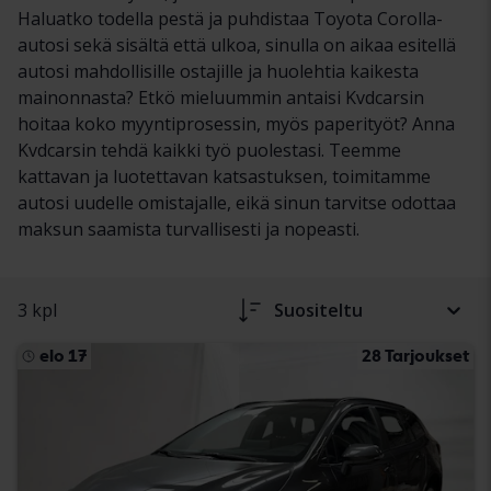
Haluatko todella pestä ja puhdistaa Toyota Corolla-
autosi sekä sisältä että ulkoa, sinulla on aikaa esitellä
autosi mahdollisille ostajille ja huolehtia kaikesta
mainonnasta? Etkö mieluummin antaisi Kvdcarsin
hoitaa koko myyntiprosessin, myös paperityöt? Anna
Kvdcarsin tehdä kaikki työ puolestasi. Teemme
kattavan ja luotettavan katsastuksen, toimitamme
autosi uudelle omistajalle, eikä sinun tarvitse odottaa
maksun saamista turvallisesti ja nopeasti.
3 kpl
Suositeltu
elo 17
28 Tarjoukset