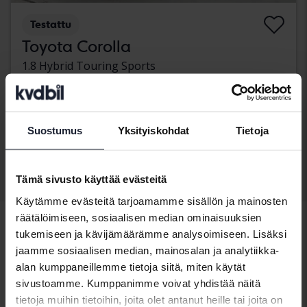
Testattu
Toyota Corolla
1.8 Hybrid Touring Sports
2023
211 070 km
Sähkö/bensiini
Kungälv (Ellesbo)
112 500 SEK
Johtava tarjous:
Suostumus
Yksityiskohdat
Tietoja
Rahoituksen kanssa
958 SEK/kk
Tämä sivusto käyttää evästeitä
Näytä 3 of 3 osumia
Käytämme evästeitä tarjoamamme sisällön ja mainosten
räätälöimiseen, sosiaalisen median ominaisuuksien
tukemiseen ja kävijämäärämme analysoimiseen. Lisäksi
jaamme sosiaalisen median, mainosalan ja analytiikka-
Ajoneuvot
Toyota
Corolla
alan kumppaneillemme tietoja siitä, miten käytät
sivustoamme. Kumppanimme voivat yhdistää näitä
Toyotamallit
tietoja muihin tietoihin, joita olet antanut heille tai joita on