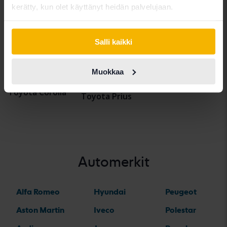
kerätty, kun olet käyttänyt heidän palvelujaan.
Toyota Auris
Toyota Corolla
Toyota Rav4
Cross
Toyota Avensis
Toyota Verso
Salli kaikki
Toyota Hilux
Toyota Aygo
Toyota Yaris
Toyota Land
Toyota C-HR
Toyota Yaris
Muokkaa
Cruiser
Cross
Toyota Corolla
Toyota Prius
Automerkit
Alfa Romeo
Hyundai
Peugeot
Aston Martin
Iveco
Polestar