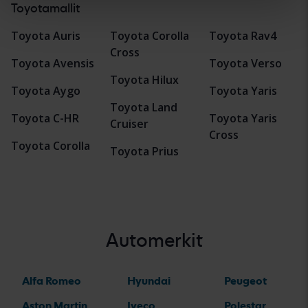
Toyotamallit
Toyota Auris
Toyota Corolla
Toyota Rav4
Cross
Toyota Avensis
Toyota Verso
Toyota Hilux
Toyota Aygo
Toyota Yaris
Toyota Land
Toyota C-HR
Toyota Yaris
Cruiser
Cross
Toyota Corolla
Toyota Prius
Automerkit
Alfa Romeo
Hyundai
Peugeot
Aston Martin
Iveco
Polestar