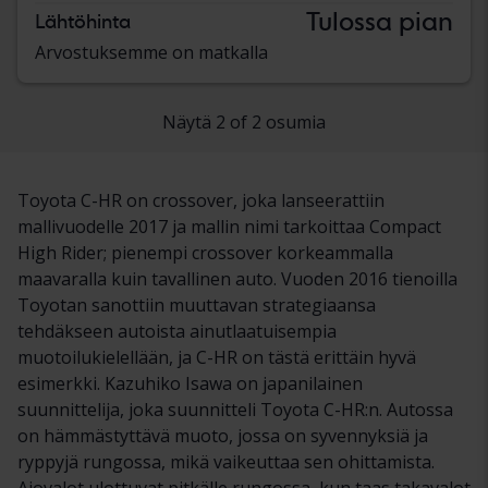
Tulossa pian
Lähtöhinta
Arvostuksemme on matkalla
Näytä 2 of 2 osumia
Toyota C-HR on crossover, joka lanseerattiin
mallivuodelle 2017 ja mallin nimi tarkoittaa Compact
High Rider; pienempi crossover korkeammalla
maavaralla kuin tavallinen auto. Vuoden 2016 tienoilla
Toyotan sanottiin muuttavan strategiaansa
tehdäkseen autoista ainutlaatuisempia
muotoilukielellään, ja C-HR on tästä erittäin hyvä
esimerkki. Kazuhiko Isawa on japanilainen
suunnittelija, joka suunnitteli Toyota C-HR:n. Autossa
on hämmästyttävä muoto, jossa on syvennyksiä ja
ryppyjä rungossa, mikä vaikeuttaa sen ohittamista.
Ajovalot ulottuvat pitkälle rungossa, kun taas takavalot