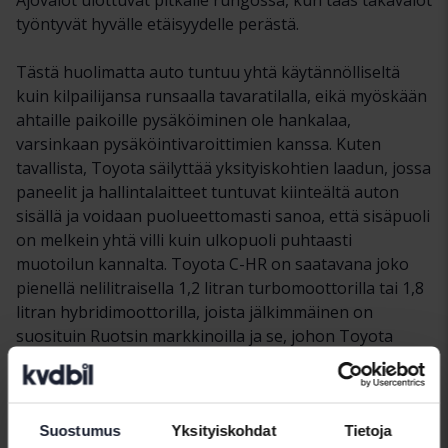
työntyvät hyvälle etäisyydelle perästä.
Tästä huolimatta auto tuntuu yhtä käytännölliseltä
kuin kilpailijansa runsaalla tavaratilalla, eikä myöskään
ahtaille paikoille pysäköiminen ole hankalaa,
varsinkaan pysäköintivaroittimien kanssa. Kuten
tavallista, Toyota säilyttää yksityiskohtien laadun, jossa
paneelit ja hallintalaitteet tuntuvat kiinteältä auton
sisällä ja voidaan puolueettomasti sanoa, että sisäpuoli
on melkein yhtä villi kuin ulkopuoli puhtaasti
muotoilun kannalta. Toyota C-HR on saatavana joko
pienellä nelilitraisella 1,2 litran turbomoottorilla tai 1,8
litran hybridimoottorilla, joista jälkimmäinen on
suosituin Ruotsin markkinoilla ja se, johon Toyota
investoi pohjoisessa. Molemmat ovat bensiinikäyttöisiä
ja hybridimoottorissa on 98 hevosvoimaa ilman
sähkökäyttöä, sähkömoottorit yhdessä tuottavat 72
hevosvoimaa.
Suostumus
Yksityiskohdat
Tietoja