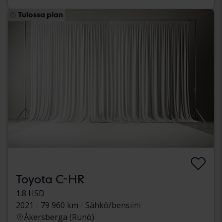
Tulossa pian
Toyota C-HR
1.8 HSD
2021
79 960 km
Sähkö/bensiini
Åkersberga (Runö)