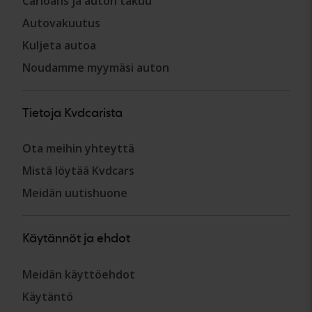
Carloans ja auton takuu
Autovakuutus
Kuljeta autoa
Noudamme myymäsi auton
Tietoja Kvdcarista
Ota meihin yhteyttä
Mistä löytää Kvdcars
Meidän uutishuone
Käytännöt ja ehdot
Meidän käyttöehdot
Käytäntö