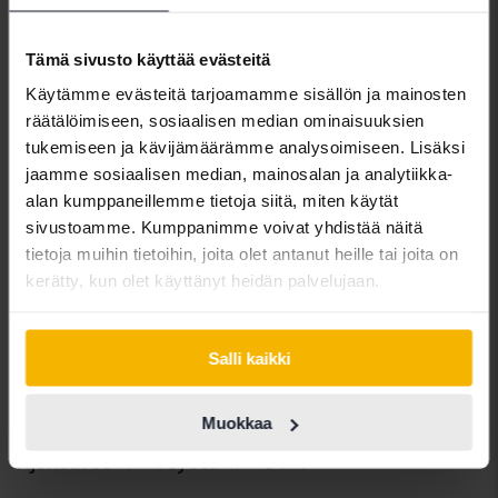
Se on sama voimansiirto kuin tunnetulla
Tämä sivusto käyttää evästeitä
ympäristöluokitellulla Toyota Priuksella -
bensiinimoottori ja generaattorit (kaksi numeroa) on
Käytämme evästeitä tarjoamamme sisällön ja mainosten
asennettu nikkeliakkuihin, jotka syöttävät
räätälöimiseen, sosiaalisen median ominaisuuksien
generaattoreita takaistuimen alle painon jakautumisen
tukemiseen ja kävijämäärämme analysoimiseen. Lisäksi
vuoksi. Kulutus on valmistajan tietojen mukaan
jaamme sosiaalisen median, mainosalan ja analytiikka-
sekaajossa 0,36 litraa kilometriltä, mutta kaupungissa
alan kumppaneillemme tietoja siitä, miten käytät
ajettaessa kuluu vain 0,33 litraa kilometriltä alhaisten
sivustoamme. Kumppanimme voivat yhdistää näitä
nopeuksien ansiosta, koska bensiinimoottorin ei
tietoja muihin tietoihin, joita olet antanut heille tai joita on
tarvitse toimia. Kulutus on kuitenkin suurempi kuin
kerätty, kun olet käyttänyt heidän palvelujaan.
sisarus Toyota Prius, joka tarvitsee vain 0,3 litraa
bensiiniä kilometriä kohden seka-ajossa, mutta tämä
on auto, jolla on pienempi maavara ja siksi alhaisempi
Salli kaikki
ilmanvastus.
Muokkaa
Ajoneuvot
Toyota
C-HR