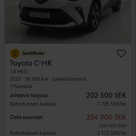
Sertifioitu
Toyota C-HR
1.8 HSD
2023
36 500 km
Sähkö/bensiini
Svedala
202 500 SEK
Johtava tarjous:
Rahoituksen kanssa
1 725 SEK/kk
254 900 SEK
Osta suoraan
259 900 SEK
Rahoituksen kanssa
2 172 SEK/kk