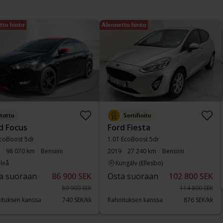
ttu hinta
Alennettu hinta
tattu
Sertifioitu
d Focus
Ford Fiesta
EcoBoost 5dr
1.0T EcoBoost 5dr
98 070 km
Bensiini
2019
27 240 km
Bensiini
leå
Kungälv (Ellesbo)
a suoraan
86 900 SEK
Osta suoraan
102 800 SEK
89 900 SEK
114 800 SEK
ituksen kanssa
740 SEK/kk
Rahoituksen kanssa
876 SEK/kk