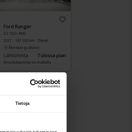
Ford Ranger
3.2 TDCi 4WD
2017
187 030 km
Diesel
Åkersberga (Runö)
Lähtöhinta
Tulossa pian
Arvostuksemme on matkalla
Tietoja
 ominaisuuksien tukemiseen