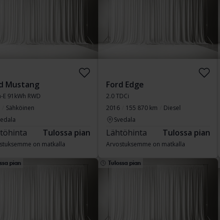
d Mustang
Ford Edge
-E 91kWh RWD
2.0 TDCi
Sähköinen
2016
155 870 km
Diesel
vedala
Svedala
töhinta
Tulossa pian
Lähtöhinta
Tulossa pian
stuksemme on matkalla
Arvostuksemme on matkalla
ssa pian
Tulossa pian