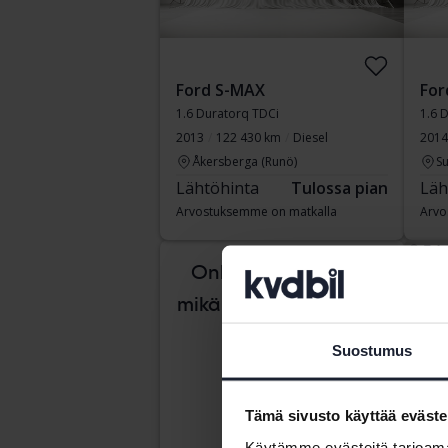
Ford S-MAX
For
1.6 Duratorq TDCi
1.6 
2013
122 430 km
Diesel
2014
Åkersberga (Runö)
Su
Lähtöhinta
Tulossa pian
Läh
Arvostuksemme on matkalla
Arvo
Tulo
Onko vaikea tietää,
mikä auto sopii sinulle?
Suostumus
Tämä sivusto käyttää eväste
Käytämme evästeitä tarjoama