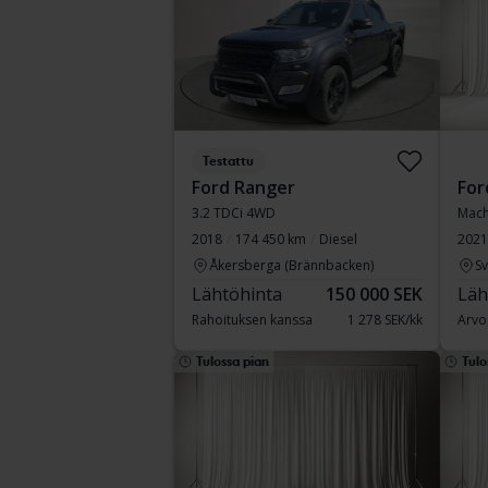
Testattu
Ford Ranger
For
3.2 TDCi 4WD
Mach
2018
174 450 km
Diesel
2021
Åkersberga (Brännbacken)
S
Lähtöhinta
150 000 SEK
Läh
Rahoituksen kanssa
1 278 SEK/kk
Arvo
Tulossa pian
Tulo