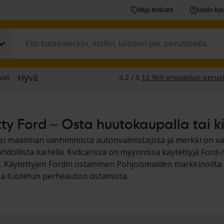
Myy Kvdcars
Usein ky
ty Ford – Osta huutokaupalla tai ki
si maailman vanhimmista autonvalmistajista ja merkki on 
hdollista luetella. Kvdcarissa on myynnissä käytettyjä Ford-m
a. Käytettyjen Fordin ostaminen Pohjoismaiden markkinoilta 
a tuotetun perheauton ostamista.