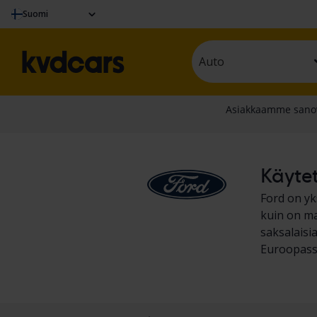
Suomi
Auto
Käytet
Ford on yk
kuin on ma
saksalaisi
Euroopass