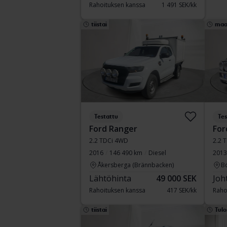
Rahoituksen kanssa
1 491 SEK/kk
tiistai
maa
Testattu
Tes
Ford Ranger
For
2.2 TDCi 4WD
2.2 
2016
146 490 km
Diesel
2013
Åkersberga (Brännbacken)
B
Lähtöhinta
49 000 SEK
Joh
Rahoituksen kanssa
417 SEK/kk
Raho
tiistai
Tulo