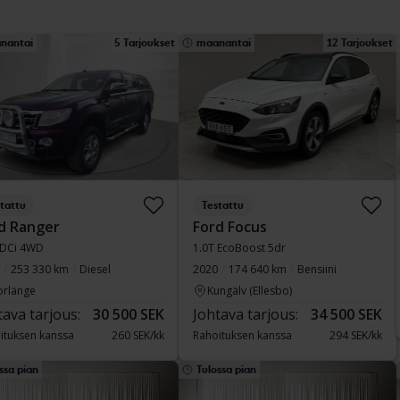
nantai
5 Tarjoukset
maanantai
12 Tarjoukset
tattu
Testattu
d Ranger
Ford Focus
TDCi 4WD
1.0T EcoBoost 5dr
253 330 km
Diesel
2020
174 640 km
Bensiini
orlänge
Kungälv (Ellesbo)
tava tarjous:
30 500 SEK
Johtava tarjous:
34 500 SEK
ituksen kanssa
260 SEK/kk
Rahoituksen kanssa
294 SEK/kk
ssa pian
Tulossa pian