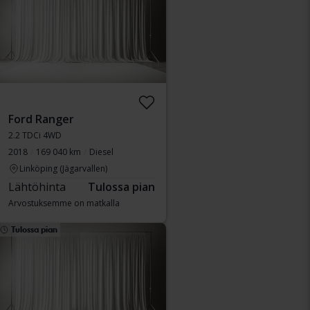
Ford Ranger
2.2 TDCi 4WD
2018
169 040 km
Diesel
Linköping (Jägarvallen)
Lähtöhinta
Tulossa pian
Arvostuksemme on matkalla
Tulossa pian