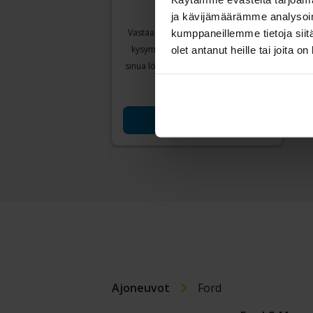
For
ja kävijämäärämme analysoim
2.0 
Vastaa muutamaan yksinkertaiseen
kumppaneillemme tietoja siitä
2021
kysymykseen, niin voimme auttaa
olet antanut heille tai joita o
Ku
sinua löytämään tarpeitasi vastaavat
Läh
autot.
Arvo
Mene autooppaaseen
Ajoneuvot
Ford