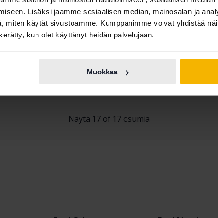
d Ranger
iseen. Lisäksi jaamme sosiaalisen median, mainosalan ja analy
TDCi 4WD
, miten käytät sivustoamme. Kumppanimme voivat yhdistää näitä t
180 130 km
Diesel
n kerätty, kun olet käyttänyt heidän palvelujaan.
ngälv (Ellesbo)
töhinta
Tulossa pian
stuksemme on matkalla
Muokkaa
Näytä 17 of 17 osumia