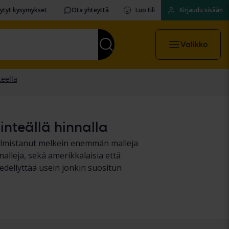
sytyt kysymykset
Ota yhteyttä
Luo tili
Kirjaudu sisään
Valikko
inteällä hinnalla
valmistanut melkein enemmän malleja
alleja, sekä amerikkalaisia että
edellyttää usein jonkin suositun