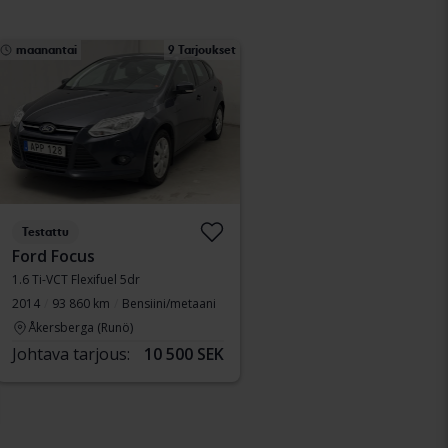
maanantai
9 Tarjoukset
Testattu
Ford Focus
1.6 Ti-VCT Flexifuel 5dr
2014
93 860 km
Bensiini/metaani
Åkersberga (Runö)
Johtava tarjous:
10 500 SEK