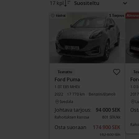
17 kpl
Suositeltu
tiistai
1 Tarjous
Alenne
Testattu
Tes
Ford Puma
For
1.0T E85 MHEV
1.0 
2022
17 770 km
Bensiini/Etanoli
2017
Svedala
Lu
Johtava tarjous:
94 000 SEK
Ost
Rahoituksen kanssa
801 SEK/kk
Raho
Osta suoraan
174 900 SEK
182 800 SEK