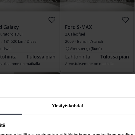
d Galaxy
Ford S-MAX
Duratorq TDCi
2.0 Flexifuel
181 520 km
Diesel
2009
Bensiini/Etanoli
ndsvall
Åkersberga (Runö)
töhinta
Tulossa pian
Lähtöhinta
Tulossa pian
stuksemme on matkalla
Arvostuksemme on matkalla
ssa pian
Yksityiskohdat
itä
mme sisällön ja mainosten räätälöimiseen, sosiaalisen median