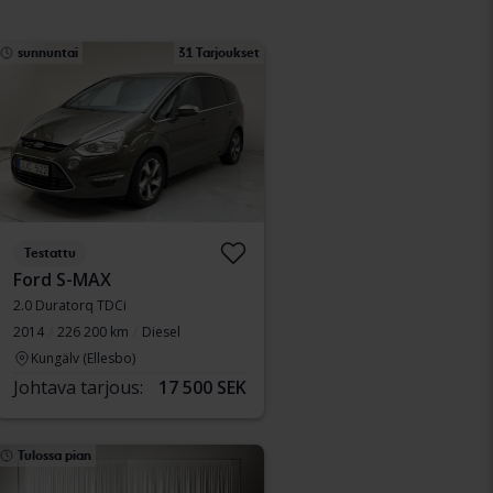
sunnuntai
31 Tarjoukset
Testattu
Ford S-MAX
2.0 Duratorq TDCi
2014
226 200 km
Diesel
Kungälv (Ellesbo)
Johtava tarjous:
17 500 SEK
Tulossa pian