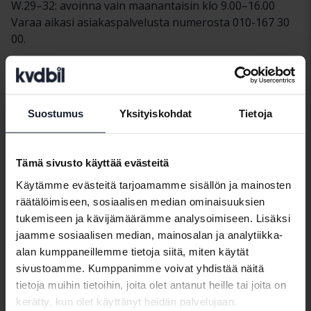
W.29–32: avoinna vain maanantaisin klo 9.00–16.00
Varaa aikasi asiakaspalvelusta numerosta 010-167 30
00.
Maksuvaihtoehdot
Tässä palvelussa voit maksaa pankkisiirrolla tai
Swishilla.
Suostumus
Yksityiskohdat
Tietoja
Ota yhteyttä
Tämä sivusto käyttää evästeitä
Puhelin
+4610 167 30 00
Faksi
+4610 167 30 80
Käytämme evästeitä tarjoamamme sisällön ja mainosten
räätälöimiseen, sosiaalisen median ominaisuuksien
Osoite
tukemiseen ja kävijämäärämme analysoimiseen. Lisäksi
jaamme sosiaalisen median, mainosalan ja analytiikka-
Kontaktvägen 3
alan kumppaneillemme tietoja siitä, miten käytät
901 33
Umeå
sivustoamme. Kumppanimme voivat yhdistää näitä
tietoja muihin tietoihin, joita olet antanut heille tai joita on
Etsi meidät
kerätty, kun olet käyttänyt heidän palvelujaan.