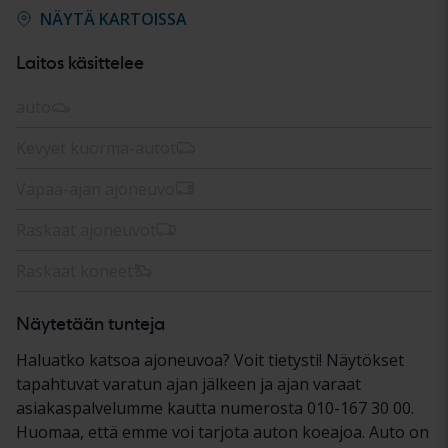
NÄYTÄ KARTOISSA
Laitos käsittelee
auto
Kevyet kuorma-autot
Vapaa-ajan ajoneuvo
Raskaat ajoneuvot
Raskaat koneet
Näytetään tunteja
Haluatko katsoa ajoneuvoa? Voit tietysti! Näytökset
tapahtuvat varatun ajan jälkeen ja ajan varaat
asiakaspalvelumme kautta numerosta 010-167 30 00.
Huomaa, että emme voi tarjota auton koeajoa. Auto on