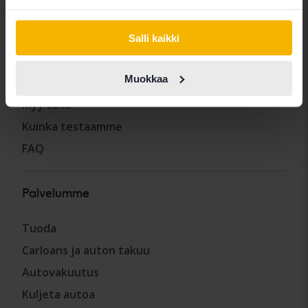
Salli kaikki
Muut palvelut
Muokkaa
Osta auto
Myy auto
Kuinka testaamme
FAQ
Palvelumme
Tuoda
Carloans ja auton takuu
Autovakuutus
Kuljeta autoa