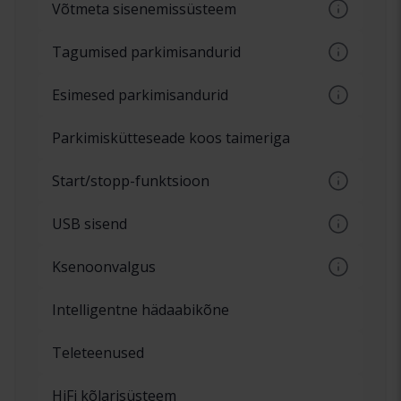
Võtmeta sisenemissüsteem
võimalusega kliimaseade
Käivitusnupp autos ilma süütelukuta.
Tagumised parkimisandurid
Nimetatakse ka Keyless-go
Tagumise kaitseraua andurid, mis
Esimesed parkimisandurid
hoiatavad auto taga olevate takistuste eest
Andurid kaitserauas, mis hoiatavad auto ees
Parkimiskütteseade koos taimeriga
olevate takistuste eest.
Start/stopp-funktsioon
Näiteks mootori automaatne sisse- ja
USB sisend
väljalülitamine valgusfooride juures.
Mobiilse seadme ühendamine USB-pistiku
Ksenoonvalgus
kaudu
Ksenoonvalgus muudab värvi sinisest
Intelligentne hädaabikõne
valgeks, kui lamp on külmunud.
Teleteenused
HiFi kõlarisüsteem