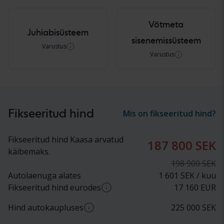
Võtmeta
Juhiabisüsteem
sisenemissüsteem
Varustus
Varustus
Fikseeritud hind
Mis on fikseeritud hind?
Fikseeritud hind Kaasa arvatud
187 800 SEK
käibemaks.
198 900 SEK
Autolaenuga alates
1 601 SEK / kuu
Fikseeritud hind eurodes
17 160
EUR
Hind autokaupluses
225 000
SEK
Ligikaudne ümberarvestus SEK-ist EUR-iks
praeguse vahetuskursi alusel. Lõplik hind eurodes