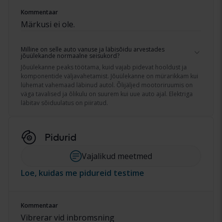
Kommentaar
Märkusi ei ole.
Milline on selle auto vanuse ja läbisõidu arvestades
jõuülekande normaalne seisukord?
Jõuülekanne peaks töötama, kuid vajab pidevat hooldust ja
komponentide väljavahetamist. Jõuülekanne on mürarikkam kui
lühemat vahemaad läbinud autol. Õlijäljed mootoriruumis on
väga tavalised ja õlikulu on suurem kui uue auto ajal. Elektriga
läbitav sõiduulatus on piiratud.
Pidurid
Vajalikud meetmed
Loe, kuidas me pidureid testime
Kommentaar
Vibrerar vid inbromsning