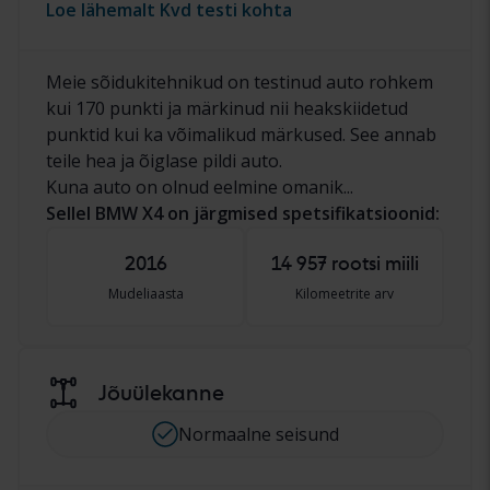
Loe lähemalt Kvd testi kohta
Meie sõidukitehnikud on testinud auto rohkem
kui 170 punkti ja märkinud nii heakskiidetud
punktid kui ka võimalikud märkused. See annab
teile hea ja õiglase pildi auto.
Kuna auto on olnud eelmine omanik...
Sellel BMW X4 on järgmised spetsifikatsioonid:
2016
14 957 rootsi miili
Mudeliaasta
Kilomeetrite arv
Jõuülekanne
Normaalne seisund