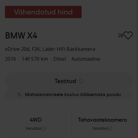
Vähendatud hind
BMW X4
28
xDrive 20d, F26
, Läder HiFi Backkamera
2016
/
149 570 km
/
Diisel
/
Automaatne
Testitud
Mahaarvamisele kuuluv käibemaks puudu
4WD
Tahavaatekaamera
Varustus
Varustus