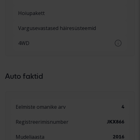
Hoiupakett
Vargusevastased häiresüsteemid
4WD
Pidev või valikuline nelikvedu
Auto faktid
Eelmiste omanike arv
4
Registreerimisnumber
JKX866
Mudeliaasta
2016