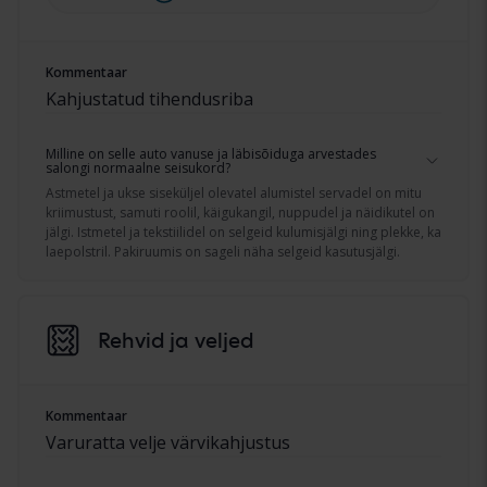
Kommentaar
Kahjustatud tihendusriba
Milline on selle auto vanuse ja läbisõiduga arvestades
salongi normaalne seisukord?
Astmetel ja ukse siseküljel olevatel alumistel servadel on mitu
kriimustust, samuti roolil, käigukangil, nuppudel ja näidikutel on
jälgi. Istmetel ja tekstiilidel on selgeid kulumisjälgi ning plekke, ka
laepolstril. Pakiruumis on sageli näha selgeid kasutusjälgi.
Rehvid ja veljed
Kommentaar
Varuratta velje värvikahjustus