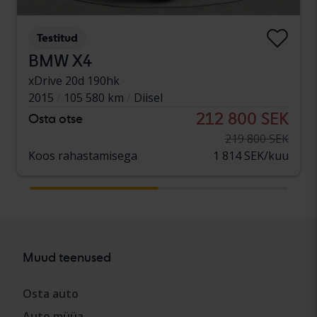
Testitud
BMW X4
xDrive 20d 190hk
2015
105 580 km
Diisel
212 800 SEK
Osta otse
219 800 SEK
Koos rahastamisega
1 814 SEK/kuu
Muud teenused
Osta auto
Auto müüa