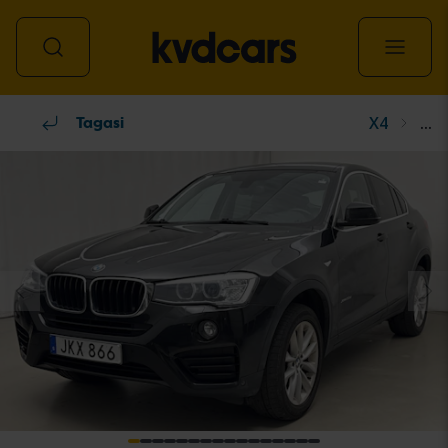
X4
...
Kõik sõidukid
Tagasi