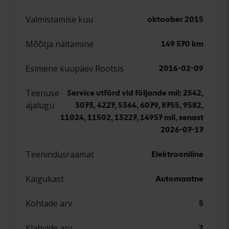
Valmistamise kuu
oktoober 2015
Mõõtja näitamine
149 570 km
Esimene kuupäev Rootsis
2016-02-09
Teenuse
Service utförd vid följande mil: 2542,
ajalugu
3073, 4227, 5364, 6079, 8755, 9582,
11024, 11502, 13227, 14957 mil, senast
2026-07-17
Teenindusraamat
Elektrooniline
Käigukast
Automaatne
Kohtade arv
5
Klahvide arv
2