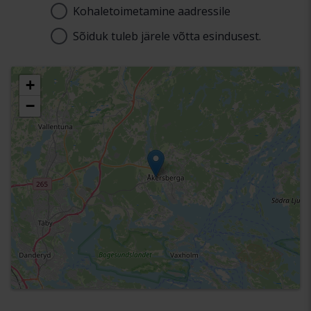
Kohaletoimetamine aadressile
Aadress
Sõiduk tuleb järele võtta esindusest.
Vali rajatis
+
−