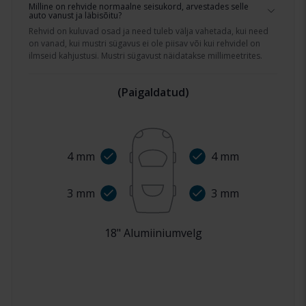
Milline on rehvide normaalne seisukord, arvestades selle
auto vanust ja läbisõitu?
Rehvid on kuluvad osad ja need tuleb välja vahetada, kui need
on vanad, kui mustri sügavus ei ole piisav või kui rehvidel on
ilmseid kahjustusi. Mustri sügavust näidatakse millimeetrites.
(
Paigaldatud
)
4
mm
4
mm
3
mm
3
mm
18
"
Alumiiniumvelg