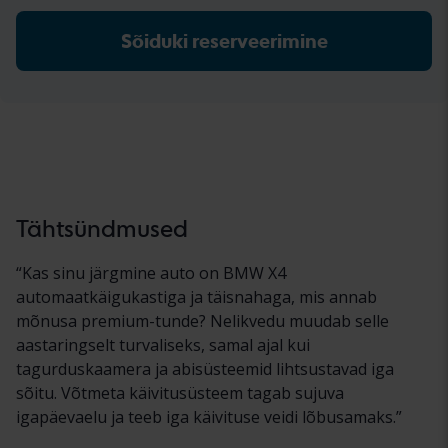
Ligikaudne hind automüüja juures (koos
võib erineda.
käibemaksuga)
Sõiduki reserveerimine
Tähtsündmused
“
Kas sinu järgmine auto on BMW X4
automaatkäigukastiga ja täisnahaga, mis annab
mõnusa premium-tunde? Nelikvedu muudab selle
aastaringselt turvaliseks, samal ajal kui
tagurduskaamera ja abisüsteemid lihtsustavad iga
sõitu. Võtmeta käivitusüsteem tagab sujuva
igapäevaelu ja teeb iga käivituse veidi lõbusamaks.
”