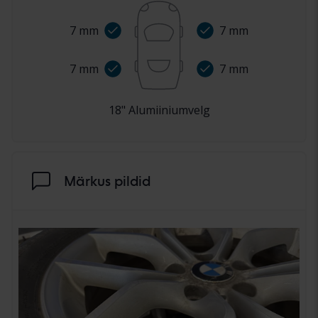
7
mm
7
mm
7
mm
7
mm
18
"
Alumiiniumvelg
Märkus pildid