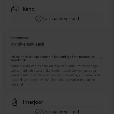
Keha
Normaalne seisund
Kommentaar
Kivitäke esiklaasil
Milline on selle auto vanuse ja läbisõiduga kere normaalne
seisukord?
Mitmed kivitäkked esiosas on tavalised. Auto ümber on sageli
väiksemaid kahjustusi, näiteks kriimustusi, värvikahjustusi ja
väiksemaid mõlke. Väiksem rooste on tavaline, eriti vanematel
autodel. Samuti on tavalised kriimustused või kriimustused
velgedel.
Interjöör
Normaalne seisund