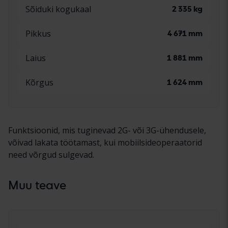
Sõiduki kogukaal
2 335 kg
Pikkus
4 671 mm
Laius
1 881 mm
Kõrgus
1 624 mm
Funktsioonid, mis tuginevad 2G- või 3G-ühendusele,
võivad lakata töötamast, kui mobiilsideoperaatorid
need võrgud sulgevad.
Muu teave