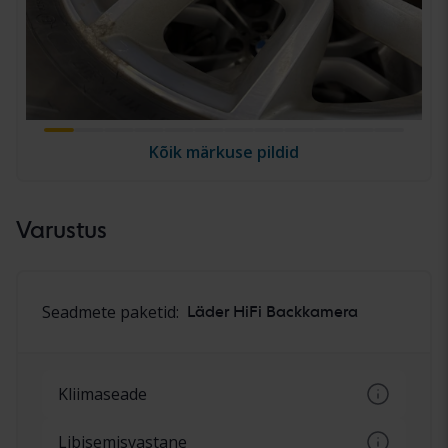
Kõik märkuse pildid
Varustus
Seadmete paketid:
Läder HiFi Backkamera
Kliimaseade
Konditsioneer ilma automaatse
Libisemisvastane