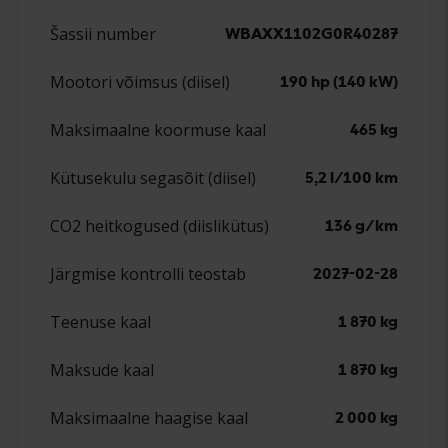
Šassii number
WBAXX1102G0R40287
Mootori võimsus (diisel)
190 hp (140 kW)
Maksimaalne koormuse kaal
465 kg
Kütusekulu segasõit (diisel)
5,2 l/100 km
CO2 heitkogused (diislikütus)
136 g/km
Järgmise kontrolli teostab
2027-02-28
Teenuse kaal
1 870 kg
Maksude kaal
1 870 kg
Maksimaalne haagise kaal
2 000 kg