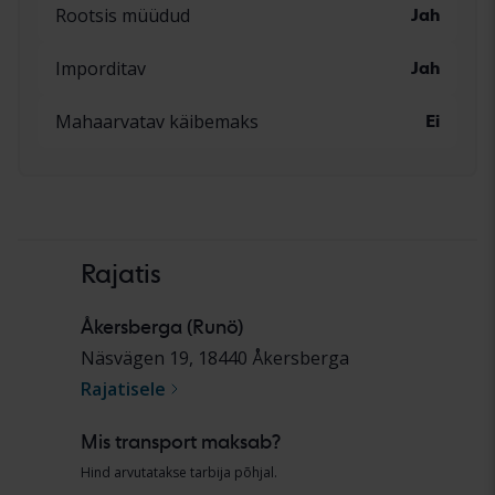
Rootsis müüdud
Jah
Imporditav
Jah
Mahaarvatav käibemaks
Ei
Rajatis
Åkersberga (Runö)
Näsvägen 19
,
18440
Åkersberga
Rajatisele
Mis transport maksab?
Hind arvutatakse tarbija põhjal.