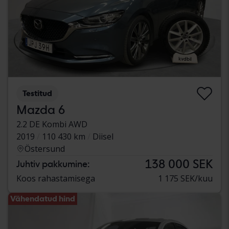
Testitud
Mazda 6
2.2 DE Kombi AWD
2019
110 430 km
Diisel
Östersund
138 000 SEK
Juhtiv pakkumine:
Koos rahastamisega
1 175 SEK/kuu
Vähendatud hind