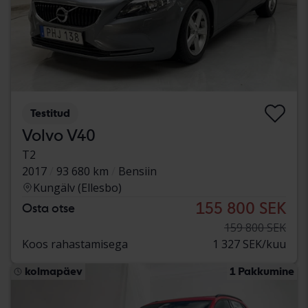
Testitud
Volvo V40
T2
2017
93 680 km
Bensiin
Kungälv (Ellesbo)
155 800 SEK
Osta otse
159 800 SEK
Koos rahastamisega
1 327 SEK/kuu
kolmapäev
1 Pakkumine