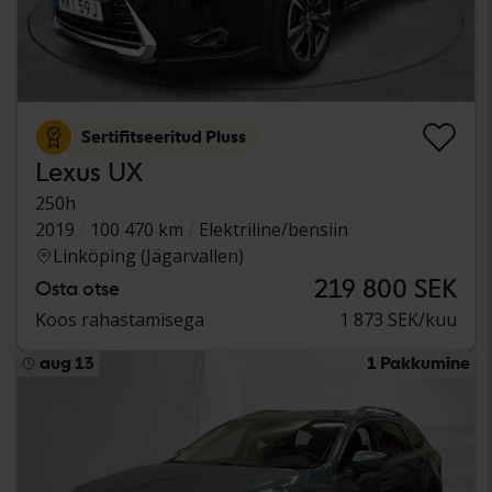
Sertifitseeritud Pluss
Lexus UX
250h
2019
100 470 km
Elektriline/bensiin
Linköping (Jägarvallen)
219 800 SEK
Osta otse
Koos rahastamisega
1 873 SEK/kuu
aug 13
1 Pakkumine