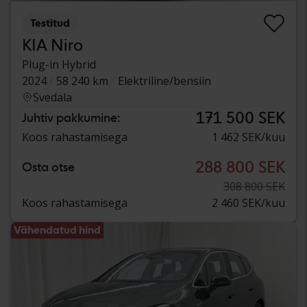
Testitud
KIA Niro
Plug-in Hybrid
2024
58 240 km
Elektriline/bensiin
Svedala
171 500 SEK
Juhtiv pakkumine:
Koos rahastamisega
1 462 SEK/kuu
288 800 SEK
Osta otse
308 800 SEK
Koos rahastamisega
2 460 SEK/kuu
Vähendatud hind