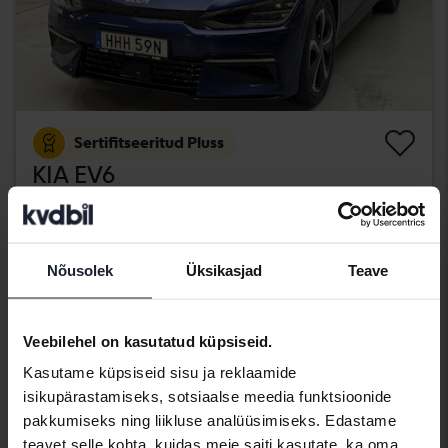
Sertifitseeritud Pluss
KIA EV6
AWD
2022
30 700 km
Elektriline
Kungälv (Ellesbo)
Nõusolek
Üksikasjad
Teave
406 900 SEK
Osta otse
409 900 SEK
Koos rahastamisega
3 467 SEK/kuu
Veebilehel on kasutatud küpsiseid.
kolmapäev
21 Pakkumised
Kasutame küpsiseid sisu ja reklaamide
isikupärastamiseks, sotsiaalse meedia funktsioonide
pakkumiseks ning liikluse analüüsimiseks. Edastame
teavet selle kohta, kuidas meie saiti kasutate, ka oma