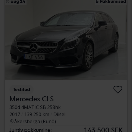
aug 14
5 Pakkumised
Testitud
Mercedes CLS
350d 4MATIC SB 258hk
2017
139 250 km
Diisel
Åkersberga (Runö)
143 500 SEK
Juhtiv pakkumine: