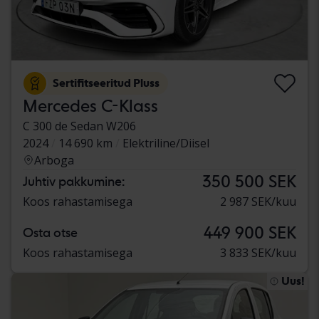
Sertifitseeritud Pluss
Mercedes C-Klass
C 300 de Sedan W206
2024
14 690 km
Elektriline/Diisel
Arboga
350 500 SEK
Juhtiv pakkumine:
Koos rahastamisega
2 987 SEK/kuu
449 900 SEK
Osta otse
Koos rahastamisega
3 833 SEK/kuu
Uus!