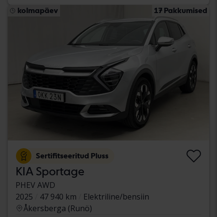
kolmapäev
17 Pakkumised
Sertifitseeritud Pluss
KIA Sportage
PHEV AWD
2025
47 940 km
Elektriline/bensiin
Åkersberga (Runö)