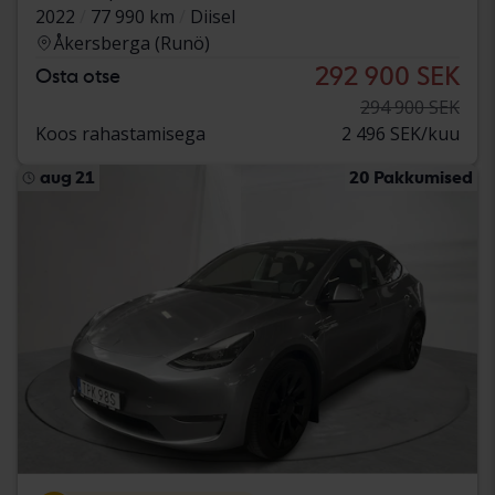
2022
77 990 km
Diisel
Åkersberga (Runö)
292 900 SEK
Osta otse
294 900 SEK
Koos rahastamisega
2 496 SEK/kuu
aug 21
20 Pakkumised