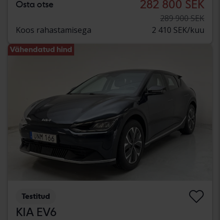
282 800 SEK
Osta otse
289 900 SEK
Koos rahastamisega
2 410 SEK/kuu
Vähendatud hind
Testitud
KIA EV6