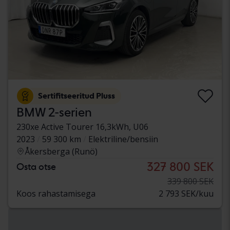
Sertifitseeritud Pluss
BMW 2-serien
230xe Active Tourer 16,3kWh, U06
2023
59 300 km
Elektriline/bensiin
Åkersberga (Runö)
327 800 SEK
Osta otse
339 800 SEK
Koos rahastamisega
2 793 SEK/kuu