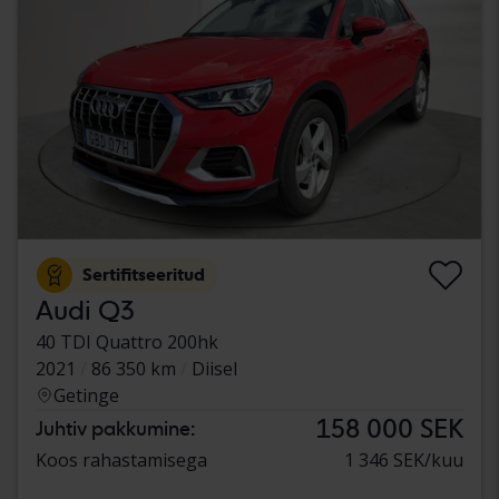
Sertifitseeritud
Audi Q3
40 TDI Quattro 200hk
2021
86 350 km
Diisel
Getinge
158 000 SEK
Juhtiv pakkumine:
Koos rahastamisega
1 346 SEK/kuu