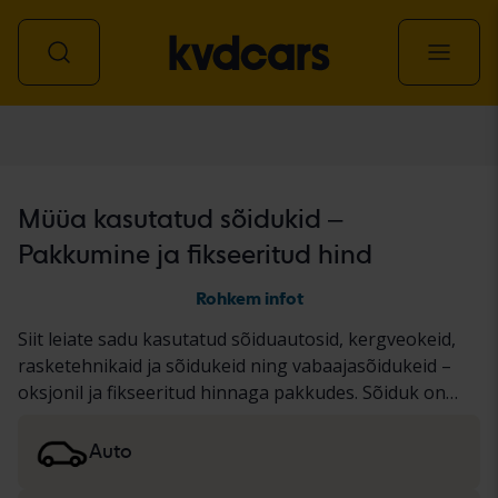
Kõik sõidukid
Müüa kasutatud sõidukid –
Pakkumine ja fikseeritud hind
Rohkem infot
Siit leiate sadu kasutatud sõiduautosid, kergveokeid,
rasketehnikaid ja sõidukeid ning vabaajasõidukeid –
oksjonil ja fikseeritud hinnaga pakkudes. Sõiduk on
läbinud meie põhjaliku KVD testi või on
dokumenteeritud standardse protokolli alusel.
Auto
Tulemused esitame sõiduki kirjelduses. Lugege