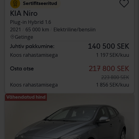
Sertifitseeritud
KIA Niro
Plug-in Hybrid 1.6
2021
65 000 km
Elektriline/bensiin
Getinge
140 500 SEK
Juhtiv pakkumine:
Koos rahastamisega
1 197 SEK/kuu
217 800 SEK
Osta otse
223 800 SEK
Koos rahastamisega
1 856 SEK/kuu
Vähendatud hind