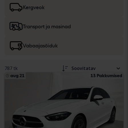
lisateavet
sõiduautode ja väikeveokite
ning
rasketehnika, veoautode ja vabaajasõidukite
ostmise
Kergveok
kohta.
Transport ja masinad
Vabaajasõiduk
787 tk
Soovitatav
aug 21
13 Pakkumised