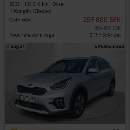
2022
159 010 km
Diisel
Kungälv (Ellesbo)
257 800 SEK
Osta otse
264 800 SEK
Koos rahastamisega
2 197 SEK/kuu
aug 14
5 Pakkumised