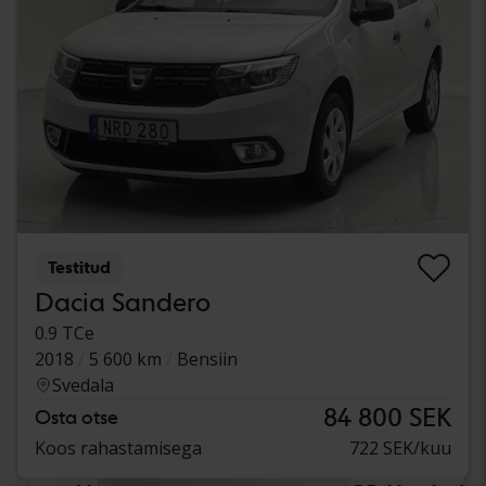
Testitud
Dacia Sandero
0.9 TCe
2018
5 600 km
Bensiin
Svedala
84 800 SEK
Osta otse
Koos rahastamisega
722 SEK/kuu