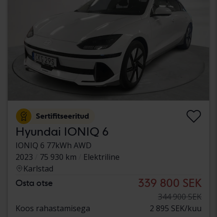
Sertifitseeritud
Hyundai IONIQ 6
IONIQ 6 77kWh AWD
2023
75 930 km
Elektriline
Karlstad
339 800 SEK
Osta otse
344 900 SEK
Koos rahastamisega
2 895 SEK/kuu