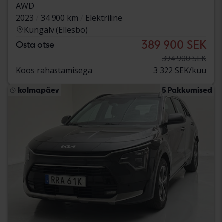
AWD
2023
34 900 km
Elektriline
Kungälv (Ellesbo)
389 900 SEK
Osta otse
394 900 SEK
Koos rahastamisega
3 322 SEK/kuu
kolmapäev
5 Pakkumised