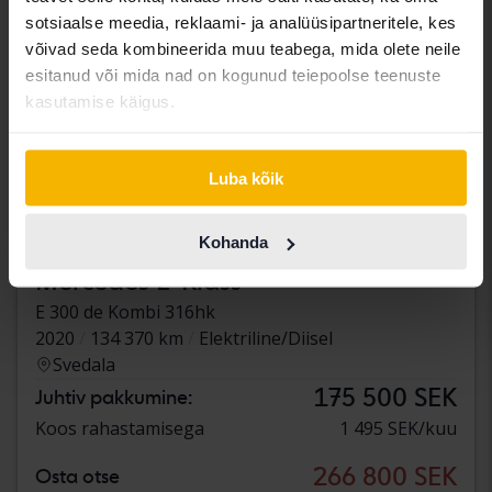
sotsiaalse meedia, reklaami- ja analüüsipartneritele, kes
võivad seda kombineerida muu teabega, mida olete neile
esitanud või mida nad on kogunud teiepoolse teenuste
kasutamise käigus.
Luba kõik
Kohanda
Testitud
Mercedes E-Klass
E 300 de Kombi 316hk
2020
134 370 km
Elektriline/Diisel
Svedala
175 500 SEK
Juhtiv pakkumine:
Koos rahastamisega
1 495 SEK/kuu
266 800 SEK
Osta otse