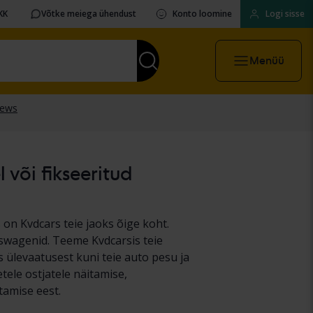
KK
Võtke meiega ühendust
Konto loomine
Logi sisse
Menüü
 või fikseeritud
on Kvdcars teie jaoks õige koht.
kswagenid. Teeme Kvdcarsis teie
 ülevaatusest kuni teie auto pesu ja
etele ostjatele näitamise,
tamise eest.