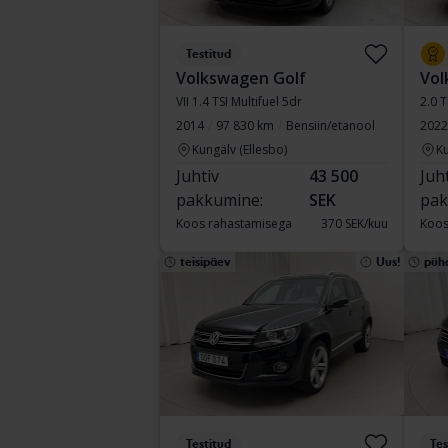
Testitud
Volkswagen Golf
Vol
VII 1.4 TSI Multifuel 5dr
2.0 
2014
97 830 km
Bensiin/etanool
2022
Kungälv (Ellesbo)
Ku
Juhtiv
43 500
Juh
pakkumine:
SEK
pak
Koos rahastamisega
370 SEK/kuu
Koos
teisipäev
Uus!
püh
Testitud
Tes