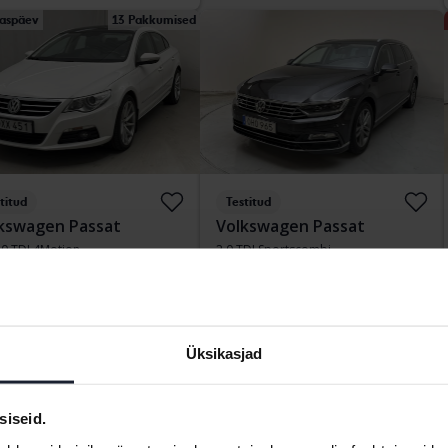
aspäev
13 Pakkumised
titud
Testitud
kswagen Passat
Volkswagen Passat
.0 TDI 4Motion
2.0 TDI Sportscombi
167 110 km
Diisel
2019
137 580 km
Diisel
kersberga (Runö)
Kungälv (Ellesbo)
tiv
37 000
Osta otse
189 800 SEK
kumine:
SEK
Koos rahastamisega
1 617 SEK/kuu
Üksikasjad
 rahastamisega
316 SEK/kuu
ipäev
3 Pakkumised
esmaspäev
siseid.