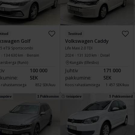
titud
Testitud
kswagen Golf
Volkswagen Caddy
1.5 eTSI Sportscombi
Life Maxi 2.0 TDI
134 630 km
Bensiin
2024
131 320 km
Diisel
kersberga (Runö)
Kungälv (Ellesbo)
tiv
100 000
Juhtiv
171 000
kumine:
SEK
pakkumine:
SEK
 rahastamisega
852 SEK/kuu
Koos rahastamisega
1 457 SEK/kuu
aspäev
1 Pakkumine
teisipäev
3 Pakkumised