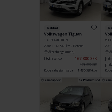
Testitud
Tes
Volkswagen Tiguan
Vol
1.4 TSI 4MOTION
VIII 
2018
143 540 km
Bensiin
2021
Åkersberga (Runö)
Å
Osta otse
167 800 SEK
Juh
pak
173 900 SEK
Koos rahastamisega
1 430 SEK/kuu
Koos
esmaspäev
14 Pakkumised
esm