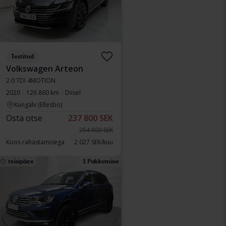
Testitud
Volkswagen Arteon
2.0 TDI 4MOTION
2020
126 860 km
Diisel
Kungälv (Ellesbo)
Osta otse
237 800 SEK
254 800 SEK
Koos rahastamisega
2 027 SEK/kuu
teisipäev
1 Pakkumine