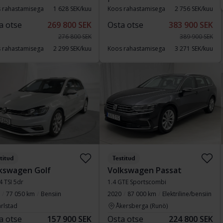
 rahastamisega
1 628 SEK/kuu
Koos rahastamisega
2 756 SEK/kuu
a otse
269 800 SEK
Osta otse
383 900 SEK
276 800 SEK
389 900 SEK
 rahastamisega
2 299 SEK/kuu
Koos rahastamisega
3 271 SEK/kuu
titud
Testitud
kswagen Golf
Volkswagen Passat
.4 TSI 5dr
1.4 GTE Sportscombi
77 050 km
Bensiin
2020
87 000 km
Elektriline/bensiin
rlstad
Åkersberga (Runö)
a otse
157 900 SEK
Osta otse
224 800 SEK