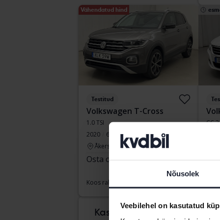
Vähendatud hind
esm
Testitud
Tes
Volkswagen T-Cross
Vol
1.0 TSI
CC 2
2020
61 510 km
Bensiin
2011
Åkersberga (Runö)
Å
Osta otse
187 900 SEK
Juh
pak
189 800 SEK
Nõusolek
Koos rahastamisega
1 601 SEK/kuu
Koos
teis
Veebilehel on kasutatud küp
Kas on raske teada,