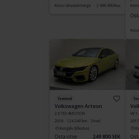
Koos rahastamisega
2 496 SEK/kuu
Koos
Ost
Koos
Testitud
Tes
Volkswagen Arteon
Vol
2.0 TDI 4MOTION
VII 1
2018
124 240 km
Diisel
2017
Kungälv (Ellesbo)
Ka
Osta otse
249 800 SEK
Ost