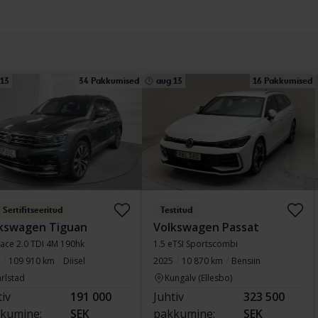
 13
34 Pakkumised
aug 13
16 Pakkumised
Sertifitseeritud
Testitud
kswagen Tiguan
Volkswagen Passat
pace 2.0 TDI 4M 190hk
1.5 eTSI Sportscombi
109 910 km
Diisel
2025
10 870 km
Bensiin
rlstad
Kungälv (Ellesbo)
tiv
191 000
Juhtiv
323 500
kumine:
SEK
pakkumine:
SEK