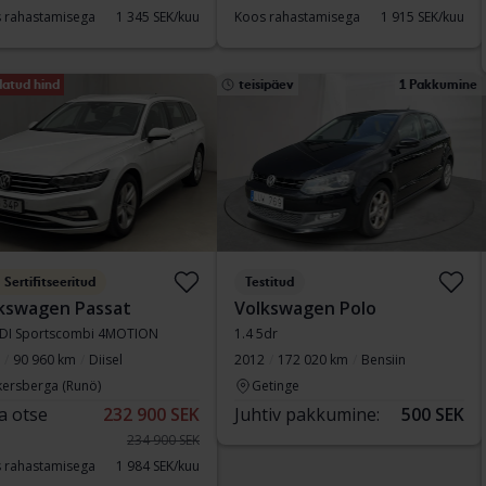
 rahastamisega
1 345 SEK/kuu
Koos rahastamisega
1 915 SEK/kuu
atud hind
teisipäev
1 Pakkumine
Sertifitseeritud
Testitud
kswagen Passat
Volkswagen Polo
TDI Sportscombi 4MOTION
1.4 5dr
90 960 km
Diisel
2012
172 020 km
Bensiin
kersberga (Runö)
Getinge
a otse
232 900 SEK
Juhtiv pakkumine:
500 SEK
234 900 SEK
 rahastamisega
1 984 SEK/kuu