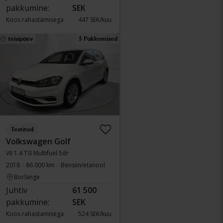
pakkumine:
SEK
Koos rahastamisega
447 SEK/kuu
teisipäev
3 Pakkumised
Testitud
Volkswagen Golf
VII 1.4 TSI Multifuel 5dr
2018
86 000 km
Bensiin/etanool
Borlänge
Juhtiv
61 500
pakkumine:
SEK
Koos rahastamisega
524 SEK/kuu