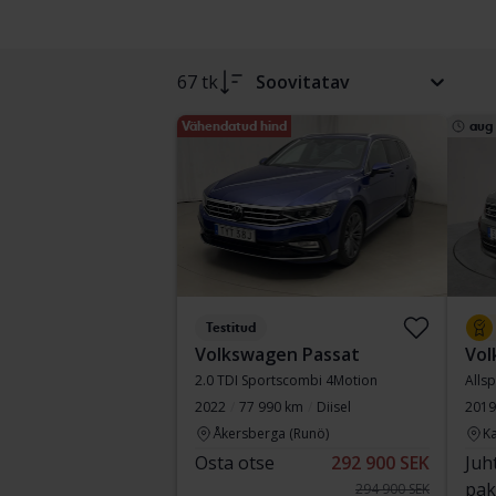
67 tk
Soovitatav
Vähendatud hind
aug
Testitud
Volkswagen Passat
Vol
2.0 TDI Sportscombi 4Motion
Alls
2022
77 990 km
Diisel
2019
Åkersberga (Runö)
Ka
Osta otse
292 900 SEK
Juh
pak
294 900 SEK