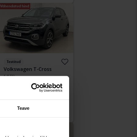
Vähendatud hind
Testitud
Volkswagen T-Cross
1.0 TSI
2021
74 060 km
Bensiin
Åkersberga (Runö)
Osta otse
188 900 SEK
193 900 SEK
Teave
Koos rahastamisega
1 610 SEK/kuu
Vähendatud hind