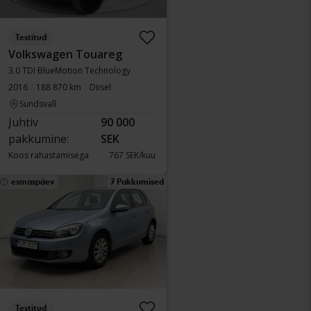
Testitud
Volkswagen Touareg
3.0 TDI BlueMotion Technology
2016
188 870 km
Diisel
Sundsvall
Juhtiv
90 000
pakkumine:
SEK
Koos rahastamisega
767 SEK/kuu
esmaspäev
7 Pakkumised
Testitud