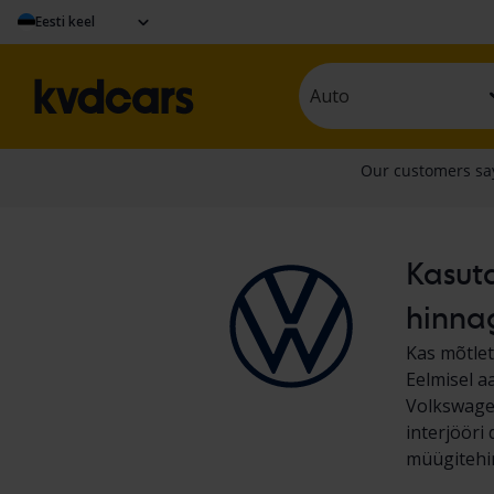
Eesti keel
Auto
Kasuta
hinna
Kas mõtlet
Eelmisel a
Volkswagen
interjööri 
müügitehin