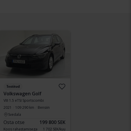
Testitud
Volkswagen Golf
VIII 1.5 eTSI Sportscombi
2021
109 290 km
Bensiin
Svedala
Osta otse
199 800 SEK
Koos rahastamisega
1 702 SEK/kuu