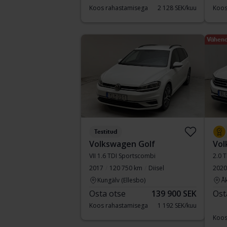
Koos rahastamisega
2 128 SEK/kuu
Koos
Vähend
Testitud
Volkswagen Golf
Vol
VII 1.6 TDI Sportscombi
2.0 
2017
120 750 km
Diisel
2020
Kungälv (Ellesbo)
Å
Osta otse
139 900 SEK
Ost
Koos rahastamisega
1 192 SEK/kuu
Koos