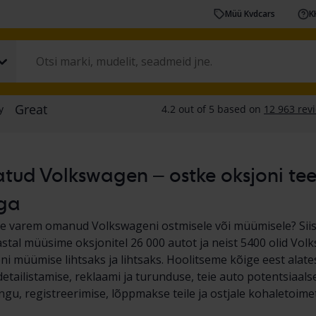
Müü Kvdcars
K
tud Volkswagen – ostke oksjoni teel
ga
e varem omanud Volkswageni ostmisele või müümisele? Siis 
astal müüsime oksjonitel 26 000 autot ja neist 5400 olid Vol
i müümise lihtsaks ja lihtsaks. Hoolitseme kõige eest alates
detailistamise, reklaami ja turunduse, teie auto potentsiaals
gu, registreerimise, lõppmakse teile ja ostjale kohaletoime