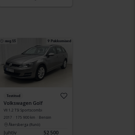
aug 13
9 Pakkumised
Testitud
Volkswagen Golf
VII 1.2 TSI Sportscombi
2017
175 900 km
Bensiin
Åkersberga (Runö)
Juhtiv
52 500