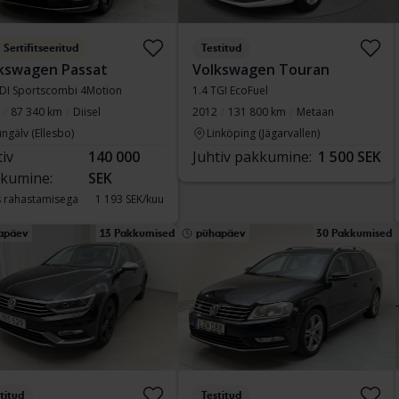
Sertifitseeritud
Testitud
kswagen Passat
Volkswagen Touran
TDI Sportscombi 4Motion
1.4 TGI EcoFuel
87 340 km
Diisel
2012
131 800 km
Metaan
ngälv (Ellesbo)
Linköping (Jägarvallen)
tiv
140 000
Juhtiv pakkumine:
1 500 SEK
kumine:
SEK
 rahastamisega
1 193 SEK/kuu
apäev
13 Pakkumised
pühapäev
30 Pakkumised
titud
Testitud