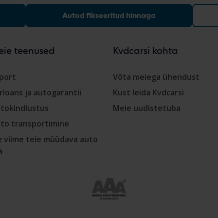
Autod fikseeritud hinnaga
eie teenused
Kvdcarsi kohta
port
Võta meiega ühendust
rloans ja autogarantii
Kust leida Kvdcarsi
tokindlustus
Meie uudistetuba
to transportimine
 viime teie müüdava auto
a