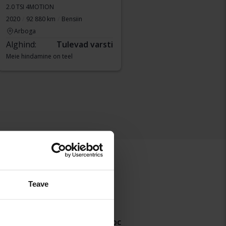
2.0 TSI 4MOTION
2020
92 880 km
Bensiin
Arboga
Alghind:
Tulevad varsti
Meie hindamine on teel
Teave
aigo
Volkswagen T-Roc