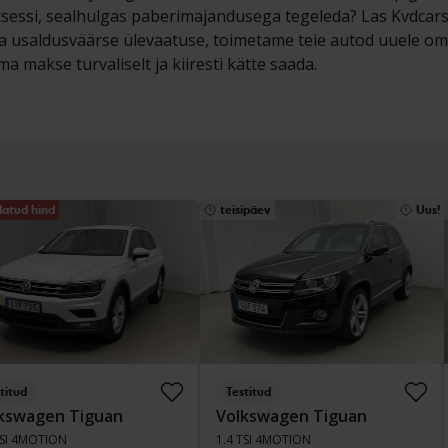
essi, sealhulgas paberimajandusega tegeleda? Las Kvdcars t
ja usaldusväärse ülevaatuse, toimetame teie autod uuele om
a makse turvaliselt ja kiiresti kätte saada.
atud hind
teisipäev
Uus!
titud
Testitud
kswagen Tiguan
Volkswagen Tiguan
TSI 4MOTION
1.4 TSI 4MOTION