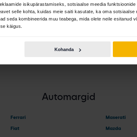
eklaamide isikupärastamiseks, sotsiaalse meedia funktsioonide 
en Golf
Volkswagen ID. Buzz
Volkswagen T
vet selle kohta, kuidas meie saiti kasutate, ka oma sotsiaalse 
ivad seda kombineerida muu teabega, mida olete neile esitanud 
en ID.3
Volkswagen Passat
Volkswagen T
se käigus.
en ID.4
Volkswagen Polo
Volkswagen 
Kohanda
Automargid
Ferrari
Maserati
Fiat
Mazda