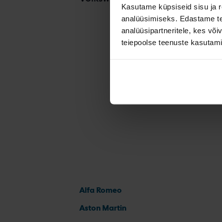
Kasutame küpsiseid sisu ja r
Volkswag
analüüsimiseks. Edastame tea
analüüsipartneritele, kes võ
Volkswag
teiepoolse teenuste kasutami
Volkswag
Alfa Romeo
Aston Martin