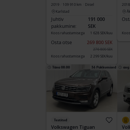
2019
109 910 km
Diisel
2018
Karlstad
Å
Juhtiv
191 000
Ost
pakkumine:
SEK
Koos rahastamisega
1 628 SEK/kuu
Koos
Osta otse
269 800 SEK
276 800 SEK
Koos rahastamisega
2 299 SEK/kuu
Täna 08:00
36 Pakkumised
aug
Testitud
Volkswagen Tiguan
Vol