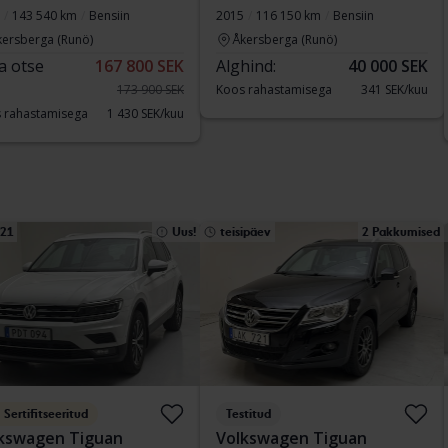
143 540 km
Bensiin
2015
116 150 km
Bensiin
kersberga (Runö)
Åkersberga (Runö)
a otse
167 800 SEK
Alghind:
40 000 SEK
173 900 SEK
Koos rahastamisega
341 SEK/kuu
 rahastamisega
1 430 SEK/kuu
 21
Uus!
teisipäev
2 Pakkumised
Sertifitseeritud
Testitud
kswagen Tiguan
Volkswagen Tiguan