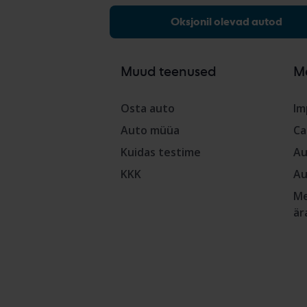
Oksjonil olevad autod
Muud teenused
M
Osta auto
Im
Auto müüa
Ca
Kuidas testime
Au
KKK
Au
Me
är