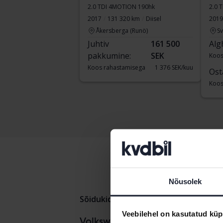
2.0 TDI 4MOTION 190hk
2.0 
2017
131 320 km
Diisel
2019
Åkersberga (Runö)
S
Juhtiv
161 500
Alg
pakkumine:
SEK
Koos
Koos rahastamisega
1 376 SEK/kuu
Ost
Koos
Nõusolek
Sõidukid
Volkswagen
Tigua
Veebilehel on kasutatud küp
Volkswa
Volkswagenmudelid