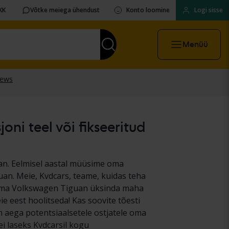
KK
Võtke meiega ühendust
Konto loomine
Logi sisse
Menüü
ni teel või fikseeritud
an. Eelmisel aastal müüsime oma
uan. Meie, Kvdcars, teame, kuidas teha
 oma Volkswagen Tiguan üksinda maha
e eest hoolitseda! Kas soovite tõesti
n aega potentsiaalsetele ostjatele oma
i laseks Kvdcarsil kogu