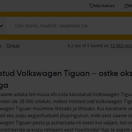
Müü Kvdcars
K
tud Volkswagen Tiguan – ostke oksjo
ga
saame aidata teil müüa või osta kasutatud Volkswagen Tigu
nitel üle 28 000 sõiduki, millest mitmed olid Volkswagen Tig
wagen Tiguan müümine lihtsaks ja lihtsaks. Kui kavatsete
eil ees palju aeganõudvaid jõupingutusi, mille eest saame tei
agen Tiguan pesta ja puhastada nii seest kui väljast, teil o
nstreerida ja kogu reklaami eest hoolitseda? Kas te pigem e