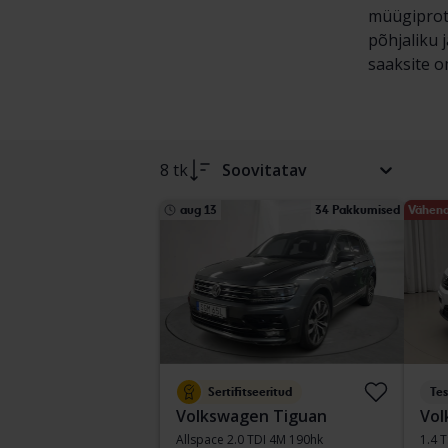
müügiprots
põhjaliku 
saaksite om
8 tk
Soovitatav
aug 13
34 Pakkumised
Vähend
Sertifitseeritud
Tes
Volkswagen Tiguan
Vol
Allspace 2.0 TDI 4M 190hk
1.4 