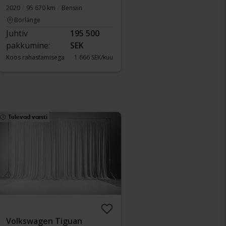
2020
95 670 km
Bensiin
Borlänge
Juhtiv
195 500
pakkumine:
SEK
Koos rahastamisega
1 666 SEK/kuu
Tulevad varsti
Volkswagen Tiguan