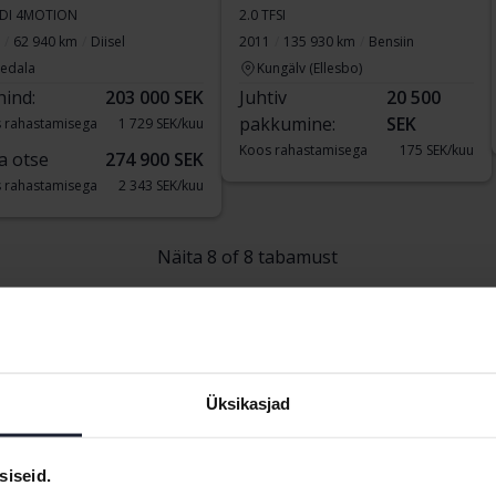
TDI 4MOTION
2.0 TFSI
62 940 km
Diisel
2011
135 930 km
Bensiin
vedala
Kungälv (Ellesbo)
hind:
203 000 SEK
Juhtiv
20 500
pakkumine:
SEK
 rahastamisega
1 729 SEK/kuu
Koos rahastamisega
175 SEK/kuu
a otse
274 900 SEK
 rahastamisega
2 343 SEK/kuu
Näita 8 of 8 tabamust
Üksikasjad
n
siseid.
gen Caddy
Volkswagen ID.5
Volkswagen T