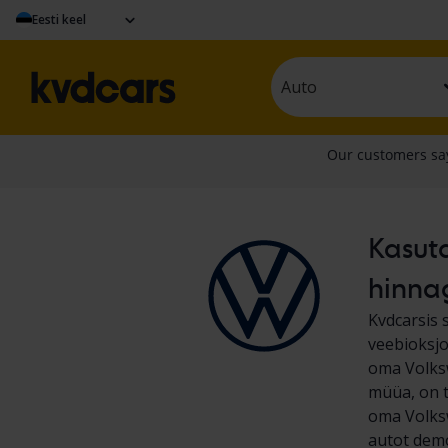
Eesti keel
Auto
Kasuta
hinna
Kvdcarsis 
veebioksjo
oma Volks
müüa, on t
oma Volksw
autot demo