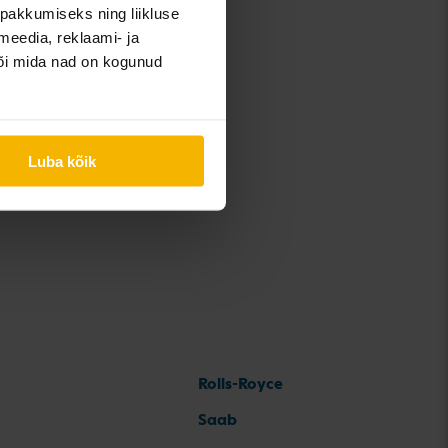
pakkumiseks ning liikluse
-Cross
meedia, reklaami- ja
või mida nad on kogunud
iguan
Touran
Luba kõik
Rolls-Royce
Saab