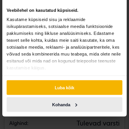
Veebilehel on kasutatud küpsiseid.
Kasutame küpsiseid sisu ja reklaamide
isikupärastamiseks, sotsiaalse meedia funktsioonide
pakkumiseks ning liikluse analüüsimiseks. Edastame
teavet selle kohta, kuidas meie saiti kasutate, ka oma
sotsiaalse meedia, reklaami- ja analüüsipartneritele, kes
võivad seda kombineerida muu teabega, mida olete neile
esitanud või mida nad on kogunud teiepoolse teenuste
kasutamise käigus.
Luba kõik
Volkswagen Tiguan
1.4 TSI eHybrid
Kohanda
2022
Elektriline/bensiin
Svedala
Tulevad varsti
Alghind: