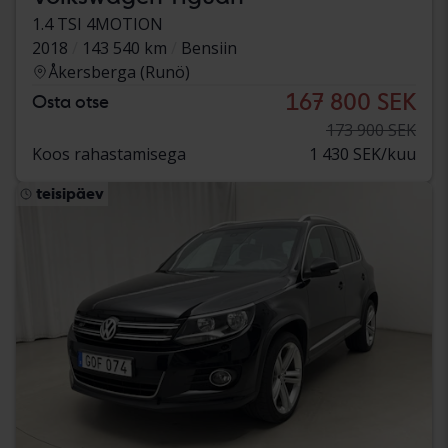
1.4 TSI 4MOTION
2018
143 540 km
Bensiin
Åkersberga (Runö)
167 800 SEK
Osta otse
173 900 SEK
Koos rahastamisega
1 430 SEK/kuu
teisipäev