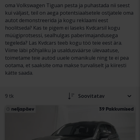
oma Volkswagen Tiguan pesta ja puhastada nii seest
kui väljast, teil on aega potentsiaalsetele ostjatele oma
autot demonstreerida ja kogu reklaami eest
hoolitseda? Kas te pigem ei laseks Kvdcarsil kogu
müügiprotsessi, sealhulgas paberimajandusega
tegeleda? Las Kvdcars teeb kogu töö teie eest ära.
Viime läbi põhjaliku ja usaldusväärse ülevaatuse,
toimetame teie autod uuele omanikule ning te ei pea
ootama, et saaksite oma makse turvaliselt ja kiiresti
kätte saada.
9 tk
Soovitatav
neljapäev
39 Pakkumised