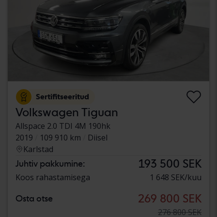
Sertifitseeritud
Volkswagen Tiguan
Allspace 2.0 TDI 4M 190hk
2019
109 910 km
Diisel
Karlstad
193 500 SEK
Juhtiv pakkumine:
Koos rahastamisega
1 648 SEK/kuu
269 800 SEK
Osta otse
276 800 SEK