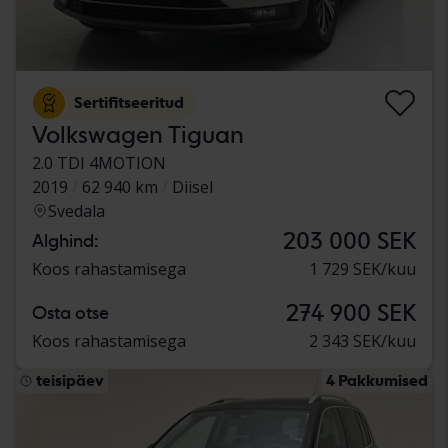
Sertifitseeritud
Volkswagen Tiguan
2.0 TDI 4MOTION
2019
62 940 km
Diisel
Svedala
203 000 SEK
Alghind:
Koos rahastamisega
1 729 SEK/kuu
274 900 SEK
Osta otse
Koos rahastamisega
2 343 SEK/kuu
teisipäev
4 Pakkumised