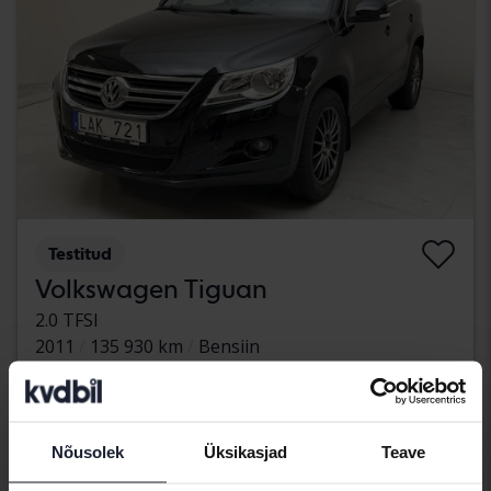
Testitud
Volkswagen Tiguan
2.0 TFSI
2011
135 930 km
Bensiin
Kungälv (Ellesbo)
21 500 SEK
Juhtiv pakkumine:
Koos rahastamisega
183 SEK/kuu
Nõusolek
Üksikasjad
Teave
Tulevad varsti