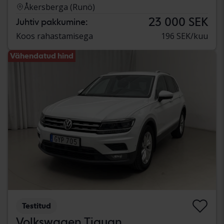
Åkersberga (Runö)
23 000 SEK
Juhtiv pakkumine:
Koos rahastamisega
196 SEK/kuu
Vähendatud hind
Testitud
Volkswagen Tiguan