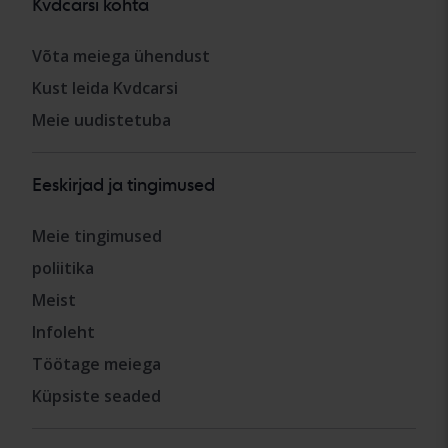
Kvdcarsi kohta
Võta meiega ühendust
Kust leida Kvdcarsi
Meie uudistetuba
Eeskirjad ja tingimused
Meie tingimused
poliitika
Meist
Infoleht
Töötage meiega
Küpsiste seaded