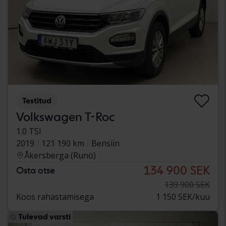
Testitud
Volkswagen T-Roc
1.0 TSI
2019
121 190 km
Bensiin
Åkersberga (Runö)
134 900 SEK
Osta otse
139 900 SEK
Koos rahastamisega
1 150 SEK/kuu
Tulevad varsti