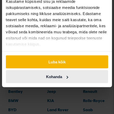
Kasutame küpsiseid sisu ja reklaamide
Volkswagen
Volkswagen T-
Volkswagen ID.5
isikupärastamiseks, sotsiaalse meedia funktsioonide
Taigo
Roc
pakkumiseks ning liikluse analüüsimiseks. Edastame
teavet selle kohta, kuidas meie saiti kasutate, ka oma
sotsiaalse meedia, reklaami- ja analüüsipartneritele, kes
võivad seda kombineerida muu teabega, mida olete neile
esitanud või mida nad on kogunud teiepoolse teenuste
kasutamise käigus.
Automargid
Luba kõik
Alfa Romeo
Hyundai
Peugeot
Aston Martin
Iveco
Polestar
Kohanda
Audi
Jaguar
Porsche
Bentley
Jeep
Renault
BMW
KIA
Rolls-Royce
BYD
Land Rover
Saab