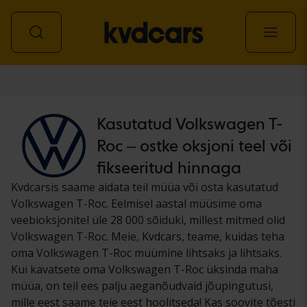
Auto
Kasutatud Volkswagen T-
Roc – ostke oksjoni teel või
fikseeritud hinnaga
Kvdcarsis saame aidata teil müüa või osta kasutatud
Volkswagen T-Roc. Eelmisel aastal müüsime oma
veebioksjonitel üle 28 000 sõiduki, millest mitmed olid
Volkswagen T-Roc. Meie, Kvdcars, teame, kuidas teha
oma Volkswagen T-Roc müümine lihtsaks ja lihtsaks.
Kui kavatsete oma Volkswagen T-Roc üksinda maha
müüa, on teil ees palju aeganõudvaid jõupingutusi,
mille eest saame teie eest hoolitseda! Kas soovite tõesti