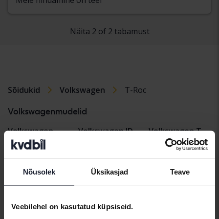
Näita 2 of 2 tabamust
Sõidukid
Volkswagen
T-Roc
Volkswagenmudelid
Volkswagen
Volkswagen ID.
Volkswagen T-
Caddy
Buzz
Cross
Volkswagen
Volkswagen
Volkswagen
Nõusolek
Üksikasjad
Teave
Golf
Passat
Tiguan
Volkswagen ID.3
Volkswagen
Volkswagen
Polo
Touran
Veebilehel on kasutatud küpsiseid.
Volkswagen ID.4