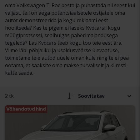
oma Volkswagen T-Roc pesta ja puhastada nii seest kui
väljast, teil on aega potentsiaalsetele ostjatele oma
autot demonstreerida ja kogu reklaami eest
hoolitseda? Kas te pigem ei laseks Kvdcarsil kogu
müügiprotsessi, sealhulgas paberimajandusega
tegeleda? Las Kvdcars teeb kogu töö teie eest ära.
Viime läbi põhjaliku ja usaldusväärse ülevaatuse,
toimetame teie autod uuele omanikule ning te ei pea
ootama, et saaksite oma makse turvaliselt ja kiiresti
kätte saada.
2 tk
Soovitatav
Vähendatud hind