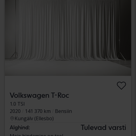
Volkswagen T-Roc
1.0 TSI
2020
141 370 km
Bensiin
Kungälv (Ellesbo)
Tulevad varsti
Alghind:
Meie hindamine on teel