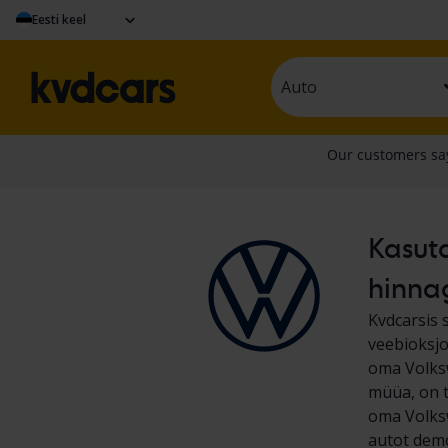
Eesti keel
Auto
Kasuta
hinna
Kvdcarsis 
veebioksjo
oma Volks
müüa, on t
oma Volksw
autot demo