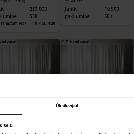
ngälv (Ellesbo)
Getinge
tiv
213 000
Juhtiv
19 500
kumine:
SEK
pakkumine:
SEK
 rahastamisega
1 814 SEK/kuu
vad varsti
Tulevad varsti
titud
Testitud
kswagen Passat
Volkswagen Passat
Üksikasjad
rack 2.0 TDI Sportscombi 4Motion
2.0 TDI Sportscombi
41 660 km
Diisel
2017
189 450 km
Diisel
kersberga (Runö)
Svedala
siseid.
hind:
Tulevad varsti
Alghind:
Tulevad varsti