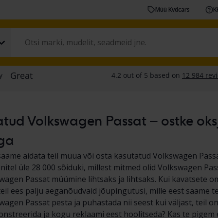
Müü Kvdcars
K
tud Volkswagen Passat – ostke oksjo
ga
saame aidata teil müüa või osta kasutatud Volkswagen Pass
nitel üle 28 000 sõiduki, millest mitmed olid Volkswagen Pas
wagen Passat müümine lihtsaks ja lihtsaks. Kui kavatsete
eil ees palju aeganõudvaid jõupingutusi, mille eest saame tei
agen Passat pesta ja puhastada nii seest kui väljast, teil o
nstreerida ja kogu reklaami eest hoolitseda? Kas te pigem e