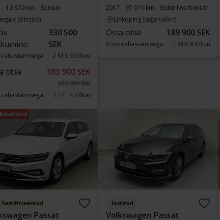
10 870 km
Bensiin
2017
97 910 km
Elektriline/bensiin
ngälv (Ellesbo)
Linköping (Jägarvallen)
tiv
330 500
Osta otse
189 900 SEK
kumine:
SEK
Koos rahastamisega
1 618 SEK/kuu
 rahastamisega
2 816 SEK/kuu
a otse
383 900 SEK
389 900 SEK
 rahastamisega
3 271 SEK/kuu
atud hind
Sertifitseeritud
Testitud
kswagen Passat
Volkswagen Passat