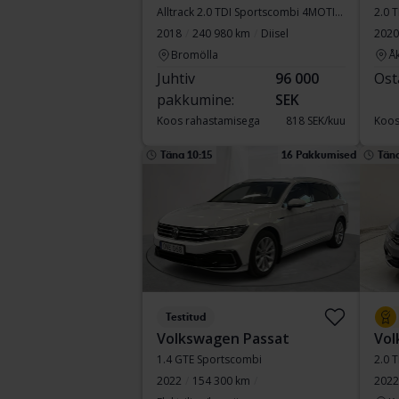
Alltrack 2.0 TDI Sportscombi 4MOTION
2.0 
2018
240 980 km
Diisel
2020
Bromölla
Å
Juhtiv
96 000
Ost
pakkumine:
SEK
Koos rahastamisega
818 SEK/kuu
Koos
Täna 10:15
16 Pakkumised
Täna
Testitud
Volkswagen Passat
Vol
1.4 GTE Sportscombi
2.0 
2022
154 300 km
2022