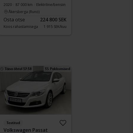
2020
87 000 km
Elektriline/bensiin
Åkersberga (Runö)
Osta otse
224 800 SEK
Koos rahastamisega
1 915 SEK/kuu
Täna õhtul 17:38
35 Pakkumised
Testitud
Volkswagen Passat