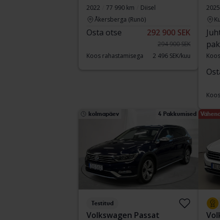
2022
77 990 km
Diisel
2025
Åkersberga (Runö)
Ku
Osta otse
292 900 SEK
Juh
pak
294 900 SEK
Koos rahastamisega
2 496 SEK/kuu
Koos
Ost
Koos
kolmapäev
4 Pakkumised
Vähend
Testitud
Volkswagen Passat
Vol