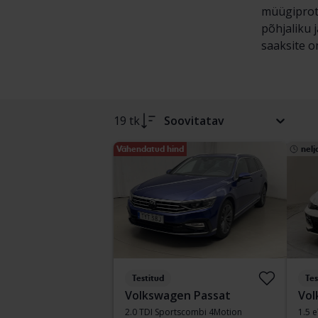
müügiprots
põhjaliku 
saaksite om
19 tk
Soovitatav
Vähendatud hind
nel
Testitud
Tes
Volkswagen Passat
Vol
2.0 TDI Sportscombi 4Motion
1.5 