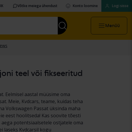
KK
Võtke meiega ühendust
Konto loomine
Logi sisse
Menüü
ni teel või fikseeritud
at. Eelmisel aastal müüsime oma
sat. Meie, Kvdcars, teame, kuidas teha
 oma Volkswagen Passat üksinda maha
e eest hoolitseda! Kas soovite tõesti
n aega potentsiaalsetele ostjatele oma
i laseks Kvdcarsil kogu