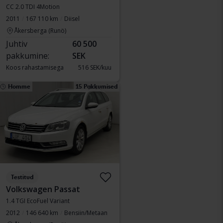
CC 2.0 TDI 4Motion
2011
167 110 km
Diisel
Åkersberga (Runö)
Juhtiv
60 500
pakkumine:
SEK
Koos rahastamisega
516 SEK/kuu
Homme
15 Pakkumised
Testitud
Volkswagen Passat
1.4 TGI EcoFuel Variant
2012
146 640 km
Bensiin/Metaan