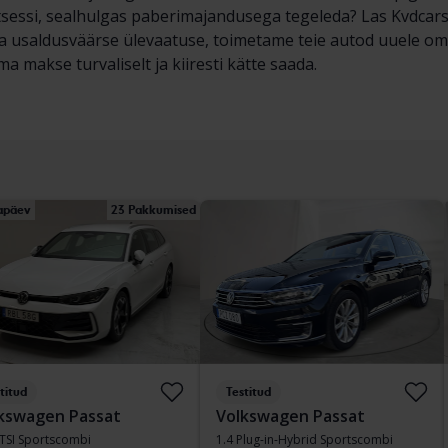
essi, sealhulgas paberimajandusega tegeleda? Las Kvdcars t
ja usaldusväärse ülevaatuse, toimetame teie autod uuele om
a makse turvaliselt ja kiiresti kätte saada.
japäev
23 Pakkumised
titud
Testitud
kswagen Passat
Volkswagen Passat
eTSI Sportscombi
1.4 Plug-in-Hybrid Sportscombi