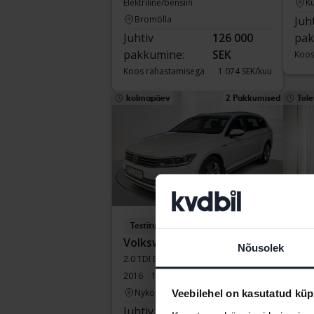
Elektriline/bensiin
Ku
Bromölla
Juh
Juhtiv
126 000
pak
pakkumine:
SEK
Koos
Koos rahastamisega
1 074 SEK/kuu
kolmapäev
2 Pakkumised
Tule
Testitud
Tes
Volkswagen Passat
Vol
Nõusolek
2.0 TDI BiTurbo Sportscombi 4MOTION
Allt
2016
144 190 km
Diisel
2023
Nyköping
Å
Veebilehel on kasutatud küp
Juhtiv
65 500
Alg