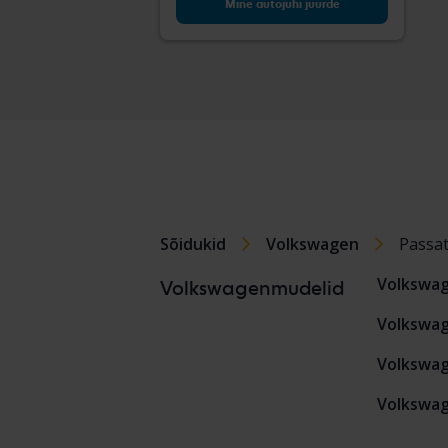
Mine autojuhi juurde
Sõidukid
Volkswagen
Passa
Volkswa
Volkswagenmudelid
Volkswag
Volkswag
Volkswag