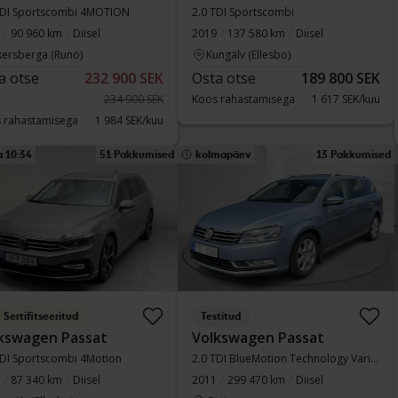
TDI Sportscombi 4MOTION
2.0 TDI Sportscombi
90 960 km
Diisel
2019
137 580 km
Diisel
kersberga (Runö)
Kungälv (Ellesbo)
a otse
232 900 SEK
Osta otse
189 800 SEK
234 900 SEK
Koos rahastamisega
1 617 SEK/kuu
 rahastamisega
1 984 SEK/kuu
 10:34
51 Pakkumised
kolmapäev
13 Pakkumised
Sertifitseeritud
Testitud
kswagen Passat
Volkswagen Passat
TDI Sportscombi 4Motion
2.0 TDI BlueMotion Technology Variant 4Motion
87 340 km
Diisel
2011
299 470 km
Diisel