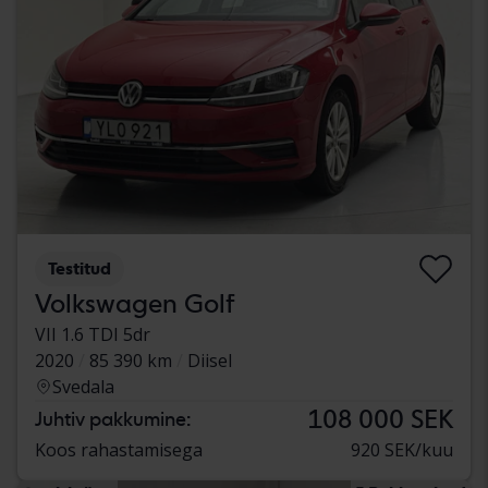
Testitud
Volkswagen Golf
VII 1.6 TDI 5dr
2020
85 390 km
Diisel
Svedala
108 000 SEK
Juhtiv pakkumine:
Koos rahastamisega
920 SEK/kuu