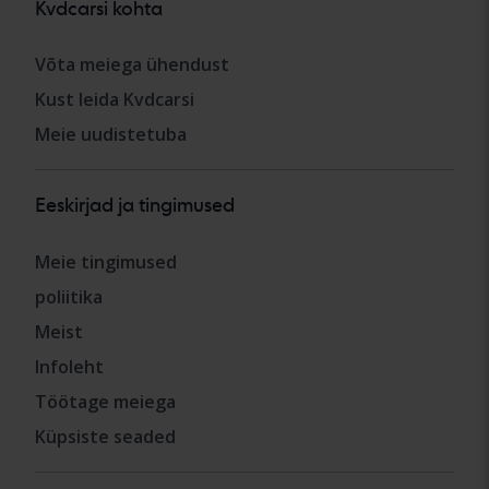
Kvdcarsi kohta
Võta meiega ühendust
Kust leida Kvdcarsi
Meie uudistetuba
Eeskirjad ja tingimused
Meie tingimused
poliitika
Meist
Infoleht
Töötage meiega
Küpsiste seaded