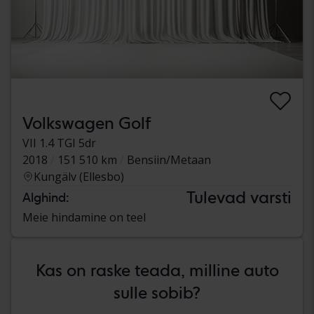
Volkswagen Golf
VII 1.4 TGI 5dr
2018
151 510 km
Bensiin/Metaan
Kungälv (Ellesbo)
Tulevad varsti
Alghind:
Meie hindamine on teel
Kas on raske teada, milline auto
sulle sobib?