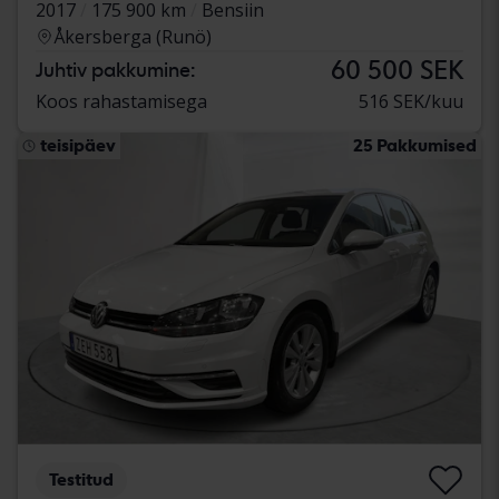
2017
175 900 km
Bensiin
Åkersberga (Runö)
60 500 SEK
Juhtiv pakkumine:
Koos rahastamisega
516 SEK/kuu
teisipäev
25 Pakkumised
Testitud