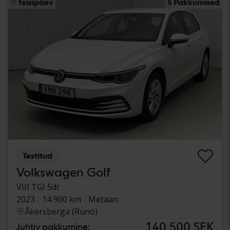
teisipäev
5 Pakkumised
Testitud
Volkswagen Golf
VIII TGI 5dr
2023
14 900 km
Metaan
Åkersberga (Runö)
140 500 SEK
Juhtiv pakkumine: