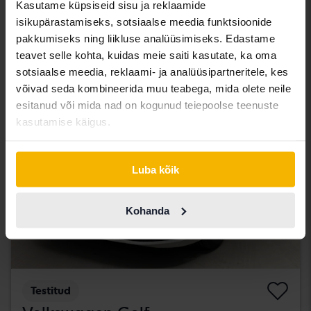
Kasutame küpsiseid sisu ja reklaamide
Svedala
isikupärastamiseks, sotsiaalse meedia funktsioonide
185 500 SEK
Juhtiv pakkumine:
pakkumiseks ning liikluse analüüsimiseks. Edastame
Koos rahastamisega
1 581 SEK/kuu
teavet selle kohta, kuidas meie saiti kasutate, ka oma
sotsiaalse meedia, reklaami- ja analüüsipartneritele, kes
teisipäev
7 Pakkumised
võivad seda kombineerida muu teabega, mida olete neile
esitanud või mida nad on kogunud teiepoolse teenuste
kasutamise käigus.
Luba kõik
Kohanda
Testitud