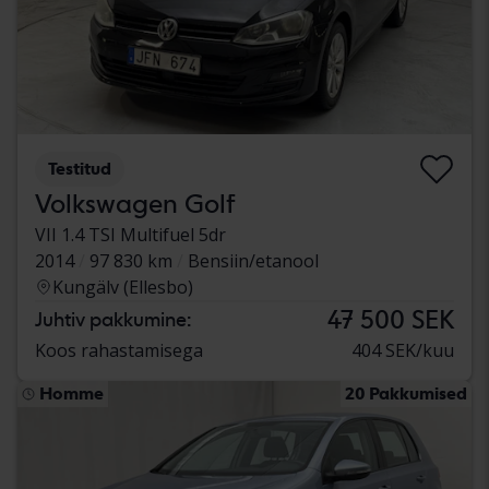
Testitud
Volkswagen Golf
VII 1.4 TSI Multifuel 5dr
2014
97 830 km
Bensiin/etanool
Kungälv (Ellesbo)
47 500 SEK
Juhtiv pakkumine:
Koos rahastamisega
404 SEK/kuu
Homme
20 Pakkumised