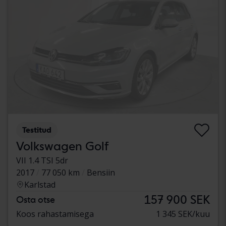
Testitud
Volkswagen Golf
VII 1.4 TSI 5dr
2017
77 050 km
Bensiin
Karlstad
157 900 SEK
Osta otse
Koos rahastamisega
1 345 SEK/kuu