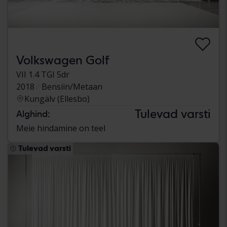
Volkswagen Golf
VII 1.4 TGI 5dr
2018
Bensiin/Metaan
Kungälv (Ellesbo)
Tulevad varsti
Alghind:
Meie hindamine on teel
Tulevad varsti