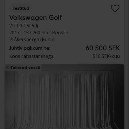
Testitud
Volkswagen Golf
VII 1.0 TSI 5dr
2017
157 700 km
Bensiin
Åkersberga (Runö)
60 500 SEK
Juhtiv pakkumine:
Koos rahastamisega
516 SEK/kuu
Tulevad varsti