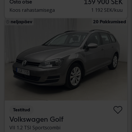
139 900 SEK
Osta otse
Koos rahastamisega
1 192 SEK/kuu
neljapäev
20 Pakkumised
Testitud
Volkswagen Golf
VII 1.2 TSI Sportscombi