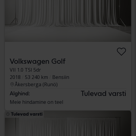
Volkswagen Golf
VII 1.0 TSI 5dr
2018
53 240 km
Bensiin
Åkersberga (Runö)
Tulevad varsti
Alghind:
Meie hindamine on teel
Tulevad varsti