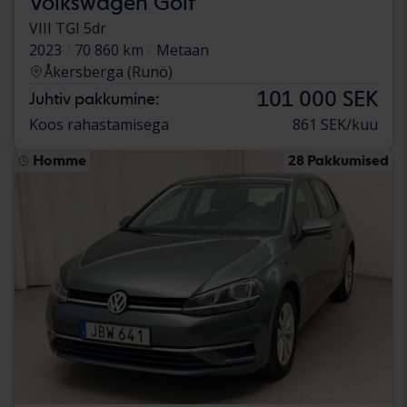
Volkswagen Golf
VIII TGI 5dr
2023
70 860 km
Metaan
Åkersberga (Runö)
101 000 SEK
Juhtiv pakkumine:
Koos rahastamisega
861 SEK/kuu
Homme
28 Pakkumised