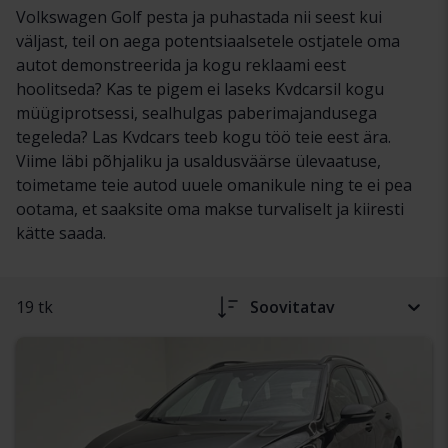
Volkswagen Golf pesta ja puhastada nii seest kui
väljast, teil on aega potentsiaalsetele ostjatele oma
autot demonstreerida ja kogu reklaami eest
hoolitseda? Kas te pigem ei laseks Kvdcarsil kogu
müügiprotsessi, sealhulgas paberimajandusega
tegeleda? Las Kvdcars teeb kogu töö teie eest ära.
Viime läbi põhjaliku ja usaldusväärse ülevaatuse,
toimetame teie autod uuele omanikule ning te ei pea
ootama, et saaksite oma makse turvaliselt ja kiiresti
kätte saada.
19 tk
Soovitatav