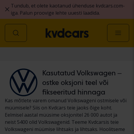
Tundub, et olete kaotanud ühenduse kvdcars.com-
iga. Palun proovige lehte uuesti laadida.
Auto
Kasutatud Volkswagen –
ostke oksjoni teel või
fikseeritud hinnaga
Kas mõtlete varem omanud Volkswageni ostmisele või
müümisele? Siis on Kvdcars teie jaoks õige koht.
Eelmisel aastal müüsime oksjonitel 26 000 autot ja
neist 5400 olid Volkswagenid. Teeme Kvdcarsis teie
Volkswageni müümise lihtsaks ja lihtsaks. Hoolitseme