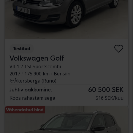
Testitud
Volkswagen Golf
VII 1.2 TSI Sportscombi
2017
175 900 km
Bensiin
Åkersberga (Runö)
60 500 SEK
Juhtiv pakkumine:
Koos rahastamisega
516 SEK/kuu
Vähendatud hind