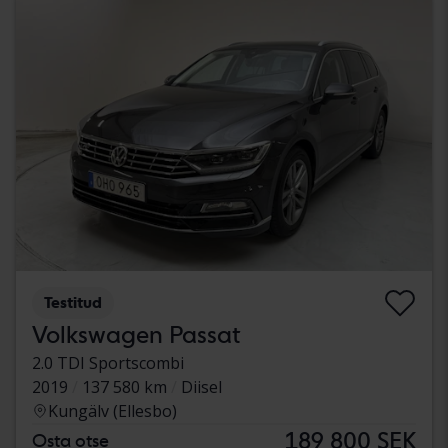
Testitud
Volkswagen Passat
2.0 TDI Sportscombi
2019
137 580 km
Diisel
Kungälv (Ellesbo)
189 800 SEK
Osta otse