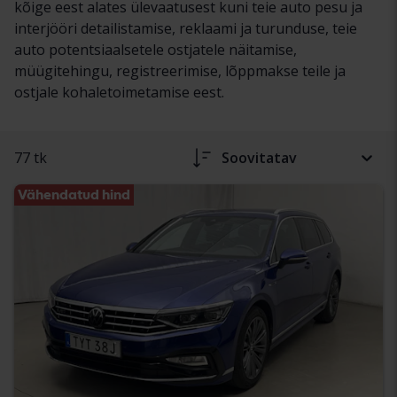
kõige eest alates ülevaatusest kuni teie auto pesu ja
interjööri detailistamise, reklaami ja turunduse, teie
auto potentsiaalsetele ostjatele näitamise,
müügitehingu, registreerimise, lõppmakse teile ja
ostjale kohaletoimetamise eest.
77 tk
Soovitatav
Vähendatud hind