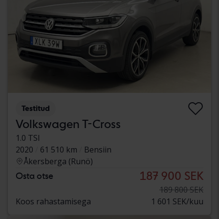
Testitud
Volkswagen T-Cross
1.0 TSI
2020
61 510 km
Bensiin
Åkersberga (Runö)
187 900 SEK
Osta otse
189 800 SEK
Koos rahastamisega
1 601 SEK/kuu