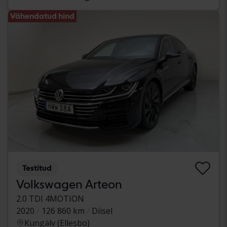
Vähendatud hind
Testitud
Volkswagen Arteon
2.0 TDI 4MOTION
2020
126 860 km
Diisel
Kungälv (Ellesbo)