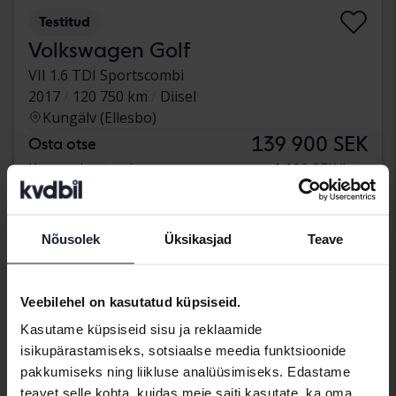
Testitud
Volkswagen Golf
VII 1.6 TDI Sportscombi
2017
120 750 km
Diisel
Kungälv (Ellesbo)
139 900 SEK
Osta otse
Koos rahastamisega
1 192 SEK/kuu
Vähendatud hind
Nõusolek
Üksikasjad
Teave
Veebilehel on kasutatud küpsiseid.
Kasutame küpsiseid sisu ja reklaamide
isikupärastamiseks, sotsiaalse meedia funktsioonide
pakkumiseks ning liikluse analüüsimiseks. Edastame
teavet selle kohta, kuidas meie saiti kasutate, ka oma