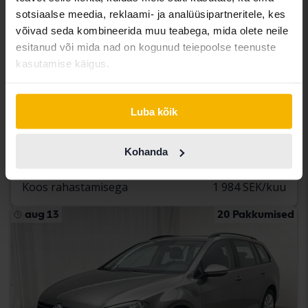
sotsiaalse meedia, reklaami- ja analüüsipartneritele, kes
võivad seda kombineerida muu teabega, mida olete neile
esitanud või mida nad on kogunud teiepoolse teenuste
Sertifitseeritud
kasutamise käigus.
Volkswagen Passat
2.0 TDI Sportscombi 4MOTION
Luba kõik
2020
90 960 km
Diisel
Åkersberga (Runö)
232 900 SEK
Osta otse
Kohanda
234 900 SEK
Koos rahastamisega
1 984 SEK/kuu
aug 13
20 Pakkumised