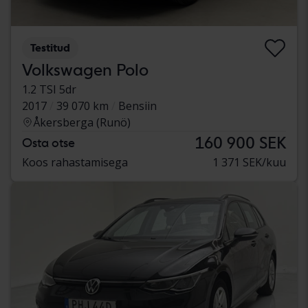
Testitud
Volkswagen Polo
1.2 TSI 5dr
2017
39 070 km
Bensiin
Åkersberga (Runö)
160 900 SEK
Osta otse
Koos rahastamisega
1 371 SEK/kuu