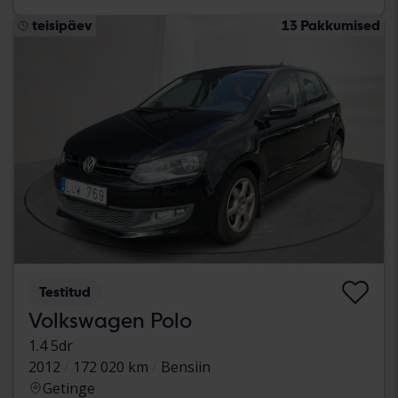
teisipäev
13 Pakkumised
Testitud
Volkswagen Polo
1.4 5dr
2012
172 020 km
Bensiin
Getinge