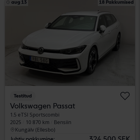
aug 13
18 Pakkumised
Testitud
Volkswagen Passat
1.5 eTSI Sportscombi
2025
10 870 km
Bensiin
Kungälv (Ellesbo)
324 500 SEK
Juhtiv pakkumine: