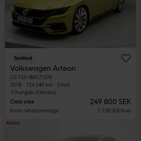
Testitud
Volkswagen Arteon
2.0 TDI 4MOTION
2018
124 240 km
Diisel
Kungälv (Ellesbo)
249 800 SEK
Osta otse
Koos rahastamisega
2 128 SEK/kuu
Müüa