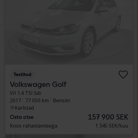
Testitud
Volkswagen Golf
VII 1.4 TSI 5dr
2017
77 050 km
Bensiin
Karlstad
157 900 SEK
Osta otse
Koos rahastamisega
1 345 SEK/kuu