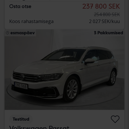
237 800 SEK
Osta otse
254 800 SEK
Koos rahastamisega
2 027 SEK/kuu
esmaspäev
3 Pakkumised
Testitud
Volkswagen Passat