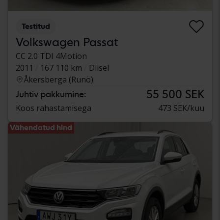
Testitud
Volkswagen Passat
CC 2.0 TDI 4Motion
2011
167 110 km
Diisel
Åkersberga (Runö)
55 500 SEK
Juhtiv pakkumine:
Koos rahastamisega
473 SEK/kuu
Vähendatud hind