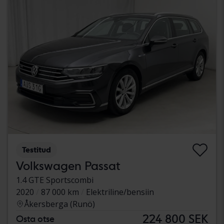
Testitud
Volkswagen Passat
1.4 GTE Sportscombi
2020
87 000 km
Elektriline/bensiin
Åkersberga (Runö)
224 800 SEK
Osta otse