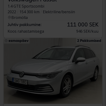
1.4 GTE Sportscombi
2022
154 300 km
Elektriline/bensiin
Bromölla
111 000 SEK
Juhtiv pakkumine:
Koos rahastamisega
946 SEK/kuu
esmaspäev
2 Pakkumised