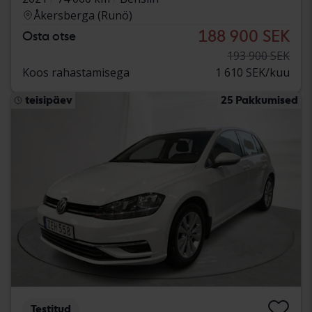
Åkersberga (Runö)
188 900 SEK
Osta otse
193 900 SEK
Koos rahastamisega
1 610 SEK/kuu
teisipäev
25 Pakkumised
Testitud