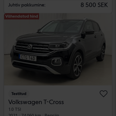
8 500 SEK
Juhtiv pakkumine:
Vähendatud hind
Testitud
Volkswagen T-Cross
1.0 TSI
2021
74 060 km
Bensiin