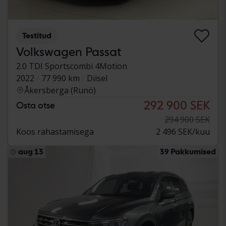
Testitud
Volkswagen Passat
2.0 TDI Sportscombi 4Motion
2022
77 990 km
Diisel
Åkersberga (Runö)
292 900 SEK
Osta otse
294 900 SEK
Koos rahastamisega
2 496 SEK/kuu
aug 13
39 Pakkumised