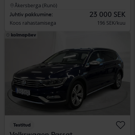
Åkersberga (Runö)
23 000 SEK
Juhtiv pakkumine:
Koos rahastamisega
196 SEK/kuu
kolmapäev
Testitud
Volkswagen Passat