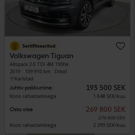
Sertifitseeritud
Volkswagen Tiguan
Allspace 2.0 TDI 4M 190hk
2019
109 910 km
Diisel
Karlstad
193 500 SEK
Juhtiv pakkumine:
Koos rahastamisega
1 648 SEK/kuu
269 800 SEK
Osta otse
276 800 SEK
Koos rahastamisega
2 299 SEK/kuu