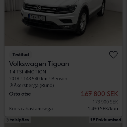
Testitud
Volkswagen Tiguan
1.4 TSI 4MOTION
2018
143 540 km
Bensiin
Åkersberga (Runö)
167 800 SEK
Osta otse
173 900 SEK
Koos rahastamisega
1 430 SEK/kuu
teisipäev
17 Pakkumised