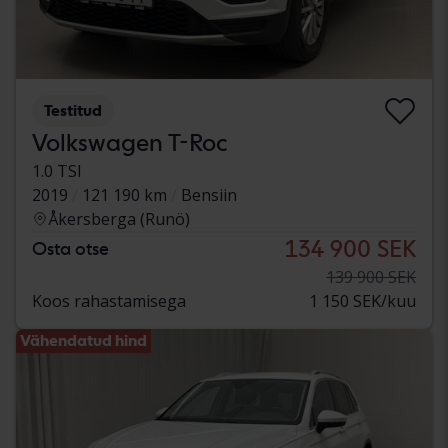
Testitud
Volkswagen T-Roc
1.0 TSI
2019
121 190 km
Bensiin
Åkersberga (Runö)
134 900 SEK
Osta otse
139 900 SEK
Koos rahastamisega
1 150 SEK/kuu
Vähendatud hind