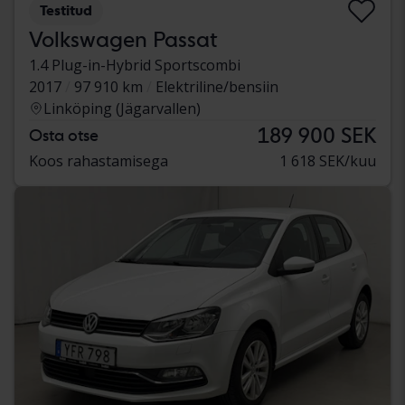
Testitud
Volkswagen Passat
1.4 Plug-in-Hybrid Sportscombi
2017
97 910 km
Elektriline/bensiin
Linköping (Jägarvallen)
189 900 SEK
Osta otse
Koos rahastamisega
1 618 SEK/kuu