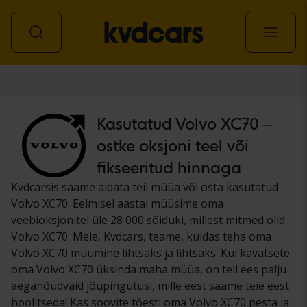
Auto
Kasutatud Volvo XC70 –
ostke oksjoni teel või
fikseeritud hinnaga
Kvdcarsis saame aidata teil müüa või osta kasutatud
Volvo XC70. Eelmisel aastal müüsime oma
veebioksjonitel üle 28 000 sõiduki, millest mitmed olid
Volvo XC70. Meie, Kvdcars, teame, kuidas teha oma
Volvo XC70 müümine lihtsaks ja lihtsaks. Kui kavatsete
oma Volvo XC70 üksinda maha müüa, on teil ees palju
aeganõudvaid jõupingutusi, mille eest saame teie eest
hoolitseda! Kas soovite tõesti oma Volvo XC70 pesta ja