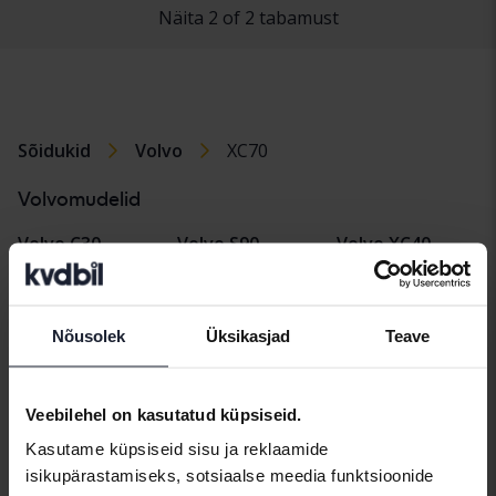
Näita 2 of 2 tabamust
Sõidukid
Volvo
XC70
Volvomudelid
Volvo C30
Volvo S90
Volvo XC40
Volvo C40
Volvo V40
Volvo XC60
Volvo C70
Volvo V50
Volvo XC70
Nõusolek
Üksikasjad
Teave
Volvo S40
Volvo V60
Volvo XC90
Veebilehel on kasutatud küpsiseid.
Volvo S60
Volvo V70
Kasutame küpsiseid sisu ja reklaamide
Volvo S80
Volvo V90
isikupärastamiseks, sotsiaalse meedia funktsioonide