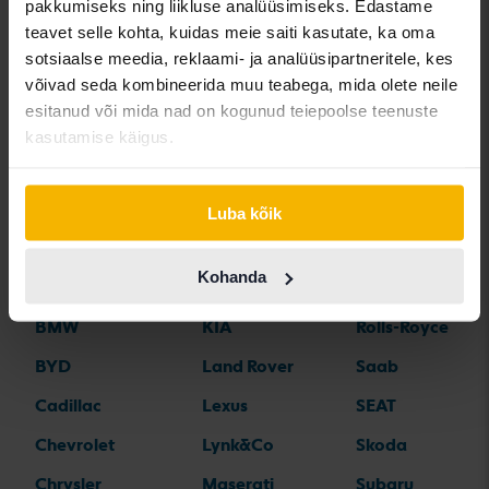
pakkumiseks ning liikluse analüüsimiseks. Edastame
teavet selle kohta, kuidas meie saiti kasutate, ka oma
sotsiaalse meedia, reklaami- ja analüüsipartneritele, kes
võivad seda kombineerida muu teabega, mida olete neile
Automargid
esitanud või mida nad on kogunud teiepoolse teenuste
kasutamise käigus.
Alfa Romeo
Hyundai
Peugeot
Aston Martin
Iveco
Polestar
Luba kõik
Audi
Jaguar
Porsche
Kohanda
Bentley
Jeep
Renault
BMW
KIA
Rolls-Royce
BYD
Land Rover
Saab
Cadillac
Lexus
SEAT
Chevrolet
Lynk&Co
Skoda
Chrysler
Maserati
Subaru