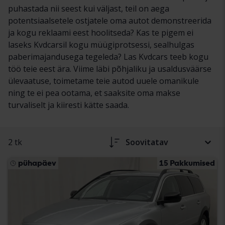
puhastada nii seest kui väljast, teil on aega
potentsiaalsetele ostjatele oma autot demonstreerida
ja kogu reklaami eest hoolitseda? Kas te pigem ei
laseks Kvdcarsil kogu müügiprotsessi, sealhulgas
paberimajandusega tegeleda? Las Kvdcars teeb kogu
töö teie eest ära. Viime läbi põhjaliku ja usaldusväärse
ülevaatuse, toimetame teie autod uuele omanikule
ning te ei pea ootama, et saaksite oma makse
turvaliselt ja kiiresti kätte saada.
2 tk
Soovitatav
pühapäev
15 Pakkumised