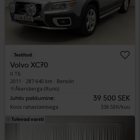
Testitud
Volvo XC70
II T6
2011
287 640 km
Bensiin
Åkersberga (Runö)
39 500 SEK
Juhtiv pakkumine:
Koos rahastamisega
336 SEK/kuu
Tulevad varsti