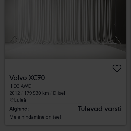
Volvo XC70
II D3 AWD
2012
179 530 km
Diisel
Luleå
Tulevad varsti
Alghind:
Meie hindamine on teel