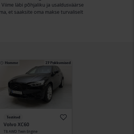
Viime läbi põhjaliku ja usaldusväärse
ma, et saaksite oma makse turvaliselt
Homme
27 Pakkumised
Testitud
Volvo XC60
T8 AWD Twin Engine