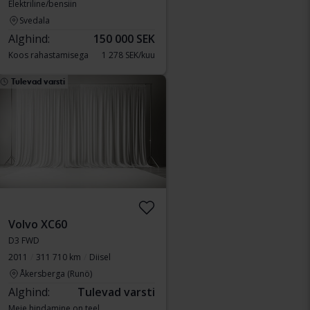
Elektriline/bensiin
Svedala
Alghind:
150 000 SEK
Koos rahastamisega
1 278 SEK/kuu
Tulevad varsti
Volvo XC60
D3 FWD
2011
311 710 km
Diisel
Åkersberga (Runö)
Alghind:
Tulevad varsti
Meie hindamine on teel