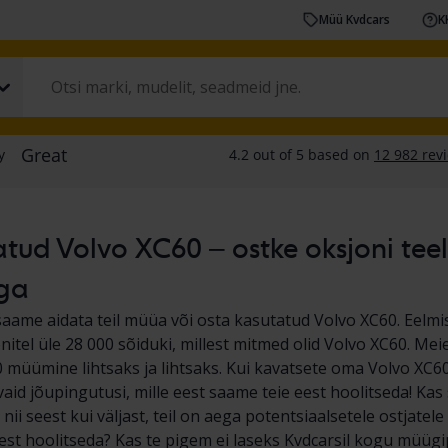
Müü Kvdcars
K
tud Volvo XC60 – ostke oksjoni teel 
ga
saame aidata teil müüa või osta kasutatud Volvo XC60. Eelm
nitel üle 28 000 sõiduki, millest mitmed olid Volvo XC60. Me
 müümine lihtsaks ja lihtsaks. Kui kavatsete oma Volvo XC6
id jõupingutusi, mille eest saame teie eest hoolitseda! Kas
nii seest kui väljast, teil on aega potentsiaalsetele ostjat
est hoolitseda? Kas te pigem ei laseks Kvdcarsil kogu müügi