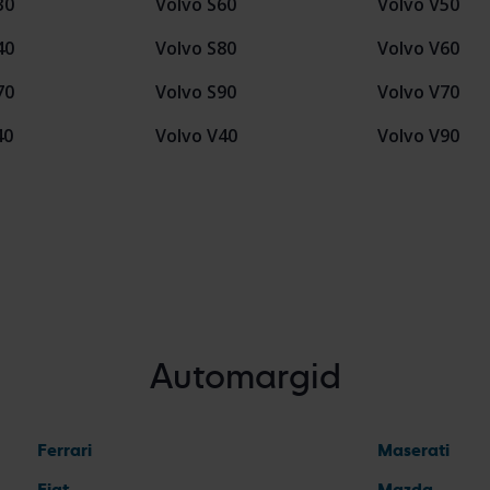
30
Volvo S60
Volvo V50
40
Volvo S80
Volvo V60
70
Volvo S90
Volvo V70
40
Volvo V40
Volvo V90
Automargid
Ferrari
Maserati
Fiat
Mazda