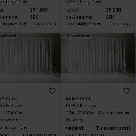
kersberga (Runö)
Åkersberga (Runö)
tiv
351 500
Juhtiv
36 000
kumine:
SEK
pakkumine:
SEK
 rahastamisega
2 995 SEK/kuu
Koos rahastamisega
307 SEK/kuu
vad varsti
Tulevad varsti
vo XC60
Volvo XC60
WD Recharge
T6 AWD Recharge
107 410 km
2024
92 610 km
Elektriline/bensiin
riline/bensiin
Getinge
kersberga (Runö)
Alghind:
Tulevad varsti
hind:
Tulevad varsti
Meie hindamine on teel