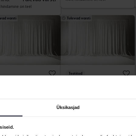
 hindamine on teel
vad varsti
Tulevad varsti
Testitud
vo XC60
Volvo XC60
WD Recharge
D5 AWD
93 720 km
Elektriline/bensiin
2018
96 480 km
Diisel
kersberga (Runö)
Bromölla
Üksikasjad
hind:
Tulevad varsti
Alghind:
Tulevad varsti
 hindamine on teel
Meie hindamine on teel
siseid.