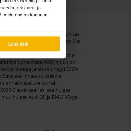
pakkumiseks ning liikluse
meedia, reklaami- ja
või mida nad on kogunud
0, kuid sama suurepäraselt juhitav,
lt on XC60 esimene versioon olnud üks
Luba kõik
kogumüügist. Tänu tohutule
se põlvkonna XC60-ga on Volvo oma
rvafunktsioone. Kuna XC60 müük on
torivalikutega ja täpselt nagu XC90-
 võimsuse linnaauto säästva
mis annab vajaduse korral
 XC60 Classic-seerias, sealhulgas
da muu hulgas Audi Q5 ja BMW X3-ga.