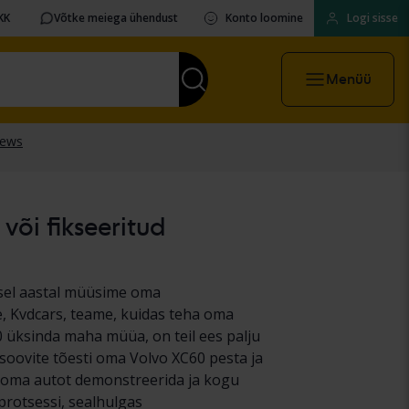
KK
Võtke meiega ühendust
Konto loomine
Logi sisse
Menüü
või fikseeritud
isel aastal müüsime oma
ie, Kvdcars, teame, kuidas teha oma
0 üksinda maha müüa, on teil ees palju
 soovite tõesti oma Volvo XC60 pesta ja
ele oma autot demonstreerida ja kogu
protsessi, sealhulgas