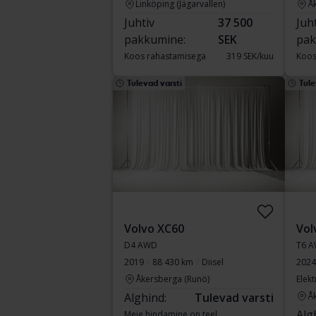
Linköping (Jägarvallen)
Å
Juhtiv
37 500
Juh
pakkumine:
SEK
pak
Koos rahastamisega
319 SEK/kuu
Koos
Tulevad varsti
Tule
Volvo XC60
Vol
D4 AWD
T6 A
2019
88 430 km
Diisel
2024
Åkersberga (Runö)
Elekt
Alghind:
Tulevad varsti
Å
Alg
Meie hindamine on teel