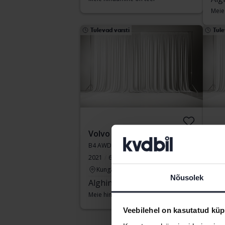
Meie
Tulevad varsti
Tule
Volvo XC60
Vol
B4 AWD Mildhybrid, Diesel
T6 A
2021
61 180 km
Diisel
2023
Kungälv (Ellesbo)
Å
Nõusolek
Alghind:
Tulevad varsti
Alg
Meie hindamine on teel
Meie
Veebilehel on kasutatud küp