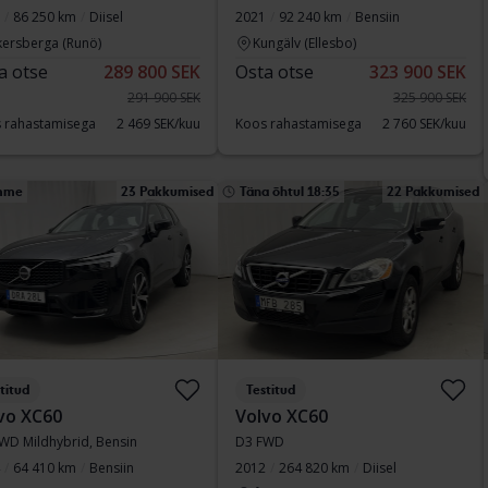
86 250 km
Diisel
2021
92 240 km
Bensiin
kersberga (Runö)
Kungälv (Ellesbo)
a otse
289 800 SEK
Osta otse
323 900 SEK
291 900 SEK
325 900 SEK
 rahastamisega
2 469 SEK/kuu
Koos rahastamisega
2 760 SEK/kuu
mme
23 Pakkumised
Täna õhtul 18:35
22 Pakkumised
titud
Testitud
vo XC60
Volvo XC60
WD Mildhybrid, Bensin
D3 FWD
64 410 km
Bensiin
2012
264 820 km
Diisel