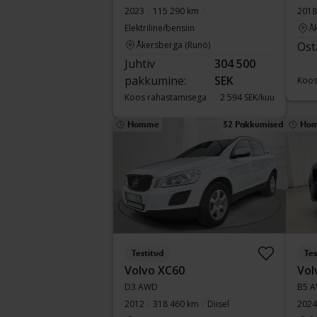
2023
115 290 km
2018
Elektriline/bensiin
Å
Åkersberga (Runö)
Ost
Juhtiv
304 500
pakkumine:
SEK
Koos
Koos rahastamisega
2 594 SEK/kuu
Homme
32 Pakkumised
Ho
Testitud
Tes
Volvo XC60
Vol
D3 AWD
B5 A
2012
318 460 km
Diisel
2024