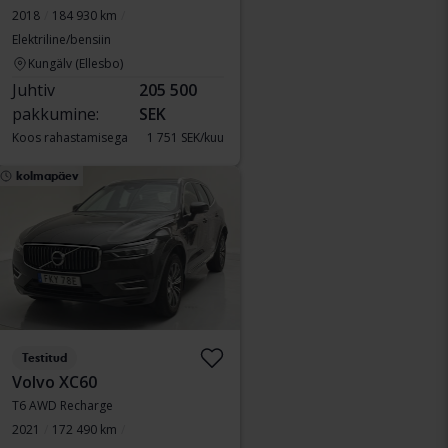
2018
184 930 km
Elektriline/bensiin
Kungälv (Ellesbo)
Juhtiv
205 500
pakkumine:
SEK
Koos rahastamisega
1 751 SEK/kuu
kolmapäev
Testitud
Volvo XC60
T6 AWD Recharge
2021
172 490 km