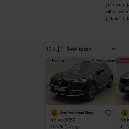
paberimaja
ülevaatuse
ja kiiresti
15 tk
Soovitatav
Homme
74 Pakkumised
Vähend
Sertifitseeritud Pluss
Volvo XC60
Vol
T6 AWD Recharge
D4 