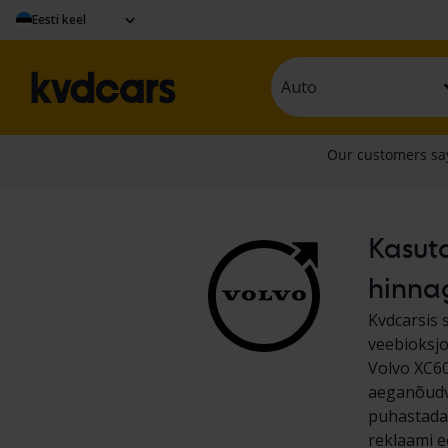
Eesti keel
Auto
Kasuta
hinna
Kvdcarsis 
veebioksjo
Volvo XC60
aeganõudva
puhastada 
reklaami e