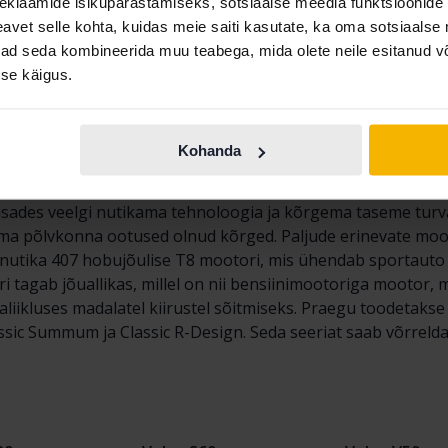
Näita 15 of 15 tabamust
eklaamide isikupärastamiseks, sotsiaalse meedia funktsioonide 
vet selle kohta, kuidas meie saiti kasutate, ka oma sotsiaalse 
ivad seda kombineerida muu teabega, mida olete neile esitanud 
se käigus.
 linnamaasturimudeleid on XC60. Mõnevõrra väiksem kui XC9
nnatud alates selle esmaesitlemisest 2008. aastal. Tegeliku
Kohanda
t. Maasturiklassis Euroopas ja on moodustanud 1/3 Volvo 
rul müügil palju XC60 mudeleid. 2017. aastal esitletud tei
, lisades veelgi nutikama tehnoloogia ja kõrgema taseme tu
sima põlvkonna ootused olnud kõrged. Paljude erinevate moo
a nutika 407 hobujõulise T8 mootori, mis ühendab sportauto
 tagab jõuallikas, millel on nii bensiinimootoriga mootor, 
naliikluses madalatel kiirustel sõitmiseks. Praegu toodetakse
assic Summum ja Classic R-Design. Seda seeriat saab võrrel