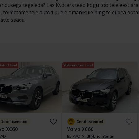
ndusega tegeleda? Las Kvdcars teeb kogu töö teie eest ära. 
, toimetame teie autod uuele omanikule ning te ei pea oota
 kätte saada.
atud hind
Vähendatud hind
Sertifitseeritud
Sertifitseeritud
vo XC60
Volvo XC60
AWD
B5 FWD Mildhybrid, Bensin