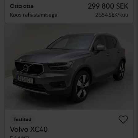
299 800 SEK
Osta otse
Koos rahastamisega
2 554 SEK/kuu
Testitud
Volvo XC40
D4 AWD