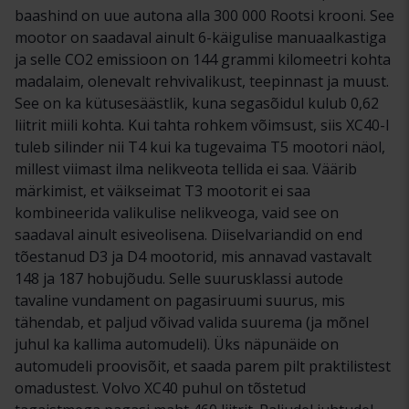
baashind on uue autona alla 300 000 Rootsi krooni. See
mootor on saadaval ainult 6-käigulise manuaalkastiga
ja selle CO2 emissioon on 144 grammi kilomeetri kohta
madalaim, olenevalt rehvivalikust, teepinnast ja muust.
See on ka kütusesäästlik, kuna segasõidul kulub 0,62
liitrit miili kohta. Kui tahta rohkem võimsust, siis XC40-l
tuleb silinder nii T4 kui ka tugevaima T5 mootori näol,
millest viimast ilma nelikveota tellida ei saa. Väärib
märkimist, et väikseimat T3 mootorit ei saa
kombineerida valikulise nelikveoga, vaid see on
saadaval ainult esiveolisena. Diiselvariandid on end
tõestanud D3 ja D4 mootorid, mis annavad vastavalt
148 ja 187 hobujõudu. Selle suurusklassi autode
tavaline vundament on pagasiruumi suurus, mis
tähendab, et paljud võivad valida suurema (ja mõnel
juhul ka kallima automudeli). Üks näpunäide on
automudeli proovisõit, et saada parem pilt praktilistest
omadustest. Volvo XC40 puhul on tõstetud