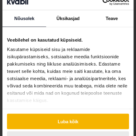
Nõusolek
Üksikasjad
Teave
Veebilehel on kasutatud küpsiseid.
Kasutame küpsiseid sisu ja reklaamide
isikupärastamiseks, sotsiaalse meedia funktsioonide
Testitud
pakkumiseks ning liikluse analüüsimiseks. Edastame
Volvo XC40
teavet selle kohta, kuidas meie saiti kasutate, ka oma
D3 AWD
sotsiaalse meedia, reklaami- ja analüüsipartneritele, kes
2020
162 440 km
Diisel
võivad seda kombineerida muu teabega, mida olete neile
Åkersberga (Runö)
esitanud või mida nad on kogunud teiepoolse teenuste
217 800 SEK
Osta otse
kasutamise käigus.
224 900 SEK
Koos rahastamisega
1 856 SEK/kuu
Luba kõik
Tulevad varsti