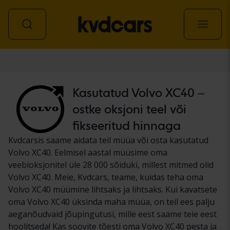
Auto
Kasutatud Volvo XC40 –
ostke oksjoni teel või
fikseeritud hinnaga
Kvdcarsis saame aidata teil müüa või osta kasutatud
Volvo XC40. Eelmisel aastal müüsime oma
veebioksjonitel üle 28 000 sõiduki, millest mitmed olid
Volvo XC40. Meie, Kvdcars, teame, kuidas teha oma
Volvo XC40 müümine lihtsaks ja lihtsaks. Kui kavatsete
oma Volvo XC40 üksinda maha müüa, on teil ees palju
aeganõudvaid jõupingutusi, mille eest saame teie eest
hoolitseda! Kas soovite tõesti oma Volvo XC40 pesta ja