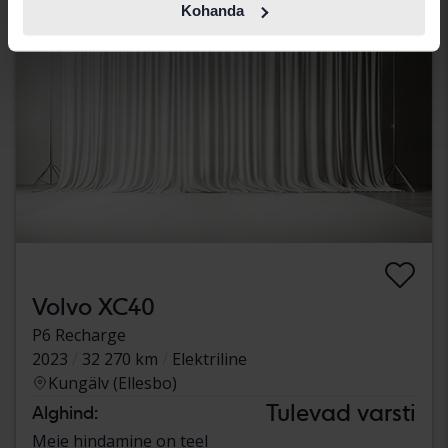
Kohanda
Volvo XC40
P6 Recharge
2023
32 270 km
Elektriline
Kungälv (Ellesbo)
Tulevad varsti
Alghind:
Meie hindamine on teel