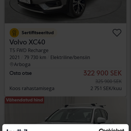
Sertifitseeritud
Volvo XC40
T5 FWD Recharge
2021
79 730 km
Elektriline/bensiin
Arboga
322 900 SEK
Osta otse
325 900 SEK
Koos rahastamisega
2 751 SEK/kuu
Vähendatud hind