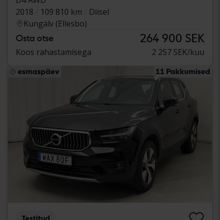
2018
109 810 km
Diisel
Kungälv (Ellesbo)
264 900 SEK
Osta otse
Koos rahastamisega
2 257 SEK/kuu
esmaspäev
11 Pakkumised
Testitud