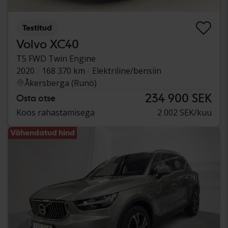
Testitud
Volvo XC40
T5 FWD Twin Engine
2020
168 370 km
Elektriline/bensiin
Åkersberga (Runö)
234 900 SEK
Osta otse
Koos rahastamisega
2 002 SEK/kuu
Vähendatud hind