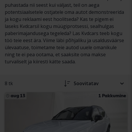
puhastada nii seest kui väljast, teil on aega
potentsiaalsetele ostjatele oma autot demonstreerida
ja kogu reklaami eest hoolitseda? Kas te pigem ei
laseks Kvdcarsil kogu müügiprotsessi, sealhulgas
paberimajandusega tegeleda? Las Kvdcars teeb kogu
töö teie eest ära. Viime läbi põhjaliku ja usaldusväärse
ülevaatuse, toimetame teie autod uuele omanikule
ning te ei pea ootama, et saaksite oma makse
turvaliselt ja kiiresti kätte saada.
8 tk
Soovitatav
aug 13
1 Pakkumine