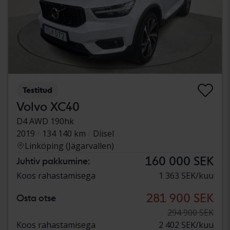
Testitud
Volvo XC40
D4 AWD 190hk
2019
134 140 km
Diisel
Linköping (Jägarvallen)
160 000 SEK
Juhtiv pakkumine:
Koos rahastamisega
1 363 SEK/kuu
281 900 SEK
Osta otse
294 900 SEK
Koos rahastamisega
2 402 SEK/kuu