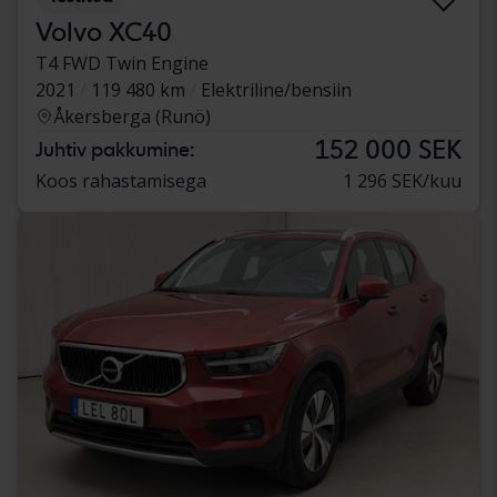
Volvo XC40
T4 FWD Twin Engine
2021
119 480 km
Elektriline/bensiin
Åkersberga (Runö)
152 000 SEK
Juhtiv pakkumine:
Koos rahastamisega
1 296 SEK/kuu