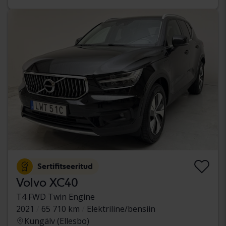
Sertifitseeritud
Volvo XC40
T4 FWD Twin Engine
2021
65 710 km
Elektriline/bensiin
Kungälv (Ellesbo)