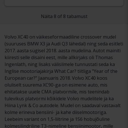
Näita 8 of 8 tabamust
Volvo XC40 on väikeseformaadiline crossover mudel
(suuruses BMW X3 ja Audi Q3 lähedal) ning seda esitleti
2017. aasta sügisel 2018. aasta mudelina. Autot mainiti
kiiresti selle disaini eest, mille allkirjaks oli Thomas
Ingenlath, ning lisaks välisilmele tunnustati seda ka
Inglise mootoriajakirja What Car? tiitliga "Year of the
European car?" Jaanuaris 2018. Volvo XC40 koos
oluliselt suurema XC90-ga on esimene auto, mis
ehitatakse uuele CMA platvormile, mis teenindab
tulevikus platvormi kõikidele Volvo mudelitele ja ka
Hiina Lynk & Co autodele. Mudel on saadaval vastavalt
kolme erineva bensiini- ja kahe diiselmootoriga.
Leebeim variant on 1,5-liitrine ja 156 hobujõuline
kolmesilindriline T3-nimeline bensiinimootor, mille