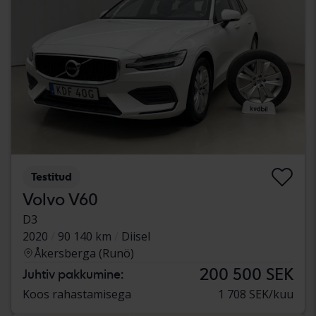
Testitud
Volvo V60
D3
2020
90 140 km
Diisel
Åkersberga (Runö)
200 500 SEK
Juhtiv pakkumine:
Koos rahastamisega
1 708 SEK/kuu