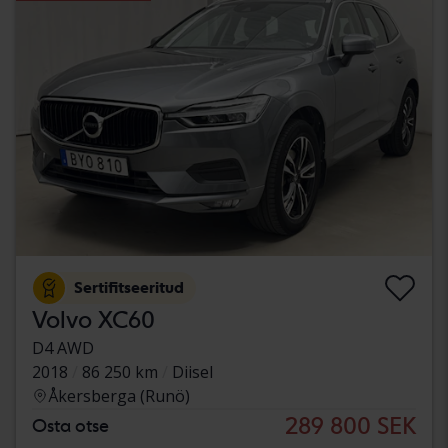
Sertifitseeritud
Volvo XC60
D4 AWD
2018
86 250 km
Diisel
Åkersberga (Runö)
289 800 SEK
Osta otse