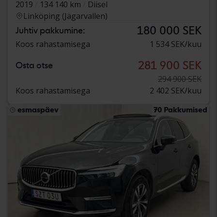
2019
134 140 km
Diisel
Linköping (Jägarvallen)
180 000 SEK
Juhtiv pakkumine:
Koos rahastamisega
1 534 SEK/kuu
281 900 SEK
Osta otse
294 900 SEK
Koos rahastamisega
2 402 SEK/kuu
esmaspäev
70 Pakkumised