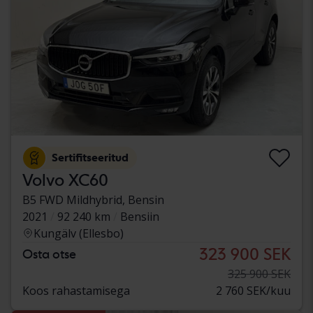
Sertifitseeritud
Volvo XC60
B5 FWD Mildhybrid, Bensin
2021
92 240 km
Bensiin
Kungälv (Ellesbo)
323 900 SEK
Osta otse
325 900 SEK
Koos rahastamisega
2 760 SEK/kuu