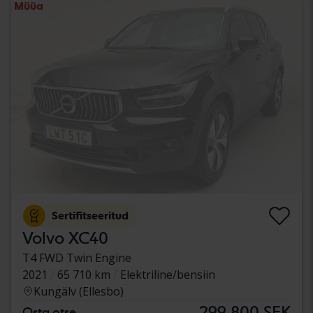
Müüa
Sertifitseeritud
Volvo XC40
T4 FWD Twin Engine
2021
65 710 km
Elektriline/bensiin
Kungälv (Ellesbo)
299 800 SEK
Osta otse