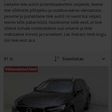
näitame teie autot potentsiaalsetele ostjatele, teeme
teie sõidukile põhjaliku ja usaldusväärse ülevaatuse,
peseme ja puhastame teie autot nii seest kui väljast,
teeme kõik paberitööd, hoolitseme selle eest, et teie
sõiduk kohale toimetatakse uus omanik ja teile
makstakse kiiresti ja turvaliselt. Las Kvdcars teeb kogu
töö teie eest ära.
81 tk
Soovitatav
Vähendatud hind