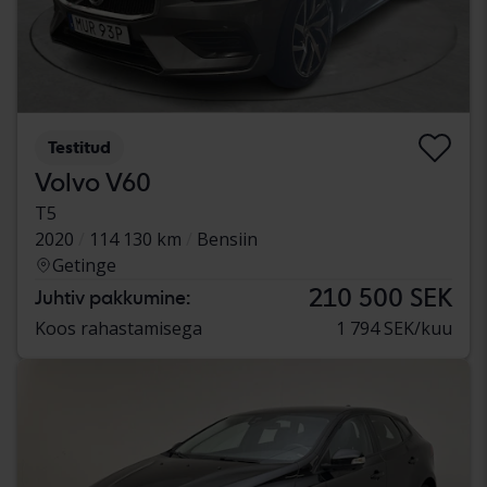
Testitud
Volvo V60
T5
2020
114 130 km
Bensiin
Getinge
210 500 SEK
Juhtiv pakkumine:
Koos rahastamisega
1 794 SEK/kuu