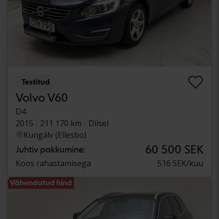
Testitud
Volvo V60
D4
2015
211 170 km
Diisel
Kungälv (Ellesbo)
60 500 SEK
Juhtiv pakkumine:
Koos rahastamisega
516 SEK/kuu
Vähendatud hind