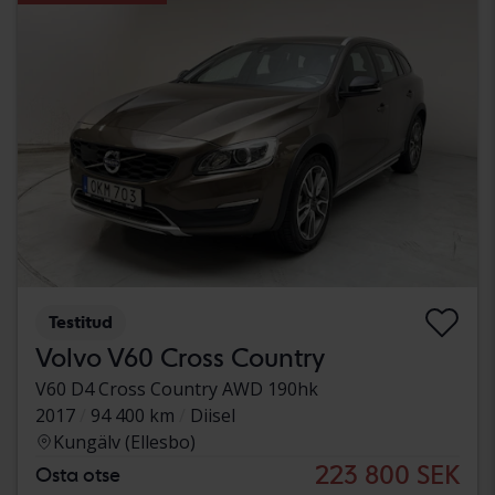
Testitud
Volvo V60 Cross Country
V60 D4 Cross Country AWD 190hk
2017
94 400 km
Diisel
Kungälv (Ellesbo)
223 800 SEK
Osta otse