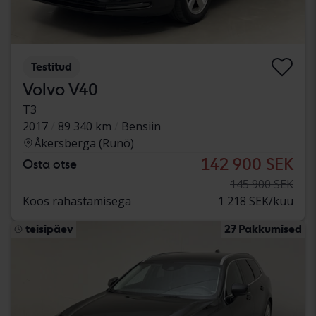
Testitud
Volvo V40
T3
2017
89 340 km
Bensiin
Åkersberga (Runö)
142 900 SEK
Osta otse
145 900 SEK
Koos rahastamisega
1 218 SEK/kuu
teisipäev
27 Pakkumised