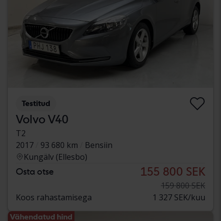
Testitud
Volvo V40
T2
2017
93 680 km
Bensiin
Kungälv (Ellesbo)
155 800 SEK
Osta otse
159 800 SEK
Koos rahastamisega
1 327 SEK/kuu
Vähendatud hind