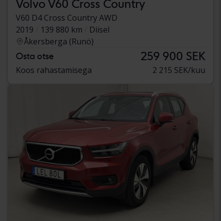
Volvo V60 Cross Country
V60 D4 Cross Country AWD
2019
139 880 km
Diisel
Åkersberga (Runö)
259 900 SEK
Osta otse
Koos rahastamisega
2 215 SEK/kuu