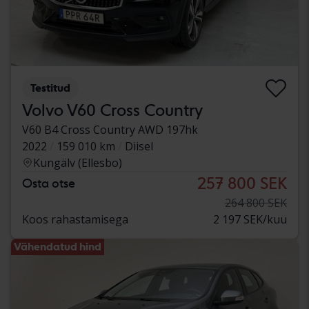
Testitud
Volvo V60 Cross Country
V60 B4 Cross Country AWD 197hk
2022
159 010 km
Diisel
Kungälv (Ellesbo)
257 800 SEK
Osta otse
264 800 SEK
Koos rahastamisega
2 197 SEK/kuu
Vähendatud hind