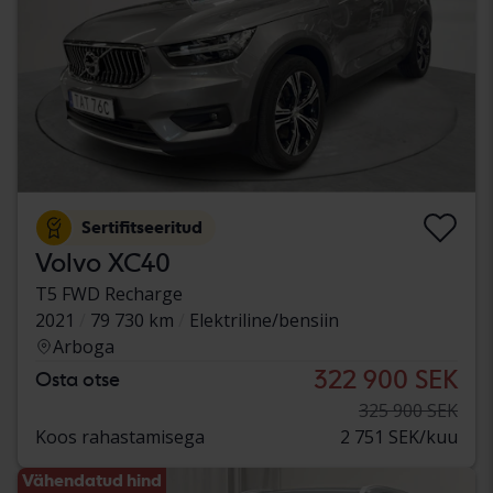
Sertifitseeritud
Volvo XC40
T5 FWD Recharge
2021
79 730 km
Elektriline/bensiin
Arboga
322 900 SEK
Osta otse
325 900 SEK
Koos rahastamisega
2 751 SEK/kuu
Vähendatud hind