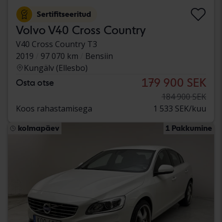
Sertifitseeritud
Volvo V40 Cross Country
V40 Cross Country T3
2019
97 070 km
Bensiin
Kungälv (Ellesbo)
179 900 SEK
Osta otse
184 900 SEK
Koos rahastamisega
1 533 SEK/kuu
kolmapäev
1 Pakkumine