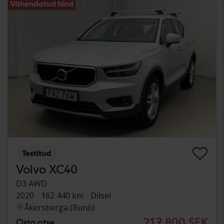
Vähendatud hind
Testitud
Volvo XC40
D3 AWD
2020
162 440 km
Diisel
Åkersberga (Runö)
217 800 SEK
Osta otse