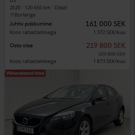
D3
2020
120 650 km
Diisel
Borlänge
161 000 SEK
Juhtiv pakkumine:
Koos rahastamisega
1 372 SEK/kuu
219 800 SEK
Osta otse
229 800 SEK
Koos rahastamisega
1 873 SEK/kuu
Vähendatud hind