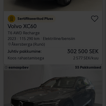
Sertifitseeritud Pluss
Volvo XC60
T6 AWD Recharge
2023
115 290 km
Elektriline/bensiin
Åkersberga (Runö)
302 500 SEK
Juhtiv pakkumine:
Koos rahastamisega
2 577 SEK/kuu
esmaspäev
33 Pakkumised