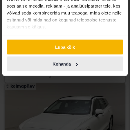
sotsiaalse meedia, reklaami- ja analüüsipartneritele, kes
võivad seda kombineerida muu teabega, mida olete neile
esitanud või mida nad on kogunud teiepoolse teenuste
Testitud
kasutamise käigus.
Volvo V60
D3
Luba kõik
2019
120 250 km
Diisel
Kungälv (Ellesbo)
Kohanda
219 900 SEK
Osta otse
Koos rahastamisega
1 874 SEK/kuu
kolmapäev