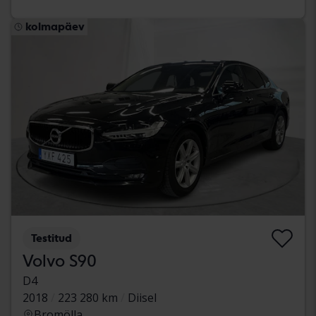
kolmapäev
Testitud
Volvo S90
D4
2018
223 280 km
Diisel
Bromölla