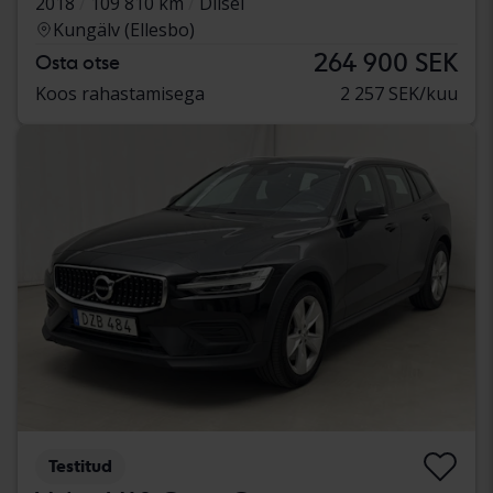
2018
109 810 km
Diisel
Kungälv (Ellesbo)
264 900 SEK
Osta otse
Koos rahastamisega
2 257 SEK/kuu
Testitud