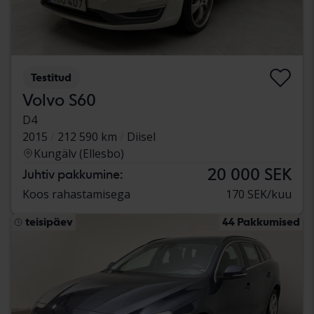
Testitud
Volvo S60
D4
2015
212 590 km
Diisel
Kungälv (Ellesbo)
20 000 SEK
Juhtiv pakkumine:
Koos rahastamisega
170 SEK/kuu
teisipäev
44 Pakkumised