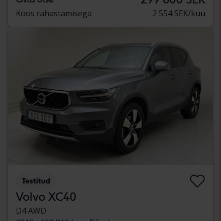
Koos rahastamisega
2 554 SEK/kuu
Testitud
Volvo XC40
D4 AWD