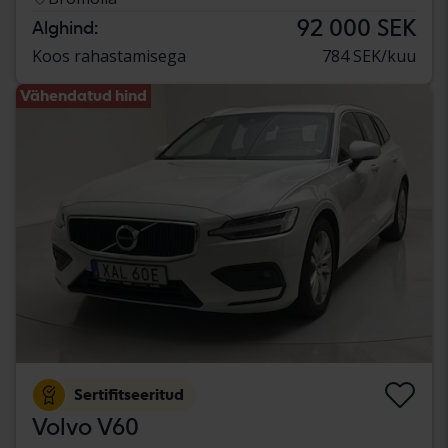
92 000 SEK
Alghind:
Koos rahastamisega
784 SEK/kuu
Vähendatud hind
Sertifitseeritud
Volvo V60