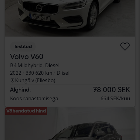
Testitud
Volvo V60
B4 Mildhybrid, Diesel
2022
330 620 km
Diisel
Kungälv (Ellesbo)
78 000 SEK
Alghind:
Koos rahastamisega
664 SEK/kuu
Vähendatud hind