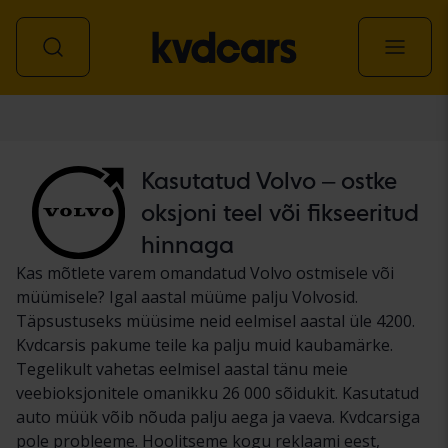
Auto
Kasutatud Volvo – ostke
oksjoni teel või fikseeritud
hinnaga
Kas mõtlete varem omandatud Volvo ostmisele või
müümisele? Igal aastal müüme palju Volvosid.
Täpsustuseks müüsime neid eelmisel aastal üle 4200.
Kvdcarsis pakume teile ka palju muid kaubamärke.
Tegelikult vahetas eelmisel aastal tänu meie
veebioksjonitele omanikku 26 000 sõidukit. Kasutatud
auto müük võib nõuda palju aega ja vaeva. Kvdcarsiga
pole probleeme. Hoolitseme kogu reklaami eest,