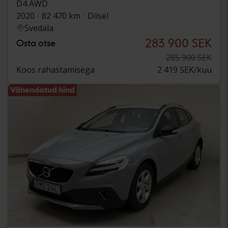
D4 AWD
2020
82 470 km
Diisel
Svedala
283 900 SEK
Osta otse
285 900 SEK
Koos rahastamisega
2 419 SEK/kuu
Vähendatud hind