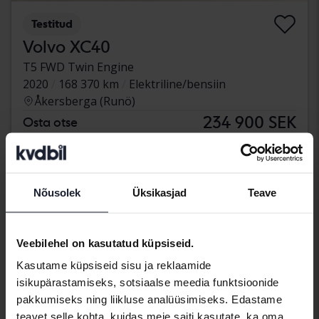
Testitud
Volvo XC40
T5 FWD Twin Engine
2020
168 370 km
Elektriline/bensiin
Åkersberga (Runö)
234 900 SEK
Osta otse
Koos rahastamisega
2 002 SEK/kuu
Nõusolek
Üksikasjad
Teave
Veebilehel on kasutatud küpsiseid.
Kasutame küpsiseid sisu ja reklaamide
isikupärastamiseks, sotsiaalse meedia funktsioonide
pakkumiseks ning liikluse analüüsimiseks. Edastame
teavet selle kohta, kuidas meie saiti kasutate, ka oma