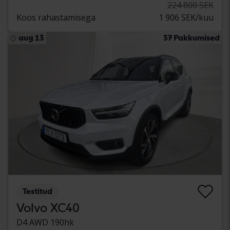
224 800 SEK
Koos rahastamisega
1 906 SEK/kuu
aug 13
37 Pakkumised
Testitud
Volvo XC40
D4 AWD 190hk