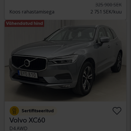
325 900 SEK
Koos rahastamisega
2 751 SEK/kuu
Vähendatud hind
Sertifitseeritud
Volvo XC60
D4 AWD