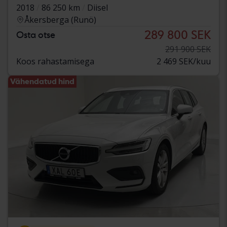
2018
86 250 km
Diisel
Åkersberga (Runö)
289 800 SEK
Osta otse
291 900 SEK
Koos rahastamisega
2 469 SEK/kuu
Vähendatud hind