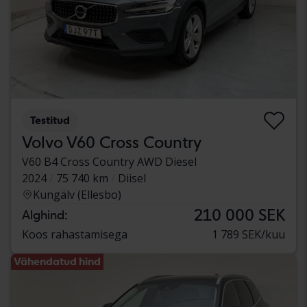
Testitud
Volvo V60 Cross Country
V60 B4 Cross Country AWD Diesel
2024
75 740 km
Diisel
Kungälv (Ellesbo)
210 000 SEK
Alghind:
Koos rahastamisega
1 789 SEK/kuu
Vähendatud hind