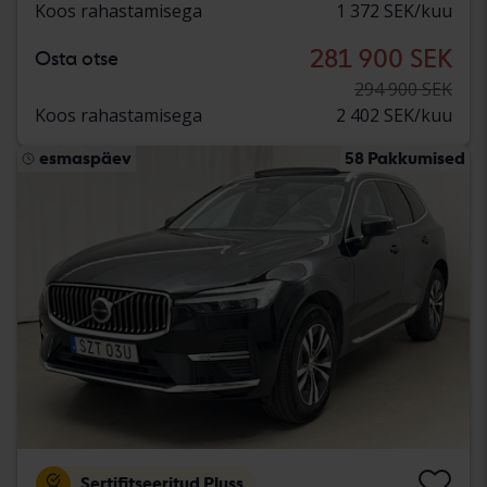
Koos rahastamisega
1 372 SEK/kuu
281 900 SEK
Osta otse
294 900 SEK
Koos rahastamisega
2 402 SEK/kuu
esmaspäev
58 Pakkumised
Sertifitseeritud Pluss