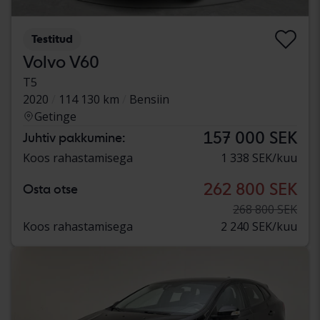
Testitud
Volvo V60
T5
2020
114 130 km
Bensiin
Getinge
157 000 SEK
Juhtiv pakkumine:
Koos rahastamisega
1 338 SEK/kuu
262 800 SEK
Osta otse
268 800 SEK
Koos rahastamisega
2 240 SEK/kuu