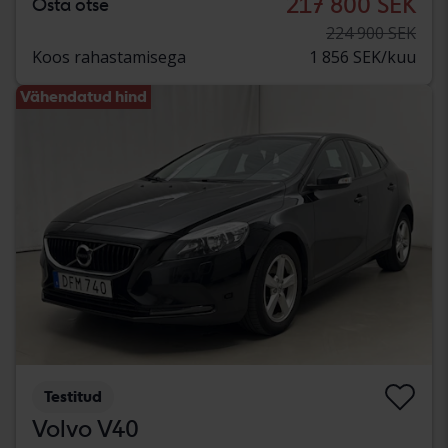
217 800 SEK
Osta otse
224 900 SEK
Koos rahastamisega
1 856 SEK/kuu
Vähendatud hind
Testitud
Volvo V40