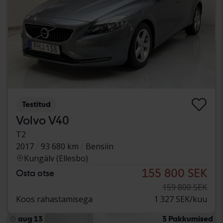
Testitud
Volvo V40
T2
2017
93 680 km
Bensiin
Kungälv (Ellesbo)
155 800 SEK
Osta otse
159 800 SEK
Koos rahastamisega
1 327 SEK/kuu
aug 13
3 Pakkumised