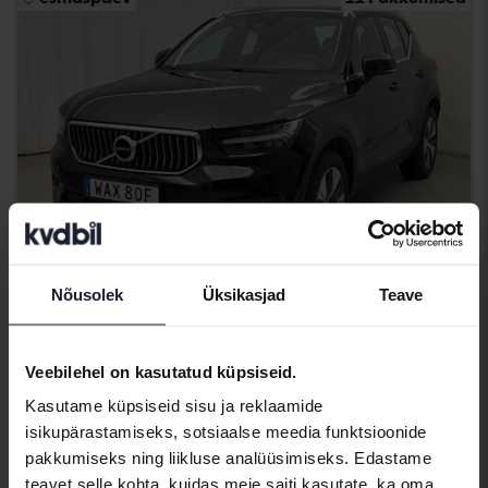
Nõusolek
Üksikasjad
Teave
Testitud
Volvo XC40
Veebilehel on kasutatud küpsiseid.
T4 FWD Twin Engine
Kasutame küpsiseid sisu ja reklaamide
2021
119 480 km
Elektriline/bensiin
isikupärastamiseks, sotsiaalse meedia funktsioonide
Åkersberga (Runö)
pakkumiseks ning liikluse analüüsimiseks. Edastame
152 000 SEK
Juhtiv pakkumine:
teavet selle kohta, kuidas meie saiti kasutate, ka oma