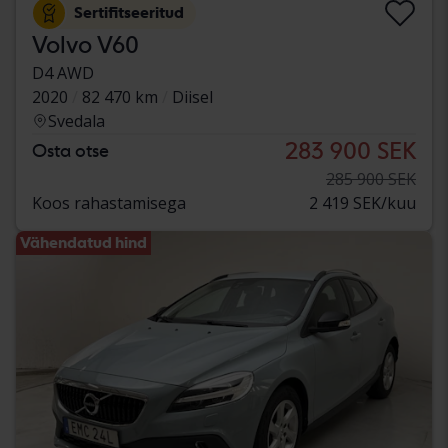
Sertifitseeritud
Volvo V60
D4 AWD
2020
82 470 km
Diisel
Svedala
283 900 SEK
Osta otse
285 900 SEK
Koos rahastamisega
2 419 SEK/kuu
Vähendatud hind