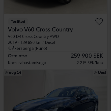
Testitud
Volvo V60 Cross Country
V60 D4 Cross Country AWD
2019
139 880 km
Diisel
Åkersberga (Runö)
259 900 SEK
Osta otse
Koos rahastamisega
2 215 SEK/kuu
aug 14
Uus!