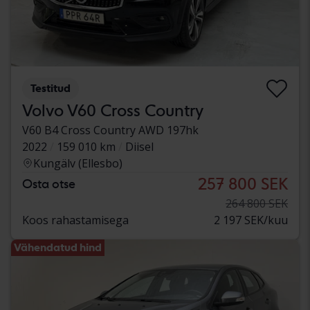
Testitud
Volvo V60 Cross Country
V60 B4 Cross Country AWD 197hk
2022
159 010 km
Diisel
Kungälv (Ellesbo)
257 800 SEK
Osta otse
264 800 SEK
Koos rahastamisega
2 197 SEK/kuu
Vähendatud hind