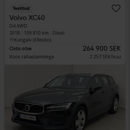
Testitud
Volvo XC40
D4 AWD
2018
109 810 km
Diisel
Kungälv (Ellesbo)
264 900 SEK
Osta otse
Koos rahastamisega
2 257 SEK/kuu