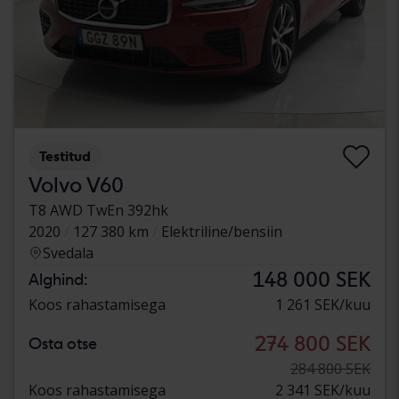
Testitud
Volvo V60
T8 AWD TwEn 392hk
2020
127 380 km
Elektriline/bensiin
Svedala
148 000 SEK
Alghind:
Koos rahastamisega
1 261 SEK/kuu
274 800 SEK
Osta otse
284 800 SEK
Koos rahastamisega
2 341 SEK/kuu