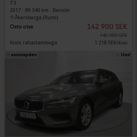
T3
2017
89 340 km
Bensiin
Åkersberga (Runö)
142 900 SEK
Osta otse
145 900 SEK
Koos rahastamisega
1 218 SEK/kuu
esmaspäev
Uus!