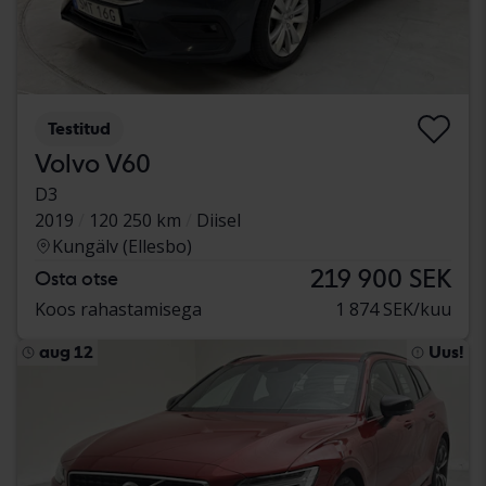
Testitud
Volvo V60
D3
2019
120 250 km
Diisel
Kungälv (Ellesbo)
219 900 SEK
Osta otse
Koos rahastamisega
1 874 SEK/kuu
aug 12
Uus!