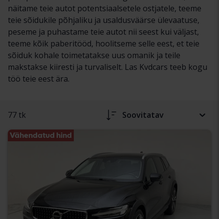
näitame teie autot potentsiaalsetele ostjatele, teeme
teie sõidukile põhjaliku ja usaldusväärse ülevaatuse,
peseme ja puhastame teie autot nii seest kui väljast,
teeme kõik paberitööd, hoolitseme selle eest, et teie
sõiduk kohale toimetatakse uus omanik ja teile
makstakse kiiresti ja turvaliselt. Las Kvdcars teeb kogu
töö teie eest ära.
77 tk
Soovitatav
Vähendatud hind