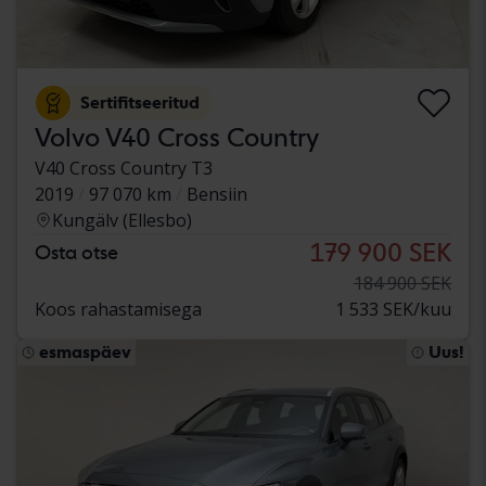
Sertifitseeritud
Volvo V40 Cross Country
V40 Cross Country T3
2019
97 070 km
Bensiin
Kungälv (Ellesbo)
179 900 SEK
Osta otse
184 900 SEK
Koos rahastamisega
1 533 SEK/kuu
esmaspäev
Uus!