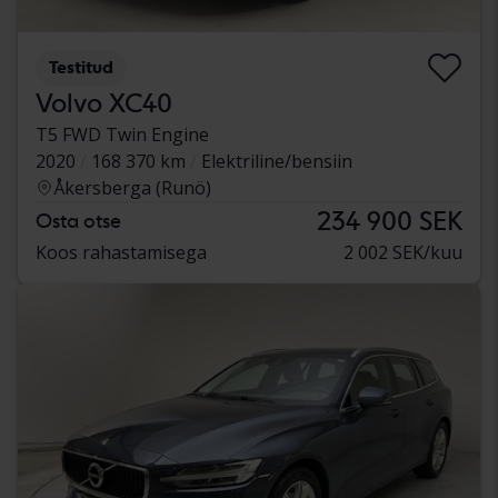
Testitud
Volvo XC40
T5 FWD Twin Engine
2020
168 370 km
Elektriline/bensiin
Åkersberga (Runö)
234 900 SEK
Osta otse
Koos rahastamisega
2 002 SEK/kuu