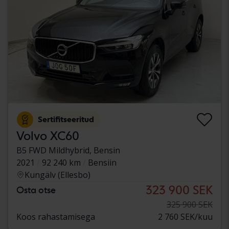
Sertifitseeritud
Volvo XC60
B5 FWD Mildhybrid, Bensin
2021
92 240 km
Bensiin
Kungälv (Ellesbo)
323 900 SEK
Osta otse
325 900 SEK
Koos rahastamisega
2 760 SEK/kuu