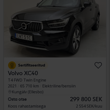
Sertifitseeritud
Volvo XC40
T4 FWD Twin Engine
2021
65 710 km
Elektriline/bensiin
Kungälv (Ellesbo)
299 800 SEK
Osta otse
Koos rahastamisega
2 554 SEK/kuu