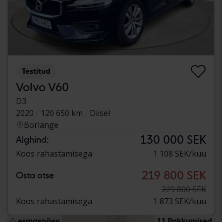
Testitud
Volvo V60
D3
2020
120 650 km
Diisel
Borlänge
130 000 SEK
Alghind:
Koos rahastamisega
1 108 SEK/kuu
219 800 SEK
Osta otse
229 800 SEK
Koos rahastamisega
1 873 SEK/kuu
esmaspäev
11 Pakkumised