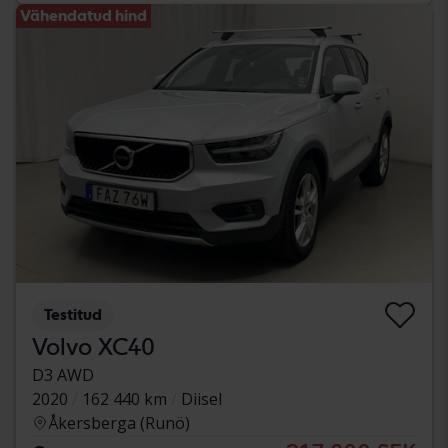
Vähendatud hind
Testitud
Volvo XC40
D3 AWD
2020
162 440 km
Diisel
Åkersberga (Runö)