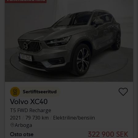
Sertifitseeritud
Volvo XC40
T5 FWD Recharge
2021
79 730 km
Elektriline/bensiin
Arboga
322 900 SEK
Osta otse