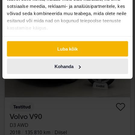
Koos rahastamisega
1 296 SEK/kuu
sotsiaalse meedia, reklaami- ja analüüsipartneritele, kes
võivad seda kombineerida muu teabega, mida olete neile
aug 14
Uus!
esitanud või mida nad on kogunud teiepoolse teenuste
kasutamise käigus.
Luba kõik
Kohanda
Testitud
Volvo V90
D3 AWD
2018
135 810 km
Diisel