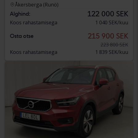
Åkersberga (Runö)
122 000 SEK
Alghind:
Koos rahastamisega
1 040 SEK/kuu
215 900 SEK
Osta otse
223 800 SEK
Koos rahastamisega
1 839 SEK/kuu