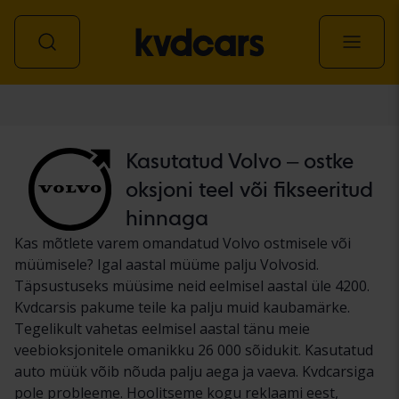
Auto
Kasutatud Volvo – ostke
oksjoni teel või fikseeritud
hinnaga
Kas mõtlete varem omandatud Volvo ostmisele või
müümisele? Igal aastal müüme palju Volvosid.
Täpsustuseks müüsime neid eelmisel aastal üle 4200.
Kvdcarsis pakume teile ka palju muid kaubamärke.
Tegelikult vahetas eelmisel aastal tänu meie
veebioksjonitele omanikku 26 000 sõidukit. Kasutatud
auto müük võib nõuda palju aega ja vaeva. Kvdcarsiga
pole probleeme. Hoolitseme kogu reklaami eest,