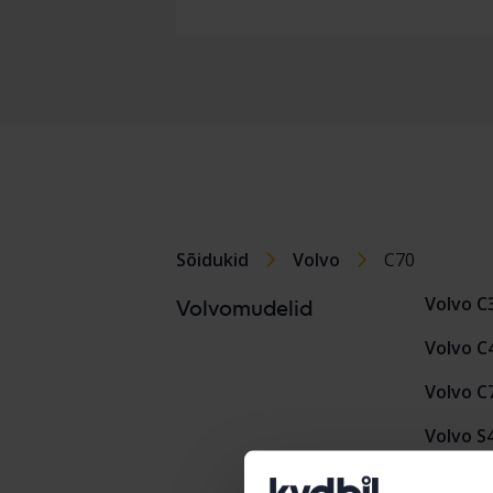
Sõidukid
Volvo
C70
Volvo C
Volvomudelid
Volvo C
Volvo C
Volvo S