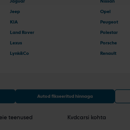
Jaguar
Nissan
Jeep
Opel
KIA
Peugeot
Land Rover
Polestar
Lexus
Porsche
Lynk&Co
Renault
Autod fikseeritud hinnaga
eie teenused
Kvdcarsi kohta