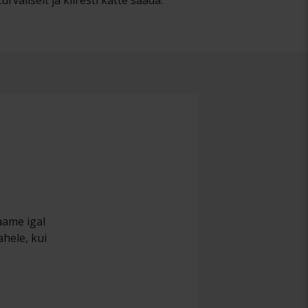
aliselt ja kiiresti kätte saada.
aame igal
ahele, kui