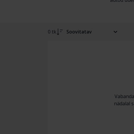
autod uuel
0 tk
Soovitatav
Vabandam
nädalal s