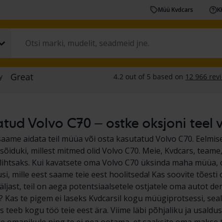
Müü Kvdcars
K
tud Volvo C70 – ostke oksjoni teel 
saame aidata teil müüa või osta kasutatud Volvo C70. Eelmi
 sõiduki, millest mitmed olid Volvo C70. Meie, Kvdcars, tea
a lihtsaks. Kui kavatsete oma Volvo C70 üksinda maha müüa, 
si, mille eest saame teie eest hoolitseda! Kas soovite tõesti
väljast, teil on aega potentsiaalsetele ostjatele oma autot 
? Kas te pigem ei laseks Kvdcarsil kogu müügiprotsessi, s
s teeb kogu töö teie eest ära. Viime läbi põhjaliku ja usald