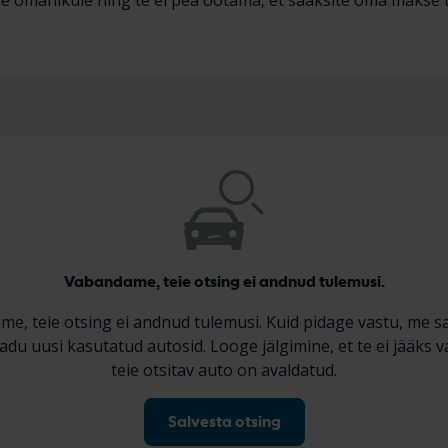
e omanikule ning te ei pea ootama, et saaksite oma makse turv
Vabandame, teie otsing ei andnud tulemusi.
e, teie otsing ei andnud tulemusi. Kuid pidage vastu, me s
adu uusi kasutatud autosid. Looge jälgimine, et te ei jääks v
teie otsitav auto on avaldatud.
Salvesta otsing