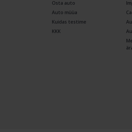
Osta auto
Im
Auto müüa
Ca
Kuidas testime
Au
KKK
Au
Me
är