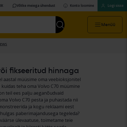
KK
Võtke meiega ühendust
Konto loomine
Logi sisse
Menüü
või fikseeritud hinnaga
sel aastal müüsime oma veebioksjonitel
me, kuidas teha oma Volvo C70 müümine
on teil ees palju aeganõudvaid
 oma Volvo C70 pesta ja puhastada nii
demonstreerida ja kogu reklaami eest
ealhulgas paberimajandusega tegeleda?
usväärse ülevaatuse, toimetame teie