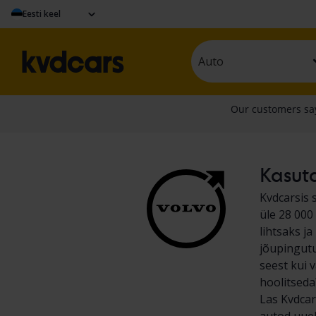
Eesti keel
Auto
Kasuta
Kvdcarsis 
üle 28 000
lihtsaks j
jõupingutu
seest kui 
hoolitseda
Las Kvdcar