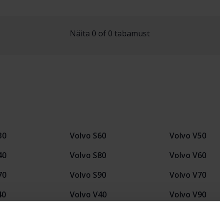
Näita 0 of 0 tabamust
30
Volvo S60
Volvo V50
40
Volvo S80
Volvo V60
70
Volvo S90
Volvo V70
40
Volvo V40
Volvo V90