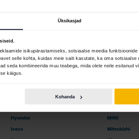
Üksikasjad
siseid.
Automargid
eklaamide isikupärastamiseks, sotsiaalse meedia funktsioonide 
vet selle kohta, kuidas meie saiti kasutate, ka oma sotsiaalse 
ivad seda kombineerida muu teabega, mida olete neile esitanud 
Ferrari
Maserati
se käigus.
Fiat
Mazda
Ford
Mercedes
Kohanda
Honda
MG
Hyundai
MINI
Iveco
Mitsubishi