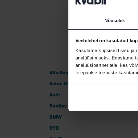
Nõusolek
Veebilehel on kasutatud küp
Kasutame küpsiseid sisu ja r
analüüsimiseks. Edastame tea
analüüsipartneritele, kes võ
Alfa Romeo
teiepoolse teenuste kasutami
Aston Martin
Audi
Bentley
BMW
BYD