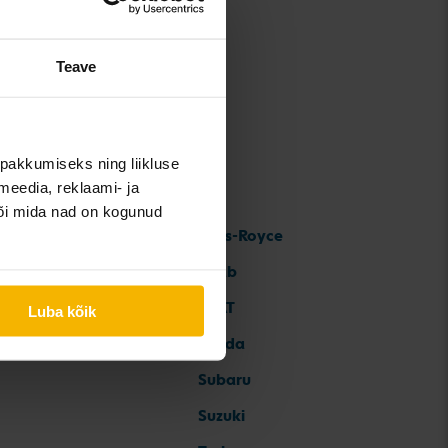
Teave
pakkumiseks ning liikluse
meedia, reklaami- ja
või mida nad on kogunud
Rolls-Royce
Saab
SEAT
Luba kõik
Skoda
Subaru
Suzuki