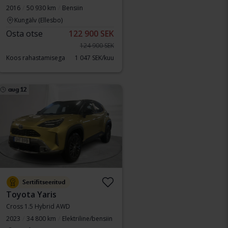
2016
50 930 km
Bensiin
Kungälv (Ellesbo)
Osta otse
122 900 SEK
124 900 SEK
Koos rahastamisega
1 047 SEK/kuu
aug 12
Sertifitseeritud
Toyota Yaris
Cross 1.5 Hybrid AWD
2023
34 800 km
Elektriline/bensiin