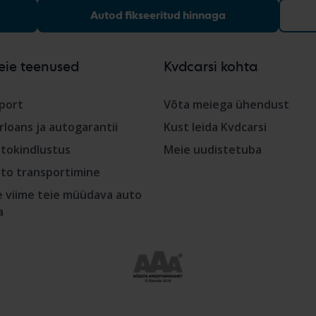
Autod fikseeritud hinnaga
eie teenused
Kvdcarsi kohta
port
Võta meiega ühendust
rloans ja autogarantii
Kust leida Kvdcarsi
tokindlustus
Meie uudistetuba
to transportimine
 viime teie müüdava auto
a