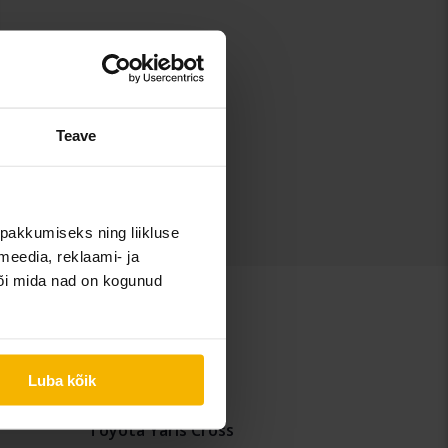
Teave
pakkumiseks ning liikluse
meedia, reklaami- ja
või mida nad on kogunud
Luba kõik
Toyota Yaris Cross