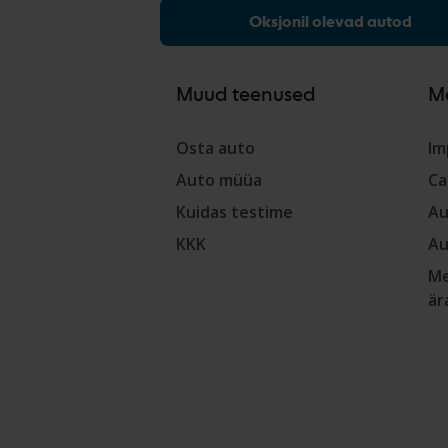
Oksjonil olevad autod
Muud teenused
M
Osta auto
Im
Auto müüa
Ca
Kuidas testime
Au
KKK
Au
Me
är