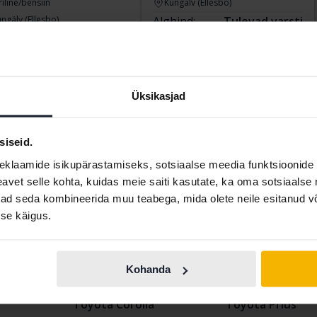
riline/bensiin
Kungälv (Ellesbo)
ngälv (Ellesbo)
Alghind:
Tulevad varsti
tiv
89 000
Meie hindamine on teel
kumine:
SEK
 rahastamisega
758 SEK/kuu
Üksikasjad
siseid.
Näita 11 of 11 tabamust
eklaamide isikupärastamiseks, sotsiaalse meedia funktsioonide 
vet selle kohta, kuidas meie saiti kasutate, ka oma sotsiaalse 
ivad seda kombineerida muu teabega, mida olete neile esitanud 
se käigus.
Kohanda
Toyota Corolla
Toyota Prius