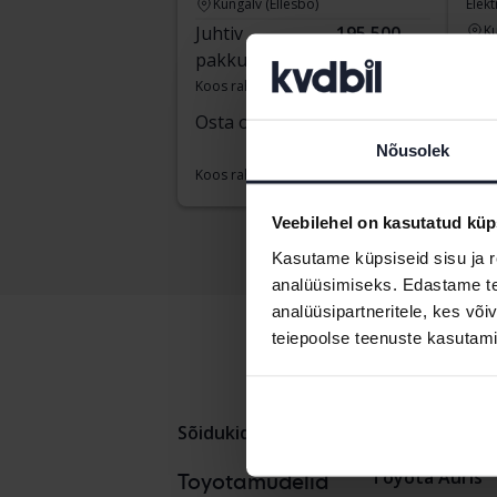
Kungälv (Ellesbo)
Elekt
Juhtiv
195 500
Ku
pakkumine:
SEK
Juh
pak
Koos rahastamisega
1 666 SEK/kuu
Koos
Osta otse
229 900 SEK
234 900 SEK
Nõusolek
Koos rahastamisega
1 959 SEK/kuu
Veebilehel on kasutatud küp
Kasutame küpsiseid sisu ja r
analüüsimiseks. Edastame tea
analüüsipartneritele, kes võ
teiepoolse teenuste kasutami
Sõidukid
Toyota
Yaris
Toyota Auris
Toyotamudelid