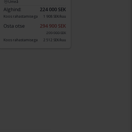
Umeå
Alghind:
224 000 SEK
Koos rahastamisega
1 908 SEK/kuu
Osta otse
294 900 SEK
299 900 SEK
Koos rahastamisega
2 512 SEK/kuu