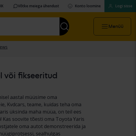
KK
Võtke meiega ühendust
Konto loomine
Logi sisse
Menüü
 või fikseeritud
lmisel aastal müüsime oma
Meie, Kvdcars, teame, kuidas teha oma
Yaris üksinda maha müüa, on teil ees
! Kas soovite tõesti oma Toyota Yaris
e ostjatele oma autot demonstreerida ja
 müügiprotsessi, sealhulgas