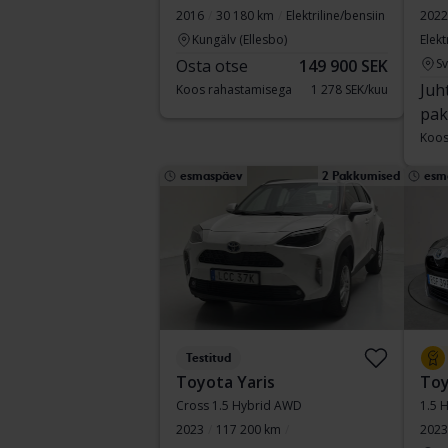
2016
30 180 km
Elektriline/bensiin
2022
Kungälv (Ellesbo)
Elekt
Osta otse
149 900 SEK
S
Juh
Koos rahastamisega
1 278 SEK/kuu
pak
Koos
esmaspäev
2 Pakkumised
esm
Testitud
Toyota Yaris
Toy
Cross 1.5 Hybrid AWD
1.5 
2023
117 200 km
2023