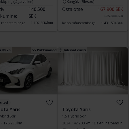
nköping (Jägarvallen)
Kungälv (Ellesbo)
tiv
140 500
Osta otse
167 900 SEK
kumine:
SEK
175 900 SEK
 rahastamisega
1 197 SEK/kuu
Koos rahastamisega
1 431 SEK/kuu
a 08:28
33 Pakkumised
Tulevad varsti
titud
ota Yaris
Toyota Yaris
Hybrid 5dr
1.5 Hybrid 5dr
176 930 km
2024
42 200 km
Elektriline/bensiin