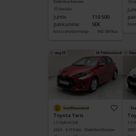
Elektriline/bensiin
Li
Svedala
Juh
Juhtiv
110 500
pak
pakkumine:
SEK
Koos
Koos rahastamisega
942 SEK/kuu
aug 11
16 Pakkumised
Tän
Sertifitseeritud
Tes
Toyota Yaris
Toy
1.5 Hybrid 5dr
1.5 
2024
6 310 km
Elektriline/bensiin
2021