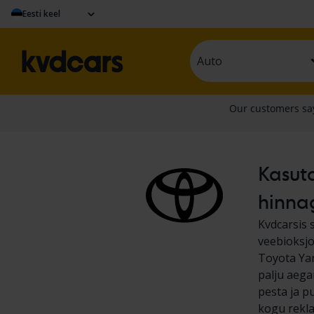
Eesti keel
Auto
Kasuta
hinna
Kvdcarsis 
veebioksjo
Toyota Yar
palju aega
pesta ja p
kogu rekla