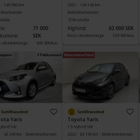
149 990 km
2021
144 140 km
riline/bensiin
Elektriline/bensiin
vedala
Bromölla
tiv
71 000
Alghind:
62 000 SEK
kumine:
SEK
Koos rahastamisega
529 SEK/kuu
 rahastamisega
605 SEK/kuu
aspäev
7 Pakkumised
Vähendatud hind
Sertifitseeritud
Sertifitseeritud
ota Yaris
Toyota Yaris
Hybrid 5dr
1.5 Hybrid 5dr
42 340 km
Elektriline/bensiin
2022
83 190 km
Elektriline/bensiin