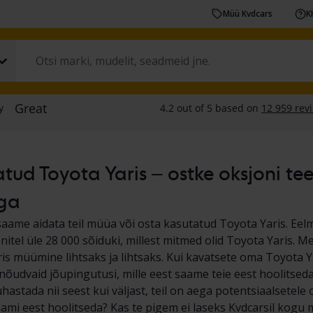
Müü Kvdcars
K
tud Toyota Yaris – ostke oksjoni teel
ga
saame aidata teil müüa või osta kasutatud Toyota Yaris. Ee
nitel üle 28 000 sõiduki, millest mitmed olid Toyota Yaris. 
is müümine lihtsaks ja lihtsaks. Kui kavatsete oma Toyota 
nõudvaid jõupingutusi, mille eest saame teie eest hoolitseda
uhastada nii seest kui väljast, teil on aega potentsiaalsetel
ami eest hoolitseda? Kas te pigem ei laseks Kvdcarsil kogu