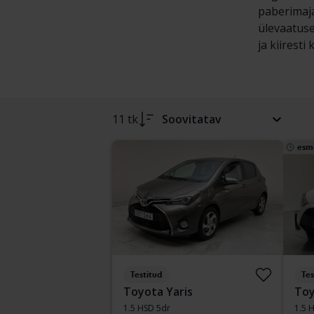
paberimaja
ülevaatuse
ja kiiresti
11 tk
Soovitatav
esm
Testitud
Tes
Toyota Yaris
Toy
1.5 HSD 5dr
1.5 