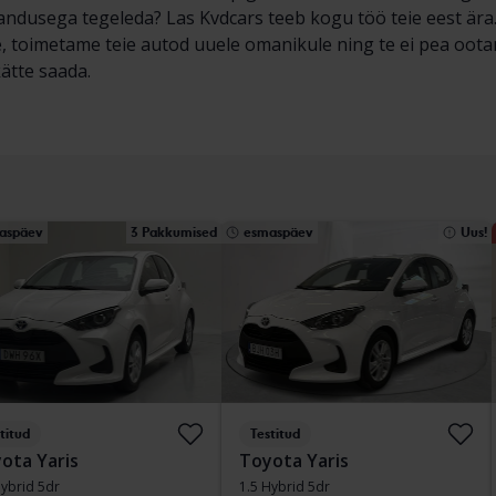
ndusega tegeleda? Las Kvdcars teeb kogu töö teie eest ära. 
, toimetame teie autod uuele omanikule ning te ei pea oota
 kätte saada.
aspäev
3 Pakkumised
esmaspäev
Uus!
titud
Testitud
ota Yaris
Toyota Yaris
Hybrid 5dr
1.5 Hybrid 5dr