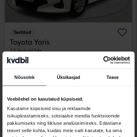
Testitud
Toyota Yaris
1.5 Hybrid 5dr
2021
144 140 km
Elektriline/bensiin
Bromölla
70 500 SEK
Juhtiv pakkumine:
Nõusolek
Üksikasjad
Teave
Koos rahastamisega
601 SEK/kuu
esmaspäev
24 Pakkumised
Veebilehel on kasutatud küpsiseid.
Kasutame küpsiseid sisu ja reklaamide
isikupärastamiseks, sotsiaalse meedia funktsioonide
pakkumiseks ning liikluse analüüsimiseks. Edastame
teavet selle kohta, kuidas meie saiti kasutate, ka oma