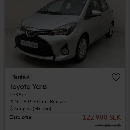
Testitud
Toyota Yaris
1.33 5dr
2016
50 930 km
Bensiin
Kungälv (Ellesbo)
122 900 SEK
Osta otse
124 900 SEK