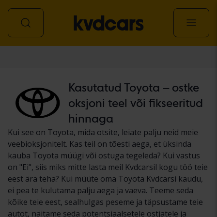
Auto
Kasutatud Toyota – ostke
oksjoni teel või fikseeritud
hinnaga
Kui see on Toyota, mida otsite, leiate palju neid meie
veebioksjonitelt. Kas teil on tõesti aega, et üksinda
kauba Toyota müügi või ostuga tegeleda? Kui vastus
on "Ei", siis miks mitte lasta meil Kvdcarsil kogu töö teie
eest ära teha? Kui müüte oma Toyota Kvdcarsi kaudu,
ei pea te kulutama palju aega ja vaeva. Teeme seda
kõike teie eest, sealhulgas peseme ja täpsustame teie
autot, näitame seda potentsiaalsetele ostjatele ja