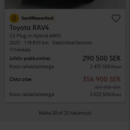
Sertifitseeritud
Toyota RAV4
2.5 Plug-in Hybrid AWDi
2023
118 810 km
Elektriline/bensiin
Svedala
290 500 SEK
Juhtiv pakkumine:
Koos rahastamisega
2 475 SEK/kuu
354 900 SEK
Osta otse
359 900 SEK
Koos rahastamisega
3 023 SEK/kuu
Näita 20 of 20 tabamust