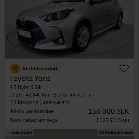
Sertifitseeritud
Toyota Yaris
1.5 Hybrid 5dr
2023
42 340 km
Elektriline/bensiin
Linköping (Jägarvallen)
156 000 SEK
Juhtiv pakkumine:
Koos rahastamisega
1 329 SEK/kuu
teisipäev
48 Pakkumised