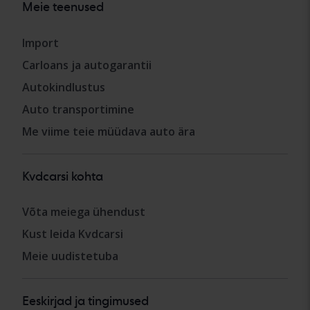
Meie teenused
Import
Carloans ja autogarantii
Autokindlustus
Auto transportimine
Me viime teie müüdava auto ära
Kvdcarsi kohta
Võta meiega ühendust
Kust leida Kvdcarsi
Meie uudistetuba
Eeskirjad ja tingimused