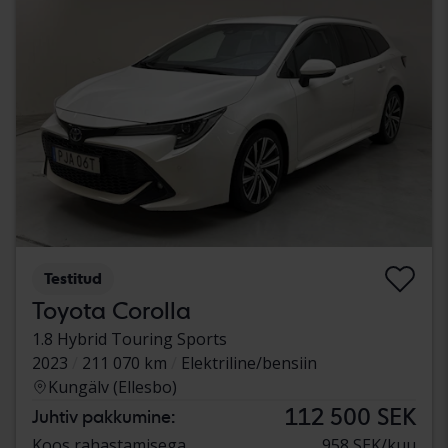
Testitud
Toyota Corolla
1.8 Hybrid Touring Sports
2023
211 070 km
Elektriline/bensiin
Kungälv (Ellesbo)
112 500 SEK
Juhtiv pakkumine:
Koos rahastamisega
958 SEK/kuu