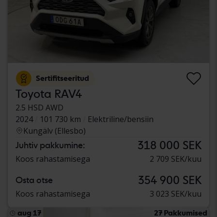
Sertifitseeritud
Toyota RAV4
2.5 HSD AWD
2024
101 730 km
Elektriline/bensiin
Kungälv (Ellesbo)
318 000 SEK
Juhtiv pakkumine:
Koos rahastamisega
2 709 SEK/kuu
354 900 SEK
Osta otse
Koos rahastamisega
3 023 SEK/kuu
aug 17
27 Pakkumised