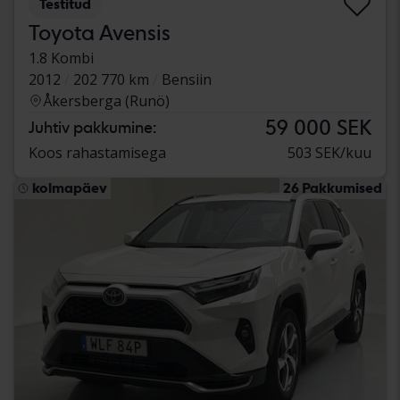
Testitud
Toyota Avensis
1.8 Kombi
2012
202 770 km
Bensiin
Åkersberga (Runö)
59 000 SEK
Juhtiv pakkumine:
Koos rahastamisega
503 SEK/kuu
kolmapäev
26 Pakkumised