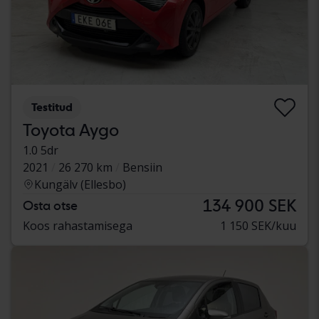
Testitud
Toyota Aygo
1.0 5dr
2021
26 270 km
Bensiin
Kungälv (Ellesbo)
134 900 SEK
Osta otse
Koos rahastamisega
1 150 SEK/kuu