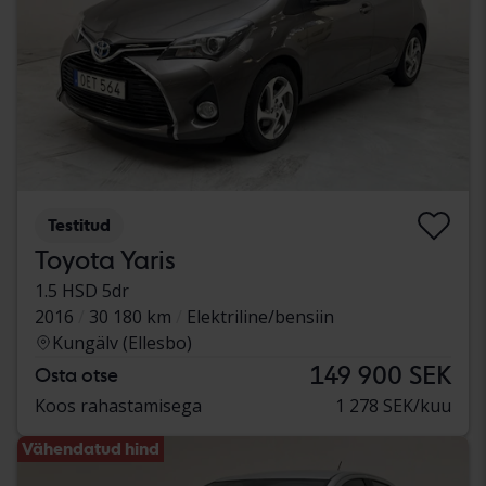
Testitud
Toyota Yaris
1.5 HSD 5dr
2016
30 180 km
Elektriline/bensiin
Kungälv (Ellesbo)
149 900 SEK
Osta otse
Koos rahastamisega
1 278 SEK/kuu
Vähendatud hind