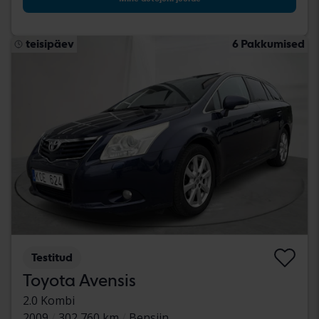
teisipäev
6 Pakkumised
Testitud
Toyota Avensis
2.0 Kombi
2009
302 760 km
Bensiin