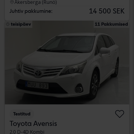
Åkersberga (Runö)
14 500 SEK
Juhtiv pakkumine:
teisipäev
11 Pakkumised
Testitud
Toyota Avensis
2.0 D-4D Kombi