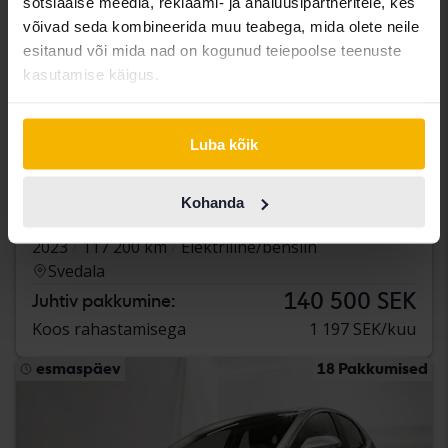
sotsiaalse meedia, reklaami- ja analüüsipartneritele, kes
võivad seda kombineerida muu teabega, mida olete neile
esitanud või mida nad on kogunud teiepoolse teenuste
kasutamise käigus.
Luba kõik
Testitud
Toyota Yaris
Kohanda
Cross 1.5 Hybrid AWD
2023
117 200 km
Elektriline/bensiin
Svedala
140 500 SEK
Juhtiv pakkumine:
Koos rahastamisega
1 197 SEK/kuu
esmaspäev
18 Pakkumised