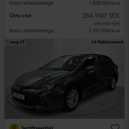
Koos rahastamisega
1 828 SEK/kuu
264 900 SEK
Osta otse
269 900 SEK
Koos rahastamisega
2 257 SEK/kuu
aug 17
14 Pakkumised
Sertifitseeritud