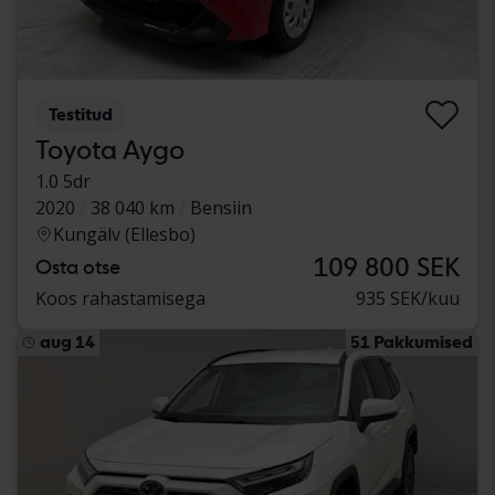
Testitud
Toyota Aygo
1.0 5dr
2020
38 040 km
Bensiin
Kungälv (Ellesbo)
109 800 SEK
Osta otse
Koos rahastamisega
935 SEK/kuu
aug 14
51 Pakkumised