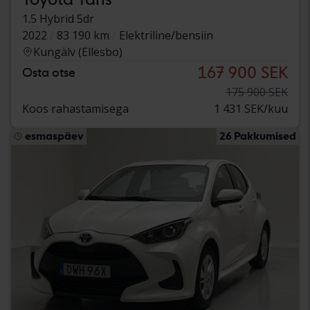
1.5 Hybrid 5dr
2022
83 190 km
Elektriline/bensiin
Kungälv (Ellesbo)
167 900 SEK
Osta otse
175 900 SEK
Koos rahastamisega
1 431 SEK/kuu
esmaspäev
26 Pakkumised