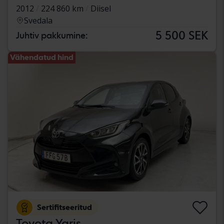
2012
224 860 km
Diisel
Svedala
5 500 SEK
Juhtiv pakkumine:
Vähendatud hind
Sertifitseeritud
Toyota Yaris