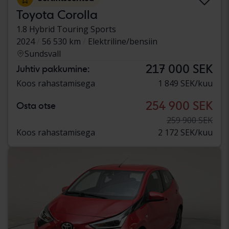
Toyota Corolla
1.8 Hybrid Touring Sports
2024
56 530 km
Elektriline/bensiin
Sundsvall
217 000 SEK
Juhtiv pakkumine:
Koos rahastamisega
1 849 SEK/kuu
254 900 SEK
Osta otse
259 900 SEK
Koos rahastamisega
2 172 SEK/kuu