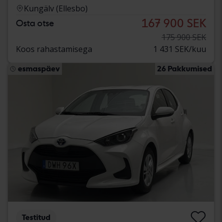
Kungälv (Ellesbo)
167 900 SEK
Osta otse
175 900 SEK
Koos rahastamisega
1 431 SEK/kuu
esmaspäev
26 Pakkumised
Testitud