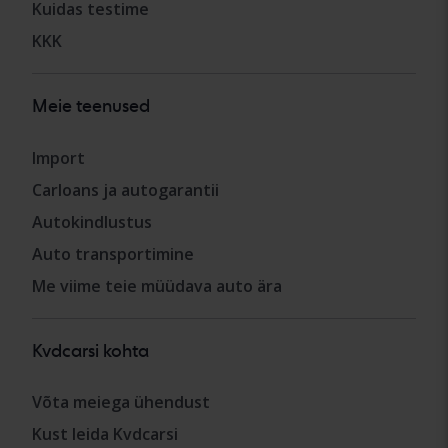
Kuidas testime
KKK
Meie teenused
Import
Carloans ja autogarantii
Autokindlustus
Auto transportimine
Me viime teie müüdava auto ära
Kvdcarsi kohta
Võta meiega ühendust
Kust leida Kvdcarsi