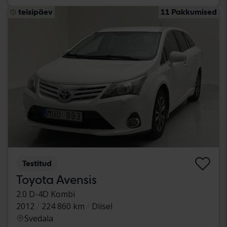
teisipäev
11 Pakkumised
Testitud
Toyota Avensis
2.0 D-4D Kombi
2012
224 860 km
Diisel
Svedala