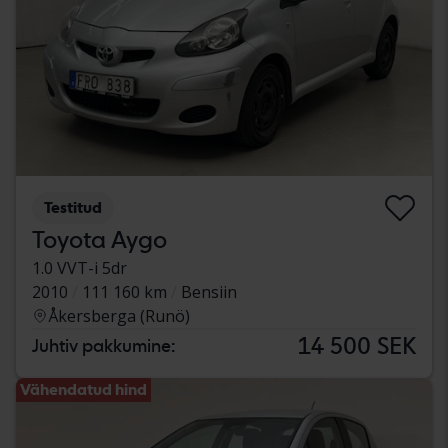
Testitud
Toyota Aygo
1.0 VVT-i 5dr
2010
111 160 km
Bensiin
Åkersberga (Runö)
14 500 SEK
Juhtiv pakkumine:
Vähendatud hind