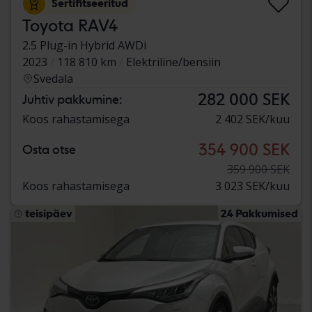
Sertifitseeritud
Toyota RAV4
2.5 Plug-in Hybrid AWDi
2023
118 810 km
Elektriline/bensiin
Svedala
282 000 SEK
Juhtiv pakkumine:
Koos rahastamisega
2 402 SEK/kuu
354 900 SEK
Osta otse
359 900 SEK
Koos rahastamisega
3 023 SEK/kuu
teisipäev
24 Pakkumised