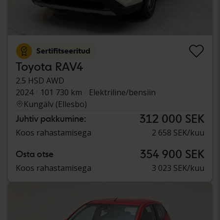
Sertifitseeritud
Toyota RAV4
2.5 HSD AWD
2024
101 730 km
Elektriline/bensiin
Kungälv (Ellesbo)
312 000 SEK
Juhtiv pakkumine:
Koos rahastamisega
2 658 SEK/kuu
354 900 SEK
Osta otse
Koos rahastamisega
3 023 SEK/kuu