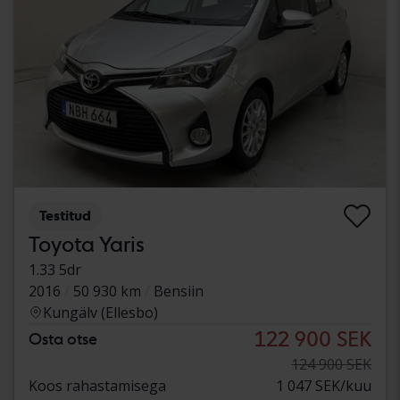
Testitud
Toyota Yaris
1.33 5dr
2016
50 930 km
Bensiin
Kungälv (Ellesbo)
122 900 SEK
Osta otse
124 900 SEK
Koos rahastamisega
1 047 SEK/kuu