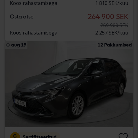
Koos rahastamisega
1 810 SEK/kuu
264 900 SEK
Osta otse
269 900 SEK
Koos rahastamisega
2 257 SEK/kuu
aug 17
12 Pakkumised
Sertifitseeritud