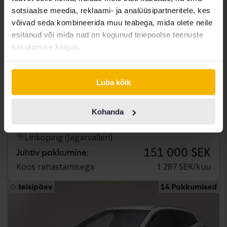
sotsiaalse meedia, reklaami- ja analüüsipartneritele, kes
võivad seda kombineerida muu teabega, mida olete neile
esitanud või mida nad on kogunud teiepoolse teenuste
kasutamise käigus.
Luba kõik
Sertifitseeritud
Toyota Yaris
Kohanda
1.5 Hybrid 5dr
2023
42 340 km
Elektriline/bensiin
Linköping (Jägarvallen)
151 000 SEK
Juhtiv pakkumine:
Koos rahastamisega
1 287 SEK/kuu
teisipäev
14 Pakkumised