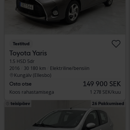
Testitud
Toyota Yaris
1.5 HSD 5dr
2016
30 180 km
Elektriline/bensiin
Kungälv (Ellesbo)
149 900 SEK
Osta otse
Koos rahastamisega
1 278 SEK/kuu
teisipäev
26 Pakkumised