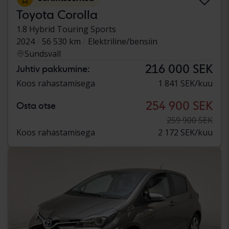
Toyota Corolla
1.8 Hybrid Touring Sports
2024
56 530 km
Elektriline/bensiin
Sundsvall
216 000 SEK
Juhtiv pakkumine:
Koos rahastamisega
1 841 SEK/kuu
254 900 SEK
Osta otse
259 900 SEK
Koos rahastamisega
2 172 SEK/kuu