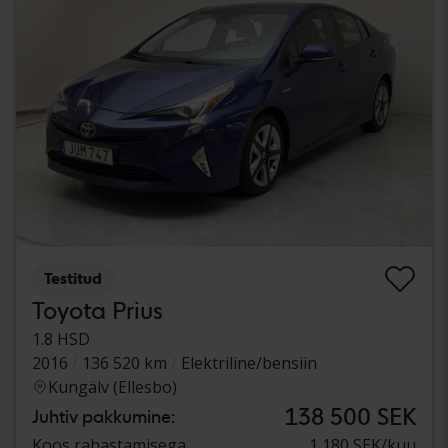
Testitud
Toyota Prius
1.8 HSD
2016
136 520 km
Elektriline/bensiin
Kungälv (Ellesbo)
138 500 SEK
Juhtiv pakkumine:
Koos rahastamisega
1 180 SEK/kuu