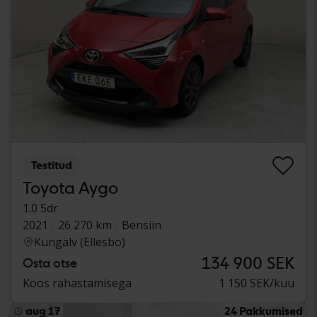
Testitud
Toyota Aygo
1.0 5dr
2021
26 270 km
Bensiin
Kungälv (Ellesbo)
134 900 SEK
Osta otse
Koos rahastamisega
1 150 SEK/kuu
aug 17
24 Pakkumised