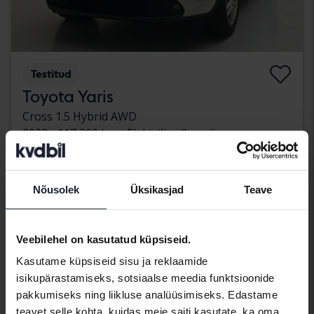
Testitud
Toyota Yaris
Cross 1.5 Hybrid AWD
2023
117 200 km
Elektriline/bensiin
Svedala
113 500 SEK
Juhtiv pakkumine:
Koos rahastamisega
967 SEK/kuu
Nõusolek
Üksikasjad
Teave
esmaspäev
13 Pakkumised
Veebilehel on kasutatud küpsiseid.
Kasutame küpsiseid sisu ja reklaamide
isikupärastamiseks, sotsiaalse meedia funktsioonide
pakkumiseks ning liikluse analüüsimiseks. Edastame
teavet selle kohta, kuidas meie saiti kasutate, ka oma