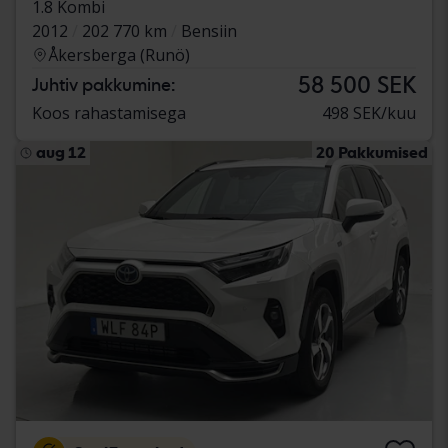
1.8 Kombi
2012
202 770 km
Bensiin
Åkersberga (Runö)
58 500 SEK
Juhtiv pakkumine:
Koos rahastamisega
498 SEK/kuu
aug 12
20 Pakkumised