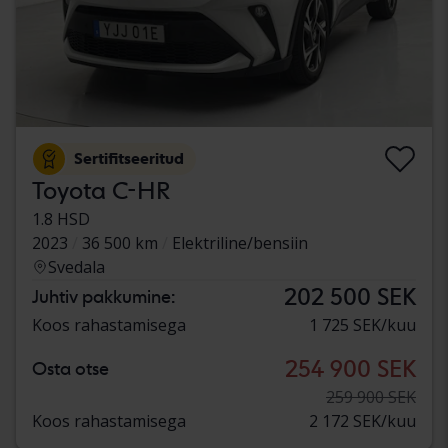
Sertifitseeritud
Toyota C-HR
1.8 HSD
2023
36 500 km
Elektriline/bensiin
Svedala
202 500 SEK
Juhtiv pakkumine:
Koos rahastamisega
1 725 SEK/kuu
254 900 SEK
Osta otse
259 900 SEK
Koos rahastamisega
2 172 SEK/kuu