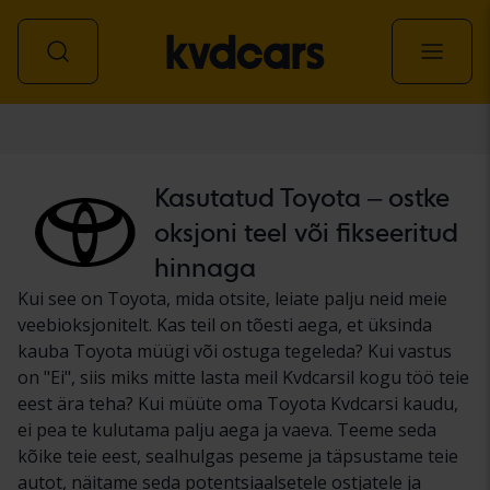
Auto
Kasutatud Toyota – ostke
oksjoni teel või fikseeritud
hinnaga
Kui see on Toyota, mida otsite, leiate palju neid meie
veebioksjonitelt. Kas teil on tõesti aega, et üksinda
kauba Toyota müügi või ostuga tegeleda? Kui vastus
on "Ei", siis miks mitte lasta meil Kvdcarsil kogu töö teie
eest ära teha? Kui müüte oma Toyota Kvdcarsi kaudu,
ei pea te kulutama palju aega ja vaeva. Teeme seda
kõike teie eest, sealhulgas peseme ja täpsustame teie
autot, näitame seda potentsiaalsetele ostjatele ja