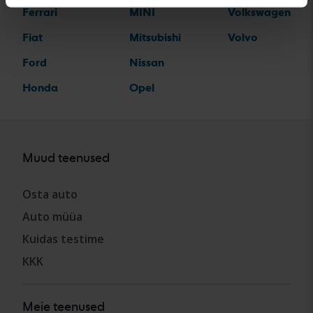
Ferrari
MINI
Volkswagen
Fiat
Mitsubishi
Volvo
Ford
Nissan
Honda
Opel
Muud teenused
Osta auto
Auto müüa
Kuidas testime
KKK
Meie teenused