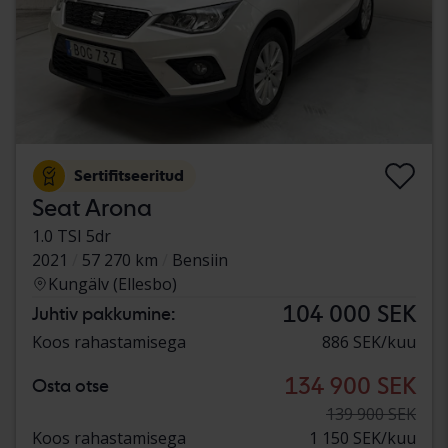
Sertifitseeritud
Seat Arona
1.0 TSI 5dr
2021
57 270 km
Bensiin
Kungälv (Ellesbo)
104 000 SEK
Juhtiv pakkumine:
Koos rahastamisega
886 SEK/kuu
134 900 SEK
Osta otse
139 900 SEK
Koos rahastamisega
1 150 SEK/kuu