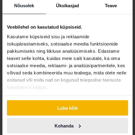
Nõusolek
Üksikasjad
Teave
Alfa Romeo
Hyundai
Peugeot
Aston Martin
Iveco
Polestar
Veebilehel on kasutatud küpsiseid.
Audi
Jaguar
Porsche
Kasutame küpsiseid sisu ja reklaamide
Bentley
Jeep
Renault
isikupärastamiseks, sotsiaalse meedia funktsioonide
pakkumiseks ning liikluse analüüsimiseks. Edastame
BMW
KIA
Rolls-Royce
teavet selle kohta, kuidas meie saiti kasutate, ka oma
BYD
Land Rover
Saab
sotsiaalse meedia, reklaami- ja analüüsipartneritele, kes
võivad seda kombineerida muu teabega, mida olete neile
Cadillac
Lexus
SEAT
esitanud või mida nad on kogunud teiepoolse teenuste
Chevrolet
Lynk&Co
Skoda
kasutamise käigus.
Chrysler
Maserati
Subaru
Citroen
Mazda
Suzuki
Luba kõik
Dacia
Mercedes
Tesla
Kohanda
Dodge
MG
Toyota