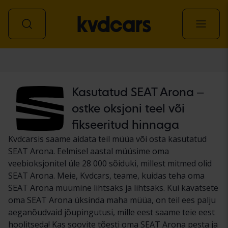
Auto
Kasutatud SEAT Arona –
ostke oksjoni teel või
fikseeritud hinnaga
Kvdcarsis saame aidata teil müüa või osta kasutatud
SEAT Arona. Eelmisel aastal müüsime oma
veebioksjonitel üle 28 000 sõiduki, millest mitmed olid
SEAT Arona. Meie, Kvdcars, teame, kuidas teha oma
SEAT Arona müümine lihtsaks ja lihtsaks. Kui kavatsete
oma SEAT Arona üksinda maha müüa, on teil ees palju
aeganõudvaid jõupingutusi, mille eest saame teie eest
hoolitseda! Kas soovite tõesti oma SEAT Arona pesta ja