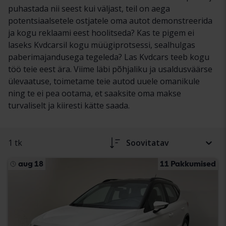
puhastada nii seest kui väljast, teil on aega
potentsiaalsetele ostjatele oma autot demonstreerida
ja kogu reklaami eest hoolitseda? Kas te pigem ei
laseks Kvdcarsil kogu müügiprotsessi, sealhulgas
paberimajandusega tegeleda? Las Kvdcars teeb kogu
töö teie eest ära. Viime läbi põhjaliku ja usaldusväärse
ülevaatuse, toimetame teie autod uuele omanikule
ning te ei pea ootama, et saaksite oma makse
turvaliselt ja kiiresti kätte saada.
1 tk
Soovitatav
aug 18
11 Pakkumised