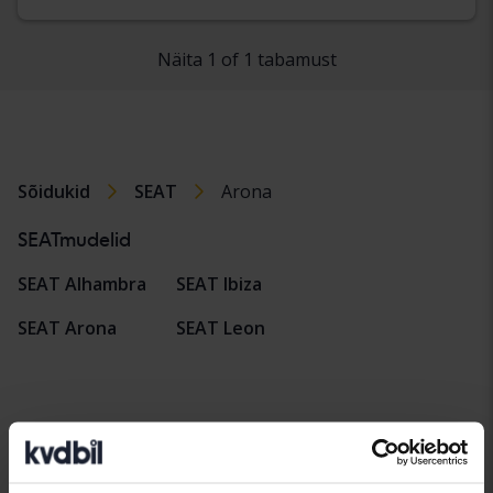
Näita 1 of 1 tabamust
Sõidukid
SEAT
Arona
SEATmudelid
SEAT Alhambra
SEAT Ibiza
SEAT Arona
SEAT Leon
Automargid