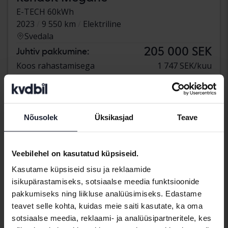
E-TECH 60kWh
2023
9 550 km
Elektriline
Svedala
205 000 SEK
Juhtiv pakkumine:
Koos rahastamisega
1 747 SEK/kuu
269 900 SEK
Osta otse
Koos rahastamisega
2 300 SEK/kuu
Nõusolek
Üksikasjad
Teave
aug 11
Uus!
Veebilehel on kasutatud küpsiseid.
Kasutame küpsiseid sisu ja reklaamide
isikupärastamiseks, sotsiaalse meedia funktsioonide
pakkumiseks ning liikluse analüüsimiseks. Edastame
teavet selle kohta, kuidas meie saiti kasutate, ka oma
sotsiaalse meedia, reklaami- ja analüüsipartneritele, kes