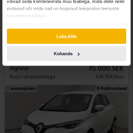
võivad seda kombineerida muu teabega, mida olete neile
esitanud või mida nad on kogunud teiepoolse teenuste
kasutamise käigus.
Sertifitseeritud
Renault Mégane
Luba kõik
1.5 dCi 5dr
2023
69 810 km
Diisel
Kohanda
Linköping (Jägarvallen)
75 000 SEK
Alghind:
Koos rahastamisega
639 SEK/kuu
esmaspäev
8 Pakkumised