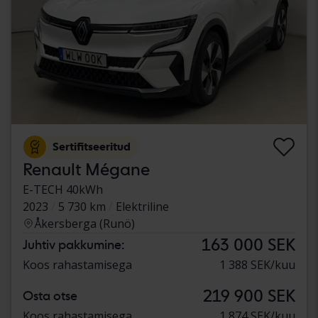
Sertifitseeritud
Renault Mégane
E-TECH 40kWh
2023
5 730 km
Elektriline
Åkersberga (Runö)
163 000 SEK
Juhtiv pakkumine:
Koos rahastamisega
1 388 SEK/kuu
219 900 SEK
Osta otse
Koos rahastamisega
1 874 SEK/kuu