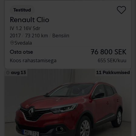
Testitud
Renault Clio
IV 1.2 16V 5dr
2017
73 210 km
Bensiin
Svedala
76 800 SEK
Osta otse
Koos rahastamisega
655 SEK/kuu
aug 13
11 Pakkumised