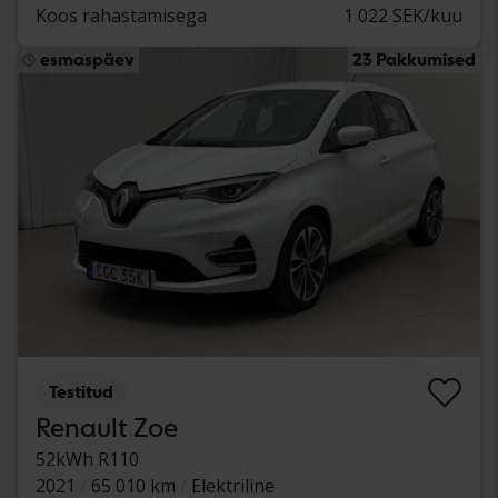
Koos rahastamisega
1 022 SEK/kuu
esmaspäev
23 Pakkumised
Testitud
Renault Zoe
52kWh R110
2021
65 010 km
Elektriline