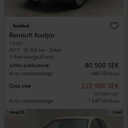
Testitud
Renault Kadjar
1.5 dCi
2017
30 350 km
Diisel
Åkersberga (Runö)
80 500 SEK
Juhtiv pakkumine:
Koos rahastamisega
686 SEK/kuu
122 900 SEK
Osta otse
129 900 SEK
Koos rahastamisega
1 047 SEK/kuu
aug 11
Uus!