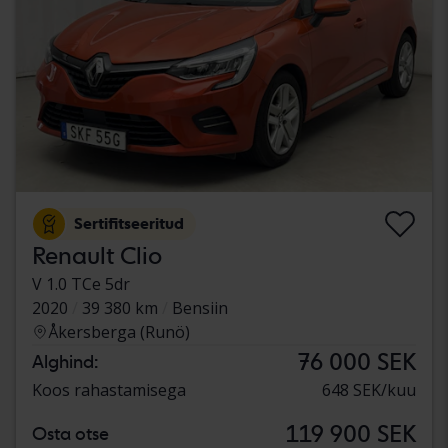
Sertifitseeritud
Renault Clio
V 1.0 TCe 5dr
2020
39 380 km
Bensiin
Åkersberga (Runö)
76 000 SEK
Alghind:
Koos rahastamisega
648 SEK/kuu
119 900 SEK
Osta otse