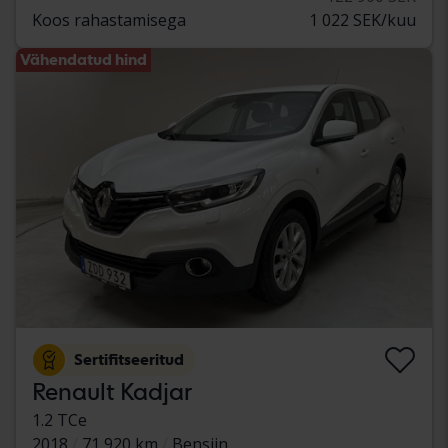
Koos rahastamisega
1 022 SEK/kuu
Vähendatud hind
Sertifitseeritud
Renault Kadjar
1.2 TCe
2018
71 920 km
Bensiin