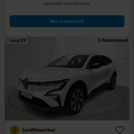
vajadustele vastavad autod.
Mine autojuhi juurde
aug 19
3 Pakkumised
Sertifitseeritud