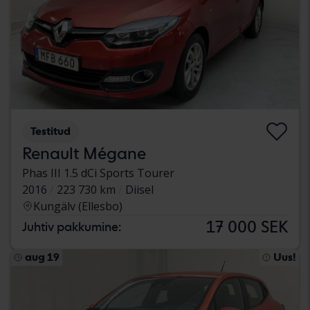
Testitud
Renault Mégane
Phas III 1.5 dCi Sports Tourer
2016
223 730 km
Diisel
Kungälv (Ellesbo)
17 000 SEK
Juhtiv pakkumine:
aug 19
Uus!