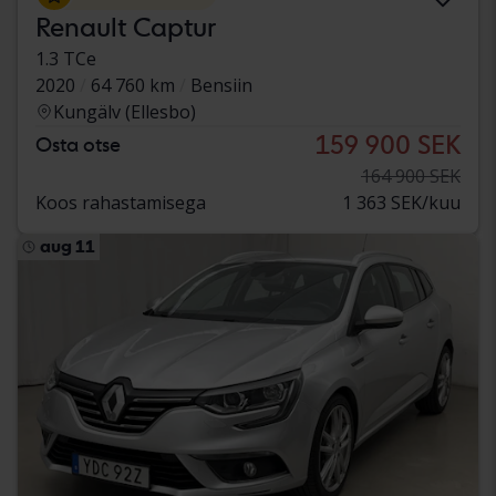
Renault Captur
1.3 TCe
2020
64 760 km
Bensiin
Kungälv (Ellesbo)
159 900 SEK
Osta otse
164 900 SEK
Koos rahastamisega
1 363 SEK/kuu
aug 11