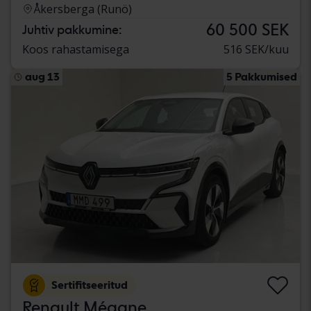
Åkersberga (Runö)
60 500 SEK
Juhtiv pakkumine:
Koos rahastamisega
516 SEK/kuu
aug 13
5 Pakkumised
Sertifitseeritud
Renault Mégane