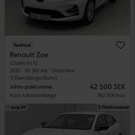
Testitud
Renault Zoe
52kWh R110
2020
50 360 km
Elektriline
Åkersberga (Runö)
42 500 SEK
Juhtiv pakkumine:
Koos rahastamisega
362 SEK/kuu
aug 20
3 Pakkumised