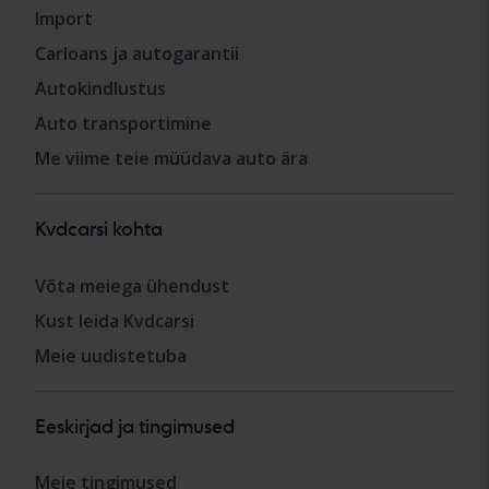
Import
Carloans ja autogarantii
Autokindlustus
Auto transportimine
Me viime teie müüdava auto ära
Kvdcarsi kohta
Võta meiega ühendust
Kust leida Kvdcarsi
Meie uudistetuba
Eeskirjad ja tingimused
Meie tingimused