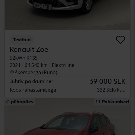
Testitud
Renault Zoe
52kWh R135
2021
64 540 km
Elektriline
Åkersberga (Runö)
39 000 SEK
Juhtiv pakkumine:
Koos rahastamisega
332 SEK/kuu
pühapäev
11 Pakkumised