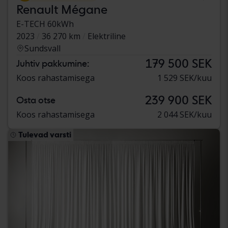
Renault Mégane
E-TECH 60kWh
2023
36 270 km
Elektriline
Sundsvall
179 500 SEK
Juhtiv pakkumine:
Koos rahastamisega
1 529 SEK/kuu
239 900 SEK
Osta otse
Koos rahastamisega
2 044 SEK/kuu
Tulevad varsti