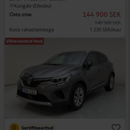
Kungälv (Ellesbo)
144 900 SEK
Osta otse
149 900 SEK
Koos rahastamisega
1 235 SEK/kuu
Vähendatud hind
Sertifitseeritud