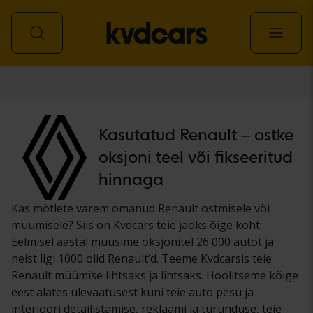
Auto
Kasutatud Renault – ostke
oksjoni teel või fikseeritud
hinnaga
Kas mõtlete varem omanud Renault ostmisele või
müümisele? Siis on Kvdcars teie jaoks õige koht.
Eelmisel aastal müüsime oksjonitel 26 000 autot ja
neist ligi 1000 olid Renault’d. Teeme Kvdcarsis teie
Renault müümise lihtsaks ja lihtsaks. Hoolitseme kõige
eest alates ülevaatusest kuni teie auto pesu ja
interjööri detailistamise, reklaami ja turunduse, teie