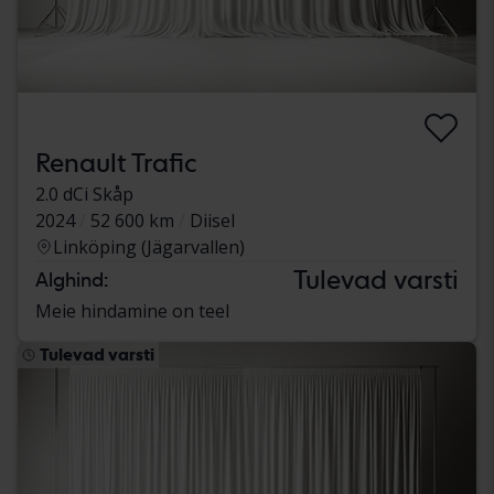
Renault Trafic
2.0 dCi Skåp
2024
52 600 km
Diisel
Linköping (Jägarvallen)
Tulevad varsti
Alghind:
Meie hindamine on teel
Tulevad varsti