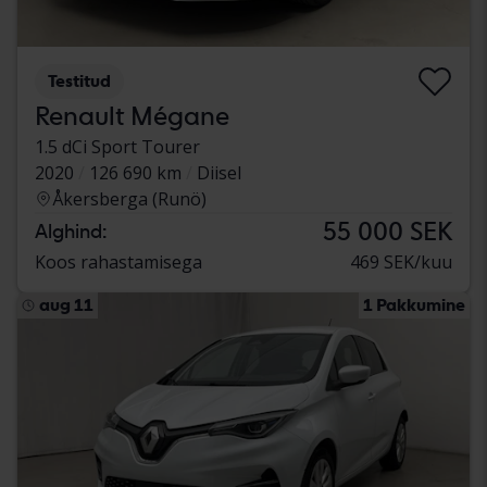
Testitud
Renault Mégane
1.5 dCi Sport Tourer
2020
126 690 km
Diisel
Åkersberga (Runö)
55 000 SEK
Alghind:
Koos rahastamisega
469 SEK/kuu
aug 11
1 Pakkumine