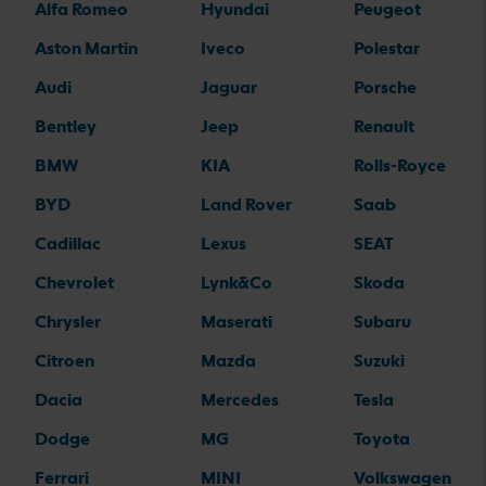
Alfa Romeo
Hyundai
Peugeot
Aston Martin
Iveco
Polestar
Audi
Jaguar
Porsche
Bentley
Jeep
Renault
BMW
KIA
Rolls-Royce
BYD
Land Rover
Saab
Cadillac
Lexus
SEAT
Chevrolet
Lynk&Co
Skoda
Chrysler
Maserati
Subaru
Citroen
Mazda
Suzuki
Dacia
Mercedes
Tesla
Dodge
MG
Toyota
Ferrari
MINI
Volkswagen