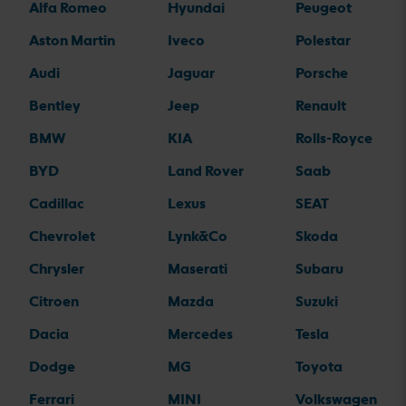
Alfa Romeo
Hyundai
Peugeot
Aston Martin
Iveco
Polestar
Audi
Jaguar
Porsche
Bentley
Jeep
Renault
BMW
KIA
Rolls-Royce
BYD
Land Rover
Saab
Cadillac
Lexus
SEAT
Chevrolet
Lynk&Co
Skoda
Chrysler
Maserati
Subaru
Citroen
Mazda
Suzuki
Dacia
Mercedes
Tesla
Dodge
MG
Toyota
Ferrari
MINI
Volkswagen