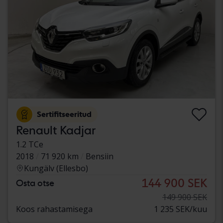
Sertifitseeritud
Renault Kadjar
1.2 TCe
2018
71 920 km
Bensiin
Kungälv (Ellesbo)
144 900 SEK
Osta otse
149 900 SEK
Koos rahastamisega
1 235 SEK/kuu