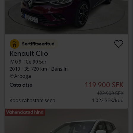
Sertifitseeritud
Renault Clio
IV 0.9 TCe 90 5dr
2019
35 720 km
Bensiin
Arboga
119 900 SEK
Osta otse
122 900 SEK
Koos rahastamisega
1 022 SEK/kuu
Vähendatud hind