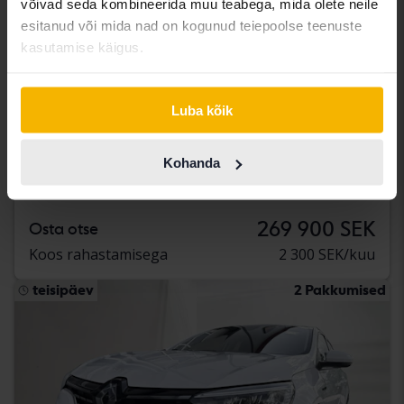
võivad seda kombineerida muu teabega, mida olete neile
esitanud või mida nad on kogunud teiepoolse teenuste
Sertifitseeritud
kasutamise käigus.
Renault Mégane
E-TECH 60kWh
Luba kõik
2023
9 550 km
Elektriline
Svedala
235 500 SEK
Juhtiv pakkumine:
Kohanda
Koos rahastamisega
2 007 SEK/kuu
269 900 SEK
Osta otse
Koos rahastamisega
2 300 SEK/kuu
teisipäev
2 Pakkumised