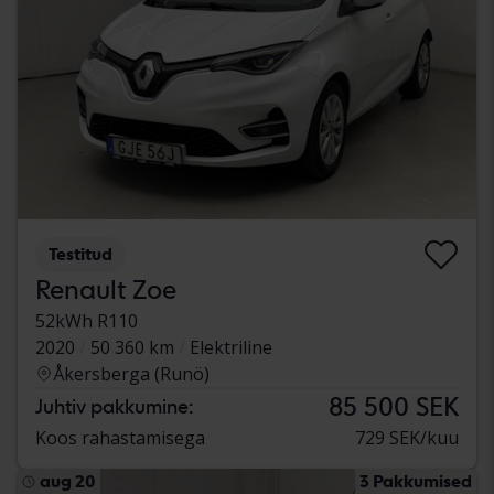
Testitud
Renault Zoe
52kWh R110
2020
50 360 km
Elektriline
Åkersberga (Runö)
85 500 SEK
Juhtiv pakkumine:
Koos rahastamisega
729 SEK/kuu
aug 20
3 Pakkumised