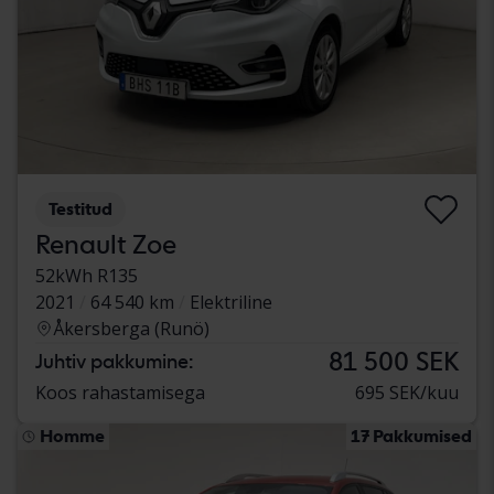
Testitud
Renault Zoe
52kWh R135
2021
64 540 km
Elektriline
Åkersberga (Runö)
81 500 SEK
Juhtiv pakkumine:
Koos rahastamisega
695 SEK/kuu
Homme
17 Pakkumised