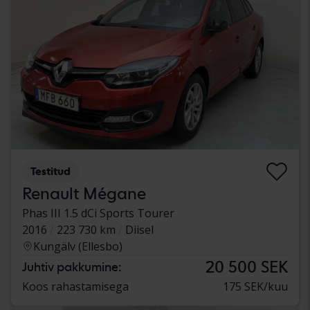
Testitud
Renault Mégane
Phas III 1.5 dCi Sports Tourer
2016
223 730 km
Diisel
Kungälv (Ellesbo)
20 500 SEK
Juhtiv pakkumine:
Koos rahastamisega
175 SEK/kuu