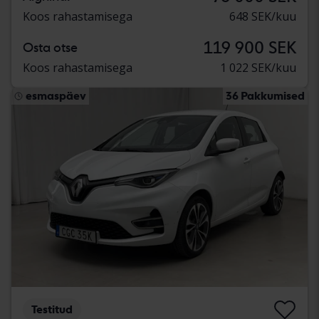
Koos rahastamisega
648 SEK/kuu
119 900 SEK
Osta otse
Koos rahastamisega
1 022 SEK/kuu
esmaspäev
36 Pakkumised
Testitud