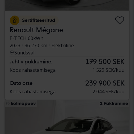
Sertifitseeritud
Renault Mégane
E-TECH 60kWh
2023
36 270 km
Elektriline
Sundsvall
179 500 SEK
Juhtiv pakkumine:
Koos rahastamisega
1 529 SEK/kuu
239 900 SEK
Osta otse
Koos rahastamisega
2 044 SEK/kuu
kolmapäev
1 Pakkumine