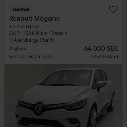
Testitud
Renault Mégane
1.6 TCe GT 5dr
2017
153 840 km
Bensiin
Åkersberga (Runö)
64 000 SEK
Alghind:
Koos rahastamisega
545 SEK/kuu