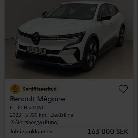
Sertifitseeritud
Renault Mégane
E-TECH 40kWh
2023
5 730 km
Elektriline
Åkersberga (Runö)
163 000 SEK
Juhtiv pakkumine: