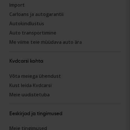
Import
Carloans ja autogarantii
Autokindlustus
Auto transportimine
Me viime teie müüdava auto ära
Kvdcarsi kohta
Võta meiega ühendust
Kust leida Kvdcarsi
Meie uudistetuba
Eeskirjad ja tingimused
Meie tingimused