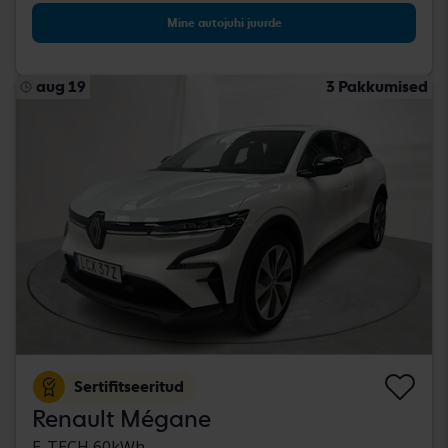
Mine autojuhi juurde
aug 19
3 Pakkumised
Sertifitseeritud
Renault Mégane
E-TECH 60kWh