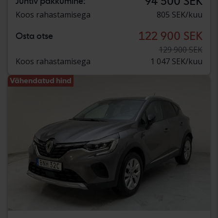
94 500 SEK
Juhtiv pakkumine:
Koos rahastamisega
805 SEK/kuu
122 900 SEK
Osta otse
129 900 SEK
Koos rahastamisega
1 047 SEK/kuu
Vähendatud hind