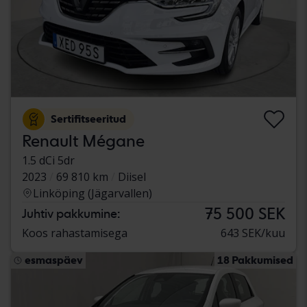
Sertifitseeritud
Renault Mégane
1.5 dCi 5dr
2023
69 810 km
Diisel
Linköping (Jägarvallen)
75 500 SEK
Juhtiv pakkumine:
Koos rahastamisega
643 SEK/kuu
esmaspäev
18 Pakkumised