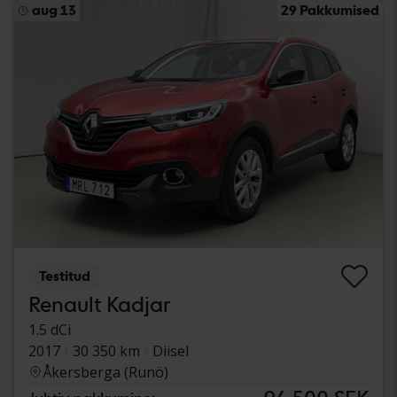
aug 13
29 Pakkumised
Testitud
Renault Kadjar
1.5 dCi
2017
30 350 km
Diisel
Åkersberga (Runö)