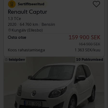
Sertifitseeritud
Renault Captur
1.3 TCe
2020
64 760 km
Bensiin
Kungälv (Ellesbo)
159 900 SEK
Osta otse
164 900 SEK
Koos rahastamisega
1 363 SEK/kuu
teisipäev
10 Pakkumised