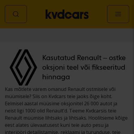
Auto
Kasutatud Renault – ostke
oksjoni teel või fikseeritud
hinnaga
Kas mõtlete varem omanud Renault ostmisele või
müümisele? Siis on Kvdcars teie jaoks õige koht.
Eelmisel aastal müüsime oksjonitel 26 000 autot ja
neist ligi 1000 olid Renault’d. Teeme Kvdcarsis teie
Renault müümise lihtsaks ja lihtsaks. Hoolitseme kõige
eest alates ülevaatusest kuni teie auto pesu ja
interjööri detailistamise, reklaami ja turunduse, teie