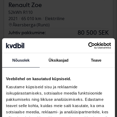
Renault Zoe
52kWh R110
2021
65 010 km
Elektriline
Åkersberga (Runö)
80 500 SEK
Juhtiv pakkumine:
Koos rahastamisega
686 SEK/kuu
aug 13
17 Pakkumised
Nõusolek
Üksikasjad
Teave
Veebilehel on kasutatud küpsiseid.
Kasutame küpsiseid sisu ja reklaamide
isikupärastamiseks, sotsiaalse meedia funktsioonide
pakkumiseks ning liikluse analüüsimiseks. Edastame
teavet selle kohta, kuidas meie saiti kasutate, ka oma
sotsiaalse meedia, reklaami- ja analüüsipartneritele, kes