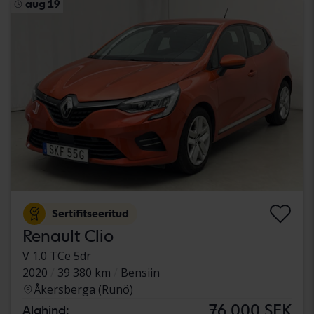
aug 19
Sertifitseeritud
Renault Clio
V 1.0 TCe 5dr
2020
39 380 km
Bensiin
Åkersberga (Runö)
76 000 SEK
Alghind: