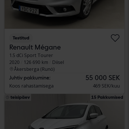
Testitud
Renault Mégane
1.5 dCi Sport Tourer
2020
126 690 km
Diisel
Åkersberga (Runö)
55 000 SEK
Juhtiv pakkumine:
Koos rahastamisega
469 SEK/kuu
teisipäev
15 Pakkumised