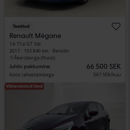
Testitud
Renault Mégane
1.6 TCe GT 5dr
2017
153 840 km
Bensiin
Åkersberga (Runö)
66 500 SEK
Juhtiv pakkumine:
Koos rahastamisega
567 SEK/kuu
Vähendatud hind