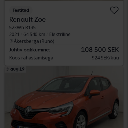
Testitud
Renault Zoe
52kWh R135
2021
64 540 km
Elektriline
Åkersberga (Runö)
108 500 SEK
Juhtiv pakkumine:
Koos rahastamisega
924 SEK/kuu
aug 19