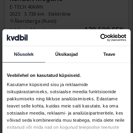
E-TECH 40kWh
2023
5 730 km
Elektriline
Åkersberga (Runö)
170 500 SEK
Juhtiv pakkumine:
Koos rahastamisega
1 453 SEK/kuu
219 900 SEK
Osta otse
Nõusolek
Üksikasjad
Teave
Koos rahastamisega
1 874 SEK/kuu
aug 19
3 Pakkumised
Veebilehel on kasutatud küpsiseid.
Kasutame küpsiseid sisu ja reklaamide
isikupärastamiseks, sotsiaalse meedia funktsioonide
pakkumiseks ning liikluse analüüsimiseks. Edastame
teavet selle kohta, kuidas meie saiti kasutate, ka oma
sotsiaalse meedia, reklaami- ja analüüsipartneritele, kes
võivad seda kombineerida muu teabega, mida olete neile
esitanud või mida nad on kogunud teiepoolse teenuste