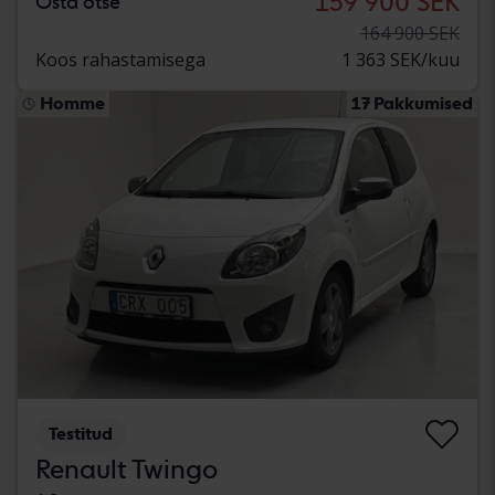
159 900 SEK
Osta otse
164 900 SEK
Koos rahastamisega
1 363 SEK/kuu
Homme
17 Pakkumised
Testitud
Renault Twingo