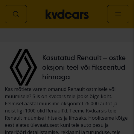
Auto
Kasutatud Renault – ostke
oksjoni teel või fikseeritud
hinnaga
Kas mõtlete varem omanud Renault ostmisele või
müümisele? Siis on Kvdcars teie jaoks õige koht.
Eelmisel aastal müüsime oksjonitel 26 000 autot ja
neist ligi 1000 olid Renault’d. Teeme Kvdcarsis teie
Renault müümise lihtsaks ja lihtsaks. Hoolitseme kõige
eest alates ülevaatusest kuni teie auto pesu ja
interjööri detailistamise, reklaami ja turunduse, teie