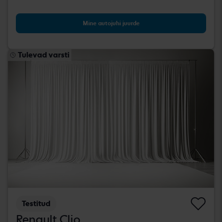
Mine autojuhi juurde
Tulevad varsti
Testitud
Renault Clio