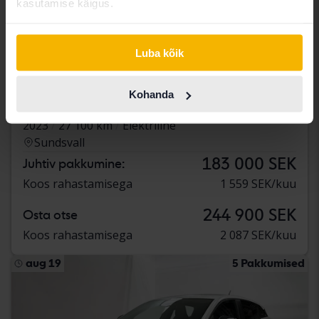
kasutamise käigus.
Luba kõik
Sertifitseeritud
Renault Mégane
Kohanda
E-TECH 60kWh
2023
27 100 km
Elektriline
Sundsvall
183 000 SEK
Juhtiv pakkumine:
Koos rahastamisega
1 559 SEK/kuu
244 900 SEK
Osta otse
Koos rahastamisega
2 087 SEK/kuu
aug 19
5 Pakkumised