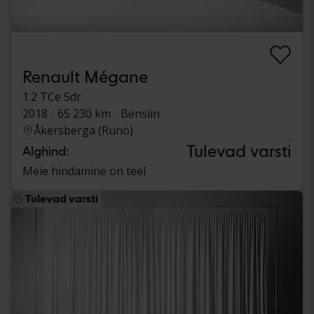
Renault Mégane
1.2 TCe 5dr
2018
65 230 km
Bensiin
Åkersberga (Runö)
Tulevad varsti
Alghind:
Meie hindamine on teel
Tulevad varsti