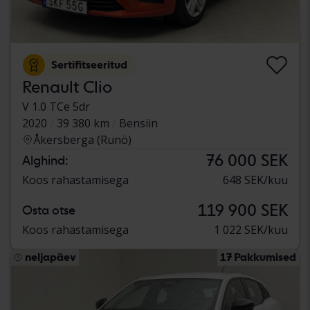
Sertifitseeritud
Renault Clio
V 1.0 TCe 5dr
2020
39 380 km
Bensiin
Åkersberga (Runö)
76 000 SEK
Alghind:
Koos rahastamisega
648 SEK/kuu
119 900 SEK
Osta otse
Koos rahastamisega
1 022 SEK/kuu
neljapäev
17 Pakkumised