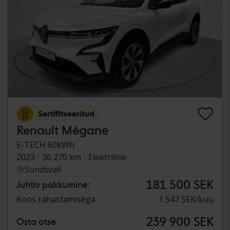
Sertifitseeritud
Renault Mégane
E-TECH 60kWh
2023
36 270 km
Elektriline
Sundsvall
181 500 SEK
Juhtiv pakkumine:
Koos rahastamisega
1 547 SEK/kuu
239 900 SEK
Osta otse