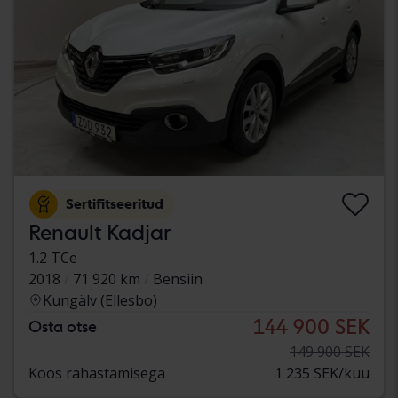
Sertifitseeritud
Renault Kadjar
1.2 TCe
2018
71 920 km
Bensiin
Kungälv (Ellesbo)
144 900 SEK
Osta otse
149 900 SEK
Koos rahastamisega
1 235 SEK/kuu