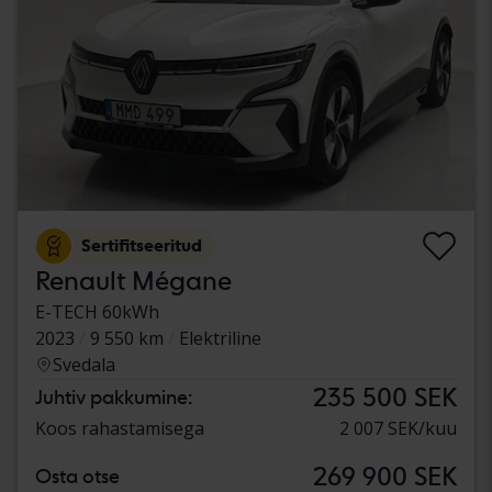
Sertifitseeritud
Renault Mégane
E-TECH 60kWh
2023
9 550 km
Elektriline
Svedala
235 500 SEK
Juhtiv pakkumine:
Koos rahastamisega
2 007 SEK/kuu
269 900 SEK
Osta otse