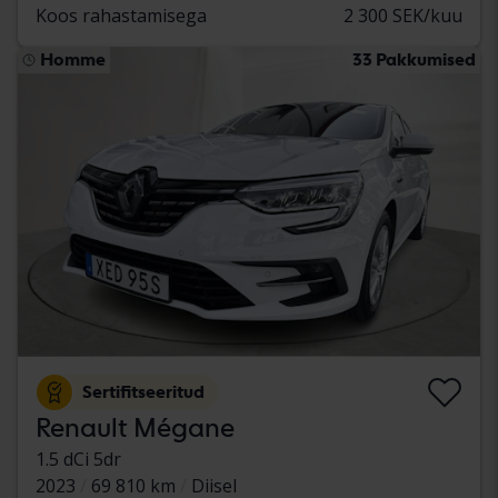
Koos rahastamisega
2 300 SEK/kuu
Homme
33 Pakkumised
Sertifitseeritud
Renault Mégane
1.5 dCi 5dr
2023
69 810 km
Diisel