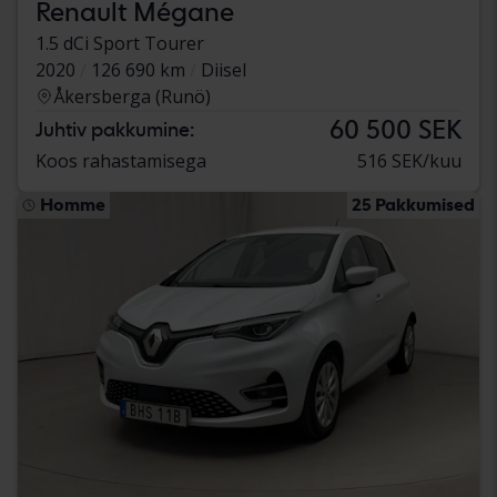
Renault Mégane
1.5 dCi Sport Tourer
2020
126 690 km
Diisel
Åkersberga (Runö)
60 500 SEK
Juhtiv pakkumine:
Koos rahastamisega
516 SEK/kuu
Homme
25 Pakkumised