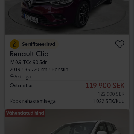
Sertifitseeritud
Renault Clio
IV 0.9 TCe 90 5dr
2019
35 720 km
Bensiin
Arboga
119 900 SEK
Osta otse
122 900 SEK
Koos rahastamisega
1 022 SEK/kuu
Vähendatud hind