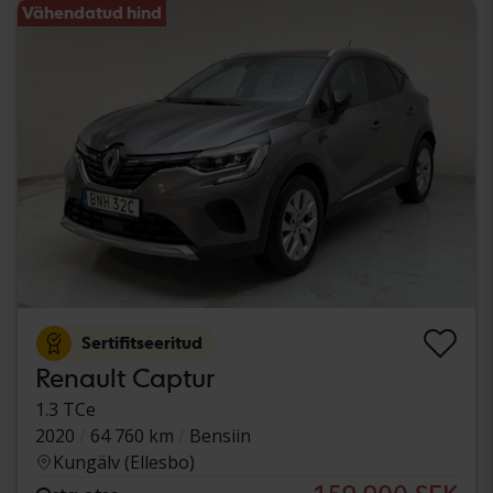
Vähendatud hind
Sertifitseeritud
Renault Captur
1.3 TCe
2020
64 760 km
Bensiin
Kungälv (Ellesbo)