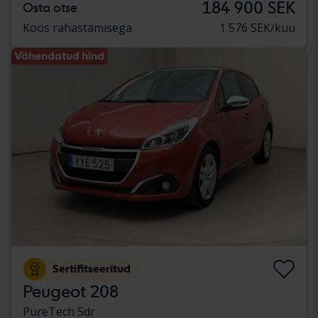
184 900 SEK
Osta otse
Koos rahastamisega
1 576 SEK/kuu
Vähendatud hind
Sertifitseeritud
Peugeot 208
PureTech 5dr