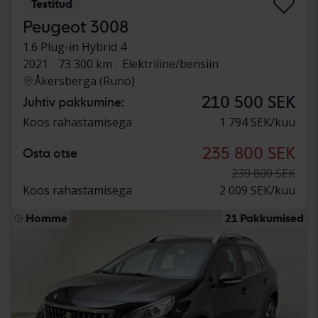
Testitud
Peugeot 3008
1.6 Plug-in Hybrid 4
2021
73 300 km
Elektriline/bensiin
Åkersberga (Runö)
210 500 SEK
Juhtiv pakkumine:
Koos rahastamisega
1 794 SEK/kuu
235 800 SEK
Osta otse
239 800 SEK
Koos rahastamisega
2 009 SEK/kuu
Homme
21 Pakkumised