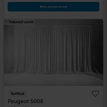
Mine autojuhi juurde
Tulevad varsti
Testitud
Peugeot 5008