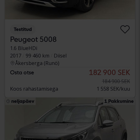
Testitud
Peugeot 5008
1.6 BlueHDi
2017
99 460 km
Diisel
Åkersberga (Runö)
182 900 SEK
Osta otse
184 900 SEK
Koos rahastamisega
1 558 SEK/kuu
neljapäev
1 Pakkumine