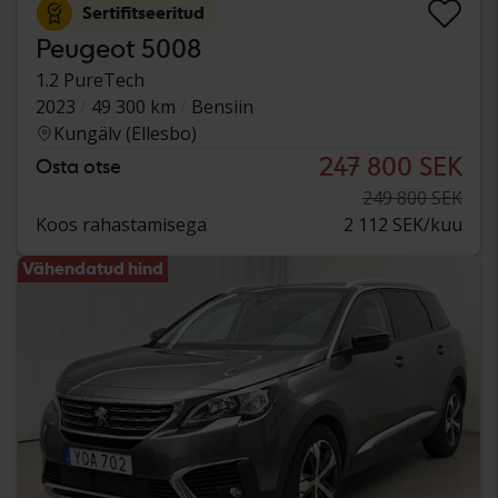
Sertifitseeritud
Peugeot 5008
1.2 PureTech
2023
49 300 km
Bensiin
Kungälv (Ellesbo)
247 800 SEK
Osta otse
249 800 SEK
Koos rahastamisega
2 112 SEK/kuu
Vähendatud hind