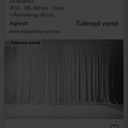
2.0 BlueHDi
2018
185 380 km
Diisel
Åkersberga (Runö)
Tulevad varsti
Alghind:
Meie hindamine on teel
Tulevad varsti