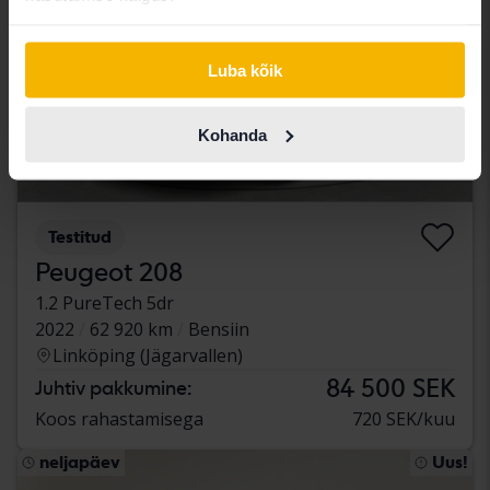
Luba kõik
Kohanda
Testitud
Peugeot 208
1.2 PureTech 5dr
2022
62 920 km
Bensiin
Linköping (Jägarvallen)
84 500 SEK
Juhtiv pakkumine:
Koos rahastamisega
720 SEK/kuu
neljapäev
Uus!