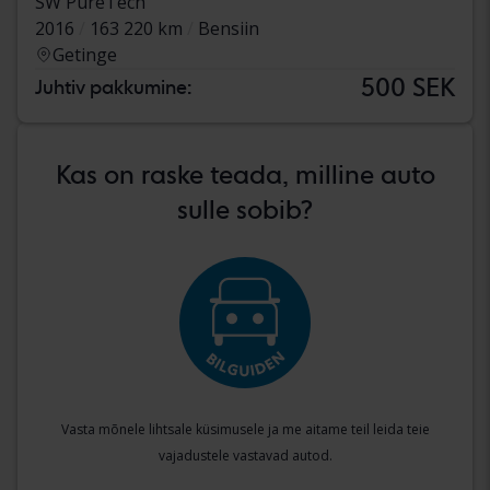
SW PureTech
2016
163 220 km
Bensiin
Getinge
500 SEK
Juhtiv pakkumine:
Kas on raske teada, milline auto
sulle sobib?
Vasta mõnele lihtsale küsimusele ja me aitame teil leida teie
vajadustele vastavad autod.