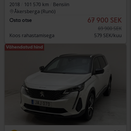
2018
101 570 km
Bensiin
Åkersberga (Runö)
67 900 SEK
Osta otse
69 900 SEK
Koos rahastamisega
579 SEK/kuu
Vähendatud hind