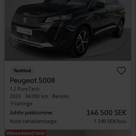
Testitud
Peugeot 5008
1.2 PureTech
2023
34 090 km
Bensiin
Getinge
146 500 SEK
Juhtiv pakkumine:
Koos rahastamisega
1 249 SEK/kuu
Vähendatud hind