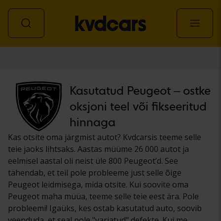
Auto
Kasutatud Peugeot – ostke
oksjoni teel või fikseeritud
hinnaga
Kas otsite oma järgmist autot? Kvdcarsis teeme selle
teie jaoks lihtsaks. Aastas müüme 26 000 autot ja
eelmisel aastal oli neist üle 800 Peugeot’d. See
tähendab, et teil pole probleeme just selle õige
Peugeot leidmisega, mida otsite. Kui soovite oma
Peugeot maha müüa, teeme selle teie eest ära. Pole
probleemi! Igaüks, kes ostab kasutatud auto, soovib
veenduda, et seal pole "varjatud" defekte. Kui me