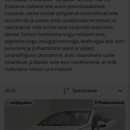
Kvdcarsis näitame teie autot potentsiaalsetele
ostjatele, oleme esmalt põhjalikult kontrollinud selle
seisukorda ja saame anda usaldusväärset teavet, et
nad teaksid, mille kohta meie oksjonitel pakkumisi
teevad. Samuti hoolitseme kogu reklaami eest,
tegeleme kogu müügiprotsessiga, sealhulgas teie auto
pesemine ja puhastamine seest ja väljast,
omandiõiguse üleandmine, auto üleandmine uuele
omanikule ja lõpuks selle eest hoolitsemine, et teile
makstakse kiiresti ja turvaliselt.
20 tk
Soovitatav
neljapäev
3 Pakkumised