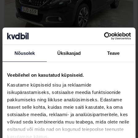
Sertifitseeritud
Nõusolek
Üksikasjad
Teave
Peugeot 2008
1.2 PureTech
2018
73 880 km
Bensiin
Veebilehel on kasutatud küpsiseid.
Kungälv (Ellesbo)
Kasutame küpsiseid sisu ja reklaamide
100 500 SEK
Juhtiv pakkumine:
isikupärastamiseks, sotsiaalse meedia funktsioonide
pakkumiseks ning liikluse analüüsimiseks. Edastame
Koos rahastamisega
856 SEK/kuu
teavet selle kohta, kuidas meie saiti kasutate, ka oma
Homme
37 Pakkumised
sotsiaalse meedia, reklaami- ja analüüsipartneritele, kes
võivad seda kombineerida muu teabega, mida olete neile
esitanud või mida nad on kogunud teiepoolse teenuste
kasutamise käigus.