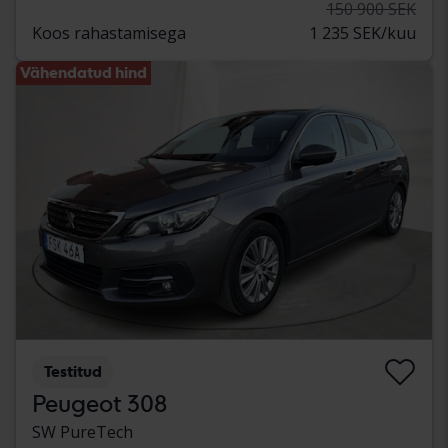
150 900 SEK
Koos rahastamisega
1 235 SEK/kuu
Vähendatud hind
Testitud
Peugeot 308
SW PureTech