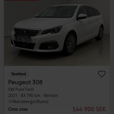
Testitud
Peugeot 308
SW PureTech
2021
83 790 km
Bensiin
Åkersberga (Runö)
144 900 SEK
Osta otse