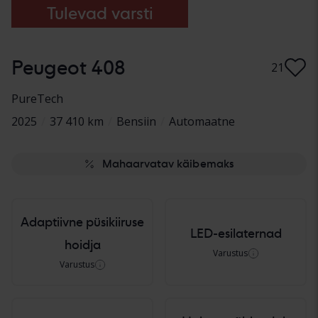
Tulevad varsti
Peugeot 408
21
PureTech
2025
/
37 410 km
/
Bensiin
/
Automaatne
Mahaarvatav käibemaks
Adaptiivne püsikiiruse
LED-esilaternad
hoidja
Varustus
Varustus