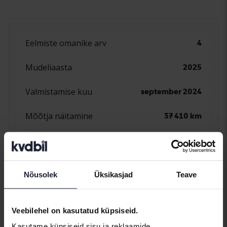
Eelmiste omanike arv
4
Mudeliaasta
2025
Valmistamise kuu
september 2024
Mõõtja näitamine
37 410 km
Esimene kuupäev Rootsis
2024-11-21
Käigukast
Automaatne
Nõusolek
Üksikasjad
Teave
Kohtade arv
5
Veebilehel on kasutatud küpsiseid.
Klahvide arv
2
Kasutame küpsiseid sisu ja reklaamide