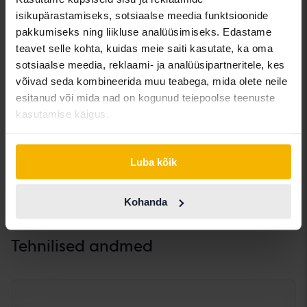
Värv
sinine
isikupärastamiseks, sotsiaalse meedia funktsioonide
pakkumiseks ning liikluse analüüsimiseks. Edastame
lakk
Metallist
teavet selle kohta, kuidas meie saiti kasutate, ka oma
sotsiaalse meedia, reklaami- ja analüüsipartneritele, kes
Polsterdus
Nahk/Alcantara
võivad seda kombineerida muu teabega, mida olete neile
esitanud või mida nad on kogunud teiepoolse teenuste
Uue auto garantii
Ei ole uuritud
kasutamise käigus.
Vagunite kahjustuste garantii
Ei ole uuritud
Luba kõik
Maksu aastamaks
7162 SEK
Kohanda
Tehnilised andmed