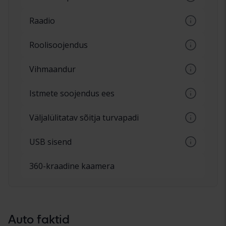
hoiatavad auto taga olevate takistuste eest
Andurid kaitserauas, mis hoiatavad auto ees
Raadio
olevate takistuste eest.
Raadiomängija
Roolisoojendus
Elektriliselt soojendusega rool
Vihmaandur
Automaatsed klaasipuhastid, veele
Istmete soojendus ees
reageerivad andurid
Nupuga reguleeritavad eri
Väljalülitatav sõitja turvapadi
soojendustasemed esiistmetel
Võimalus lülitada turvapadi sisse ja välja
USB sisend
kaassõitja poolel
Mobiilse seadme ühendamine USB-pistiku
360-kraadine kaamera
kaudu
Auto faktid