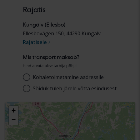
Rajatis
Kungälv (Ellesbo)
Ellesbovägen 150
,
44290
Kungälv
Rajatisele
Mis transport maksab?
Hind arvutatakse tarbija põhjal.
Kohaletoimetamine aadressile
Aadress
Sõiduk tuleb järele võtta esindusest.
Vali rajatis
+
−