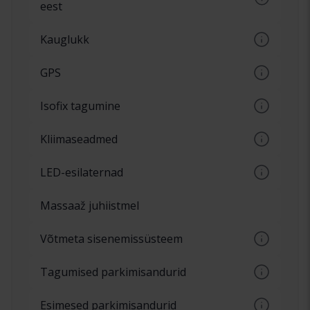
eest
Elektrooniline turvasüsteem, mis hoiatab
Kauglukk
planeerimata failimuudatustest
Võimaldab auto kauglukustamist ja -
GPS
avamist.
Navigatsioonisüsteem koos juhistega
Isofix tagumine
Rahvusvaheline standardne lapse
Kliimaseadmed
turvasüsteem, tuntud ka kui Isofix.
Automaatse temperatuuri seadistamise
LED-esilaternad
võimalusega kliimaseade
LED-valgusega esituled on püsivalt valge
Massaaž juhiistmel
valgusega ja sama heledusega alates
tähtede
Võtmeta sisenemissüsteem
Käivitusnupp autos ilma süütelukuta.
Tagumised parkimisandurid
Nimetatakse ka Keyless-go
Tagumise kaitseraua andurid, mis
Esimesed parkimisandurid