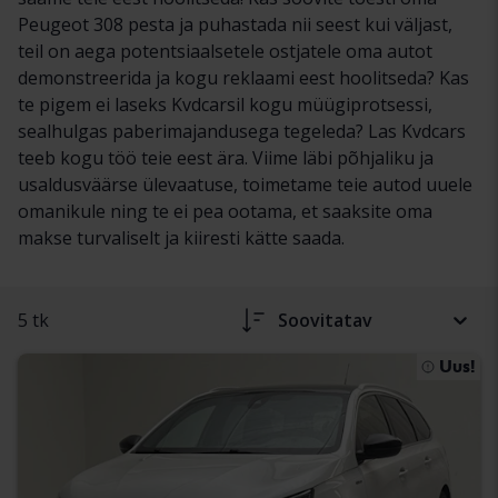
Peugeot 308 pesta ja puhastada nii seest kui väljast,
teil on aega potentsiaalsetele ostjatele oma autot
demonstreerida ja kogu reklaami eest hoolitseda? Kas
te pigem ei laseks Kvdcarsil kogu müügiprotsessi,
sealhulgas paberimajandusega tegeleda? Las Kvdcars
teeb kogu töö teie eest ära. Viime läbi põhjaliku ja
usaldusväärse ülevaatuse, toimetame teie autod uuele
omanikule ning te ei pea ootama, et saaksite oma
makse turvaliselt ja kiiresti kätte saada.
5 tk
Soovitatav
Uus!