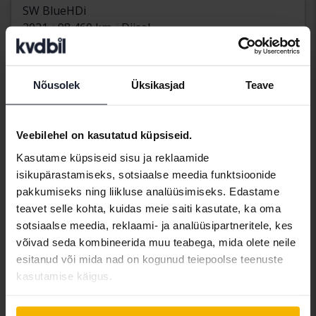
SW BlueHDi
2021
98 460 km
Diisel
Kungälv (Ellesbo)
60 500 SEK
Juhtiv pakkumine:
Koos rahastamisega
516 SEK/kuu
Nõusolek
Üksikasjad
Teave
Tulevad varsti
Veebilehel on kasutatud küpsiseid.
Kasutame küpsiseid sisu ja reklaamide
isikupärastamiseks, sotsiaalse meedia funktsioonide
pakkumiseks ning liikluse analüüsimiseks. Edastame
teavet selle kohta, kuidas meie saiti kasutate, ka oma
sotsiaalse meedia, reklaami- ja analüüsipartneritele, kes
võivad seda kombineerida muu teabega, mida olete neile
esitanud või mida nad on kogunud teiepoolse teenuste
kasutamise käigus.