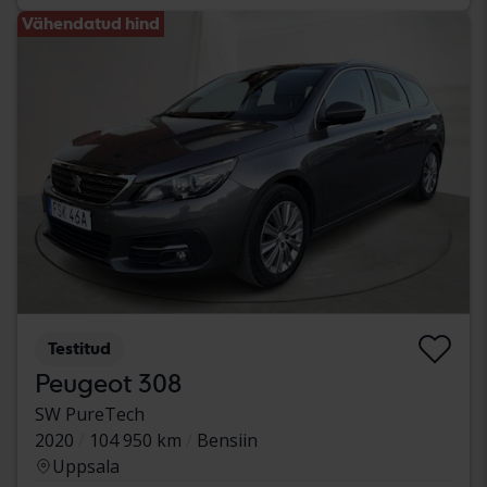
Vähendatud hind
Testitud
Peugeot 308
SW PureTech
2020
104 950 km
Bensiin
Uppsala