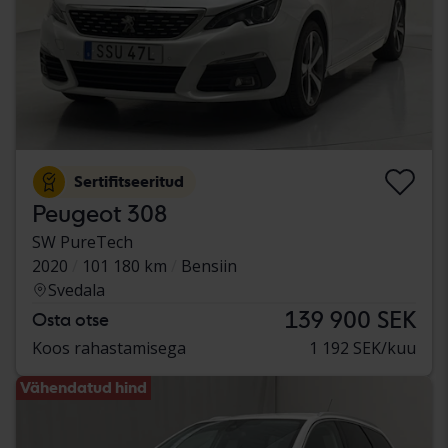
Sertifitseeritud
Peugeot 308
SW PureTech
2020
101 180 km
Bensiin
Svedala
139 900 SEK
Osta otse
Koos rahastamisega
1 192 SEK/kuu
Vähendatud hind