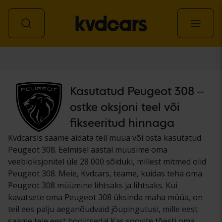
Auto
Kasutatud Peugeot 308 –
ostke oksjoni teel või
fikseeritud hinnaga
Kvdcarsis saame aidata teil müüa või osta kasutatud
Peugeot 308. Eelmisel aastal müüsime oma
veebioksjonitel üle 28 000 sõiduki, millest mitmed olid
Peugeot 308. Meie, Kvdcars, teame, kuidas teha oma
Peugeot 308 müümine lihtsaks ja lihtsaks. Kui
kavatsete oma Peugeot 308 üksinda maha müüa, on
teil ees palju aeganõudvaid jõupingutusi, mille eest
saame teie eest hoolitseda! Kas soovite tõesti oma