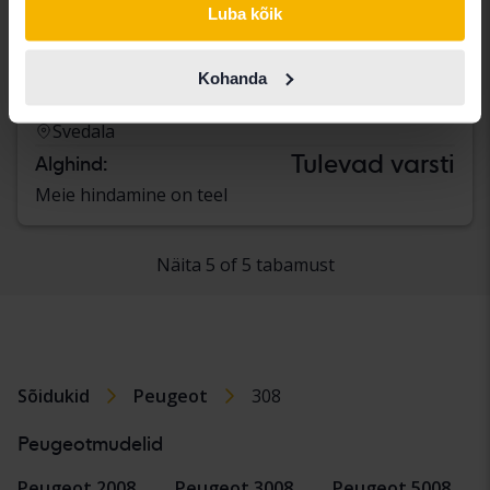
Luba kõik
Peugeot 308
CC 1.6 Turbo
Kohanda
2011
66 780 km
Bensiin
Svedala
Tulevad varsti
Alghind:
Meie hindamine on teel
Näita 5 of 5 tabamust
Sõidukid
Peugeot
308
Peugeotmudelid
Peugeot 2008
Peugeot 3008
Peugeot 5008