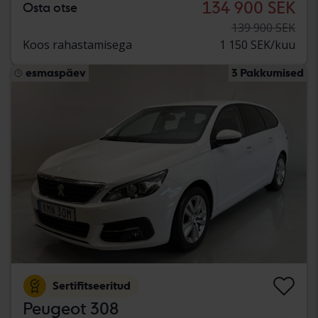
134 900 SEK
Osta otse
139 900 SEK
Koos rahastamisega
1 150 SEK/kuu
esmaspäev
3 Pakkumised
Sertifitseeritud
Peugeot 308