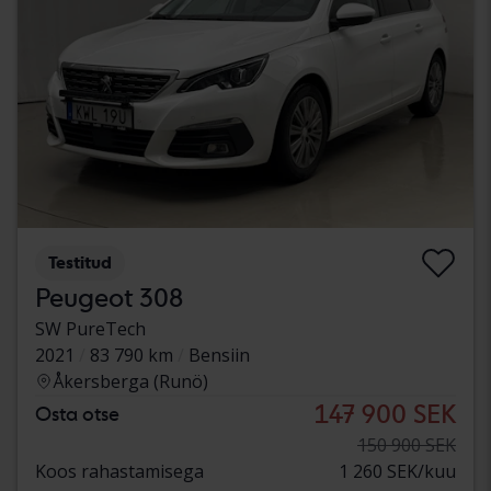
Testitud
Peugeot 308
SW PureTech
2021
83 790 km
Bensiin
Åkersberga (Runö)
147 900 SEK
Osta otse
150 900 SEK
Koos rahastamisega
1 260 SEK/kuu