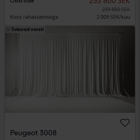
235 800 SEK
Osta otse
239 800 SEK
Koos rahastamisega
2 009 SEK/kuu
Tulevad varsti
Peugeot 3008