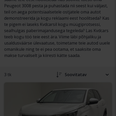
Peugeot 3008 pesta ja puhastada nii seest kui väljast,
teil on aega potentsiaalsetele ostjatele oma autot
demonstreerida ja kogu reklaami eest hoolitseda? Kas
te pigem ei laseks Kvdcarsil kogu müügiprotsessi,
sealhulgas paberimajandusega tegeleda? Las Kvdcars
teeb kogu töö teie eest ära. Viime läbi põhjaliku ja
usaldusväärse ülevaatuse, toimetame teie autod uuele
omanikule ning te ei pea ootama, et saaksite oma
makse turvaliselt ja kiiresti kätte saada.
3 tk
Soovitatav