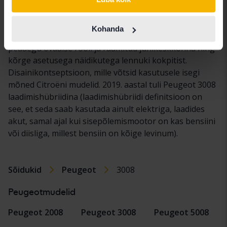
aasta mudelist on suure kliirensi ning suuremate sise-
ja välismõõtmetega linnamaastur. Mudeli uus oli ka
Kohanda
Peugeot nn "i-cockpit", mille paigutus on inspireeritud
peaaegu ovaalse rooli ja raamitud juhikeskkonna ning
kõrge asetusega näidikutega lennuki kokpitist.
Disainikontseptsioon, mille võtsid kasutusele isegi
mõned Citroëni mudelid. 2019. aastal tuli Peugeot 3008
laadimishübriidina (laadimishübriidi definitsioon on
see, et seda saab kasutada ainult elektriga, laadides
akut, samal ajal kui sisepõlemismootor on kas bensiini
või diisliga, millest bensiin on kõige levinum).
Sõidukid
Peugeot
3008
Peugeotmudelid
Peugeot 2008
Peugeot 3008
Peugeot 5008