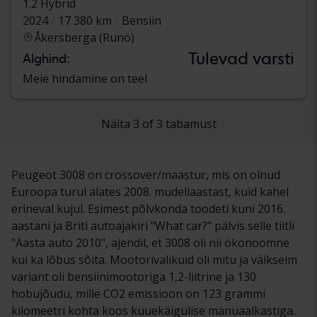
1.2 Hybrid
2024
17 380 km
Bensiin
Åkersberga (Runö)
Tulevad varsti
Alghind:
Meie hindamine on teel
Näita 3 of 3 tabamust
Peugeot 3008 on crossover/maastur, mis on olnud
Euroopa turul alates 2008. mudeliaastast, kuid kahel
erineval kujul. Esimest põlvkonda toodeti kuni 2016.
aastani ja Briti autoajakiri "What car?" pälvis selle tiitli
"Aasta auto 2010", ajendil, et 3008 oli nii ökonoomne
kui ka lõbus sõita. Mootorivalikuid oli mitu ja väikseim
variant oli bensiinimootoriga 1,2-liitrine ja 130
hobujõudu, mille CO2 emissioon on 123 grammi
kilomeetri kohta koos kuuekäigulise manuaalkastiga.