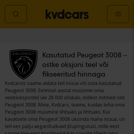
Auto
Kasutatud Peugeot 3008 –
ostke oksjoni teel või
fikseeritud hinnaga
Kvdcarsis saame aidata teil müüa või osta kasutatud
Peugeot 3008. Eelmisel aastal müüsime oma
veebioksjonitel üle 28 000 sõiduki, millest mitmed olid
Peugeot 3008. Meie, Kvdcars, teame, kuidas teha oma
Peugeot 3008 müümine lihtsaks ja lihtsaks. Kui
kavatsete oma Peugeot 3008 üksinda maha müüa, on
teil ees palju aeganõudvaid jõupingutusi, mille eest
saame teie eest hoolitseda! Kas soovite tõesti oma