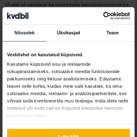
Mudel oli saadaval ka suuremate bensiinimootoritega,
aga ka ökonoomse 1,6-liitrise diiselmootoriga.
Mõnevõrra hilisemas elutsüklis võeti kasutusele ka
Nõusolek
Üksikasjad
Teave
hübriidajam (Skandinaavia turgudel ebatavaline) 2-
liitrise diiselmootori ja abistava elektrimootoriga ning
2012. aastal oli see maailma esimene diiselmootoriga
Veebilehel on kasutatud küpsiseid.
hübriidauto. Teine põlvkond 3008 toodi turule 2016.
aastal ja oli välimuselt väga erinev eelkäijast. Läinud oli
Kasutame küpsiseid sisu ja reklaamide
hübriidmootor (esialgu) ja selle asemel pakuti 1,2-
isikupärastamiseks, sotsiaalse meedia funktsioonide
liitrist kolmesilindrilist bensiinimootorit kui kõige
pakkumiseks ning liikluse analüüsimiseks. Edastame
kuluefektiivsemat ja keskkonnateadlikumat valikut.
teavet selle kohta, kuidas meie saiti kasutate, ka oma
Sellel mootoril on 130 hobujõudu, mis võib
sotsiaalse meedia, reklaami- ja analüüsipartneritele, kes
linnamaasturi jaoks tunduda vähe, kuid nagu paljudel
võivad seda kombineerida muu teabega, mida olete neile
teistel autotootjatel, on silindrite mahtu nüüd
esitanud või mida nad on kogunud teiepoolse teenuste
vähendatud, et saavutada parem kütusekulu ja
kasutamise käigus.
keskkonnasõbralikkus.
Kadus ka termin "crossover" ja Peugeot 3008 2016.
Luba kõik